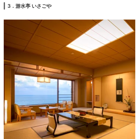
3．游水亭 いさごや