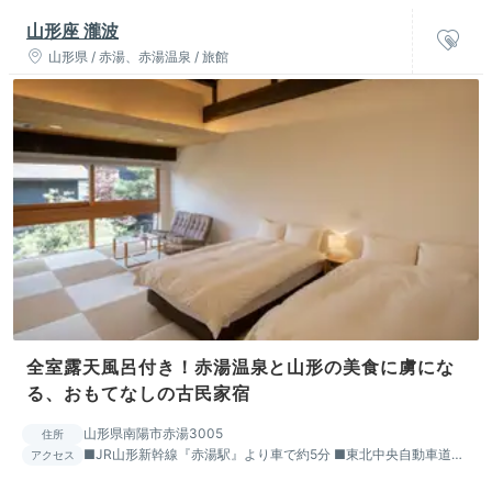
山形座 瀧波
山形県 / 赤湯、赤湯温泉 / 旅館
全室露天風呂付き！赤湯温泉と山形の美食に虜にな
る、おもてなしの古民家宿
山形県南陽市赤湯3005
住所
■JR山形新幹線『赤湯駅』より車で約5分 ■東北中央自動車道
アクセス
『南陽高畠IC』より車で約5分