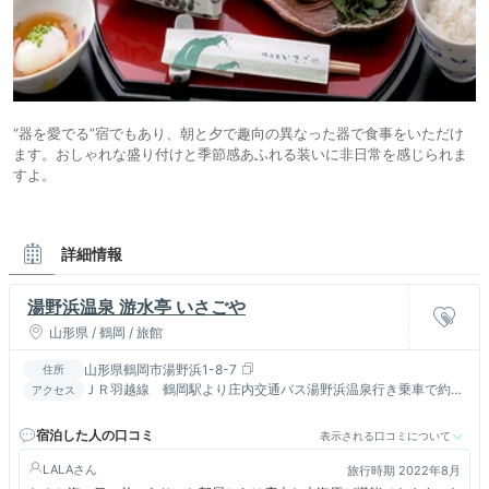
“器を愛でる”宿でもあり、朝と夕で趣向の異なった器で食事をいただけ
ます。おしゃれな盛り付けと季節感あふれる装いに非日常を感じられま
すよ。
詳細情報
湯野浜温泉 游水亭 いさごや
山形県 / 鶴岡 / 旅館
山形県鶴岡市湯野浜1-8-7
住所
ＪＲ羽越線 鶴岡駅より庄内交通バス湯野浜温泉行き乗車で約４
アクセス
０分／車で約２０分（終点下車）
宿泊した人の口コミ
表示される口コミについて
LALA
旅行時期 2022年8月