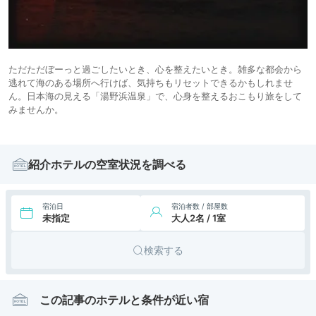
ただただぼーっと過ごしたいとき、心を整えたいとき。雑多な都会から
逃れて海のある場所へ行けば、気持ちもリセットできるかもしれませ
ん。日本海の見える「湯野浜温泉」で、心身を整えるおこもり旅をして
みませんか。
紹介ホテルの空室状況を調べる
宿泊日
宿泊者数 / 部屋数
未指定
大人2名 / 1室
検索する
この記事のホテルと条件が近い宿