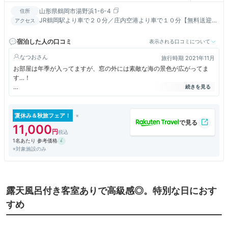
山形県鶴岡市湯野浜1-6-4
住所
JR鶴岡駅より車で２０分／庄内空港より車で１０分【無料送迎
アクセス
あり（要事前予約）】時間調整していただく場合がございます。
宿泊した人の口コミ
表示される口コミについて
なつお
旅行時期 2021年11月
お部屋は年季が入ってますが、窓の外には素敵な海の景色が広がってま
す…！
夕日を見ながら玉こんにゃくを食べられるサービスがあって、ドリンクは
ワインとオレンジジュースから選べます。
お近くのシニアご夫婦はワインをおかわりされてました。
夏休み＆秋旅フェア！
玉こんにゃくは味が染みていてとっても美味しかったです。
11,000
1名あたり 参考価格
温泉は露天と館内の2種類あって、海の景色を見ながら入れます。
※対象施設のみ
温泉の後はフロント近くの給茶機で水やお茶を頂けます。
お食事は、夜も朝も十分な量があり美味しく頂けました。
伺った日は天気が悪く、夕日や露天風呂が叶わなかったので残念でした。
露天風呂付き客室ありで高級感◎。特別な日におす
翌日はお天気で素敵な景色を見られ、露天にも入れました！
すめ
お食事や温泉でのんびり過ごせるいいお宿でした(^^)