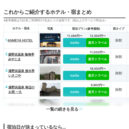
これからご紹介するホテル・宿まとめ
※参考価格は1泊2名ご利用時の1名あたりの金額です（税およびサービス料込み）
ホテル・宿名
写真
宿泊プラン(参考価格)
宿タイプ
11,484円〜
13,500円〜
1.
旅館
KAMEYA HOTEL
icotto
楽天トラベル
11,000円〜
2.
湯野浜温泉 愉海亭
旅館
みやじま
icotto
楽天トラベル
18,400円〜
3.
湯野浜温泉 游水亭
旅館
いさごや
icotto
楽天トラベル
9,900円〜
4.
湯野浜温泉 海辺の
旅館
お宿 一久
icotto
楽天トラベル
9,900円〜
5.
旅館
湯野浜温泉 龍の湯
icotto
楽天トラベル
一覧の続きを見る
宿泊日が決まっているなら…