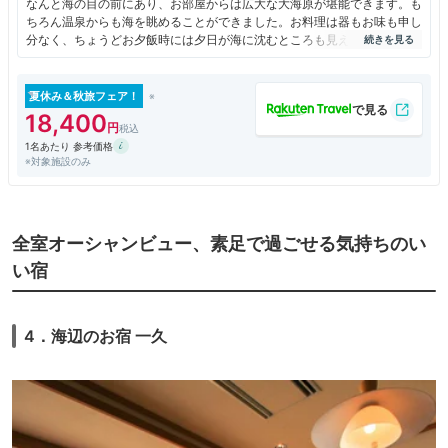
なんと海の目の前にあり、お部屋からは広大な大海原が堪能できます。も
ちろん温泉からも海を眺めることができました。お料理は器もお味も申し
分なく、ちょうどお夕飯時には夕日が海に沈むところも見えました。駐車
場が隣の敷地まで歩かないといけないですが、係の方が誘導してくれま
す。
夏休み＆秋旅フェア！
18,400
1名あたり 参考価格
※対象施設のみ
全室オーシャンビュー、素足で過ごせる気持ちのい
い宿
4．海辺のお宿 一久