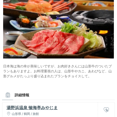
日本海は海の幸が美味しいですが、お肉好きさんには山形牛のついたプ
ランもありますよ。お料理重視の人は、山形牛やカニ、あわびなど、山
形グルメがたっぷり盛り込まれたプランをチョイスして。
詳細情報
湯野浜温泉 愉海亭みやじま
山形県 / 鶴岡 / 旅館