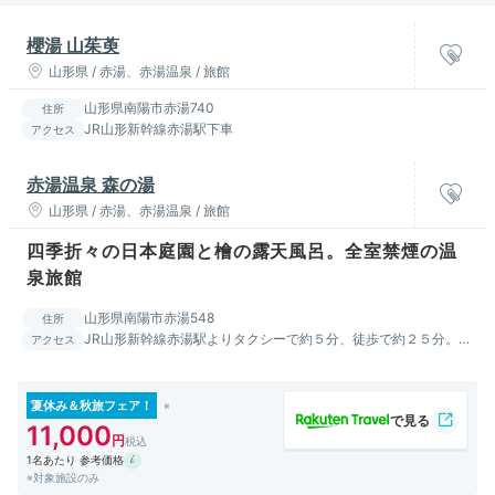
櫻湯 山茱萸
山形県 / 赤湯、赤湯温泉 / 旅館
山形県南陽市赤湯740
住所
JR山形新幹線赤湯駅下車
アクセス
赤湯温泉 森の湯
山形県 / 赤湯、赤湯温泉 / 旅館
四季折々の日本庭園と檜の露天風呂。全室禁煙の温
泉旅館
山形県南陽市赤湯548
住所
JR山形新幹線赤湯駅よりタクシーで約５分、徒歩で約２５分。
アクセス
東北自動車道福島飯坂ICよりお車で約７５分。
夏休み＆秋旅フェア！
11,000
1名あたり 参考価格
※対象施設のみ