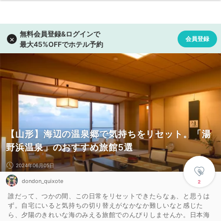
【山形】海辺の温泉郷で気持ちをリセット。「湯
野浜温泉」のおすすめ旅館5選
2024年06月05日
dondon_quixote
2
誰だって、つかの間、この日常をリセットできたらなぁ、と思うは
ず。自宅にいると気持ちの切り替えがなかなか難しいなと感じた
ら、夕陽のきれいな海のみえる旅館でのんびりしませんか。日本海