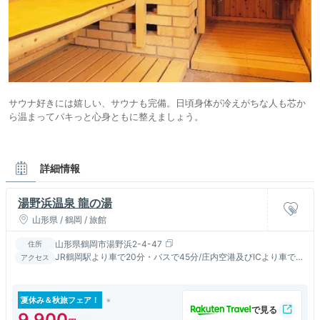
サウナ好きには嬉しい、サウナも完備。日頃身体が冷えがちな人も芯か
ら温まってパキっと心身ともに整えましょう。
詳細情報
湯野浜温泉 龍の湯
山形県 / 鶴岡 / 旅館
山形県鶴岡市湯野浜2-4-47
住所
JR鶴岡駅より車で20分・バスで45分/庄内空港及びICより車で
アクセス
10分
夏休み＆秋旅フェア！
9,900