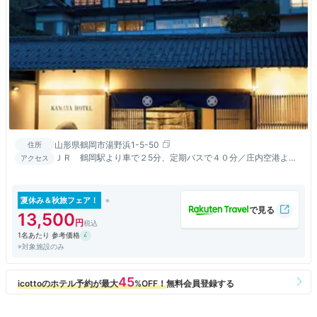
山形県鶴岡市湯野浜1-5-50
住所
ＪＲ 鶴岡駅より車で２5分、定期バスで４０分／庄内空港より
アクセス
車で１０分
夏休み＆秋旅フェア！
13,500
1名あたり 参考価格
※対象施設のみ