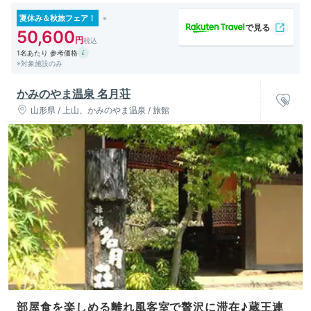
夏休み＆秋旅フェア！
50,600
1名あたり 参考価格
※対象施設のみ
かみのやま温泉 名月荘
山形県 / 上山、かみのやま温泉 / 旅館
部屋食を楽しめる離れ風客室で贅沢に滞在♪蔵王連