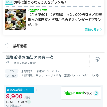
お得に泊まるならこんなプランも！
SALE
【さき楽60】【早割60】＜2，000円引き／四季
折々の御献立＞早期ご予約でスタンダードプラン
がお得
詳細を見る
詳細情報
湯野浜温泉 海辺のお宿 一久
山形県 / 鶴岡 / 旅館
山形県鶴岡市湯野浜1-10-29
住所
ＪＲ鶴岡駅よりタクシーで２５分 定期バス（４０分）バス停よ
アクセス
り徒歩３分
夏休み＆秋旅フェア！
9,900
1名あたり 参考価格
※対象施設のみ