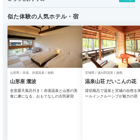
似た体験の人気ホテル・宿
山形県 / 赤湯、赤湯温泉 / 旅館
宮城県 / 遠刈田温泉 / 旅館
山形座 瀧波
温泉山荘 だいこんの花
全室露天風呂付き！赤湯温泉と山形の美
貸切風呂で温泉と宮城の自然を
食に虜になる、おもてなしの古民家宿
ールインクルーシブが魅力の宿