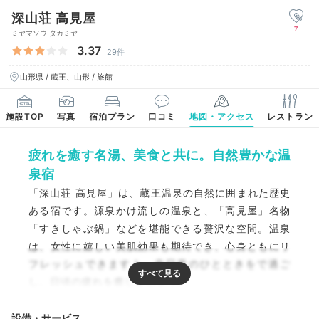
深山荘 高見屋
7
ミヤマソウ タカミヤ
3.37
29件
山形県 / 蔵王、山形 / 旅館
施設TOP
写真
宿泊プラン
口コミ
地図・アクセス
レストラン
疲れを癒す名湯、美食と共に。自然豊かな温
泉宿
「深山荘 高見屋」は、蔵王温泉の自然に囲まれた歴史
ある宿です。源泉かけ流しの温泉と、「高見屋」名物
「すきしゃぶ鍋」などを堪能できる贅沢な空間。温泉
は、女性に嬉しい美肌効果も期待でき、心身ともにリ
フレッシュできますよ。非日常のひとときをで過ご
し、日頃の疲れを癒しましょう。
設備・サービス