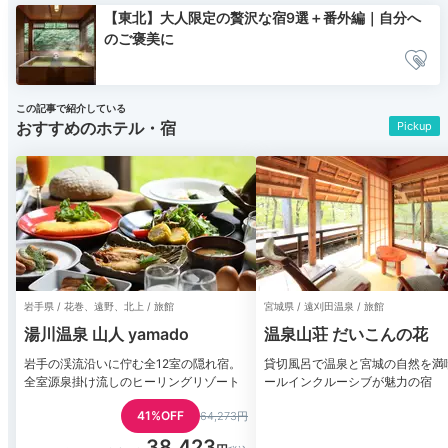
【東北】大人限定の贅沢な宿9選＋番外編｜自分へ
のご褒美に
この記事で紹介している
おすすめのホテル・宿
Pickup
岩手県 / 花巻、遠野、北上 / 旅館
宮城県 / 遠刈田温泉 / 旅館
湯川温泉 山人 yamado
温泉山荘 だいこんの花
岩手の渓流沿いに佇む全12室の隠れ宿。
貸切風呂で温泉と宮城の自然を満
全室源泉掛け流しのヒーリングリゾート
ールインクルーシブが魅力の宿
41%OFF
64,273円
38,423