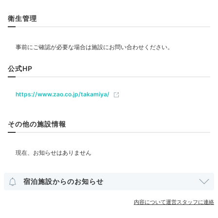
リラクゼーション
衛生管理
飲食
公式HP
ベビー＆子供関連
https://www.zao.co.jp/takamiya/
部屋情報
その他の施設情報
和室
和洋室
露天風呂付客室
その他館内施設
宴会場
売店・ギフトショップ
宿泊施設からのお知らせ
内容について運営スタッフに連絡
アメニティ