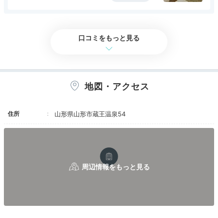
る建物と館内の雰囲気はとても素敵です。何より
アクセス
3.5
コスパ
3.5
客室
3.5
接客対応
3.5
風呂
3.5
も再訪した理由は、温かいおもてなしのある宿だ
食事・ドリンク
3.5
バリアフリー
3.5
ったからです。
口コミをもっと見る
地図・アクセス
住所
山形県山形市蔵王温泉54