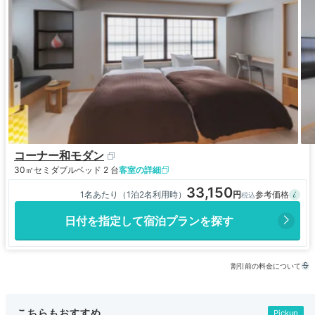
コーナー和モダン
30㎡
セミダブルベッド 2 台
客室の詳細
33,150
1名あたり（1泊2名利用時）
日付を指定して宿泊プランを探す
割引前の料金について
こちらもおすすめ
Pickup