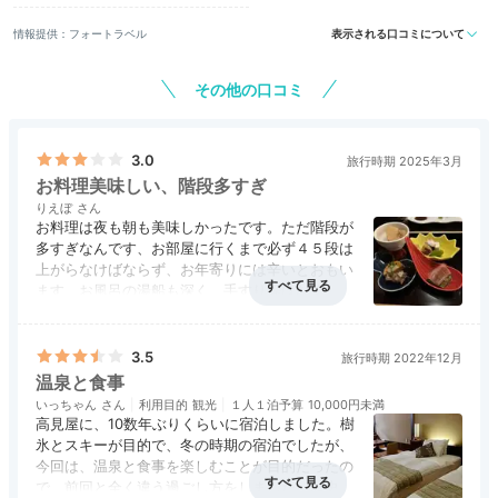
情報提供：フォートラベル
表示される口コミについて
その他の口コミ
3.0
旅行時期 2025年3月
お料理美味しい、階段多すぎ
りえぼ
お料理は夜も朝も美味しかったです。ただ階段が
多すぎなんです、お部屋に行くまで必ず４５段は
上がらなけばならず、お年寄りには辛いとおもい
ます、お風呂の湯船も深く、手すり等はなく、コ
レもお年寄りには大変です。もう少しバリアフリ
ーに改装して頂ければ良いとおもいました。
お部屋の外の景観も残念でした。
3.5
旅行時期 2022年12月
温泉と食事
いっちゃん
利用目的
観光
１人１泊予算
10,000円未満
高見屋に、10数年ぶりくらいに宿泊しました。樹
氷とスキーが目的で、冬の時期の宿泊でしたが、
今回は、温泉と食事を楽しむことが目的だったの
で、前回と全く違う過ごし方をしました。歴史あ