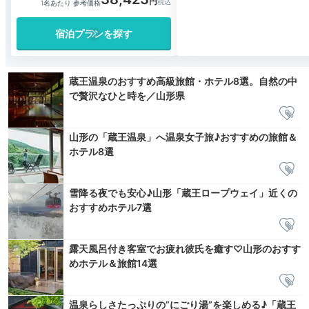
1名あたり 参考価格
宿泊プランを探す
蔵王温泉のおすすめ高級旅館・ホテル8選。自然の中
で贅沢なひと時を／山形県
山形の「蔵王温泉」へ温泉女子旅♪おすすめの旅館＆
ホテル8選
雪降る夜でも安心♪山形「蔵王ロープウェイ」近くの
おすすめホテル7選
露天風呂付き客室でお疲れ彼氏を癒す♡山形のおすす
めホテル＆旅館14選
温泉らしさたっぷりの”にごり湯”を楽しめる♪「蔵王