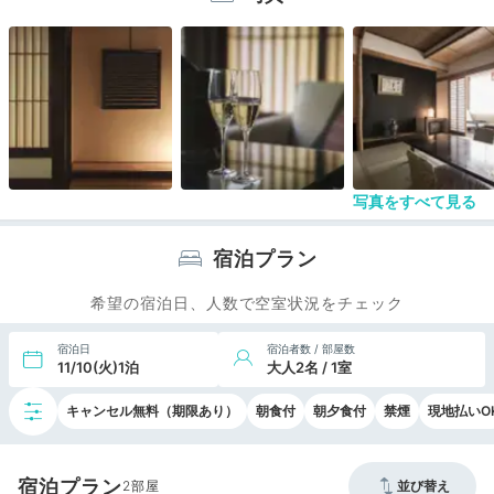
た。
写真をすべて見る
宿泊プラン
希望の宿泊日、人数で空室状況をチェック
宿泊日
宿泊者数 / 部屋数
11/10(火)1泊
大人2名 / 1室
キャンセル無料（期限あり）
朝食付
朝夕食付
禁煙
現地払いO
宿泊プラン
2
並び替え