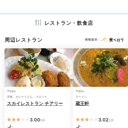
テレビ
冷蔵庫
スリッパ
セーフティボックス
洗浄機付トイレ
浴衣
歯ブラシ
カミソリ
シャンプー
リンス
ボディソープ
シャワーキャップ
タオル
バスタオル
ドライヤー
お茶セット
電気ポット
レストラン・飲食店
周辺レストラン
情報提供：
※設備・アメニティは、確認が取れている情報を表示しています。
63m
80m
洋食、カレーうどん、コロッケ
ラーメン
スカイレストラン チアリー
蔵王軒
3.00
3.02
5件
2件
-
-