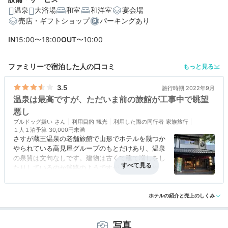
温泉
大浴場
和室
和洋室
宴会場
売店・ギフトショップ
パーキングあり
IN
15:00〜18:00
OUT
〜10:00
ファミリーで宿泊した人の口コミ
もっと見る
3.5
旅行時期 2022年9月
温泉は最高ですが、ただいま前の旅館が工事中で眺望
悪し
ブルドッグ嫌い
利用目的
観光
利用した際の同行者
家族旅行
１人１泊予算
30,000円未満
さすが蔵王温泉の老舗旅館で山形でホテルを幾つか
やられている高見屋グループのもとだけあり、温泉
の泉質は文句なしです。建物は古くて建て増しをし
たりしているのか迷路のようですが、文化財の旅館
なので事前に知っていたので気にはなりませんでし
アクセス
評価なし
コスパ
3.5
客室
3.5
接客対応
3.5
風呂
4.0
たが、目の前が工事中で窓を開けると工事なのは知
食事・ドリンク
3.5
バリアフリー
評価なし
らなかったので少し残念でした。それと夕食が、牛
ホテルの紹介と売上のしくみ
肉付きのプランなのに豚肉だけの物をもってこられ
たのはすぐにこちらから確認してもらい交換してい
写真
ただきましたが、ちょっとテンションが下がりまし