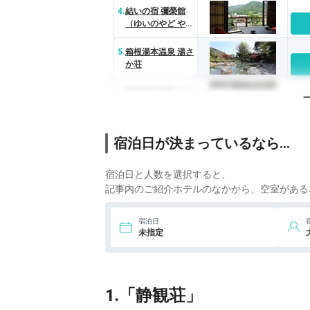
4.
結いの宿 彌榮館
（ゆいのやど やえ
いかん）
5.
箱根湯本温泉 湯さ
か荘
6.
箱根湯本温泉 ホテ
ル仙景
7.
箱根温泉 鶴井の宿
宿泊日が決まっているなら…
紫雲荘
宿泊日と人数を選択すると、
8.
元湯 環翠楼
記事内のご紹介ホテルのなかから、空室がある
宿泊日
未指定
1.「静観荘」