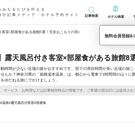
心みちるたびを叶える
旅行記事メディア・ホテル予約サイト
記事検索
ホテル検索
き客室×部屋食がある旅館8選！完全おこもりの宿♪
】露天風呂付き客室×部屋食がある旅館8
移動時間が少ない近場の旅がおすすめです。宿での滞在時間が長い近場の旅こ
ませんか？神奈川県の「箱根湯本温泉」は、都心から電車で2時間弱の山々に
体をゆだねる旅にでかけましょう。
#温泉
#露天風呂付客室
#部屋食