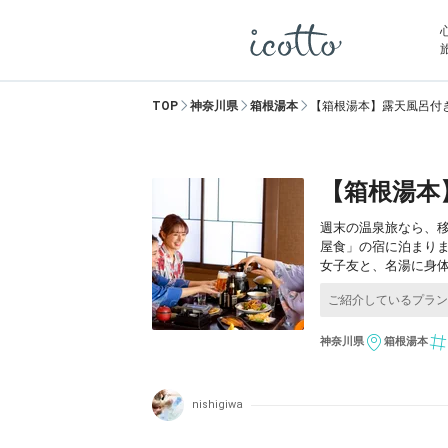
TOP
神奈川県
箱根湯本
【箱根湯本】露天風呂付
【箱根湯本
週末の温泉旅なら、
屋食」の宿に泊まり
女子友と、名湯に身
神奈川県
箱根湯本
nishigiwa