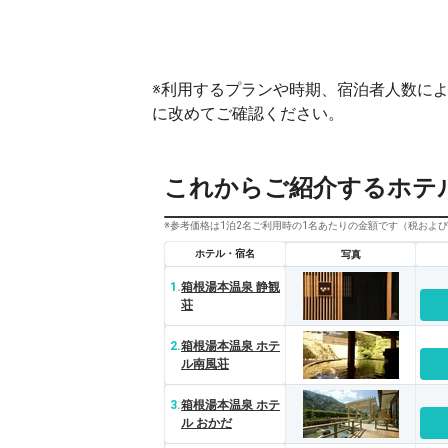
※利用するプランや時期、宿泊者人数に
に改めてご確認ください。
これからご紹介するホテ
※参考価格は1泊2名ご利用時の1名あたりの金額です（税およ
ホテル・宿名
写真
1.
箱根湯本温泉 静観
荘
2.
箱根湯本温泉 ホテ
ル南風荘
3.
箱根湯本温泉 ホテ
ル おかだ