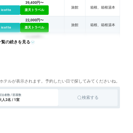
39,400円〜
旅館
箱根、箱根湯本
icotto
楽天トラベル
22,000円〜
旅館
箱根、箱根湯本
icotto
楽天トラベル
13,400円〜
一覧の続きを見る
旅館
箱根
icotto
楽天トラベル
21,900円〜
旅館
箱根
icotto
楽天トラベル
旅館
箱根
icotto
楽天トラベル
ホテルが表示されます。予約したい日で探してみてくださいね。
宿泊者数 / 部屋数
検索する
大人2名 / 1室