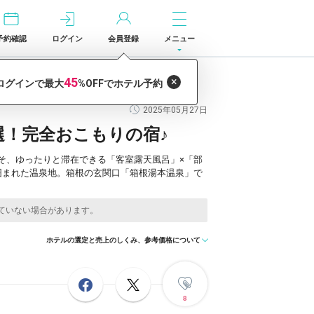
予約確認
ログイン
会員登録
メニュー
2025年05月27日
選！完全おこもりの宿♪
そ、ゆったりと滞在できる「客室露天風呂」×「部
囲まれた温泉地。箱根の玄関口「箱根湯本温泉」で
ホテルの選定と売上のしくみ、参考価格について
8