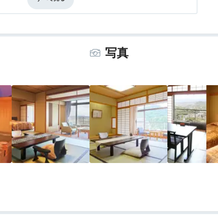
事・ドリンク
1.5
バリアフリー
3.0
てフロントに電話したのですが対応が
感じはありませんでした。
写真
の人が直接謝罪にきていただきました。
ときにお土産もいただきました。
来るべきだと思います。
もらうとき従業員同士の連携の悪さが
はわれ関せずといった感じでした。
ます。
願いします。