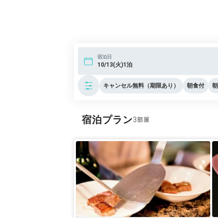
宿泊日
10/13(火)1泊
キャンセル無料（期限あり）
朝食付
朝
宿泊プラン
3