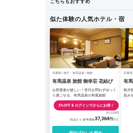
こちらもおすすめ
似た体験の人気ホテル・宿
兵庫県 / 神戸、有馬温泉 / 旅館
兵庫県 
有馬温泉 旅館 御幸荘 花結び
有馬
お部屋食が嬉しい！世代を問わずゆっく
朝夕
り過ごせる、有馬温泉の和風旅館
並み
5%OFF & ログインでさらにお得！
39,330円
37,364
1名あたり 参考価格
宿泊プランを探す