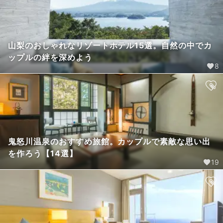
山梨のおしゃれなリゾートホテル15選。自然の中でカ
ップルの絆を深めよう
8
鬼怒川温泉のおすすめ旅館。カップルで素敵な思い出
を作ろう【14選】
19