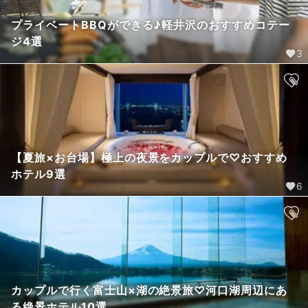
プライベートBBQができる♪軽井沢のおすすめコテー
ジ4選
3
【夏旅×お台場】極上の夜景をカップルで♡おすすめ
ホテル9選
6
カップルで行く富士山×湖の絶景旅♡河口湖周辺にあ
る絶景ホテル10選