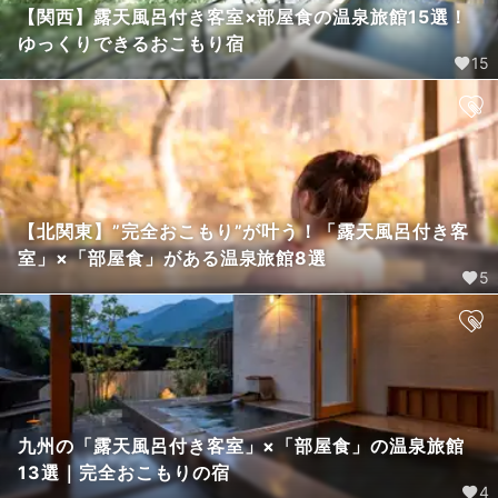
【関西】露天風呂付き客室×部屋食の温泉旅館15選！
ゆっくりできるおこもり宿
15
【北関東】”完全おこもり”が叶う！「露天風呂付き客
室」×「部屋食」がある温泉旅館8選
5
九州の「露天風呂付き客室」×「部屋食」の温泉旅館
13選｜完全おこもりの宿
4