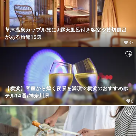
草津温泉カップル旅に♪露天風呂付き客室や貸切風呂
がある旅館15選
37
【横浜】客室から煌く夜景を満喫♡横浜のおすすめホ
テル14選/神奈川県
8