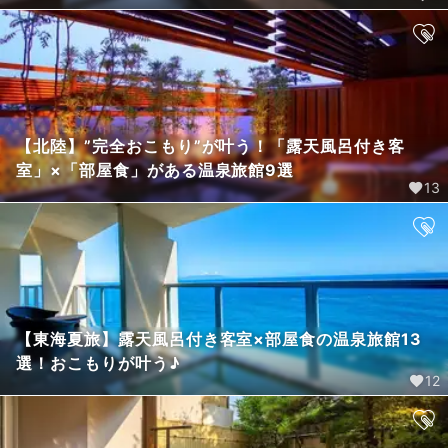
【北陸】”完全おこもり”が叶う！「露天風呂付き客
室」×「部屋食」がある温泉旅館9選
13
【東海夏旅】露天風呂付き客室×部屋食の温泉旅館13
選！おこもりが叶う♪
12