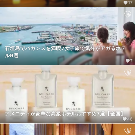
17
石垣島でバカンスを満喫♪女子旅で気分がアガるホテ
ル9選
7
アメニティが豪華な高級ホテルおすすめ7選【全国】
46