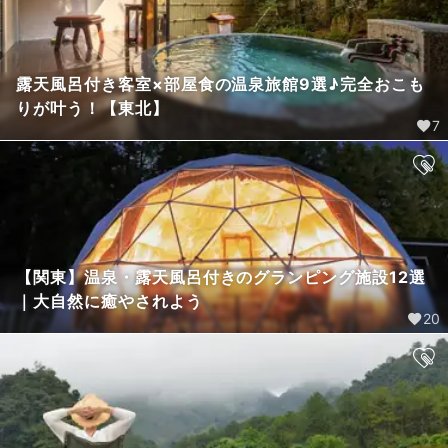
露天風呂付き客室×部屋食の温泉旅館9選♪完全おこも
りが叶う！【東北】
7
【関東】温泉・露天風呂付きのグランピング施設12選
｜大自然に癒やされよう
20