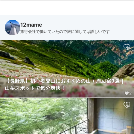
12mame
旅行会社で働いていたので旅に関しては詳しいです
【長野県】初心者登山におすすめの山＋周辺宿9選｜
山岳スポットで気分爽快！
2