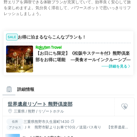
野エリアを満喫できる体験プランが充実していて、効率良く安心して旅
を楽しめますよ。気分良く滞在して、パワースポットで思いっきりリフ
レッシュしましょう。
お得に泊まるならこんなプランも！
SALE
【お日にち限定】《松阪牛ステーキ付》熊野倶楽
部をお得に堪能 ―美食オールインクルーシブ―
詳細を見る
詳細情報
世界遺産リゾート 熊野倶楽部
三重県 / 熊野 / リゾートホテル
三重県熊野市久生屋町1430
住所
ＪＲ 熊野市駅よりお車で10分／送迎バス有り 【世界遺産・
アクセス
熊野古道まで車で15分】