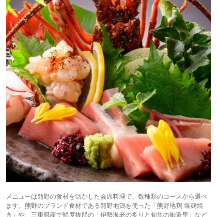
メニューは熊野の食材を活かした会席料理で、数種類のコースから選べ
ます。熊野のブランド食材である熊野地鶏を使った「熊野地鶏 塩麹焼
き」や、三重県産で鮮度抜群の「伊勢海老の炙りと旬魚の御造里」など