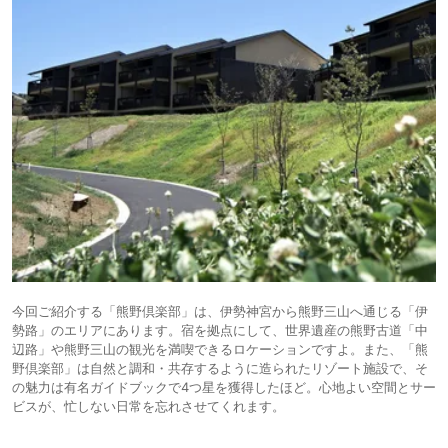
今回ご紹介する「熊野倶楽部」は、伊勢神宮から熊野三⼭へ通じる「伊
勢路」のエリアにあります。宿を拠点にして、世界遺産の熊野古道「中
辺路」や熊野三⼭の観光を満喫できるロケーションですよ。また、「熊
野倶楽部」は自然と調和・共存するように造られたリゾート施設で、そ
の魅力は有名ガイドブックで4つ星を獲得したほど。心地よい空間とサー
ビスが、忙しない日常を忘れさせてくれます。