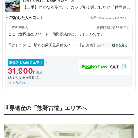
じっくり読む この宿の良いところ
【三重】静かなる聖地へ。カップルで過ごしたい「世界遺産
リゾート 熊野倶楽部」
宿泊した人の口コミ
表示される口コミについて
norisa
旅行時期 2025年10月
ここは世界遺産リゾート：熊野倶楽部というホテルです。
予約したのは、離れの露天風呂付スイート【新月庵】66平米です。
二軒が隣にある一戸建てで、内部は広々。
背の低いツインベッドスペースがありーー。
和室スペースがあります。
夏休み＆秋旅フェア！
冷蔵庫はビールやミネラルウォーターが入っており、オールインクルーシ
31,900
ブの宿なので無料です。
1名あたり 参考価格
そしてベランダいは露天風呂があります。（半露天風呂かもしれません）
※対象施設のみ
今回も部屋付の露天風呂または半露天風呂ルームを予約しました?
しかし、こちらは温泉ではないとのことで、大いにガッカリ。。。
大浴場やレストランは戸外に出る必要がありますが、普段マンション住ま
世界遺産の「熊野古道」エリアへ
いの方には新鮮かもしれません。
今日のような暖かな晴天ならば散歩にも良いのですが、真夏の炎天下や真
冬、あるいは雨の日は困りそうです。
夕食はハーフバイキング。