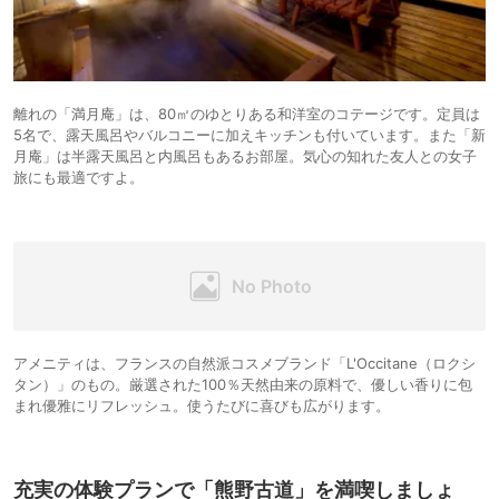
離れの「満月庵」は、80㎡のゆとりある和洋室のコテージです。定員は
5名で、露天風呂やバルコニーに加えキッチンも付いています。また「新
月庵」は半露天風呂と内風呂もあるお部屋。気心の知れた友人との女子
旅にも最適ですよ。
アメニティは、フランスの自然派コスメブランド「L'Occitane（ロクシ
タン）」のもの。厳選された100％天然由来の原料で、優しい香りに包
まれ優雅にリフレッシュ。使うたびに喜びも広がります。
充実の体験プランで「熊野古道」を満喫しましょ