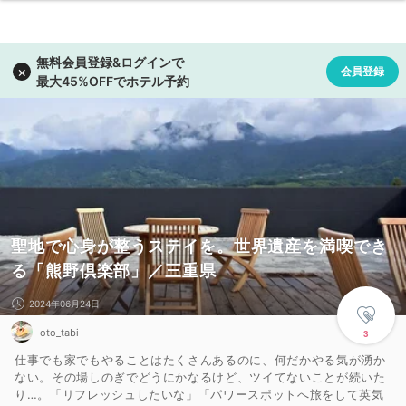
聖地で心身が整うステイを。世界遺産を満喫でき
る「熊野倶楽部」／三重県
2024年06月24日
oto_tabi
3
仕事でも家でもやることはたくさんあるのに、何だかやる気が湧か
ない。その場しのぎでどうにかなるけど、ツイてないことが続いた
り…。「リフレッシュしたいな」「パワースポットへ旅をして英気