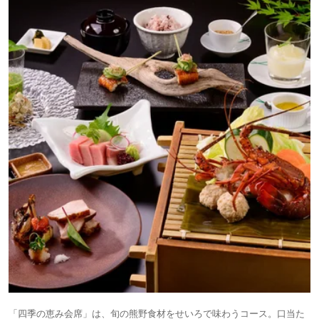
「四季の恵み会席」は、旬の熊野食材をせいろで味わうコース。口当た