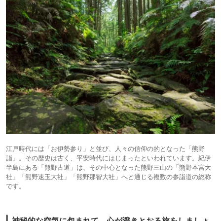
江戸時代には「お伊勢参り」と並び、人々の信仰の的となった「熊野
詣」。その歴史は古く、平安時代にはじまったといわれています。紀伊
半島にある「熊野古道」は、その中心となった熊野三山の「熊野本宮大
社」「熊野速玉大社」「熊野那智大社」へと通じる複数の参詣道の総称
です。
神秘的な空気に包まれて、心が澄きとおる旅をしましょ