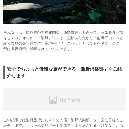
そんな時は、自然豊かで神秘的な「熊野古道」を巡って、英気を養う旅
をしてみませんか？「熊野古道」は、霊験あらたかな「熊野三山」へと
続く複数の参詣道です。聖地やパワースポットとしても有名で、その一
部は世界遺産に登録されているんですよ。
安心でちょっと優雅な旅ができる「熊野倶楽部」をご紹
介します
この記事では熊野旅行におすすめの宿「熊野倶楽部」を、女性目線でご
紹介します。おしゃれなリゾートで気持ちよく過ごせるだけでなく、熊