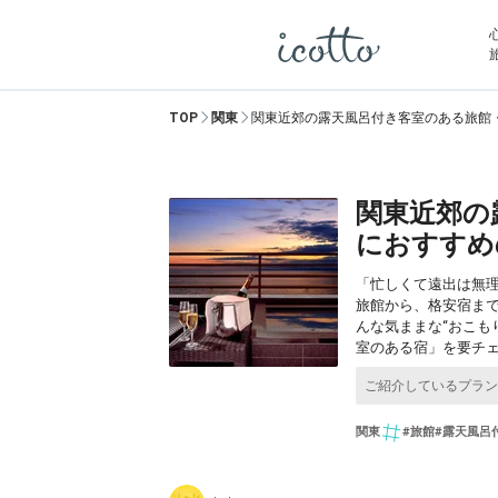
TOP
関東
関東近郊の露天風呂付き客室のある旅館
関東近郊の
におすすめ
「忙しくて遠出は無
旅館から、格安宿ま
んな気ままな“おこも
室のある宿」を要チ
関東
#旅館
#露天風呂