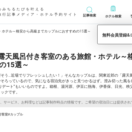
心みちるたびを叶える
旅行記事メディア・ホテル予約サイト
記事検索
ホテル検索
・ホテル～格安から高級までカップルにおすすめの15選～
露天風呂付き客室のある旅館・ホテル～
の15選～
理そう…近場でリフレッシュしたい！」そんなカップルは、関東近郊の「露天
でそろっているので、気になる宿泊先がきっと見つかるはず。澄み切った風を
りデート”もいいものですよ。箱根、湯河原、伊豆に熱海、伊香保、日光、秩
ェックです。
付客室
#カップル