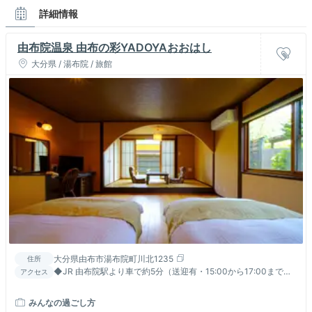
詳細情報
由布院温泉 由布の彩YADOYAおおはし
大分県 / 湯布院 / 旅館
大分県由布市湯布院町川北1235
住所
◆JR 由布院駅より車で約5分（送迎有・15:00から17:00まで。
アクセス
17:00以降は夕食開始の為、対応出来ません）
みんなの過ごし方