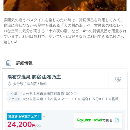
雰囲気の違うバスタイムを楽しみたい時は、貸切風呂を利用してみて。
寝湯に寝転びながら星空を眺める「天の川の湯」や、古民家の様なレト
ロな空間に気分が高まる「十六夜の湯」など、4つの貸切風呂が用意され
ています。利用は無料で、空いていれば好きな時に利用できる気軽さも
嬉しい♪
詳細情報
湯布院温泉 御宿 由布乃庄
大分県 / 湯布院 / 旅館
大分県由布市湯布院町塚原1009
住所
大分自動車道（由布岳スマートＩＣの場合）５分※ＥＴＣ搭載車
アクセス
のみ（湯布院ＩＣの場合）湯布院交差点から塚原高原方面へ約１
５分
夏休み＆秋旅フェア！
24,200