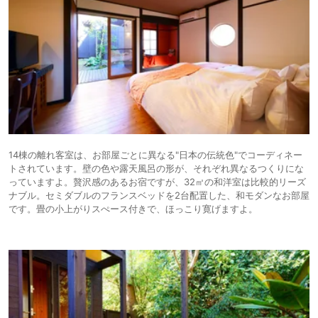
14棟の離れ客室は、お部屋ごとに異なる"日本の伝統色"でコーディネー
トされています。壁の色や露天風呂の形が、それぞれ異なるつくりにな
っていますよ。贅沢感のあるお宿ですが、32㎡の和洋室は比較的リーズ
ナブル。セミダブルのフランスベッドを2台配置した、和モダンなお部屋
です。畳の小上がりスぺース付きで、ほっこり寛げますよ。