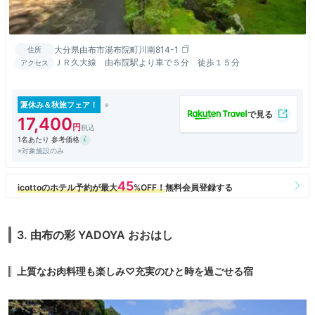
大分県由布市湯布院町川南814-1
住所
ＪＲ久大線 由布院駅より車で５分 徒歩１５分
アクセス
夏休み＆秋旅フェア！
17,400
1名あたり 参考価格
※対象施設のみ
3. 由布の彩 YADOYA おおはし
上質なお肉料理も楽しみ♡充実のひと時を過ごせる宿