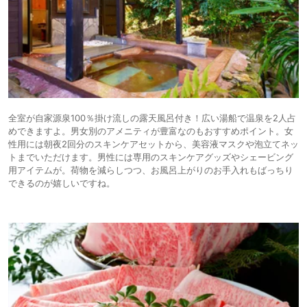
全室が自家源泉100％掛け流しの露天風呂付き！広い湯船で温泉を2人占
めできますよ。男女別のアメニティが豊富なのもおすすめポイント。女
性用には朝夜2回分のスキンケアセットから、美容液マスクや泡立てネッ
トまでいただけます。男性には専用のスキンケアグッズやシェービング
用アイテムが。荷物を減らしつつ、お風呂上がりのお手入れもばっちり
できるのが嬉しいですね。