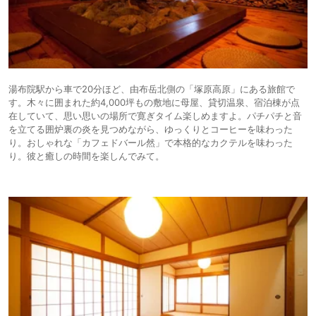
湯布院駅から車で20分ほど、由布岳北側の「塚原高原」にある旅館で
す。木々に囲まれた約4,000坪もの敷地に母屋、貸切温泉、宿泊棟が点
在していて、思い思いの場所で寛ぎタイム楽しめますよ。パチパチと音
を立てる囲炉裏の炎を見つめながら、ゆっくりとコーヒーを味わった
り。おしゃれな「カフェドバール然」で本格的なカクテルを味わった
り。彼と癒しの時間を楽しんでみて。