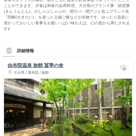
ことができます。夕食は和食の会席料理。大分県のブランド豚「錦雲豚
(きんうんとん)」のしゃぶしゃぶや、関サバ・関アジと並ぶブランド魚
「関鯛(せきだい)」を使った土鍋ご飯などが名物です。ゆったり温泉に
浸かっておいしい食事をお腹いっぱい味わえば、心の底から満たされま
す♪
詳細情報
由布院温泉 旅館 冨季の舎
大分県 / 湯布院 / 旅館