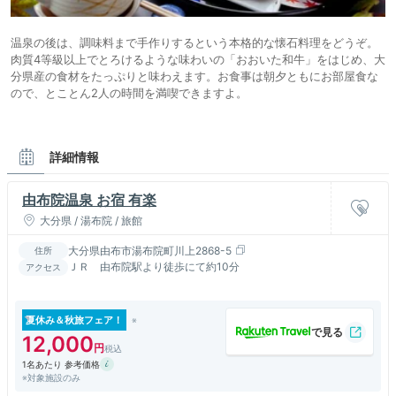
温泉の後は、調味料まで手作りするという本格的な懐石料理をどうぞ。
肉質4等級以上でとろけるような味わいの「おおいた和牛」をはじめ、大
分県産の食材をたっぷりと味わえます。お食事は朝夕ともにお部屋食な
ので、とことん2人の時間を満喫できますよ。
詳細情報
由布院温泉 お宿 有楽
大分県 / 湯布院 / 旅館
大分県由布市湯布院町川上2868-5
住所
ＪＲ 由布院駅より徒歩にて約10分
アクセス
夏休み＆秋旅フェア！
12,000
1名あたり 参考価格
※対象施設のみ