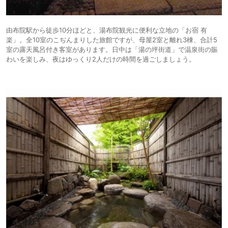
由布院駅から徒歩10分ほどと、湯布院観光に便利な立地の「お宿 有
楽」。全10室のこぢんまりした旅館ですが、母屋2室と離れ3棟、合計5
室の露天風呂付き客室があります。日中は「湯の坪街道」で温泉街の賑
わいを楽しみ、夜はゆっくり2人だけの時間を過ごしましょう。