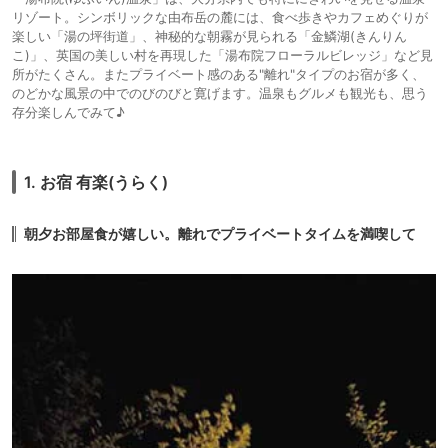
リゾート。シンボリックな由布岳の麓には、食べ歩きやカフェめぐりが
楽しい「湯の坪街道」、神秘的な朝霧が見られる「金鱗湖(きんりん
こ)」、英国の美しい村を再現した「湯布院フローラルビレッジ」など見
所がたくさん。またプライベート感のある"離れ"タイプのお宿が多く、
のどかな風景の中でのびのびと寛げます。温泉もグルメも観光も、思う
存分楽しんでみて♪
1. お宿 有楽(うらく)
朝夕お部屋食が嬉しい。離れでプライベートタイムを満喫して