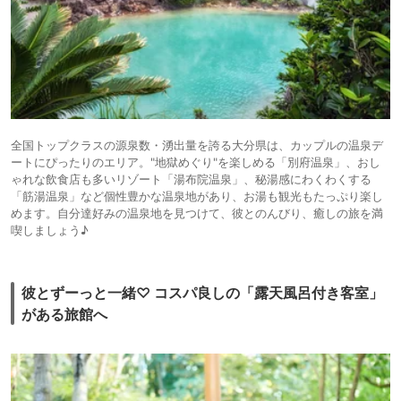
全国トップクラスの源泉数・湧出量を誇る大分県は、カップルの温泉デ
ートにぴったりのエリア。"地獄めぐり"を楽しめる「別府温泉」、おし
ゃれな飲食店も多いリゾート「湯布院温泉」、秘湯感にわくわくする
「筋湯温泉」など個性豊かな温泉地があり、お湯も観光もたっぷり楽し
めます。自分達好みの温泉地を見つけて、彼とのんびり、癒しの旅を満
喫しましょう♪
彼とずーっと一緒♡ コスパ良しの「露天風呂付き客室」
がある旅館へ