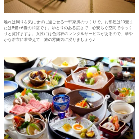
離れは周りを気にせずに過ごせる一軒家風のつくりで、お部屋は10畳ま
たは8畳+6畳の和室です。ゆとりのある広さで、心安らぐ空間でゆっく
りと寛げますよ。女性には色浴衣のレンタルサービスがあるので、華や
かな浴衣に着替えて、旅の雰囲気に浸りましょう♪