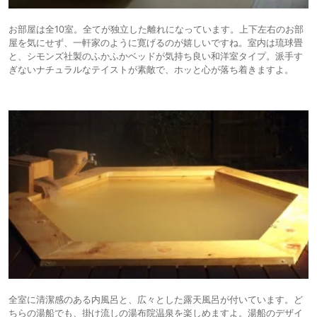
お部屋は全10室。全てが独立した離れになっています。上下左右のお部
屋を気にせず、一軒家のように寛げるのが嬉しいですね。室内は琉球畳
と、シモンズ社製のふかふかベッドが気持ち良い和洋室タイプ。派手す
ぎないナチュラルなテイストが素敵で、ホッと心が落ち着きますよ。
全室に清潔感のある内風呂と、広々とした露天風呂が付いています。ど
ちらの湯船でも、掛け流しの湯布院温泉を楽しめますよ。湯船のデザイ