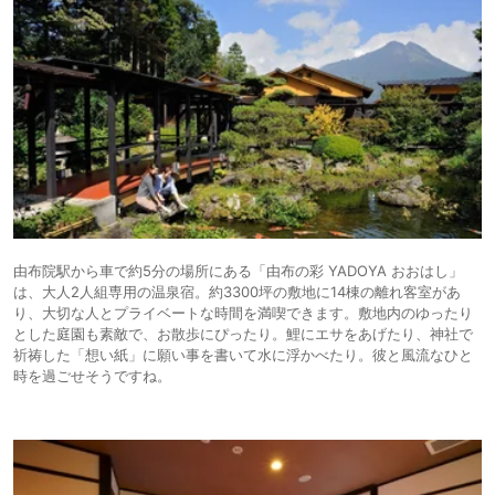
由布院駅から車で約5分の場所にある「由布の彩 YADOYA おおはし」
は、大人2人組専用の温泉宿。約3300坪の敷地に14棟の離れ客室があ
り、大切な人とプライベートな時間を満喫できます。敷地内のゆったり
とした庭園も素敵で、お散歩にぴったり。鯉にエサをあげたり、神社で
祈祷した「想い紙」に願い事を書いて水に浮かべたり。彼と風流なひと
時を過ごせそうですね。