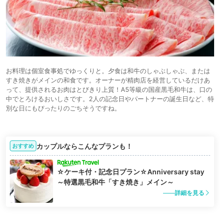
お料理は個室食事処でゆっくりと。夕食は和牛のしゃぶしゃぶ、または
すき焼きがメインの和食です。オーナーが精肉店を経営しているだけあ
って、提供されるお肉はとびきり上質！A5等級の国産黒毛和牛は、口の
中でとろけるおいしさです。2人の記念日やパートナーの誕生日など、特
別な日にもぴったりのごちそうですね。
カップルならこんなプランも！
おすすめ
☆ケーキ付・記念日プラン☆Anniversary stay
～特選黒毛和牛「すき焼き」メイン～
詳細を見る