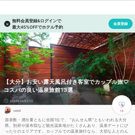
【大分】お安い露天風呂付き客室でカップル旅♡
コスパの良い温泉旅館13選
2024年04月27日
seed
15
源泉数・湧出量ともに全国1位で、 "おんせん県"ともいわれる大分
県。別府や湯布院など観光温泉地がたくさんあり、温泉デートにぴ
ったりのエリアです。カップルでの温泉旅行なら、大切な人とのん