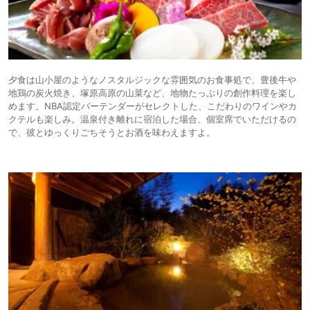
夕食は山小屋のようなノスタルジックな雰囲気のお食事処で、豊後牛や
地鶏の炭火焼き、塚原高原の山菜など、地物たっぷりの創作料理を楽し
めます。NBA認定バーテンダーがセレクトした、こだわりのワインやカ
クテルも楽しみ。温泉付き離れに宿泊した場合、個室席でいただけるの
で、彼とゆっくりごちそうとお酒を味わえますよ。