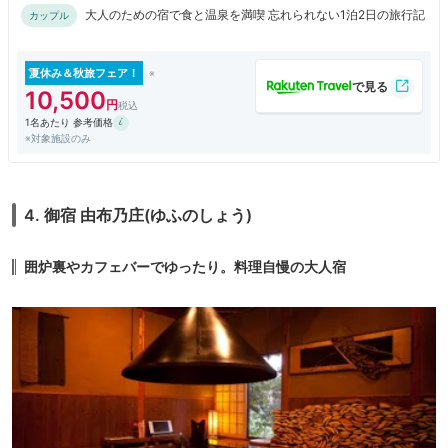
大人のための宿で食と温泉を満喫 忘れられない1泊2日の旅行記
カップル
夏休み＆秋旅フェア！
10,500
1名あたり 参考価格
※対象施設のみ
4. 御宿 由布乃庄(ゆふのしょう)
囲炉裏やカフェバーでゆったり。料理自慢の大人宿