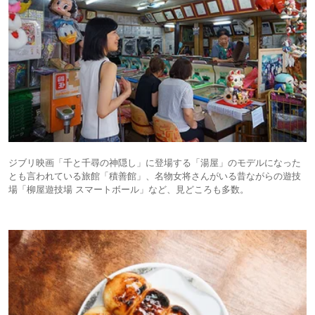
ジブリ映画「千と千尋の神隠し」に登場する「湯屋」のモデルになった
とも言われている旅館「積善館」、名物女将さんがいる昔ながらの遊技
場「柳屋遊技場 スマートボール」など、見どころも多数。