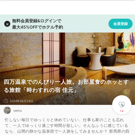
四万温泉でのんびり一人旅。お部屋食のホッとす
る旅館「時わすれの宿 佳元」
2024年06月24日
vemo
14
忙しない毎日でゆっくりと休めていない、仕事も家のことも忘れ
て、一人でゆっくり過ごす時間が欲しい。そんなふうに感じている
なら、山間の静かな温泉宿で一人旅をしてみませんか？ 群馬県の四