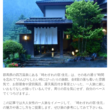
群馬県の四万温泉にある「時わすれの宿 佳元」は、その名の通り"時間
を忘れて"のんびりしたい時にぴったりの旅館。全8室の落ち着いた雰囲
気で、お部屋食や貸切風呂、露天風呂付き客室といった、一人旅に嬉し
いおもてなしが揃っているんです。周りの目を気にせず、自分のペース
でくつろげますよ。
この記事では大人女性の一人旅をイメージして、「時わすれの宿 佳元」
の魅力や過ごし方をご提案します。ぜひ旅の参考にしてみて下さいね。