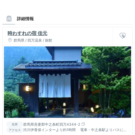
詳細情報
時わすれの宿 佳元
群馬県 / 四万温泉 / 旅館
群馬県吾妻郡中之条町四万4344-2
住所
渋川伊香保インターより約1時間 電車・中之条駅よりバスにて
アクセス