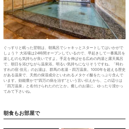
ぐっすりと眠った翌朝は、朝風呂でシャキッとスタートしてはいかがで
しょう？ 大浴場は24時間オープンしているので、早起きして一番風呂を
楽しむのも気持ちが良いですよ。手足を伸ばせる広めの内湯と露天風呂
で、朝日を浴びながら温泉浴。明るい気持ちになりそうですね。「時わ
すれの宿 佳元」のお湯は、群馬の名湯・四万温泉。1000年を超える歴史
がある温泉で、天然の保湿成分といわれるメタケイ酸をたっぷり含んで
います。効能豊かで"四万の病を治す”という言い伝えから、この辺りは
「四万温泉」と名付けられたのだとか。癒しのお湯に、ゆったり浸かっ
てみて下さいね。
朝食もお部屋で