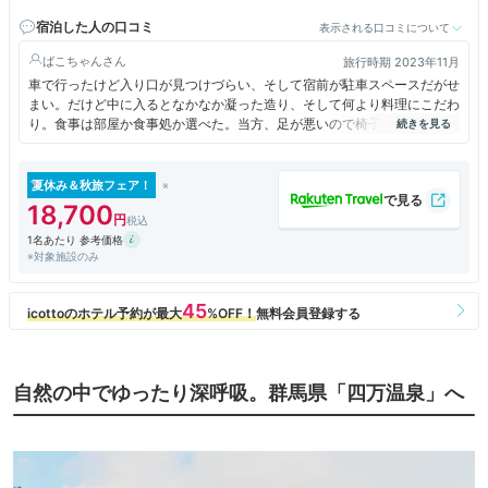
40分終点四万温泉駅下車 徒歩約15分 送迎・・要連絡
宿泊した人の口コミ
表示される口コミについて
ばこちゃん
旅行時期 2023年11月
車で行ったけど入り口が見つけづらい、そして宿前が駐車スペースだがせ
まい。だけど中に入るとなかなか凝った造り、そして何より料理にこだわ
り。食事は部屋か食事処か選べた。当方、足が悪いので椅子がある食事処
を選択したが。出てくるお料理は全般的においしかったが、特徴的だった
のは醤油とか卓上調理料が一切おいてなかったこと。お造りでも、塩昆布
とかお醤油に漬けた海苔とかで食べるようにしてあって、味変させないぞ
夏休み＆秋旅フェア！
っていうこだわりを感じた。
18,700
1名あたり 参考価格
※対象施設のみ
自然の中でゆったり深呼吸。群馬県「四万温泉」へ