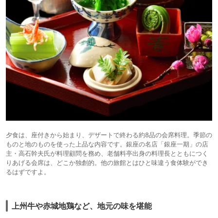
夕食は、座付きから始まり、デザートで終わる約8品の会席料理。季節の
ものと地のものを使った上品な内容です。銀座の名店「銀座一期」の店
主・高石幹夫氏が料理顧問を務め、老舗料亭出身の料理長とともにつく
りあげる会席は、どこか独創的。他の旅館とはひと味違う食体験ができ
るはずですよ。
上州牛や赤城地鶏など、地元の味を堪能