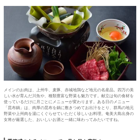
メインのお肉は、上州牛、麦豚、赤城地鶏など地元の名産品。四万の美
しい水が育んだ川魚や、種類豊富な野菜も魅力です。献立は旬の食材を
使っているだけに月ごとにメニューが変わります。ある日のメニュー
「昆布鍋」は、肉厚の昆布を鍋に敷きつめてお出汁をとり、群馬の地元
野菜や上州肉を湯にくぐらせていただく珍しいお料理。奄美大島出身の
女将が厳選した、おいしいお酒と一緒に味わってみたいですね。