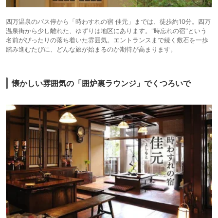
四万温泉のバス停から「時わすれの宿 佳元」までは、徒歩約10分。四万
温泉街から少し離れた、ゆずりは地区にあります。"時忘れの宿"という
名前がぴったりの落ち着いた雰囲気。エントランスまで続く敷石を一歩
踏み進むたびに、どんな旅が始まるのか期待が高まります。
懐かしい雰囲気の「囲炉裏ラウンジ」でくつろいで