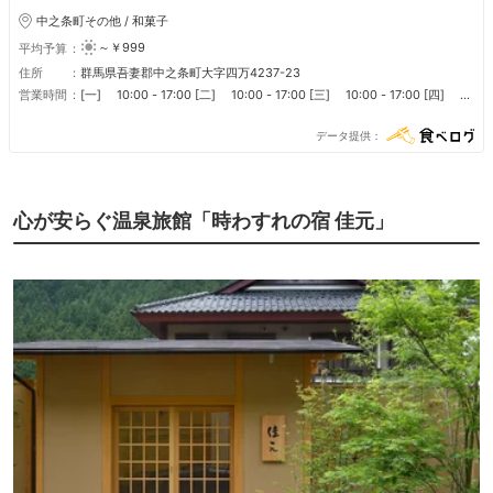
中之条町その他 / 和菓子
～￥999
平均予算
住所
群馬県吾妻郡中之条町大字四万4237-23
営業時間
[一] 10:00 - 17:00 [二] 10:00 - 17:00 [三] 10:00 - 17:00 [四]
10:00 - 17:00 [五] 10:00 - 17:00 [六] 10:00 - 17:00 [日] 10:00 -
17:00 売り切れ次第終了 ■ 定休日 不定休
データ提供
心が安らぐ温泉旅館「時わすれの宿 佳元」