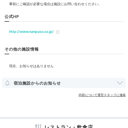
エステ・マッサージ
Night
20:00
公式HP
飲食
ぶらっと館内を散策
レストラン
カフェ
http://www.nanpuso.co.jp/
ベビー＆子供関連
その他の施設情報
部屋情報
和室
和洋室
洋室
露天風呂付客室
宿泊施設からのお知らせ
その他館内施設
内容について運営スタッフに連絡
宴会場
売店・ギフトショップ
カラオケルーム
ホテルオリジナルまんじゅう
ホテ
食後は、腹ごなしに館内散策を楽しんではいかが？売店
アメニティ
でお土産を見たり、展望デッキで開放感を楽しんだり、
テレビ
冷蔵庫
スリッパ
洗浄機付トイレ
浴衣
歯ブラシ
エステを楽しんでみたり。充実した時間を過ごせます
レストラン・飲食店