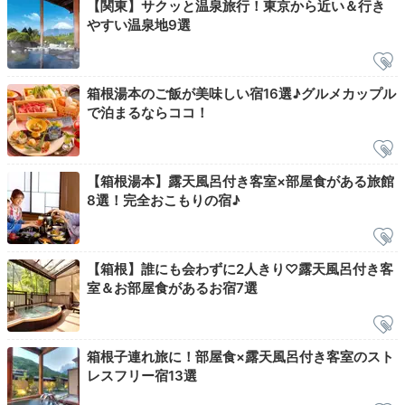
【関東】サクッと温泉旅行！東京から近い＆行き
やすい温泉地9選
箱根湯本のご飯が美味しい宿16選♪グルメカップル
で泊まるならココ！
【箱根湯本】露天風呂付き客室×部屋食がある旅館
朝食は食事処で和洋ビュッフェをいただきましょう。和
8選！完全おこもりの宿♪
食、洋食、スイーツと種類が豊富で、どれを食べようか
迷ってしまいそう。いろいろな味を楽しめて、朝から幸
せな気分になれますよ。
【箱根】誰にも会わずに2人きり♡露天風呂付き客
室＆お部屋食があるお宿7選
kyyn913126
箱根子連れ旅に！部屋食×露天風呂付き客室のスト
レスフリー宿13選
和食膳をいただきました。朝もボリューム満点で、9種