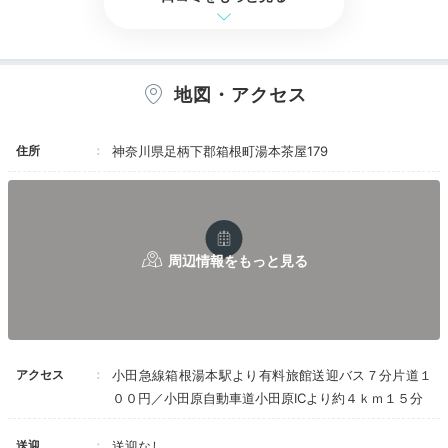
は床暖房でポカポカ。夫はそこで眠ってしまうくらい気持ち良かっ
たようです。
地図・アクセス
Dinner
住所
神奈川県足柄下郡箱根町湯本茶屋179
18:00
お部屋食で楽しむ
彩り鮮やかな和食
アクセス
小田急線箱根湯本駅より有料旅館送迎バス７分片道１
００円／小田原自動車道小田原ICより約４ｋｍ１５分
送迎
送迎なし