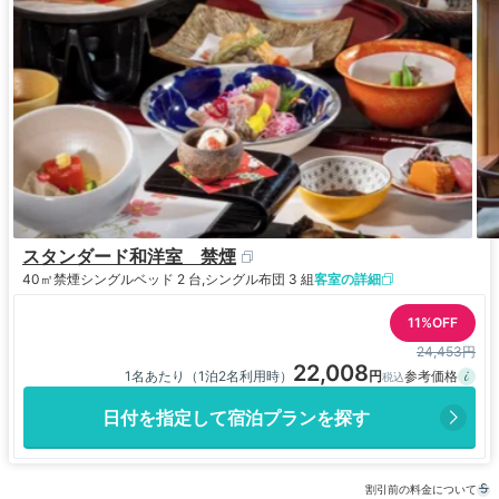
スタンダード和洋室 禁煙
40㎡
禁煙
シングルベッド 2 台,シングル布団 3 組
客室の詳細
11%OFF
24,453円
22,008
1名あたり（1泊2名利用時）
日付を指定して宿泊プランを探す
割引前の料金について