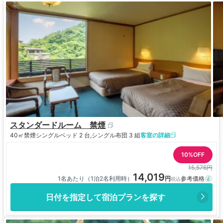
スタンダードルーム 禁煙
40㎡
禁煙
シングルベッド 2 台,シングル布団 3 組
客室の詳細
10%OFF
15,576円
14,019
1名あたり（1泊2名利用時）
日付を指定して宿泊プランを探す