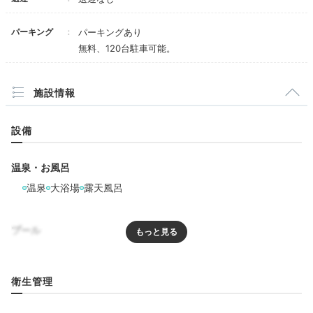
パーキング
パーキングあり
無料、120台駐車可能。
客室露天風呂を楽しんだ後は、そのままお部屋で夕食。
移動の手間がなく、家族水入らずでごちそうを楽しめま
す。地元食材をふんだんに使った和食をゆっくり味わっ
施設情報
て。部屋食プランが気になる方は公式をチェックしてみ
くださいね。
設備
温泉・お風呂
温泉
大浴場
露天風呂
kyyn913126
妊娠中でも⾷べられるように内容を変更していただきま
プール
した。魚料理が多く美味しかったです！子供用のイスや
+1
食器、ふりかけもあって助かりました。
プール
衛生管理
リラクゼーション