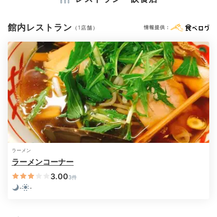
シャンプー
リンス
ボディソープ
タオル
バスタオル
よ。
お茶セット
電気ポット
加湿器
館内レストラン
（1店舗）
情報提供：
※設備・アメニティは、確認が取れている情報を表示しています。
kyyn913126
私たちは、夜はお部屋でのんびり過ごしました。テレビ
がベッド側とテーブル側の2台あり、眠くなるまでベッ
+1
ドでゴロゴロしながらテレビを見ました♩
2日目
ラーメン
ラーメンコーナー
3.00
3件
-
-
Morning
07:00