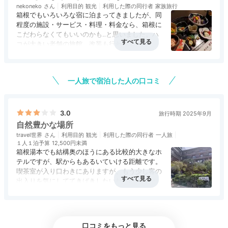
nekoneko
利用目的
観光
利用した際の同行者
家族旅行
箱根でもいろいろな宿に泊まってきましたが、同
程度の施設・サービス・料理・料金なら、箱根に
こだわらなくてもいいのかも‥と思いました。ハ
コが大きい老舗の旅館。改装も行われており、施
設面では問題ありませんが、大浴場は男女とも同
アクセス
3.0
コスパ
3.0
客室
4.0
接客対応
4.0
風呂
4.0
じ規模・スタイルの造りになっているほうが、不
食事・ドリンク
4.0
バリアフリー
評価なし
公平感が無くていいですね。なお、別館に泊まる
一人旅で宿泊した人の口コミ
と、お風呂がかなり遠いです。夕食は部屋でいた
だきましたが、一品ずつのボリュームが割と小さ
いため、普段はあまり食べない白飯を多めにいた
だくことに。担当してくださった外国人の仲居さ
3.0
旅行時期 2025年9月
んは流暢な日本語で、サービスも素晴らしかった
自然豊かな場所
「風の庵」の客室は温泉露天風呂付き。湯船はゆったり
ですが、フロントスタッフやその他の皆さんから
travel世界
利用目的
観光
利用した際の同行者
一人旅
は、歓迎の気持ちが正直あんまり感じられなかっ
と浸かれる広さで洗い場スペースもあり、お風呂の時間
１人１泊予算
12,500円未満
たのは、気のせいでしょうか。忙しかったのです
箱根湯本でも結構奥のほうにある比較的大きなホ
をのんびりと楽しめます。
かね。このクラスの旅館で無料のドリンクサービ
テルですが、駅からもあるいていける距離です。
スがなかったのも残念でした。
喫茶室が入り口わきにありますが、もう少し客の
出入りを気にしててきぱきしたいただければなと
思いましたが、温泉も楽しめて総じて満足です。
アクセス
2.0
コスパ
3.0
客室
2.5
接客対応
2.5
風呂
3.0
kyyn913126
食事・ドリンク
評価なし
バリアフリー
評価なし
口コミをもっと見る
アメニティや子供用シャンプーも揃っていて助かりました♩脱衣場