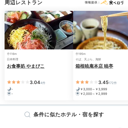
周辺レストラン
情報提供：
のびのびと
朝風呂を満喫
116m
195m
日本料理
そば、天ぷら、海鮮
お食事処 やまびこ
箱根暁庵本店 暁亭
3.04
3.45
4件
172件
-
￥3,000～￥3,999
-
￥2,000～￥2,999
少し早起きして朝風呂を満喫。大浴場は花崗岩や青石を
ふんだんに使った空間で、大きな湯船で温泉浴を楽しめ
ます。耳を澄ますと須雲川のせせらぎが聞こえ、癒され
条件に似たホテル・宿を探す
ますよ。