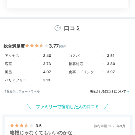
る和室と、ベッドを備えた和洋室があり、広さも十分で
す。3人家族でのびのび過ごせますよ。
口コミ
kyyn913126
3.77
総合満足度
90件
「風の庵 露天風呂和洋室Aタイプ」に宿泊。全体的に清潔感があり
アクセス
3.40
コスパ
3.51
好印象です。妊娠中の私のために枕を多めに用意してくださったの
客室
3.73
接客対応
3.80
も嬉しかったです。
風呂
4.07
食事・ドリンク
3.97
バリアフリー
3.13
情報提供：フォートラベル
表示される口コミについて
Onsen
17:15
ファミリーで宿泊した人の口コミ
客室露天風呂で
3.5
旅行時期 2023年9月
疲れを癒して
箱根じゃなくてもいいのかな‥