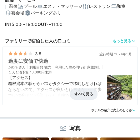
温泉
プール
エステ・マッサージ
レストラン
和室
宴会場
パーキングあり
編集部おすすめの３つのポイント
IN
15:00〜19:00
OUT
〜11:00
箱根の山々や須雲川を望む、自然に癒されるロケーショ
ン
ファミリーで宿泊した人の口コミ
もっと見る
ゆったり温泉を楽しめる、「風の庵」のモダンな露天風
呂付客室
3.5
旅行時期 2024年5月
適度に安価で快適
お部屋食もOK。相州牛や季節の食材を使った和食
Zebra
利用目的
観光
利用した際の同行者
家族旅行
１人１泊予算
10,000円未満
【アクセス】
箱根湯本の駅からバスかタクシーで移動しなければ
ならないので、アクセスが良いとは言えない。徒歩
では20分ほどと聞いたが、山道なので辛そうだ。
実は近くの施設（天山湯治郷）に行くために予約し
アクセス
2.0
コスパ
4.5
客室
3.0
接客対応
4.0
風呂
4.0
たので、そのためには便利でした。特に６階から外
ホテルの紹介と売上のしくみ
食事・ドリンク
評価なし
バリアフリー
評価なし
に出ると、湯治郷にすぐです。
【食事】
食事を予約しておかなくても、ホテル内に喫茶コー
写真
ナーがあったので、軽食（カレーとかビーフシチュ
ーとかスパゲッティ、オムライス程度まで）は取る