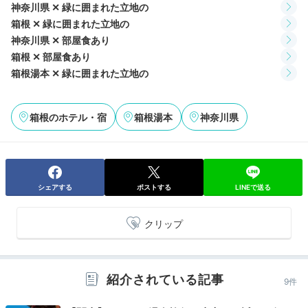
神奈川県 ✕ 緑に囲まれた立地の
箱根 ✕ 緑に囲まれた立地の
神奈川県 ✕ 部屋食あり
kyyn913126
箱根 ✕ 部屋食あり
箱根湯本 ✕ 緑に囲まれた立地の
今回は大浴場は利用せず、お部屋で朝風呂を楽しみました。お風呂
に小窓があって娘が寝ているのが見えたので、安心してのんびり入
れました。
箱根のホテル・宿
箱根湯本
神奈川県
Breakfast
シェアする
ポストする
LINEで送る
08:00
心躍るビュッフェ
クリップ
大満足の朝食
紹介されている記事
9件