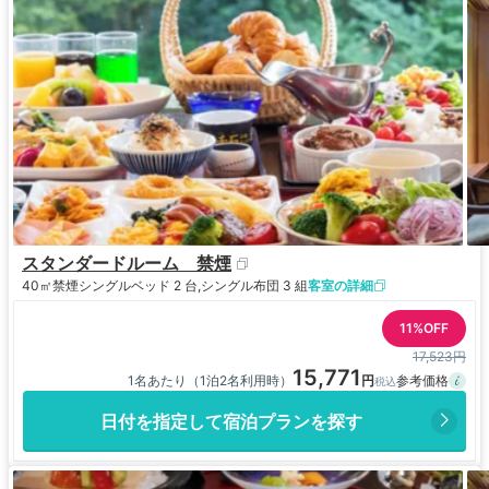
スタンダードルーム 禁煙
40㎡
禁煙
シングルベッド 2 台,シングル布団 3 組
客室の詳細
11%OFF
17,523円
15,771
1名あたり（1泊2名利用時）
日付を指定して宿泊プランを探す