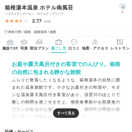
箱根湯本温泉 ホテル南風荘
4
ハコネユモトオンセン ホテルナンプウソウ
3.77
90件
神奈川県 / 箱根、箱根湯本 / 旅館
施設TOP
写真
宿泊プラン
過ごし方
口コミ
地図・アクセス
レストラン
お庭や露天風呂付きの客室でのんびり。箱根
の自然に包まれる静かな旅館
ふらりと散策したくなるような、箱根湯本の自然に囲
まれた温泉旅館です。小さなお庭付きの和室や、モダ
ンな温泉露天風呂付き客室があり、須雲川のほとりで
癒しの時間を過ごせますよ。個室食事処やお部屋食の
プランがあるのも嬉しいポイント。相州牛や季節の食
材を使った和食をゆっくりと味わって。
設備・サービス