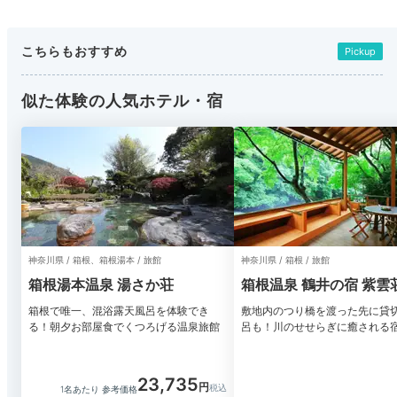
こちらもおすすめ
Pickup
似た体験の人気ホテル・宿
神奈川県 / 箱根、箱根湯本 / 旅館
神奈川県 / 箱根 / 旅館
箱根湯本温泉 湯さか荘
箱根温泉 鶴井の宿 紫雲
箱根で唯一、混浴露天風呂を体験でき
敷地内のつり橋を渡った先に貸
る！朝夕お部屋食でくつろげる温泉旅館
呂も！川のせせらぎに癒される
23,735
1名あたり 参考価格