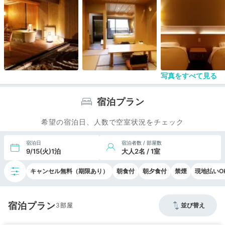
ことができる。
【部屋や風呂】
家族5人だったので、広い和洋室を利用した。窓の
外に川が流れているので、その音が常にしている感
じ(箱根のホテルは川沿いにあることが多いので、
これはどのホテルも同様かも)。
温泉はさすが箱根で、広い大浴場と露天風呂があっ
た。大浴場に行くときのかごなども人数分置かれて
写真をすべて見る
いて、快適だった。
宿泊プラン
希望の宿泊日、人数で空室状況をチェック
宿泊日
宿泊者数 / 部屋数
9/15(火)1泊
大人2名 / 1室
キャンセル無料（期限あり）
朝食付
朝夕食付
禁煙
現地払いO
宿泊プラン
3
並び替え