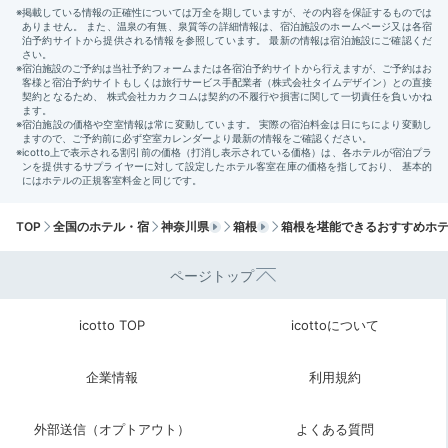
チェックアウトは11時なので、朝食後も時間にゆとりが
あります。ベランダから山々の景色を眺めたり、もう一
度温泉に浸かったり、二度寝したり。のんびり過ごして
みて。
Sightseeing
TOP
全国のホテル・宿
神奈川県
箱根
箱根を堪能できるおすすめホ
11:30
宿から車で約20分
ページトップ
「彫刻の森美術館」で
体験型アートを満喫！
icotto TOP
icottoについて
企業情報
利用規約
外部送信（オプトアウト）
よくある質問