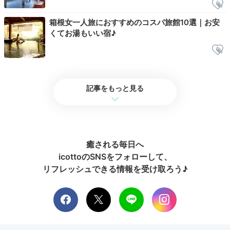
の小鉢が全て美味しかったです！
+1
箱根女一人旅におすすめのコスパ旅館10選｜お安
くてお湯もいい宿♪
Check-out
11:00
宿を出発
記事をもっと見る
チェックアウトまで
お部屋でのんびり
癒される毎日へ
icottoのSNSをフォローして、
リフレッシュできる情報を受け取ろう♪