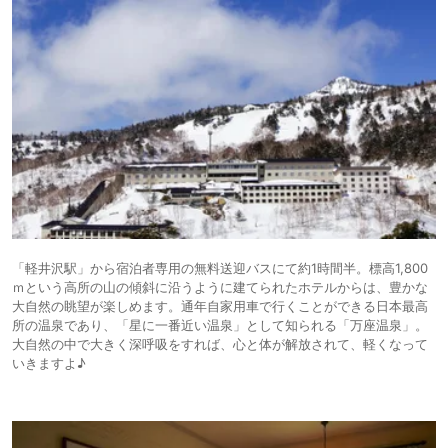
「軽井沢駅」から宿泊者専用の無料送迎バスにて約1時間半。標⾼1,800
ｍという⾼所の山の傾斜に沿うように建てられたホテルからは、豊かな
大自然の眺望が楽しめます。通年自家用車で行くことができる日本最高
所の温泉であり、「星に一番近い温泉」として知られる「万座温泉」。
大自然の中で大きく深呼吸をすれば、心と体が解放されて、軽くなって
いきますよ♪