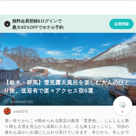
【栃木・群馬】雪見露天風呂を楽しむ大人のひと
り旅。送迎有で楽々アクセス宿6選
2024年08月13日
oota1215
6
寒い冬だからこそ眺められる限定の風景「雪景色」。しんしんと降
り積もる雪を見ながら温泉に入ると、心も体もほっこりし、日頃の
疲れも温かいお湯にじんわり溶けていきます。冬だから、冬しかで