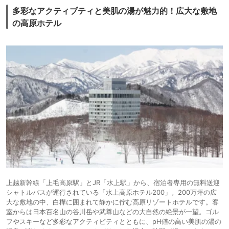
多彩なアクティブティと美肌の湯が魅力的！広大な敷地
の高原ホテル
上越新幹線「上毛高原駅」とJR「水上駅」から、宿泊者専用の無料送迎
シャトルバスが運行されている「水上高原ホテル200」。200万坪の広
大な敷地の中、白樺に囲まれて静かに佇む高原リゾートホテルです。客
室からは日本百名山の谷川岳や武尊山などの大自然の絶景が一望。ゴル
フやスキーなど多彩なアクティビティとともに、pH値の高い美肌の湯の