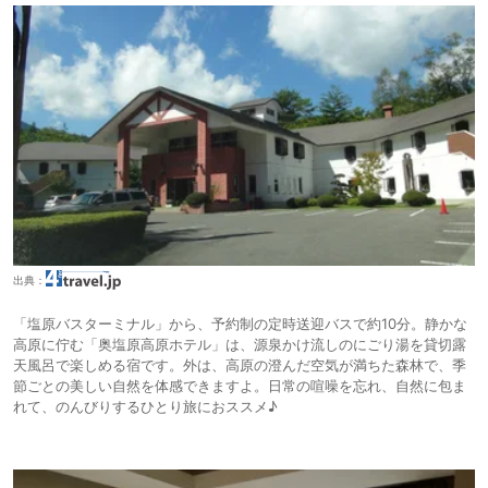
出典：
「塩原バスターミナル」から、予約制の定時送迎バスで約10分。静かな
高原に佇む「奥塩原高原ホテル」は、源泉かけ流しのにごり湯を貸切露
天風呂で楽しめる宿です。外は、高原の澄んだ空気が満ちた森林で、季
節ごとの美しい自然を体感できますよ。日常の喧噪を忘れ、自然に包ま
れて、のんびりするひとり旅におススメ♪