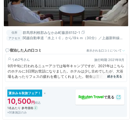
群馬県利根郡みなかみ町藤原6152-1
住所
関越自動車道「水上ＩＣ」から19ｋｍ（30分）／上越新幹線
アクセス
「上毛高原駅」から無料シャトルバス有(3日前までの要事前予
約)
宿泊した人の口コミ
表示される口コミについて
うめ2号
旅行時期 2021年9月
9月中旬に行われるニューアコでは毎年キャンプですが、2021年はこちら
のホテルに3日間お世話になりました。ホテルは少し古めでしたが、大浴
場もあったりフェスの疲れを癒してくれました。朝食は普通でしたが、フ
ェスのためモリモリ食べてました笑
夏休み＆秋旅フェア！
10,500
1名あたり 参考価格
※対象施設のみ