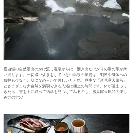
宿自慢の自然湧出のかけ流し温泉からは、湧き出たばかりの湯の華が舞
い踊ります。一切追い炊きをしていない温泉の泉質は、刺激や身体への
負担も少なく、肌になめらかで優しいと人気。見事な「滝見露天風呂」
とさまざまな大自然を満喫できる入浴は極上の時間です。体が温まって
きたら、雪を手に取って結晶を見つけてみるのも、雪見露天風呂の楽し
み方の1つ♪