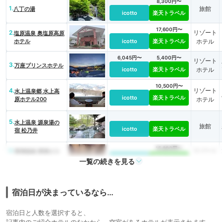
8,300円〜
1.
旅館
八丁の湯
icotto
楽天トラベル
17,600円〜
2.
リゾート
塩原温泉 奥塩原高原
ホテル
icotto
楽天トラベル
ホテル
6,045円〜
5,400円〜
リゾート
3.
万座プリンスホテル
icotto
楽天トラベル
ホテル
10,500円〜
4.
リゾート
水上温泉郷 水上高
icotto
楽天トラベル
原ホテル200
ホテル
5.
水上温泉 源泉湯の
旅館
icotto
楽天トラベル
宿 松乃井
15,800円〜
6.
リゾート
草津温泉 草津ナウ
リゾートホテル
icotto
楽天トラベル
ホテル
一覧の続きを見る
宿泊日が決まっているなら…
宿泊日と人数を選択すると、
記事内のご紹介ホテルのなかから、空室があるホテルが表示されます。