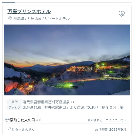
万座プリンスホテル
群馬県 / 万座温泉 / リゾートホテル
群馬県吾妻郡嬬恋村万座温泉
住所
北陸新幹線「軽井沢駅南口」より送迎バスあり（約９０分：要事
アクセス
前予約）／上信越自動車道「碓氷軽井沢IC」より約６４km
宿泊した人の口コミ
表示される口コミについて
じろーさん
旅行時期 2025年9月