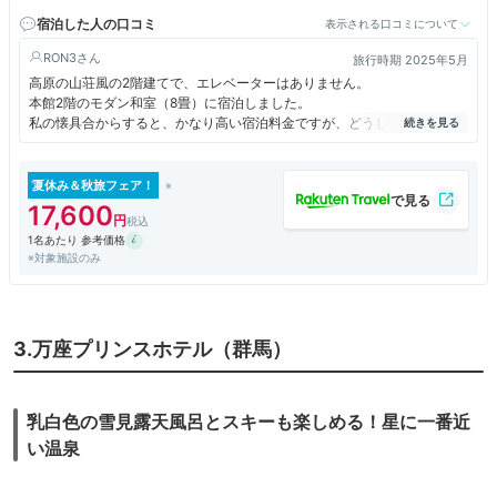
宿泊した人の口コミ
表示される口コミについて
RON3
旅行時期 2025年5月
高原の山荘風の2階建てで、エレベーターはありません。
本館2階のモダン和室（8畳）に宿泊しました。
私の懐具合からすると、かなり高い宿泊料金ですが、どうしても奥塩原新
湯温泉に浸かりたくて、この宿の最安値のプランにしました。
お目当ての硫黄泉にごり湯に、翌朝9時まで一晩中いつでも入浴できるの
と、貸切露天風呂を１回50分利用できるのもうれしかったです。
夏休み＆秋旅フェア！
夕食はレストランでの会席料理で、丁寧に調理されていました。
17,600
1名あたり 参考価格
※対象施設のみ
3.万座プリンスホテル（群馬）
乳白色の雪見露天風呂とスキーも楽しめる！星に一番近
い温泉