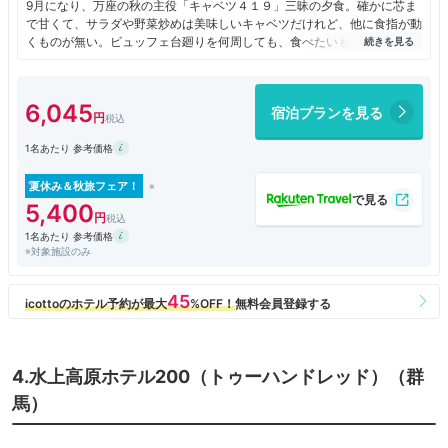
9月になり、万座の秋の主役「キャベツ４１９」三昧の夕食。確かに芯ま
で甘くて、サラダや野菜炒めは美味しいキャベツだけれど、他に食指が動
くものが無い。ビュッフェ台廻りを何周しても、食べたいものが無い！結
局、取ってきたのはキャベツ料理ばかり。ただ、それでも飽きてしまい、
気に効いた他の料理も欲しかった。カニは半解凍状態の安いもので、一切
れ食べただけで、もう無理。
6,045
宿泊プランを見る
流石に温泉は良かった。
1名あたり 参考価格
夏休み＆秋旅フェア！
5,400
1名あたり 参考価格
※対象施設のみ
4.水上高原ホテル200（トゥーハンドレッド）（群
馬）