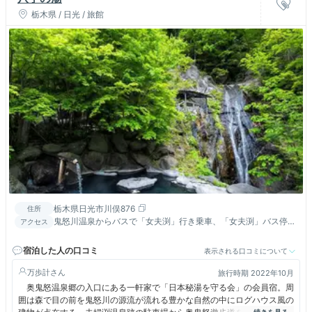
栃木県 / 日光 / 旅館
栃木県日光市川俣876
住所
鬼怒川温泉からバスで「女夫渕」行き乗車、「女夫渕」バス停よ
アクセス
り送迎
宿泊した人の口コミ
表示される口コミについて
万歩計
旅行時期 2022年10月
奥鬼怒温泉郷の入口にある一軒家で「日本秘湯を守る会」の会員宿。周
囲は森で目の前を鬼怒川の源流が流れる豊かな自然の中にログハウス風の