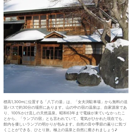
標高1,300mに位置する「八丁の湯」は、「女夫渕駐車場」から無料の送
迎バスで約30分の場所にあります。山の中の宿の温泉は、自家源泉であ
り、100%かけ流しの天然温泉。昭和63年まで電線が来ていなかったこ
とから、「ランプの宿」とも言われていて、電気がひかれた現在でも、
館内を優しいランプの明かりが包みます。自然の音や季節の薫りに気づ
くことができる、ひとり旅。極上の温泉と自然に癒されましょう♪