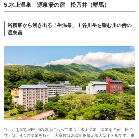
5.水上温泉 源泉湯の宿 松乃井（群馬）
浴槽底から湧き出る「生温泉」！谷川岳を望む川の傍の
温泉宿
谷川岳を望む利根川の源流に沿って建つ「水上温泉 源泉湯の宿 松乃
井」は、4つの源泉を持ち、客室数は200室を超える大型ホテルです。事