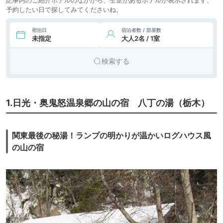
予約したい日で探してみてくださいね。
宿泊日
宿泊者数 / 部屋数
未指定
大人2名 / 1室
検索する
1.日光・奥鬼怒温泉郷の山の宿 八丁の湯（栃木）
関東最後の秘湯！ランプの明かりが温かいログハウス風
の山の宿