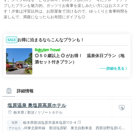
プしたプランも魅力的。ガッツリお食事を楽しみたい方にはおススメで
す！夕食は洋室以外は、お部屋食で頂けるので、ゆっくりと食事時間を
楽しんで、満腹になったらお布団にダイブも◎
お得に泊まるならこんなプランも！
SALE
◎５０歳以上 ◎ がお得！ 温泉休日プラン（地
酒セット付きプラン）
詳細を見る
詳細情報
塩原温泉 奥塩原高原ホテル
栃木県 / 那須 / リゾートホテル
栃木県那須塩原市湯本塩原113-4
住所
JR東北新幹線 那須塩原駅 東北自動車道 西那須野塩原I.C
アクセス
R400 日塩もみじライン経由