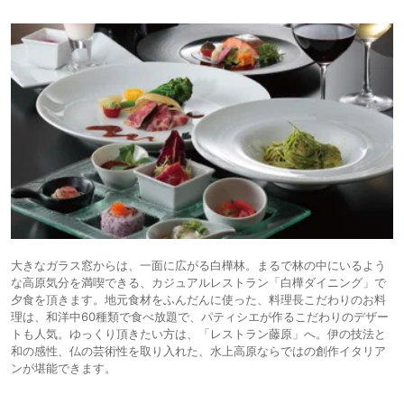
大きなガラス窓からは、一面に広がる白樺林。まるで林の中にいるよう
な高原気分を満喫できる、カジュアルレストラン「白樺ダイニング」で
夕食を頂きます。地元食材をふんだんに使った、料理長こだわりのお料
理は、和洋中60種類で食べ放題で、パティシエが作るこだわりのデザー
トも人気。ゆっくり頂きたい方は、「レストラン藤原」へ。伊の技法と
和の感性、仏の芸術性を取り入れた、水上高原ならではの創作イタリア
ンが堪能できます。