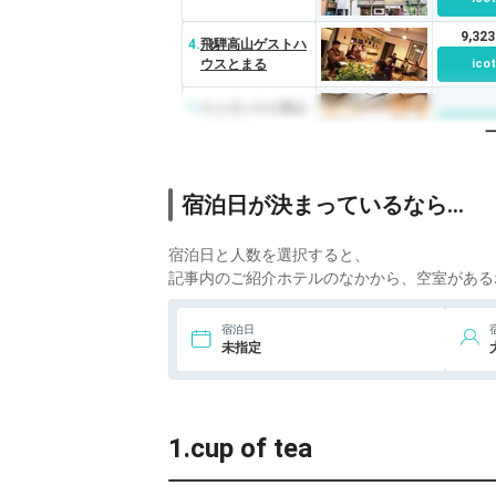
9,32
4.
飛騨高山ゲストハ
ウスとまる
ico
5.
ケイズハウス高山
オアシス
ico
宿泊日が決まっているなら…
宿泊日と人数を選択すると、
記事内のご紹介ホテルのなかから、空室がある
宿泊日
未指定
1.cup of tea