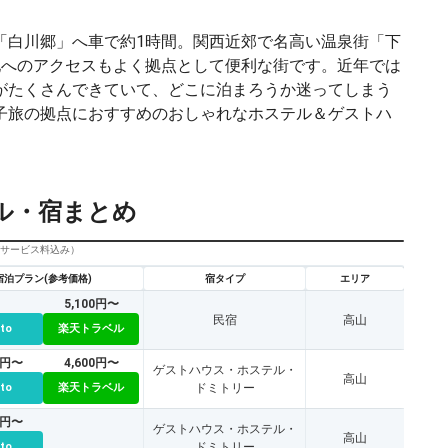
「白川郷」へ車で約1時間。関西近郊で名高い温泉街「下
地へのアクセスもよく拠点として便利な街です。近年では
がたくさんできていて、どこに泊まろうか迷ってしまう
子旅の拠点におすすめのおしゃれなホステル＆ゲストハ
ル・宿まとめ
びサービス料込み）
宿泊プラン(参考価格)
宿タイプ
エリア
5,100円〜
民宿
高山
tto
楽天トラベル
0円〜
4,600円〜
ゲストハウス・ホステル・
高山
tto
楽天トラベル
ドミトリー
8円〜
ゲストハウス・ホステル・
高山
tto
ドミトリー