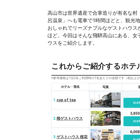
高山市は世界遺産で合掌造りが有名な村
呂温泉」へも電車で1時間ほどと、観光
おしゃれでリーズナブルなゲストハウス
ほど。今回はそんな飛騨高山にある、女
ウスをご紹介します。
これからご紹介するホテ
※参考価格は1泊2名ご利用時の1名あたりの金額です（税およ
ホテル・宿名
写真
1.
cup of tea
ico
3,85
2.
桜ゲストハウス
ico
6,00
3.
ゲストハウス 桜花
ico