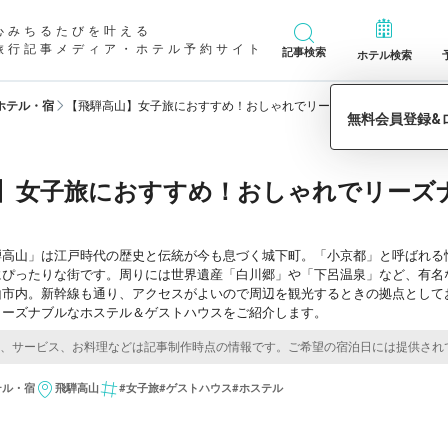
心みちるたびを叶える
旅行記事メディア・ホテル予約サイト
記事検索
ホテル検索
ホテル・宿
【飛騨高山】女子旅におすすめ！おしゃれでリーズナブルなホステル＆
】女子旅におすすめ！おしゃれでリーズ
騨高山」は江戸時代の歴史と伝統が今も息づく城下町。「小京都」と呼ばれる
にぴったりな街です。周りには世界遺産「白川郷」や「下呂温泉」など、有名
山市内。新幹線も通り、アクセスがよいので周辺を観光するときの拠点として
リーズナブルなホステル＆ゲストハウスをご紹介します。
テル・宿
飛騨高山
#女子旅
#ゲストハウス
#ホステル