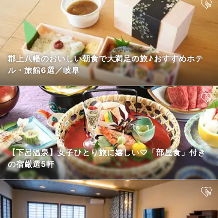
郡上八幡のおいしい朝食で大満足の旅♪おすすめホテ
ル・旅館6選／岐阜
【下呂温泉】女子ひとり旅に嬉しい♡「部屋食」付き
の宿厳選5軒