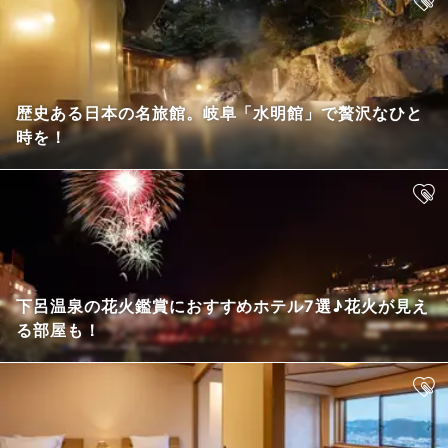
歴史ある日本の名旅館。岐阜「水明館」で贅沢なひと
時を！
下呂温泉の花火鑑賞におすすめホテル7選♪花火が見え
る部屋も！