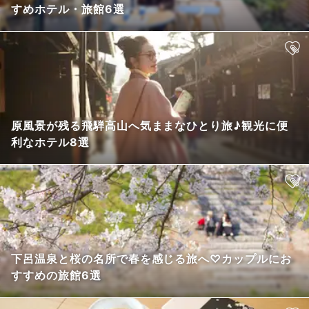
すめホテル・旅館6選
原風景が残る飛騨高山へ気ままなひとり旅♪観光に便
利なホテル8選
下呂温泉と桜の名所で春を感じる旅へ♡カップルにお
すすめの旅館6選