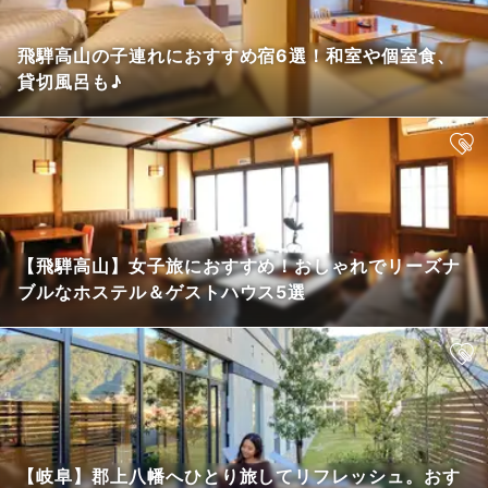
飛騨高山の子連れにおすすめ宿6選！和室や個室食、
貸切風呂も♪
【飛騨高山】女子旅におすすめ！おしゃれでリーズナ
ブルなホステル＆ゲストハウス5選
【岐阜】郡上八幡へひとり旅してリフレッシュ。おす