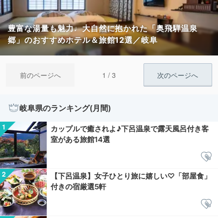
豊富な湯量も魅力♩大自然に抱かれた「奥飛騨温泉
郷」のおすすめホテル＆旅館12選／岐阜
1 / 3
前のページへ
次のページへ
岐阜県のランキング(月間)
カップルで癒されよ♪下呂温泉で露天風呂付き客
室がある旅館14選
【下呂温泉】女子ひとり旅に嬉しい♡「部屋食」
付きの宿厳選5軒