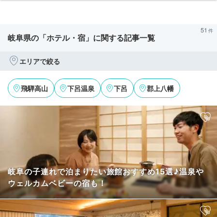
51
岐阜県の「ホテル・宿」に関する記事一覧
エリアで絞る
飛騨高山
‎下呂温泉
下呂
郡上八幡
岐阜の子連れで泊まりたい旅館おすすめ15選♪温泉や
ウェルカムベビーの宿も！