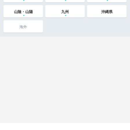
山陰・山陽
九州
沖縄県
海外