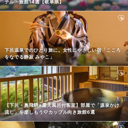
テル・旅館14選【岐阜県】
下呂温泉でのひとり旅に。女性にやさしい宿「こころ
をなでる静寂 みやこ」
【下呂・奥飛騨×露天風呂付客室】部屋で「源泉かけ
流し」を楽しもう♡カップル向き旅館6選