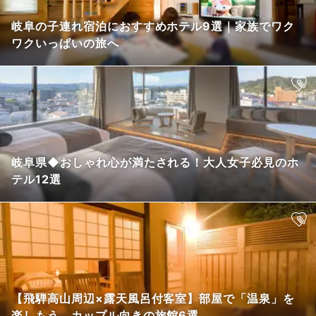
岐阜の子連れ宿泊におすすめホテル9選｜家族でワク
ワクいっぱいの旅へ
岐阜県◆おしゃれ心が満たされる！大人女子必見のホ
テル12選
【飛騨高山周辺×露天風呂付客室】部屋で「温泉」を
楽しもう。カップル向きの旅館6選