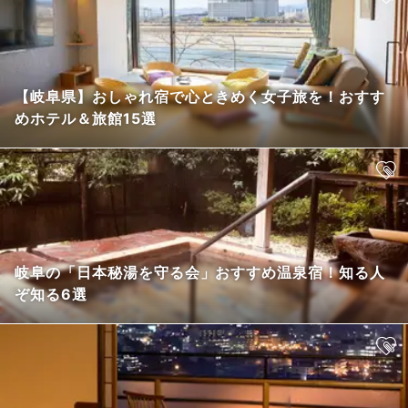
【岐阜県】おしゃれ宿で心ときめく女子旅を！おすす
めホテル＆旅館15選
岐阜の「日本秘湯を守る会」おすすめ温泉宿！知る人
ぞ知る6選