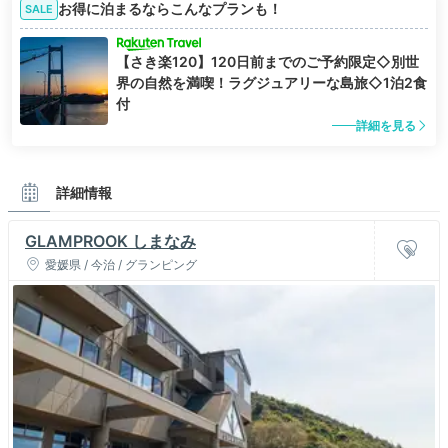
お得に泊まるならこんなプランも！
SALE
【さき楽120】120日前までのご予約限定◇別世
界の自然を満喫！ラグジュアリーな島旅◇1泊2食
付
詳細を見る
詳細情報
GLAMPROOK しまなみ
愛媛県 / 今治 / グランピング