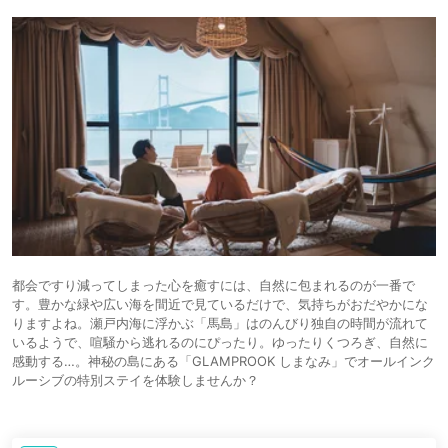
都会ですり減ってしまった心を癒すには、自然に包まれるのが一番で
す。豊かな緑や広い海を間近で見ているだけで、気持ちがおだやかにな
りますよね。瀬戸内海に浮かぶ「馬島」はのんびり独自の時間が流れて
いるようで、喧騒から逃れるのにぴったり。ゆったりくつろぎ、自然に
感動する…。神秘の島にある「GLAMPROOK しまなみ」でオールインク
ルーシブの特別ステイを体験しませんか？