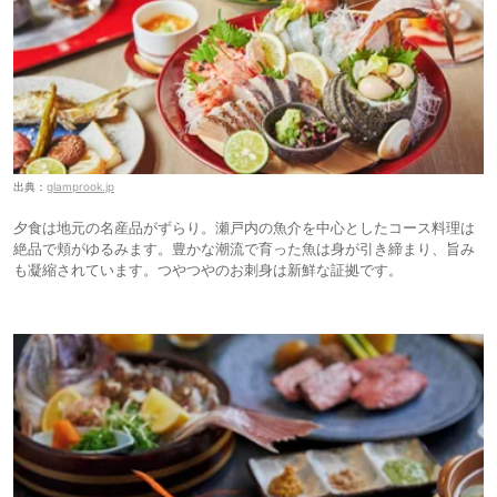
出典：
glamprook.jp
夕食は地元の名産品がずらり。瀬戸内の魚介を中心としたコース料理は
絶品で頬がゆるみます。豊かな潮流で育った魚は身が引き締まり、旨み
も凝縮されています。つやつやのお刺身は新鮮な証拠です。