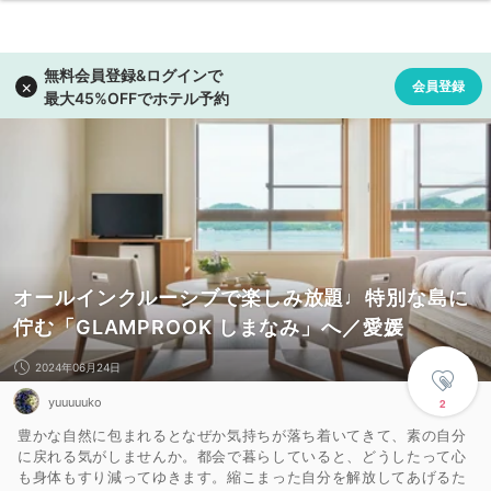
オールインクルーシブで楽しみ放題♩特別な島に
佇む「GLAMPROOK しまなみ」へ／愛媛
2024年06月24日
yuuuuuko
2
豊かな自然に包まれるとなぜか気持ちが落ち着いてきて、素の自分
に戻れる気がしませんか。都会で暮らしていると、どうしたって心
も身体もすり減ってゆきます。縮こまった自分を解放してあげるた