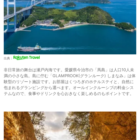
出典：
非日常旅の舞台は瀬戸内海です。愛媛県今治市の「馬島」は人口10人未
満の小さな島。島に佇む「GLAMPROOK(グランルーク) しまなみ」は体
験型のリゾート施設です。お部屋はくつろぎのホテルステイと、自然に
包まれるグランピングから選べます。オールインクルーシブの料金シス
テムなので、食事やドリンクを心おきなく楽しめるのもポイントです。