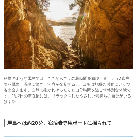
秘境のような馬島では、ここならではの島時間を満喫しましょう♪多島
美を眺め、渦潮に驚き、洞窟を発見する…。日頃は無縁の感動にいくつ
も出合えます。自然に抱かれゆったりと自分時間を過ごす特別な体験で
す。1泊2日の滞在後には、リラックスしたやさしい気持ちの自分がいる
はず◎
馬島へは約20分、宿泊者専用ボートに揺られて