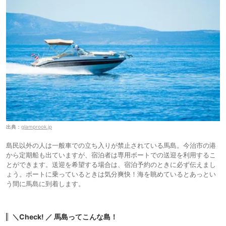
出典：
glamprook.jp
島民以外の人は一般車での立ち入りが禁止されている馬島。今治市の港
から定期船も出ていますが、宿泊者は専用ボートでの送迎を利用するこ
とができます。送迎を希望する場合は、宿泊予約のときに必ず伝えまし
ょう。ボートに乗っているときは気分爽快！海を眺めているとあっとい
う間に馬島に到着します。
＼Check! ／ 馬島ってこんな島！