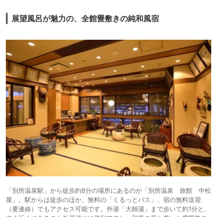
展望風呂が魅力の、全館畳敷きの純和風宿
「別所温泉駅」から徒歩約8分の場所にあるのが「別所温泉 旅館 中松
屋」。駅からは徒歩のほか、無料の「くるっとバス」、宿の無料送迎
（要連絡）でもアクセス可能です。外湯「大師湯」まで歩いて約1分と、