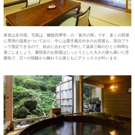
客室は全15室。写真は「離館四季亭」の「葵月の間」です。多くの部屋
に専用の温泉がついており、中には露天風呂付きのお部屋も。宿泊プラ
ンで指定できるので、好みに合わせて予約して温泉三昧のひとり時間を
過ごしましょう。書院造のお部屋はしっとりとした大人の落ち着いた雰
囲気で、日々の喧騒から離れて心身ともにデトックスが叶います。