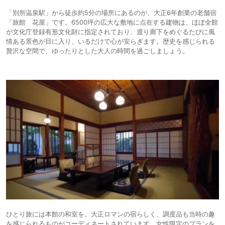
「別所温泉駅」から徒歩約5分の場所にあるのが、大正6年創業の老舗宿
「旅館 花屋」です。6500坪の広大な敷地に点在する建物は、ほぼ全館
が文化庁登録有形文化財に指定されており、渡り廊下をめぐるたびに風
情ある景色が目に入り、いるだけで心が安らぎます。歴史を感じられる
贅沢な空間で、ゆったりとした大人の時間を過ごしましょう。
ひとり旅には本館の和室を。大正ロマンの宿らしく、調度品も当時の趣
を感じられるものがコーディネートされています。女性限定のプランを