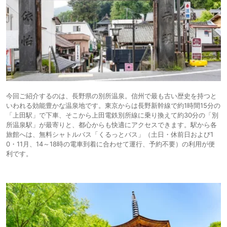
今回ご紹介するのは、長野県の別所温泉。信州で最も古い歴史を持つと
いわれる効能豊かな温泉地です。東京からは長野新幹線で約1時間15分の
「上田駅」で下車、そこから上田電鉄別所線に乗り換えて約30分の「別
所温泉駅」が最寄りと、都心からも快適にアクセスできます。駅から各
旅館へは、無料シャトルバス「くるっとバス」（土日・休前日および1
0・11月、14～18時の電車到着に合わせて運行、予約不要）の利用が便
利です。