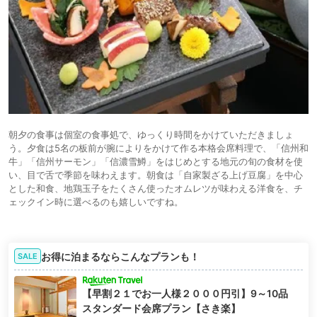
朝夕の食事は個室の食事処で、ゆっくり時間をかけていただきましょ
う。夕食は5名の板前が腕によりをかけて作る本格会席料理で、「信州和
牛」「信州サーモン」「信濃雪鱒」をはじめとする地元の旬の食材を使
い、目で舌で季節を味わえます。朝食は「自家製ざる上げ豆腐」を中心
とした和食、地鶏玉子をたくさん使ったオムレツが味わえる洋食を、チ
ェックイン時に選べるのも嬉しいですね。
お得に泊まるならこんなプランも！
SALE
【早割２１でお一人様２０００円引】9～10品
スタンダード会席プラン【さき楽】