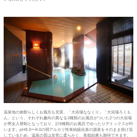
温泉地の旅館らしくお風呂も充実。「大浴場ななくり」「大浴場ろくも
ん」という、それぞれ趣向の異なる3種類のお風呂がついた2つの大浴場
が男女入替制となっており、計6種類のお風呂でゆったりデトックスが叶
います。pH8.0〜9.0の弱アルカリ性単純硫化泉の源泉をそのまま掛け流
しているため、温泉の質は非常に柔らかく、美肌効果も期待できます。