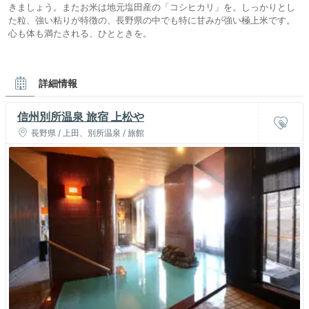
きましょう。またお米は地元塩田産の「コシヒカリ」を。しっかりとし
た粒、強い粘りが特徴の、長野県の中でも特に甘みが強い極上米です。
心も体も満たされる、ひとときを。
詳細情報
信州別所温泉 旅宿 上松や
長野県 / 上田、別所温泉 / 旅館