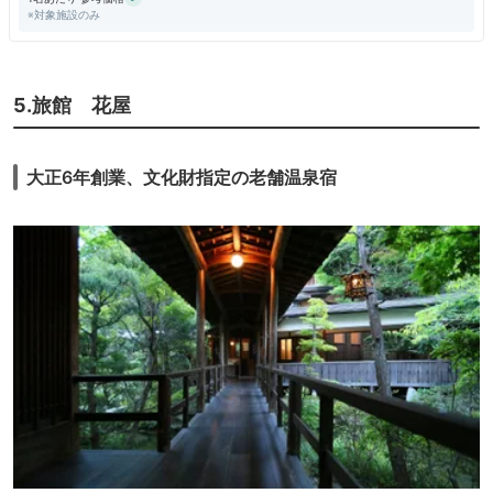
※対象施設のみ
す。
5.旅館 花屋
大正6年創業、文化財指定の老舗温泉宿