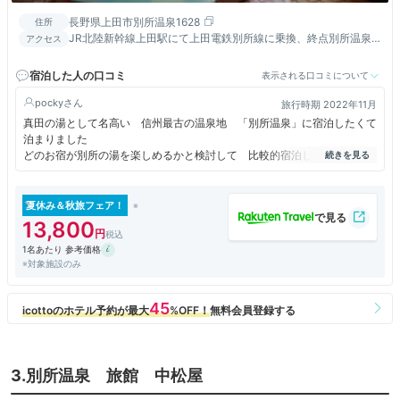
長野県上田市別所温泉1628
住所
JR北陸新幹線上田駅にて上田電鉄別所線に乗換、終点別所温泉
アクセス
駅より徒歩10分。
宿泊した人の口コミ
表示される口コミについて
pocky
旅行時期 2022年11月
真田の湯として名高い 信州最古の温泉地 「別所温泉」に宿泊したくて
泊まりました
どのお宿が別所の湯を楽しめるかと検討して 比較的宿泊しやすい 「旅
宿 上松や」さんに決定
お宿のすぐそばには駐車場がないので 到着したら荷物を降ろして 宿の
方が車を駐車場にまわされます
夏休み＆秋旅フェア！
２，３台バッティングしたので 余りにせかされて車の中に宿で必要なも
13,800
のを忘れました
1名あたり 参考価格
チェックインをして お部屋に案内されて 案内の方は部屋に連れていく
※対象施設のみ
だけの担当のようで 係の者が来るので お部屋でお待ちくださいとのこ
と
待てど暮らせど来ない バッティングしたにしても遅い 「八角形の三重
の塔」の時間が・・・と思い フロントに電話して 夕食の希望時間をい
い 出かけることに
車の中に忘れたものを取りに連れて行ってもらい 小走りで向かうが 八
角形の三重の塔の入山時間に間に合わなかった（涙）
3.別所温泉 旅館 中松屋
さて ホテルの評価だが お湯の泉質はいい 食事も工夫はされている
だが 料金に見合ったサービスだったとは言い難いかな