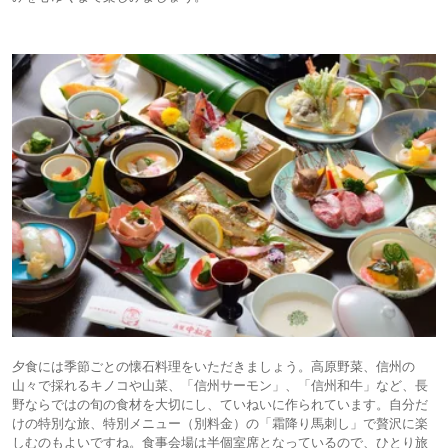
夕食には季節ごとの懐石料理をいただきましょう。高原野菜、信州の
山々で採れるキノコや山菜、「信州サーモン」、「信州和牛」など、長
野ならではの旬の食材を大切にし、ていねいに作られています。自分だ
けの特別な旅、特別メニュー（別料金）の「霜降り馬刺し」で贅沢に楽
しむのもよいですね。食事会場は半個室席となっているので、ひとり旅