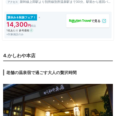
新幹線上田駅より別所線別所温泉駅まで30分。駅前から巡回バ
アクセス
ス有／上信越自動車道上田ICより50分。北向観音まで徒歩1分。
夏休み＆秋旅フェア！
14,300
1名あたり 参考価格
※対象施設のみ
4.かしわや本店
老舗の温泉宿で過ごす大人の贅沢時間