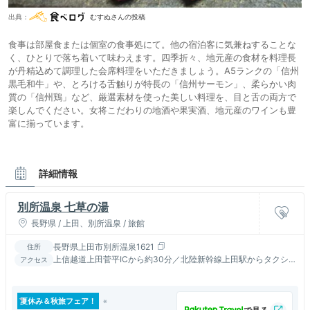
出典：
むすぬさんの投稿
食事は部屋食または個室の食事処にて。他の宿泊客に気兼ねすることな
く、ひとりで落ち着いて味わえます。四季折々、地元産の食材を料理長
が丹精込めて調理した会席料理をいただきましょう。A5ランクの「信州
黒毛和牛」や、とろける舌触りが特長の「信州サーモン」、柔らかい肉
質の「信州鶏」など、厳選素材を使った美しい料理を、目と舌の両方で
楽しんでください。女将こだわりの地酒や果実酒、地元産のワインも豊
富に揃っています。
詳細情報
別所温泉 七草の湯
長野県 / 上田、別所温泉 / 旅館
長野県上田市別所温泉1621
住所
上信越道上田菅平ICから約30分／北陸新幹線上田駅からタクシ
アクセス
ーで約20分／しなの鉄道別所温泉駅から徒歩10分
夏休み＆秋旅フェア！