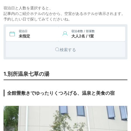
宿泊日と人数を選択すると、
記事内のご紹介ホテルのなかから、空室があるホテルが表示されます。
予約したい日で探してみてくださいね。
宿泊日
宿泊者数 / 部屋数
未指定
大人2名 / 1室
検索する
1.別所温泉七草の湯
全館畳敷きでゆったりくつろげる、温泉と美食の宿