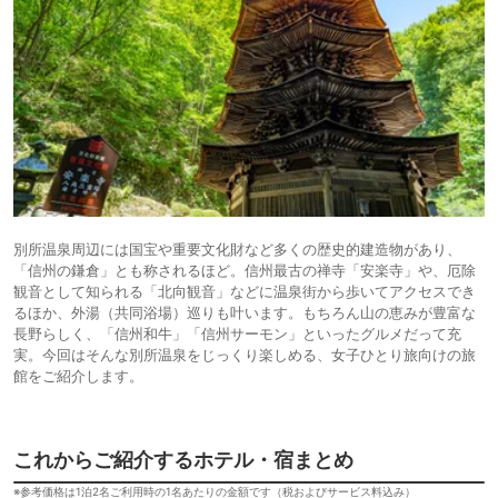
別所温泉周辺には国宝や重要文化財など多くの歴史的建造物があり、
「信州の鎌倉」とも称されるほど。信州最古の禅寺「安楽寺」や、厄除
観音として知られる「北向観音」などに温泉街から歩いてアクセスでき
るほか、外湯（共同浴場）巡りも叶います。もちろん山の恵みが豊富な
長野らしく、「信州和牛」「信州サーモン」といったグルメだって充
実。今回はそんな別所温泉をじっくり楽しめる、女子ひとり旅向けの旅
館をご紹介します。
これからご紹介するホテル・宿まとめ
※参考価格は1泊2名ご利用時の1名あたりの金額です（税およびサービス料込み）