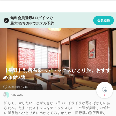
【長野】別所温泉へデトックスひとり旅。おすす
め旅館7選
2024年06月24日
tabikoto
8
忙しく、やりたいことができない日々にイライラが募るばかりのあ
なたへ。たまったストレスをデトックスしに、空気が美味しい郊外
の温泉地へひとり旅に出かけてみませんか。長野県の別所温泉な