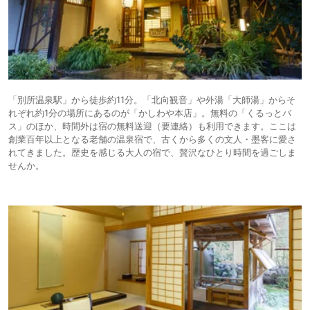
「別所温泉駅」から徒歩約11分。「北向観音」や外湯「大師湯」からそ
れぞれ約1分の場所にあるのが「かしわや本店」。無料の「くるっとバ
ス」のほか、時間外は宿の無料送迎（要連絡）も利用できます。ここは
創業百年以上となる老舗の温泉宿で、古くから多くの文人・墨客に愛さ
れてきました。歴史を感じる大人の宿で、贅沢なひとり時間を過ごしま
せんか。