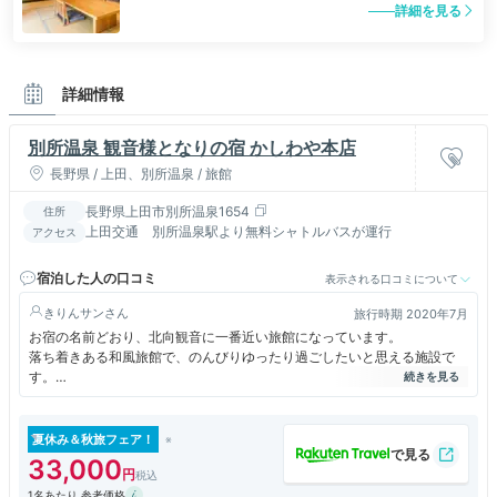
詳細を見る
詳細情報
別所温泉 観音様となりの宿 かしわや本店
長野県 / 上田、別所温泉 / 旅館
長野県上田市別所温泉1654
住所
上田交通 別所温泉駅より無料シャトルバスが運行
アクセス
宿泊した人の口コミ
表示される口コミについて
きりんサン
旅行時期 2020年7月
お宿の名前どおり、北向観音に一番近い旅館になっています。
落ち着きある和風旅館で、のんびりゆったり過ごしたいと思える施設で
す。
館内では室内履きに履き替えです。施設内の至るところは木の造りで、暖
かみがあります。
お湯はやわらかい泉室です。部屋風呂付きのお部屋も多く、また収容人員
夏休み＆秋旅フェア！
が少ないのでパブリックのお風呂もガラガラで入れます。
33,000
温泉が好きな利用者には最高です。
1名あたり 参考価格
北向観音の鐘が朝早く鳴ります。目覚まし時計が無くても早起き出来ま