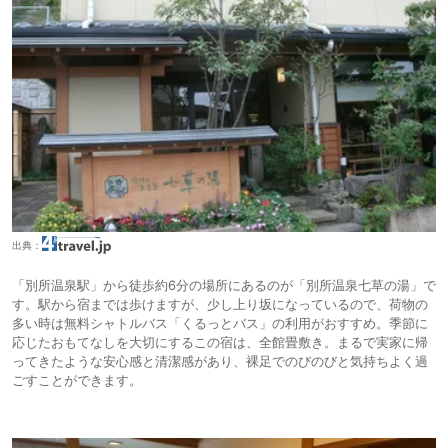
出典：
「別所温泉駅」から徒歩約6分の場所にあるのが「別所温泉七草の湯」で
す。駅から宿までは歩けますが、少し上り坂になっているので、荷物の
多い時は無料シャトルバス「くるっとバス」の利用がおすすめ。季節に
応じたおもてなしを大切にするこの宿は、全館畳敷き。まるで実家に帰
ってきたような安心感と清潔感があり、裸足でのびのびと気持ちよく過
ごすことができます。