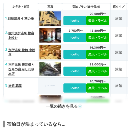
ホテル・宿名
写真
宿泊プラン(参考価格)
宿タイプ
20,900円〜
1.
旅館
別所温泉 七草の湯
icotto
楽天トラベル
13,750円〜
13,800円〜
2.
信州別所温泉 旅宿
旅館
icotto
楽天トラベル
上松や
14,300円〜
3.
別所温泉 旅館 中松
旅館
icotto
楽天トラベル
屋
4.
別所温泉 観音様と
33,000円〜
旅館
なりの宿 かしわや
icotto
楽天トラベル
本店
20,700円〜
5.
旅館
旅館 花屋
icotto
楽天トラベル
7,000円〜
6.
旅館
別所温泉 南條旅館
icotto
楽天トラベル
一覧の続きを見る
12,700円〜
7.
別所温泉 旅館つる
旅館
icotto
楽天トラベル
や（長野県）
宿泊日が決まっているなら…