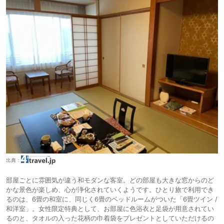
出典：
部屋ごとに雰囲気が違う和モダンな客室。どの部屋も大きな窓からのど
かな景色が楽しめ、心が浄化されていくようです。ひとり旅で利用でき
るのは、6畳の和室に、同じく6畳のベッドルームがついた「6畳ツイン /
和洋室」。女性限定特典として、お部屋に色浴衣と足袋が用意されてい
るのと、タオルの入った花柄の巾着袋をプレゼントとしていただけるの