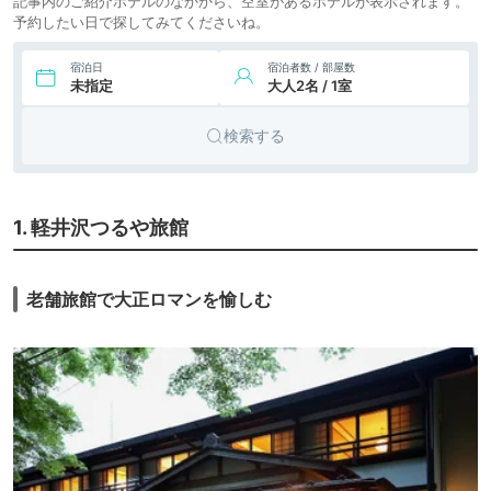
記事内のご紹介ホテルのなかから、空室があるホテルが表示されます。
予約したい日で探してみてくださいね。
宿泊日
宿泊者数 / 部屋数
未指定
大人2名 / 1室
検索する
1. 軽井沢つるや旅館
老舗旅館で大正ロマンを愉しむ