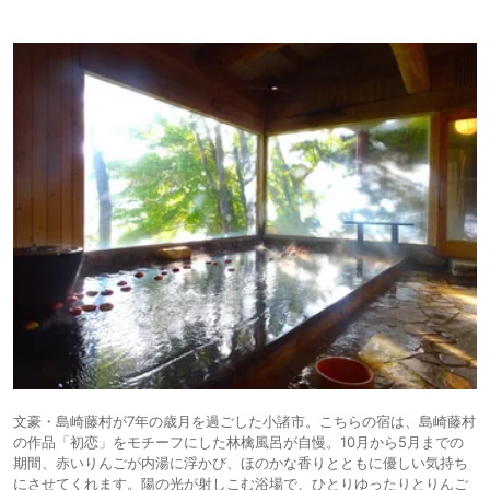
文豪・島崎藤村が7年の歳月を過ごした小諸市。こちらの宿は、島崎藤村
の作品「初恋」をモチーフにした林檎風呂が自慢。10月から5月までの
期間、赤いりんごが内湯に浮かび、ほのかな香りとともに優しい気持ち
にさせてくれます。陽の光が射しこむ浴場で、ひとりゆったりとりんご