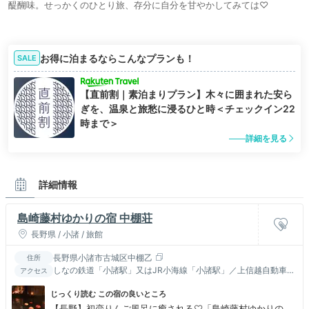
醍醐味。せっかくのひとり旅、存分に自分を甘やかしてみては♡
お得に泊まるならこんなプランも！
SALE
【直前割｜素泊まりプラン】木々に囲まれた安ら
ぎを、温泉と旅愁に浸るひと時＜チェックイン22
時まで＞
詳細を見る
詳細情報
島崎藤村ゆかりの宿 中棚荘
長野県 / 小諸 / 旅館
長野県小諸市古城区中棚乙
住所
しなの鉄道「小諸駅」又はJR小海線「小諸駅」／上信越自動車
アクセス
道 小諸ＩＣより車で10分
じっくり読む この宿の良いところ
【長野】初恋りんご風呂に癒される♡「島崎藤村ゆかりの宿