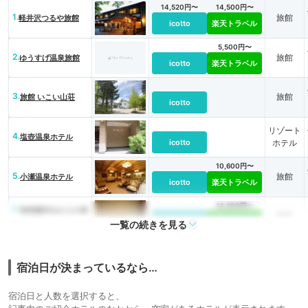
14,520円〜
14,500円〜
1.
旅館
軽井沢つるや旅館
icotto
楽天トラベル
5,500円〜
2.
旅館
ゆうすげ温泉旅館
icotto
楽天トラベル
3.
旅館
旅館 いこい山荘
icotto
リゾート
4.
塩壺温泉ホテル
icotto
ホテル
10,600円〜
5.
旅館
小瀬温泉ホテル
icotto
楽天トラベル
14,200円〜
6.
島崎藤村ゆかりの宿
旅館
中棚荘
icotto
楽天トラベル
一覧の続きを見る
宿泊日が決まっているなら…
宿泊日と人数を選択すると、