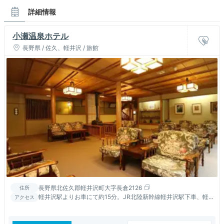
詳細情報
小瀬温泉ホテル
長野県 / 佐久、軽井沢 / 旅館
長野県北佐久郡軽井沢町大字長倉2126
住所
軽井沢駅よりお車にて約15分。JR北陸新幹線軽井沢駅下車、軽
アクセス
井沢駅北口バス停2番線からバス停小瀬温泉下車 徒歩1分