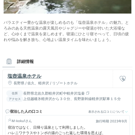
バラエティー豊かな温泉が楽しめるのも「塩壺温泉ホテル」の魅力。と
ろみのある天然温泉の露天風呂やジャグジーや寝湯が付いた大浴場な
ど、心ゆくまで温泉を楽しめます。寝湯にひとり寝そべって、日頃の疲
れや悩みを解き放ち、心地よい温泉タイムを味わいましょう。
詳細情報
塩壺温泉ホテル
長野県 / 佐久、軽井沢 / リゾートホテル
長野県北佐久郡軽井沢町中軽井沢塩壷
住所
上信越碓氷軽井沢から３０分、長野新幹線軽井沢駅車１５分
アクセス
宿泊した人の口コミ
表示される口コミについて
M-koku1
旅行時期 2023年9月
宿泊ではなく、日帰り温泉として利用しました。
ハレニワテラスやトンボの湯のごった返した環境を思えば、