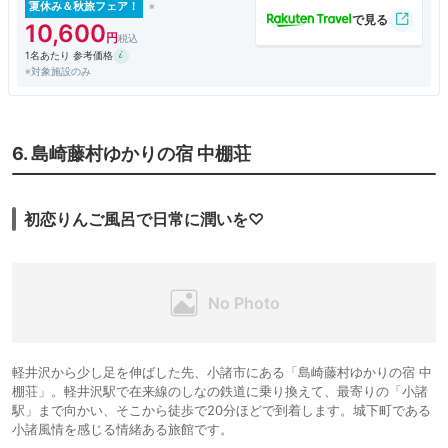
夏休み＆秋旅フェア！
10,600
1名あたり 参考価格
※対象施設のみ
6. 島崎藤村ゆかりの宿 中棚荘
初恋りんご風呂で日常に潤いを♡
軽井沢から少し足を伸ばした先、小諸市にある「島崎藤村ゆかりの宿 中
棚荘」。軽井沢駅で在来線のしなの鉄道に乗り換えて、最寄りの「小諸
駅」まで向かい、そこから徒歩で20分ほどで到着します。城下町である
小諸風情を感じる情緒ある旅館です。