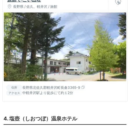
長野県 / 佐久、軽井沢 / 旅館
長野県北佐久郡軽井沢町長倉3365-9
住所
中軽井沢駅より徒歩にて約１2分
アクセス
4. 塩壺（しおつぼ）温泉ホテル