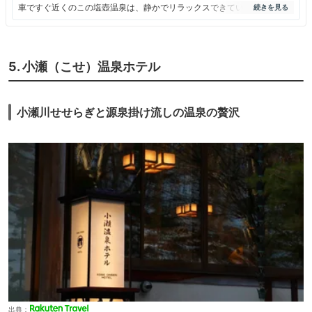
車ですぐ近くのこの塩壺温泉は、静かでリラックスできていいです。
私たちがいた時には、もう一人後から入ってみえましたが、
それでも３人で、大浴場は広すぎる感じで、楽しめました。
軽井沢に来るたびに立ち寄りますが、お客様が少ないからか、
リノベーションは行われていません。ちょっと残念です。
5. 小瀬（こせ）温泉ホテル
特に温泉の「女湯」と「男湯」ののれんは、やぶけたまま。
代えられないなら、せめて刺繍糸でかがったらいいのにと思いました。
日帰り温泉好きの方々には、お勧めします。
小瀬川せせらぎと源泉掛け流しの温泉の贅沢
出典：