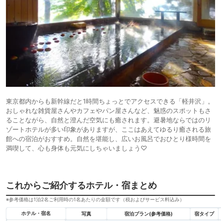
東京都内からも新幹線だと1時間ちょっとでアクセスできる「軽井沢」。
おしゃれな雑貨屋さんやカフェやパン屋さんなど、魅惑のスポットもさ
ることながら、自然と澄んだ空気にも癒されます。避暑地ならではのリ
ゾートホテルが多い印象がありますが、ここはあえてゆるり癒される旅
館への宿泊がおすすめ。自然を堪能し、広いお風呂でおひとり様時間を
満喫して、心も身体も元気にしちゃいましょう♡
これからご紹介するホテル・宿まとめ
※参考価格は1泊2名ご利用時の1名あたりの金額です（税およびサービス料込み）
ホテル・宿名
写真
宿泊プラン(参考価格)
宿タイプ