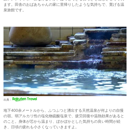
ます。田舎のおばあちゃんの家に里帰りしたような気持ちで、寛げる温
泉旅館です。
出典：
地下400余メートルから、ふつふつと湧出する天然温泉が何よりの自慢
の宿。弱アルカリ性の塩化物硫酸塩泉で、疲労回復や温熱効果があると
のこと。身体が芯から温まり、ぽかぽかとした気持ちの良い時間が続
き、日頃の疲れも小さくなっていきますよ。