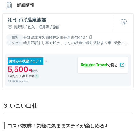
詳細情報
ゆうすげ温泉旅館
長野県 / 佐久、軽井沢 / 旅館
長野県北佐久郡軽井沢町長倉古宿4404
住所
軽井沢駅より車で10分、しなの鉄道中軽井沢駅より車で5分／碓
アクセス
氷軽井沢ＩＣより車で15分
夏休み＆秋旅フェア！
5,500
1名あたり 参考価格
※対象施設のみ
3. いこい山荘
コスパ抜群！気軽に気ままステイが楽しめる♪