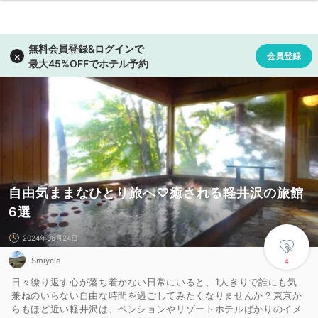
自由気ままなひとり旅へ♡癒される軽井沢の旅館
6選
2024年06月24日
Smiycle
4
日々繰り返す心が落ち着かない日常にいると、1人きりで誰にも気
兼ねのいらない自由な時間を過ごしてみたくなりませんか？東京か
らもほど近い軽井沢は、ペンションやリゾートホテルばかりのイメ