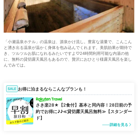
「小瀬温泉ホテル」の温泉は、源泉かけ流し。豊富な湯量で、こんこん
と湧き出る温泉が温かく身体を包み込んでくれます。美肌効果が期待で
き、ツルツルお肌になれるみたいですよ♡24時間利用可能な内湯の他
に、無料の貸切露天風呂もあるので、贅沢におひとり様露天風呂を楽し
んでみては。
お得に泊まるならこんなプランも！
SALE
さき楽28★【2食付】基本と同内容！28日前の予
約でお得に♪♪≪貸切露天風呂無料≫【スタンダー
ド】
詳細を見る