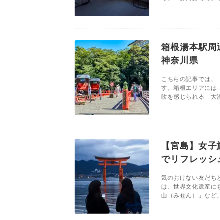
箱根湯本駅周
神奈川県
こちらの記事では、
す。箱根エリアには
吹を感じられる「大涌
【宮島】女子
でリフレッシ
気のおけない友だち
は、世界文化遺産に
山（みせん）」など、