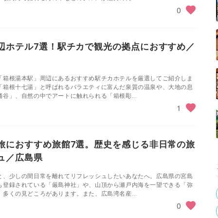
0
辺ホテル7選！駅チカで観光の拠点におすすめ／
「箱根湯本駅」周辺にあるおすすめ駅チカホテルを厳選してご紹介しま
「箱根十七湯」と呼ばれるバラエティに富んだ泉質の温泉や、大地の息
谷」、自然の中でアートに触れられる「箱根彫...
1
旅におすすめ旅館7選。歴史を感じる非日常の旅
ュ／広島県
と、少しの間日常を離れてリフレッシュしたいあなたへ。広島県の宮島
も登録されている「厳島神社」や、山頂から瀬戸内海を一望できる「弥
多くの見どころがあります。また、広島湾名産...
0