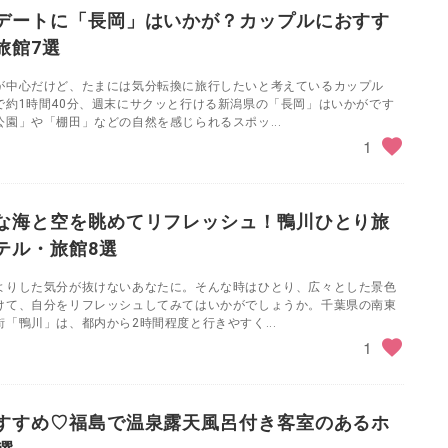
デートに「長岡」はいかが？カップルにおすす
旅館7選
が中心だけど、たまには気分転換に旅行したいと考えているカップル
で約1時間40分、週末にサクッと行ける新潟県の「長岡」はいかがです
園」や「棚田」などの自然を感じられるスポッ...
1
な海と空を眺めてリフレッシュ！鴨川ひとり旅
テル・旅館8選
よりした気分が抜けないあなたに。そんな時はひとり、広々とした景色
けて、自分をリフレッシュしてみてはいかがでしょうか。千葉県の南東
「鴨川」は、都内から2時間程度と行きやすく...
1
すすめ♡福島で温泉露天風呂付き客室のあるホ