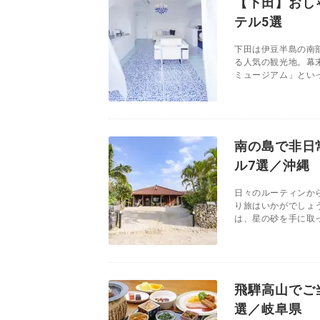
【下田】おし
テル5選
下田は伊豆半島の南
る人気の観光地。幕
ミュージアム」といっ
南の島で非日
ル7選／沖縄
日々のルーティンか
り旅はいかがでしょ
は、星の砂を手に取っ
飛騨高山でご
選／岐阜県