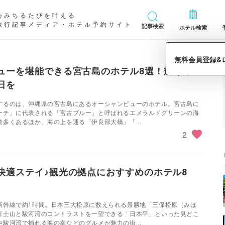
心みちるたびを叶える
旅行記事メディア・ホテル予約サイト
記事検索
ホテル検索
ューを堪能できる宮古島のホテル8選！輝く海に
日を
するのは、沖縄県の宮古島にあるオーシャンビューのホテル。宮古島に
ーチ」に代表される「宮古ブルー」と呼ばれるエメラルドグリーンの海
多くあるほか、海の上を通る「伊良部大橋」「...
2
快適ステイ♪観光の拠点におすすめのホテル8
新幹線で約1時間。日本三大松原に数えられる景勝地「三保松原（みほ
富士山と駿河湾のコントラストを一望できる「日本平」といった見どこ
駿河湾で捕れる海の幸などのグルメが魅力の街...