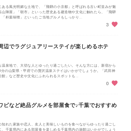
にある風光明媚な土地で、「飛騨の小京都」と呼ばれる古い町並みが魅
高山陣屋」「朝市」といった歴史ある建造物や文化に触れたら、「飛騨
「朴葉味噌」といったご当地グルメもしっかり...
3
周辺でラグジュアリーステイが楽しめるホテ
る温泉地で、大切な人とゆったり過ごしたい。そんな方には、新宿から
30分の山梨県・甲府での贅沢温泉ステイはいかがでしょうか。「武田神
館」など歴史や文化にふれられるスポットも...
0
ワビなど絶品グルメを部屋食で♪千葉でおすすめ
の知れた家族や恋人、友人と美味しいものを食べながらゆったり過ごし
に、千葉県内にある部屋食を楽しめる千葉県内の旅館はいかがでしょう