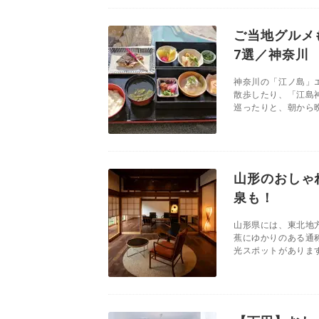
ご当地グルメ
7選／神奈川
神奈川の「江ノ島」
散歩したり、「江島
巡ったりと、朝から晩
山形のおしゃ
泉も！
山形県には、東北地
蕉にゆかりのある通
光スポットがあります