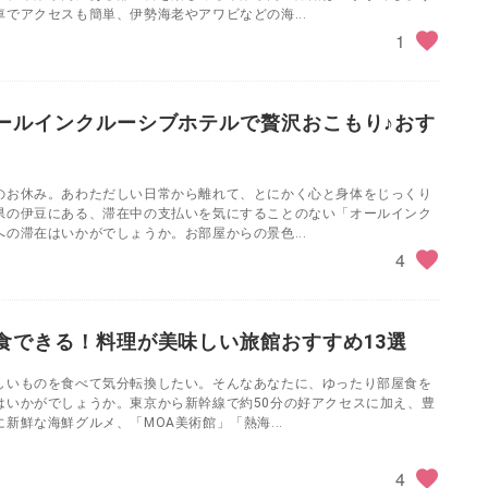
でアクセスも簡単、伊勢海老やアワビなどの海...
1
ールインクルーシブホテルで贅沢おこもり♪おす
のお休み。あわただしい日常から離れて、とにかく心と身体をじっくり
県の伊豆にある、滞在中の支払いを気にすることのない「オールインク
の滞在はいかがでしょうか。お部屋からの景色...
4
食できる！料理が美味しい旅館おすすめ13選
しいものを食べて気分転換したい。そんなあなたに、ゆったり部屋食を
はいかがでしょうか。東京から新幹線で約50分の好アクセスに加え、豊
新鮮な海鮮グルメ、「MOA美術館」「熱海...
4