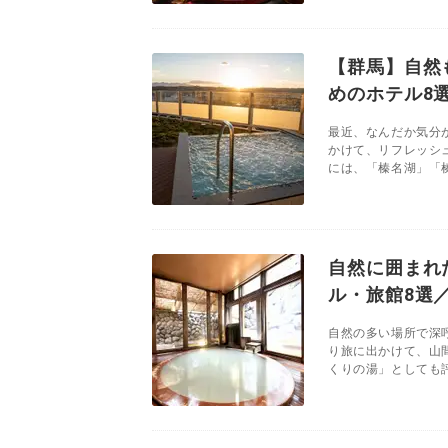
【群馬】自然
めのホテル8
最近、なんだか気分
かけて、リフレッシ
には、「榛名湖」「榛
自然に囲まれ
ル・旅館8選
自然の多い場所で深
り旅に出かけて、山
くりの湯」としても評