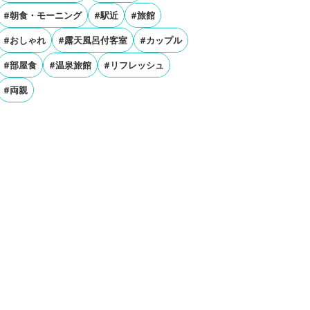
#朝食・モーニング
#駅近
#旅館
#おしゃれ
#露天風呂付客室
#カップル
#部屋食
#温泉旅館
#リフレッシュ
#両親