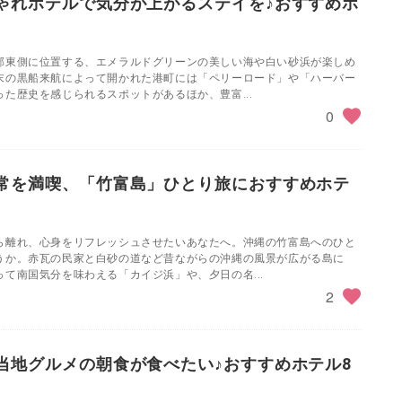
ゃれホテルで気分が上がるステイを♪おすすめホ
部東側に位置する、エメラルドグリーンの美しい海や白い砂浜が楽しめ
末の黒船来航によって開かれた港町には「ペリーロード」や「ハーバー
た歴史を感じられるスポットがあるほか、豊富...
0
常を満喫、「竹富島」ひとり旅におすすめホテ
ら離れ、心身をリフレッシュさせたいあなたへ。沖縄の竹富島へのひと
うか。赤瓦の民家と白砂の道など昔ながらの沖縄の風景が広がる島に
て南国気分を味わえる「カイジ浜」や、夕日の名...
2
当地グルメの朝食が食べたい♪おすすめホテル8