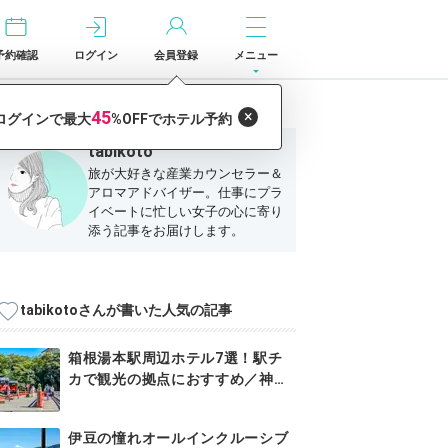
予約確認
ログイン
会員登録
メニュー
tabikoto
旅が大好きな産業カウンセラー＆
アロマアドバイザー。仕事にプラ
イベートに忙しい女子の心に寄り
添う記事をお届けします。
tabikotoさんが書いた人気の記事
箱根湯本駅周辺ホテル7選！駅チ
カで観光の拠点におすすめ／神奈
川県
伊豆の憧れオールインクルーシブ