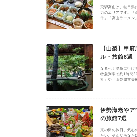
飛騨高山は、岐阜県
力のエリアです。「
牛」「高山ラーメン」
【山梨】甲府
ル・旅館8選
なるべく簡単に行け
特急列車で約1時間
社」や「山梨県立美術
伊勢海老やア
の旅館7選
束の間の休日、気心
たい。そんなあなた