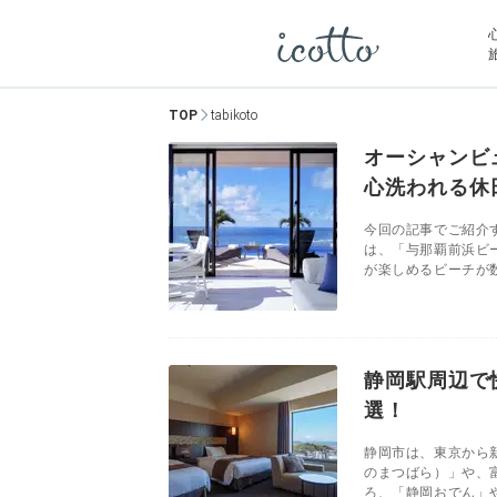
TOP
tabikoto
オーシャンビ
心洗われる休
今回の記事でご紹介
は、「与那覇前浜ビ
が楽しめるビーチが数
静岡駅周辺で
選！
静岡市は、東京から
のまつばら）」や、
ろ、「静岡おでん」や