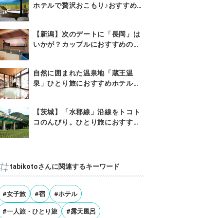
ホテルで贅沢おこもり♪おすすめ
宿5選
【新潟】次のデートに「長岡」は
いかが？カップルにおすすめのホ
テル...
自然に囲まれた温泉地「蔵王温
泉」ひとり旅におすすめホテル・
旅館8...
【茨城】「水郡線」沿線をトコト
コのんびり。ひとり旅におすすめ
お宿6選
tabikotoさんに関連するキーワード
#女子旅
#宿
#ホテル
#一人旅・ひとり旅
#露天風呂