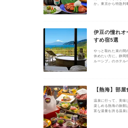
か。東京から特急列車
伊豆の憧れオ
すめ宿5選
やっと取れた束の間
休めたい方に。静岡
ルーシブ」のホテルへ
【熱海】部屋
温泉に行って、美味
楽しめる熱海の旅館
富な湯量を誇る温泉に