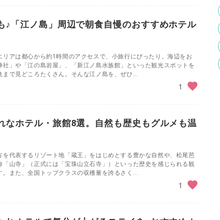
も♪「江ノ島」周辺で朝食自慢のおすすめホテル
エリアは都心から約1時間のアクセスで、小旅行にぴったり。海辺をお
神社」や「江の島岩屋」、「新江ノ島水族館」といった観光スポットを
まで見どころたくさん。そんな江ノ島を、ぜひ...
1
れなホテル・旅館8選。自然も歴史もグルメも温
方を代表するリゾート地「蔵王」をはじめとする豊かな自然や、松尾芭
称「山寺」（正式には「宝珠山立石寺」）といった歴史を感じられる観
。また、全国トップクラスの収穫量を誇るさく...
1