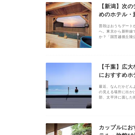
【新潟】次の
めのホテル・
普段はおうちデート
へ。東京から新幹線
か？「国営越後丘陵公
【千葉】広大
におすすめホ
最近、なんだかどん
の見える場所に出か
部、太平洋に面した街
カップルにお