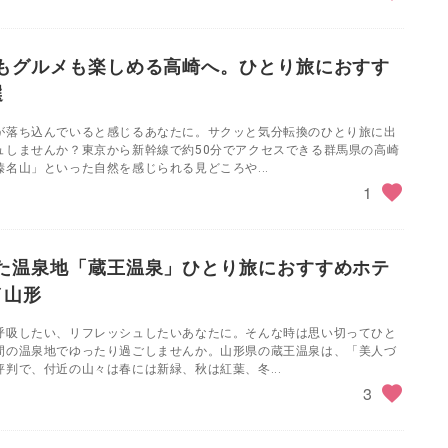
もグルメも楽しめる高崎へ。ひとり旅におすす
選
が落ち込んでいると感じるあなたに。サクッと気分転換のひとり旅に出
ュしませんか？東京から新幹線で約50分でアクセスできる群馬県の高崎
名山」といった自然を感じられる見どころや...
1
た温泉地「蔵王温泉」ひとり旅におすすめホテ
／山形
呼吸したい、リフレッシュしたいあなたに。そんな時は思い切ってひと
間の温泉地でゆったり過ごしませんか。山形県の蔵王温泉は、「美人づ
判で、付近の山々は春には新緑、秋は紅葉、冬...
3