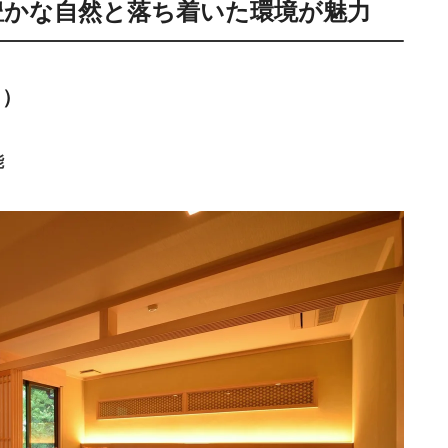
19,400円〜
豊かな自然と落ち着いた環境が魅力
旅館
丹後半島
otto
楽天トラベル
655円〜
40,600円〜
旅館
丹後半島、京丹後
otto
楽天トラベル
う）
能