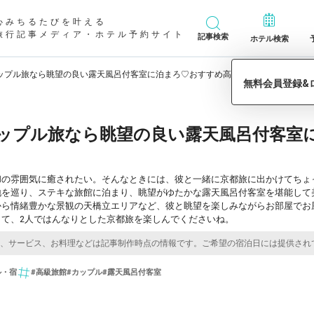
心みちるたびを叶える
旅行記事メディア・ホテル予約サイト
記事検索
ホテル検索
ップル旅なら眺望の良い露天風呂付客室に泊まろ♡おすすめ高級旅館12選
ップル旅なら眺望の良い露天風呂付客室
和の雰囲気に癒されたい。そんなときには、彼と一緒に京都旅に出かけてちょ
地を巡り、ステキな旅館に泊まり、眺望がゆたかな露天風呂付客室を堪能して
から情緒豊かな景観の天橋立エリアなど、彼と眺望を楽しみながらお部屋でお
して、2人ではんなりとした京都旅を楽しんでくださいね。
ル・宿
#高級旅館
#カップル
#露天風呂付客室