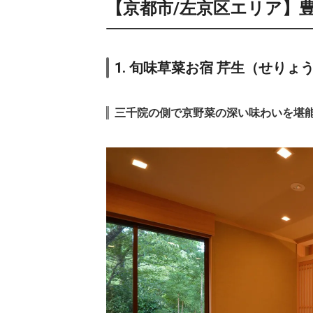
【京都市/左京区エリア】
11.
夕日ヶ浦温泉 佳
松苑 別邸ふうか
ic
43,
12.
間人温泉 炭平
ic
1. 旬味草菜お宿 芹生（せりょ
三千院の側で京野菜の深い味わいを堪