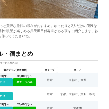
っと贅沢な旅館の滞在がおすすめ。ゆったりと2人だけの優雅な
別の眺望が楽しめる露天風呂付客室がある宿をご紹介します。彼
を作ってくださいね。
ル・宿まとめ
びサービス料込み）
宿泊プラン(参考価格)
宿タイプ
エリア
583円〜
35,800円〜
旅館
京都市、大原
otto
楽天トラベル
旅館
京都、京都市、貴船、鞍馬
otto
159円〜
26,400円〜
旅館
京都市