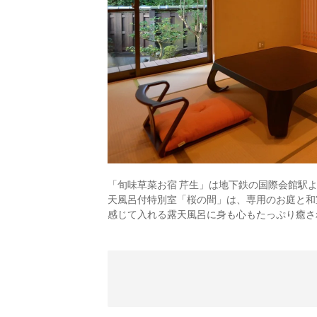
「旬味草菜お宿 芹生」は地下鉄の国際会館駅
天風呂付特別室「桜の間」は、専用のお庭と和
感じて入れる露天風呂に身も心もたっぷり癒さ