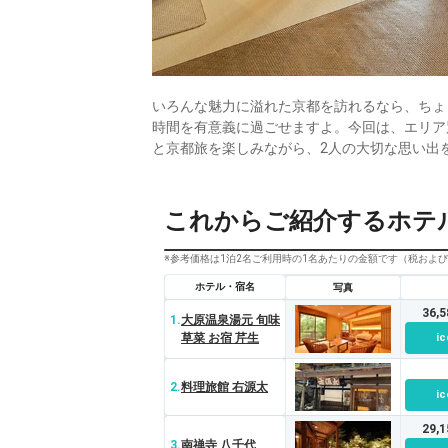
いろんな魅力に溢れた京都を訪れるなら、ちょ
時間を有意義に過ごせますよ。今回は、エリア
と京都旅を楽しみながら、2人の大切な思い出
これからご紹介するホテ
※参考価格は1泊2名ご利用時の1名あたりの金額です（税およ
ホテル・宿名
写真
36,
1.
大原温泉湯元 旬味
草菜 お宿 芹生
ic
2.
料理旅館 右源太
ic
29,
3.
南禅寺 八千代