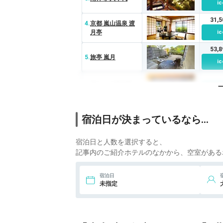
ic
31,
4.
京都 嵐山温泉 渡
月亭
ic
53,
5.
旅亭 嵐月
ic
6.
花やしき浮舟園
ic
88,
7.
玄妙庵
宿泊日が決まっているなら…
ic
8.
マリントピアリゾ
宿泊日と人数を選択すると、
ic
ート 天橋立離宮
記事内のご紹介ホテルのなかから、空室がある
星音
9.
客室露天風呂の宿
宿泊日
奥伊根温泉 油屋別
ic
未指定
館 和亭
10.
あまやどりの宿
雨情草庵
ic