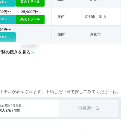
otto
楽天トラベル
509円〜
25,900円〜
旅館
京都市、嵐山
otto
楽天トラベル
894円〜
旅館
京都市
otto
18,500円〜
一覧の続きを見る
旅館
宇治
otto
楽天トラベル
825円〜
旅館
宮津
otto
楽天トラベル
旅館
天橋立、宮津
otto
ホテルが表示されます。予約したい日で探してみてくださいね。
40,200円〜
旅館
丹後半島
宿泊者数 / 部屋数
otto
楽天トラベル
検索する
大人2名 / 1室
38,100円〜
旅館
丹後半島
otto
楽天トラベル