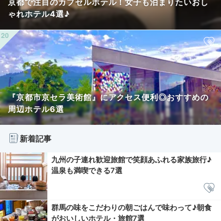
京都で注目のカプセルホテル！女子も泊まりたいおし
ゃれホテル4選♪
『京都市京セラ美術館』にアクセス便利◎おすすめの
周辺ホテル6選
新着記事
九州の子連れ歓迎旅館で笑顔あふれる家族旅行♪
温泉も満喫できる7選
群馬の味をこだわりの朝ごはんで味わって♪朝食
がおいしいホテル・旅館7選