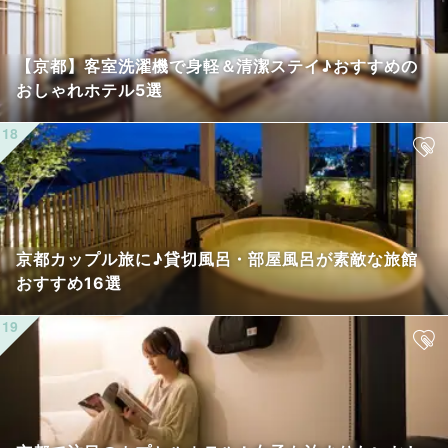
【京都】客室洗濯機で身軽＆清潔ステイ♪おすすめの
おしゃれホテル5選
京都カップル旅に♪貸切風呂・部屋風呂が素敵な旅館
おすすめ16選