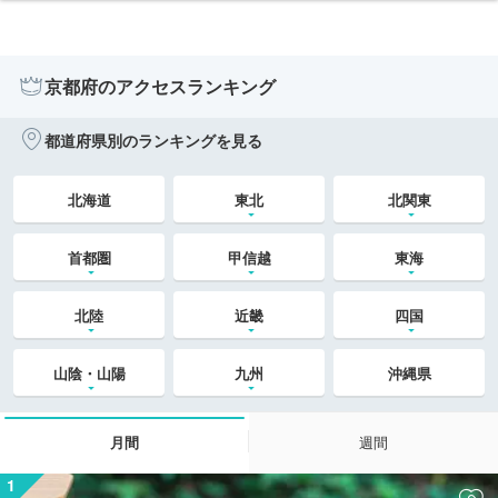
京都府のアクセスランキング
都道府県別のランキングを見る
北海道
東北
北関東
首都圏
甲信越
東海
北陸
近畿
四国
山陰・山陽
九州
沖縄県
月間
週間