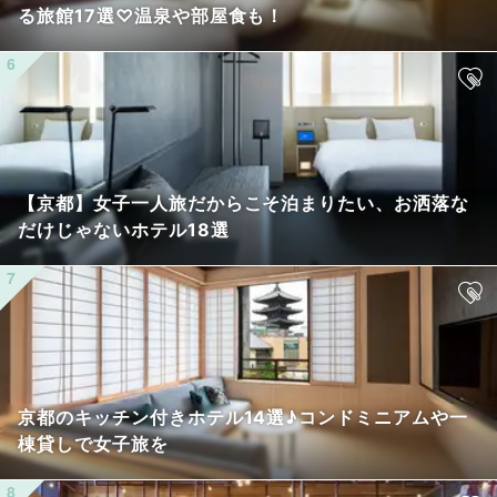
る旅館17選♡温泉や部屋食も！
【京都】女子一人旅だからこそ泊まりたい、お洒落な
だけじゃないホテル18選
京都のキッチン付きホテル14選♪コンドミニアムや一
棟貸しで女子旅を