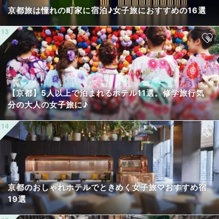
京都旅は憧れの町家に宿泊♪女子旅におすすめの16選
【京都】5人以上で泊まれるホテル11選。修学旅行気
分の大人の女子旅に♪
京都のおしゃれホテルでときめく女子旅♡おすすめ宿
19選