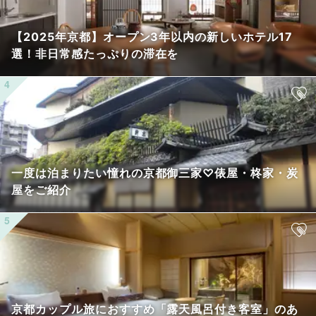
【2025年京都】オープン3年以内の新しいホテル17
選！非日常感たっぷりの滞在を
一度は泊まりたい憧れの京都御三家♡俵屋・柊家・炭
屋をご紹介
京都カップル旅におすすめ「露天風呂付き客室」のあ