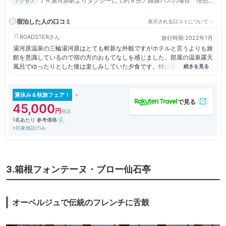
ＪＲ湯河原駅よりタクシーにて約８分／路線バスの場合「理想
アクセス
郷」下車／お車の場合は道案内を致しますのでお気軽にお電話下
さい
宿泊した人の口コミ
表示される口コミについて
ROADSTER
旅行時期 2022年1月
湯河原温泉の三輪湯河原はとても斬新な外観ですがホテルと言うよりも旅
館を意識しているので宿の方のおもてなしを感じました。部屋の温泉露天
風呂でゆったりとした後は楽しみしていた夕食です。特に楽しみしていた
のはトリュフご飯でした。これはシェフがテーブルまで来てくれて眼の前
でトリュフをスライスしてくれました。こんな経験はなかなかないので楽
しめました。
夏休み＆秋旅フェア！
45,000
1名あたり 参考価格
※対象施設のみ
3.箱根フォンテーヌ・ブロー仙石亭
オーベルジュで伝統のフレンチに舌鼓