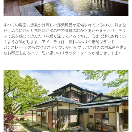
すべての客室に源泉かけ流しの露天風呂が完備されているので、好きな
だけ温泉に浸かり放題◎お湯の中で身体の芯からあたたまったり、テラ
スで風を感じて涼んだりを繰り返しているうちに、心まで浄化されてい
くような気がします。アメニティは、憧れのパリの老舗ブランド「sisle
y(シスレー)」のもの♡ミストサウナやバイブラバス付きの内風呂を備え
たお部屋もあるので、思い思いのリラックスタイムが過ごせますよ♩