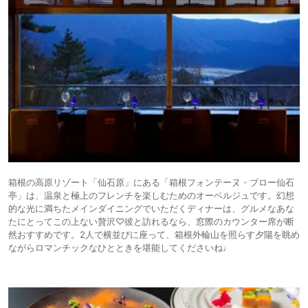
箱根の高原リゾート「仙石原」にある「箱根フォンテーヌ・ブロー仙石
亭」は、温泉と極上のフレンチを楽しむためのオーベルジュです。幻想
的な光に満ちたメインダイニングでいただくディナーは、グルメなあな
たにとってこの上ない贅沢♡彼と訪れるなら、窓際のカウンター席が断
然おすすめです。2人で横並びに座って、箱根外輪山を照らす夕陽を眺め
ながらロマンチックなひとときを堪能してくださいね♩