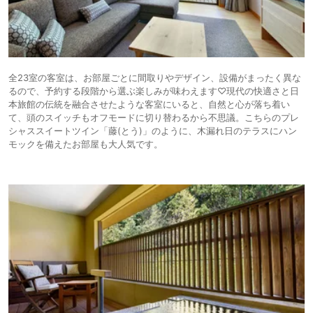
全23室の客室は、お部屋ごとに間取りやデザイン、設備がまったく異な
るので、予約する段階から選ぶ楽しみが味わえます♡現代の快適さと日
本旅館の伝統を融合させたような客室にいると、自然と心が落ち着い
て、頭のスイッチもオフモードに切り替わるから不思議。こちらのプレ
シャススイートツイン「藤(とう)」のように、木漏れ日のテラスにハン
モックを備えたお部屋も大人気です。