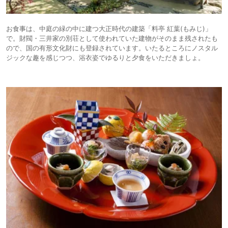
お食事は、中庭の緑の中に建つ大正時代の建築「料亭 紅葉(もみじ)」
で。財閥・三井家の別荘として使われていた建物がそのまま残されたも
ので、国の有形文化財にも登録されています。いたるところにノスタル
ジックな趣を感じつつ、浴衣姿でゆるりと夕食をいただきましょ。