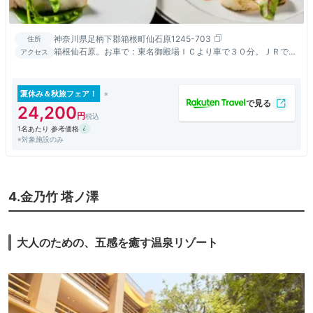
神奈川県足柄下郡箱根町仙石原1245-703
住所
箱根仙石原。お車で：東名御殿場ＩＣより車で３０分。ＪＲで：
アクセス
小田原駅下車湖尻桃源台行バス「箱根カントリー入口」下車
夏休み＆秋旅フェア！
24,200
1名あたり 参考価格
※対象施設のみ
4.金乃竹 塔ノ澤
大人のための、五感を癒す温泉リゾート