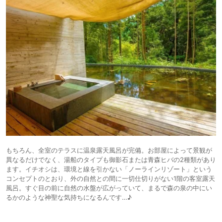
もちろん、全室のテラスに温泉露天風呂が完備。お部屋によって景観が
異なるだけでなく、湯船のタイプも御影石または青森ヒバの2種類があり
ます。イチオシは、環境と線を引かない「ノーラインリゾート」という
コンセプトのとおり、外の自然との間に一切仕切りがない1階の客室露天
風呂。すぐ目の前に自然の水盤が広がっていて、まるで森の泉の中にい
るかのような神聖な気持ちになるんです…♪