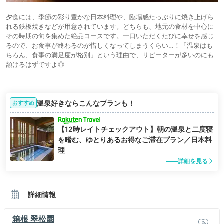
夕食には、季節の彩り豊かな日本料理や、臨場感たっぷりに焼き上げら
れる鉄板焼きなどが用意されています。どちらも、地元の食材を中心に
その時期の旬を集めた絶品コースです。一口いただくたびに幸せを感じ
るので、お食事が終わるのが惜しくなってしまうくらい…！「温泉はも
ちろん、食事の満足度が格別」という理由で、リピーターが多いのにも
頷けるはずですよ◎
温泉好きならこんなプランも！
おすすめ
【12時レイトチェックアウト】朝の温泉と二度寝
を嗜む、ゆとりあるお得なご滞在プラン／日本料
理
詳細を見る
詳細情報
箱根 翠松園