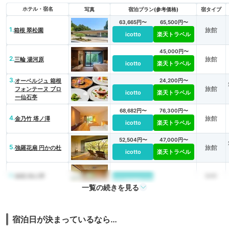
ホテル・宿名
写真
宿泊プラン(参考価格)
宿タイプ
63,665円〜
65,500円〜
1.
旅館
箱根 翠松園
icotto
楽天トラベル
45,000円〜
2.
旅館
三輪 湯河原
icotto
楽天トラベル
3.
オーベルジュ 箱根
24,200円〜
旅館
フォンテーヌ ブロ
icotto
楽天トラベル
ー仙石亭
68,682円〜
76,300円〜
4.
旅館
金乃竹 塔ノ澤
icotto
楽天トラベル
52,504円〜
47,000円〜
5.
旅館
強羅花扇 円かの杜
icotto
楽天トラベル
6.
旅館
箱根 時の雫
icotto
一覧の続きを見る
63,723円〜
55,000円〜
7.
旅館
箱根強羅 白檀
icotto
楽天トラベル
宿泊日が決まっているなら…