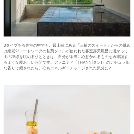
3タイプある客室の中でも、最上階にある「三輪のスイート」からの眺め
は絶景♡アートワークの釉薬タイルが使われた客室露天風呂に浸かって
山の稜線を眺めるひとときは、自分が本当に心惹かれるものを再確認す
るような愛おしい時間です。アメニティ「THANN(タン)」のナチュラル
な香りで癒されたら、心もエネルギーチャージされた気分に♪