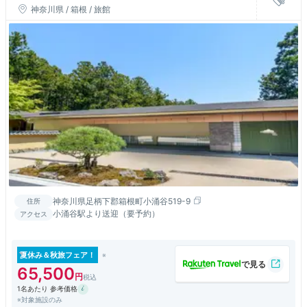
神奈川県 / 箱根 / 旅館
神奈川県足柄下郡箱根町小涌谷519-9
住所
小涌谷駅より送迎（要予約）
アクセス
夏休み＆秋旅フェア！
65,500
1名あたり 参考価格
※対象施設のみ