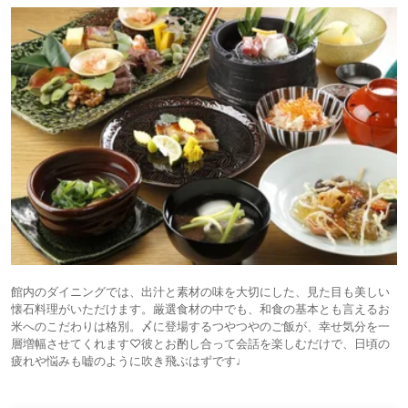
館内のダイニングでは、出汁と素材の味を大切にした、見た目も美しい
懐石料理がいただけます。厳選食材の中でも、和食の基本とも言えるお
米へのこだわりは格別。〆に登場するつやつやのご飯が、幸せ気分を一
層増幅させてくれます♡彼とお酌し合って会話を楽しむだけで、日頃の
疲れや悩みも嘘のように吹き飛ぶはずです♩