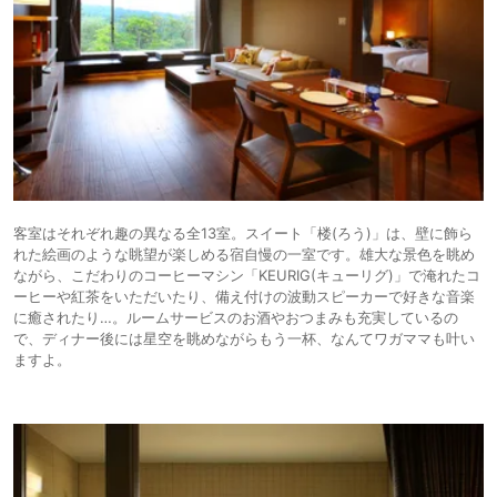
客室はそれぞれ趣の異なる全13室。スイート「楼(ろう)」は、壁に飾ら
れた絵画のような眺望が楽しめる宿自慢の一室です。雄大な景色を眺め
ながら、こだわりのコーヒーマシン「KEURIG(キューリグ)」で淹れたコ
ーヒーや紅茶をいただいたり、備え付けの波動スピーカーで好きな音楽
に癒されたり…。ルームサービスのお酒やおつまみも充実しているの
で、ディナー後には星空を眺めながらもう一杯、なんてワガママも叶い
ますよ。