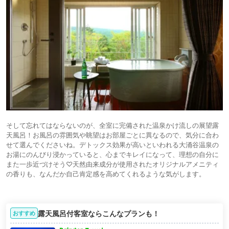
そして忘れてはならないのが、全室に完備された温泉かけ流しの展望露
天風呂！お風呂の雰囲気や眺望はお部屋ごとに異なるので、気分に合わ
せて選んでくださいね。デトックス効果が高いといわれる大涌谷温泉の
お湯にのんびり浸かっていると、心までキレイになって、理想の自分に
また一歩近づけそう♡天然由来成分が使用されたオリジナルアメニティ
の香りも、なんだか自己肯定感を高めてくれるような気がします。
露天風呂付客室ならこんなプランも！
おすすめ