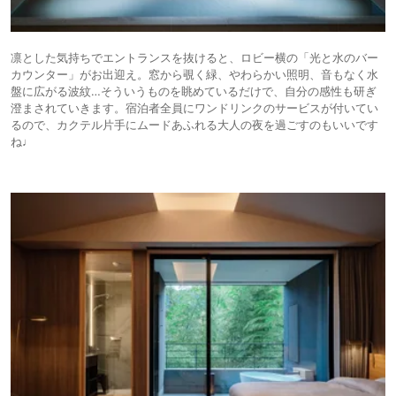
凛とした気持ちでエントランスを抜けると、ロビー横の「光と水のバー
カウンター」がお出迎え。窓から覗く緑、やわらかい照明、音もなく水
盤に広がる波紋…そういうものを眺めているだけで、自分の感性も研ぎ
澄まされていきます。宿泊者全員にワンドリンクのサービスが付いてい
るので、カクテル片手にムードあふれる大人の夜を過ごすのもいいです
ね♩