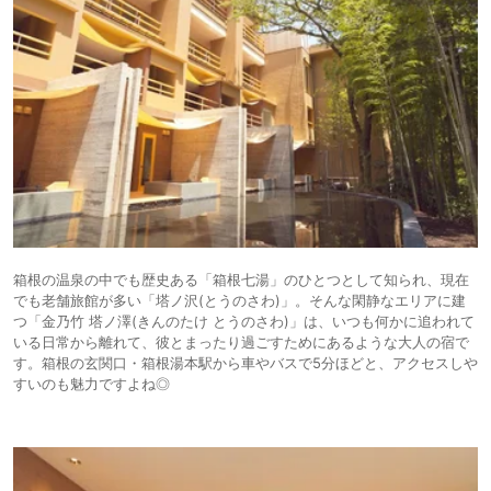
箱根の温泉の中でも歴史ある「箱根七湯」のひとつとして知られ、現在
でも老舗旅館が多い「塔ノ沢(とうのさわ)」。そんな閑静なエリアに建
つ「金乃竹 塔ノ澤(きんのたけ とうのさわ)」は、いつも何かに追われて
いる日常から離れて、彼とまったり過ごすためにあるような大人の宿で
す。箱根の玄関口・箱根湯本駅から車やバスで5分ほどと、アクセスしや
すいのも魅力ですよね◎