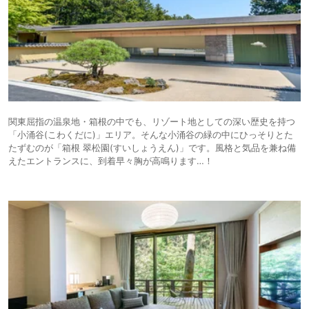
関東屈指の温泉地・箱根の中でも、リゾート地としての深い歴史を持つ
「小涌谷(こわくだに)」エリア。そんな小涌谷の緑の中にひっそりとた
たずむのが「箱根 翠松園(すいしょうえん)」です。風格と気品を兼ね備
えたエントランスに、到着早々胸が高鳴ります…！