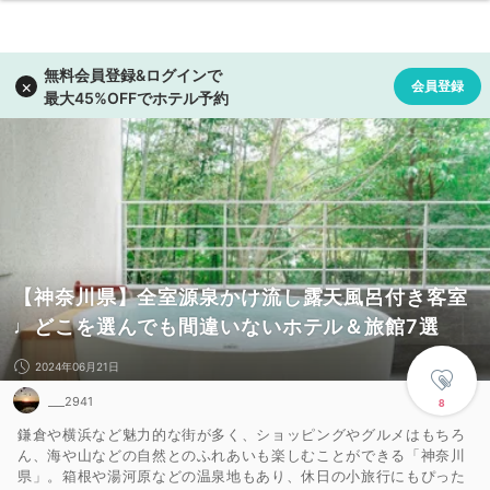
【神奈川県】全室源泉かけ流し露天風呂付き客室
♩どこを選んでも間違いないホテル＆旅館7選
2024年06月21日
___2941
8
鎌倉や横浜など魅力的な街が多く、ショッピングやグルメはもちろ
ん、海や山などの自然とのふれあいも楽しむことができる「神奈川
県」。箱根や湯河原などの温泉地もあり、休日の小旅行にもぴった