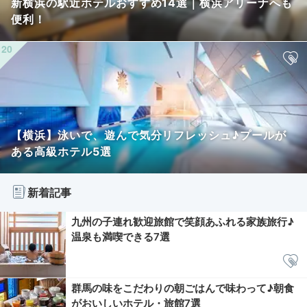
新横浜の駅近ホテルおすすめ14選｜横浜アリーナへも
便利！
【横浜】泳いで、遊んで気分リフレッシュ♪プールが
ある高級ホテル5選
新着記事
九州の子連れ歓迎旅館で笑顔あふれる家族旅行♪
温泉も満喫できる7選
群馬の味をこだわりの朝ごはんで味わって♪朝食
がおいしいホテル・旅館7選