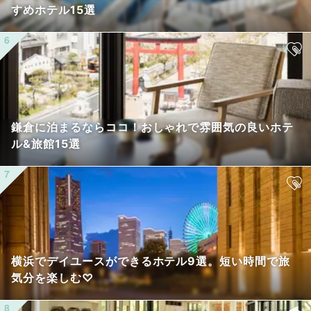
すめホテル15選
鎌倉に泊まるならココ！おしゃれで雰囲気の良いホテ
ル&旅館15選
横浜でデイユースができるホテル9選。短い時間で旅
気分を楽しむ♡