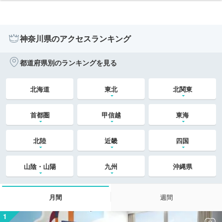
神奈川県のアクセスランキング
都道府県別のランキングを見る
北海道
東北
北関東
首都圏
甲信越
東海
北陸
近畿
四国
山陰・山陽
九州
沖縄県
月間
週間