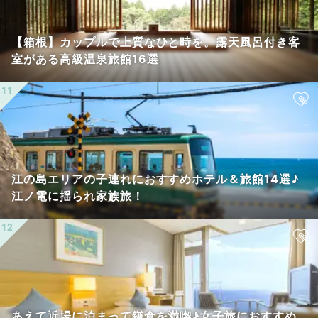
【箱根】カップルで上質なひと時を。露天風呂付き客
室がある高級温泉旅館16選
江の島エリアの子連れにおすすめホテル＆旅館14選♪
江ノ電に揺られ家族旅！
あえて近場に泊まって鎌倉を満喫♪女子旅におすすめ