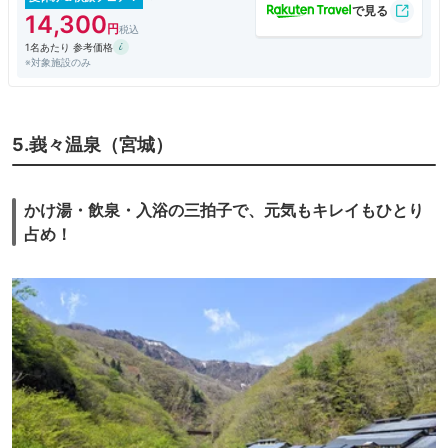
お風呂は大浴場が3ヶ所。
14,300
時間により男女入れ替えがある為、全て利用することが可能でした。
1名あたり 参考価格
景色も違い、雰囲気も異なっていました。
※対象施設のみ
朝夕食付きのプランで宿泊。
共にバイキング形式で、各テーブルは半個室のようになっていました。
5.峩々温泉（宮城）
かけ湯・飲泉・入浴の三拍子で、元気もキレイもひとり
占め！