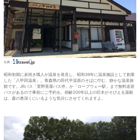
出典：
昭和初期に炭焼き職人が温泉を発見し、昭和39年に温泉施設として創業
した「八甲田温泉」。青森県の田代平湿原のそばに佇む、静かな温泉旅
館です。JRバス「萱野茶屋バス停」か「ロープウェー駅」まで無料送迎
バスがあるので事前にご予約を。樹齢200年以上の巨木がそびえる湯殿
は、森の奥深くにいるような気分にさせてくれますよ。