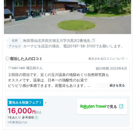
秋田県仙北市田沢湖玉川字渋黒沢2番地先
住所
カーナビを設定の場合、電話0187-58-3100でお願いします。
アクセス
宿泊した人の口コミ
表示される口コミについて
tabi-tabi 備忘録
旅行時期 2023年6月
２回目の宿泊です。近くの玉川温泉の地獄めぐり自然研究路も
オススメです。温泉は、日本一の強酸性のお湯で
ピリピリ感が体感できます。岩盤浴もあります。
朝食は、できればちょっとずらして、空いてる時間がいいです。
混んでいると、なかなか料理が取れません。
夏休み＆秋旅フェア！
16,000
1名あたり 参考価格
※対象施設のみ