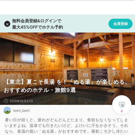
【東北】夏こそ長湯 を！「ぬる湯」が楽しめる、
おすすめのホテル・旅館9選
2025年02月27日
kemi_kemi
2
暑い日が続くと、疲れがどんどんとたまり、食欲もなくなってしま
いますよね。温泉でも行きたいけど、よけいに汗をかきそう。それ
なら、泉温の低い「ぬる湯」がおすすめです。最初こそ少し冷たい