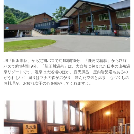
JR「田沢湖駅」から定期バスで約1時間15分、「鹿角花輪駅」から路線
バスで約1時間19分。「新玉川温泉」は、大自然に包まれた日本の山岳温
泉リゾートです。温泉は大浴場のほか、露天風呂、屋内岩盤浴もあるの
がうれしい！ 周りはブナの森が広がり、澄んだ空気と温泉、心づくしの
お料理が、お疲れ女子の心を癒やしてくれますよ。