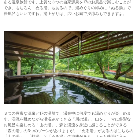
ある温泉旅館です。上質な３つの自家源泉を17のお風呂で楽しむことが
でき、もちろん「ぬる湯」もあるので、湯めぐりの締めに「ぬる湯」で
長風呂もいいですね。湯上がりは、広いお庭で夕涼みもできますよ。
３つの豊富な源泉と17の湯船で、滞在中に何度でも湯めぐりが楽しめま
す。渓流を眺めながら湯浴みができる「川の湯」、山をテーマに多彩な
お風呂を楽しめる「山の湯」、森と渓流を身近に感じることができる
「森の湯」の3つのゾーンがありますが、「ぬる湯」があるのはこちらの
「山の湯」。「熱湯」と「ぬる湯」の浴槽があり、さっと熱湯に入っ