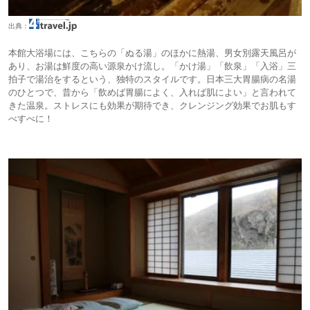
出典：
本館大浴場には、こちらの「ぬる湯」のほかに熱湯、男女別露天風呂が
あり、お湯は鮮度の高い源泉かけ流し。「かけ湯」「飲泉」「入浴」三
拍子で湯治をするという、独特のスタイルです。日本三大胃腸病の名湯
のひとつで、昔から「飲めば胃腸によく、入れば肌によい」と言われて
きた温泉。ストレスにも効果が期待でき、クレンジング効果でお肌もす
べすべに！