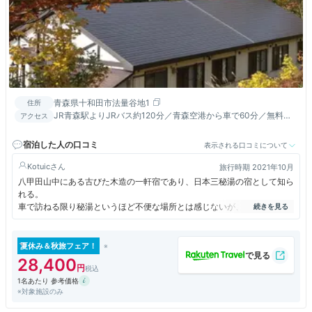
青森県十和田市法量谷地1
住所
JR青森駅よりJRバス約120分／青森空港から車で60分／無料バ
アクセス
ス有※要予約（夏季：青森駅-新青森駅／冬季：八戸駅より）
宿泊した人の口コミ
表示される口コミについて
Kotuic
旅行時期 2021年10月
八甲田山中にある古びた木造の一軒宿であり、日本三秘湯の宿として知ら
れる。
車で訪ねる限り秘湯というほど不便な場所とは感じないが、周囲は100％
大自然にに包まれていること、木造の一軒宿の風情から、そのように称せ
られるのであろう。
38℃の霊泉と言われる下の湯と42℃の白濁した上の湯の、泉質の異なる
夏休み＆秋旅フェア！
二つの湯に入れる。
28,400
ここの温泉は、浴槽の底から直接自噴する足下自噴の湯であり、足元から
1名あたり 参考価格
ポコポコと湯が湧き出てくると、鮮度の高い湯に浸る贅沢を感じ至福の時
※対象施設のみ
を過ごせる。