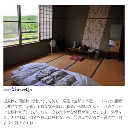
出典：
温泉棟と宿泊棟は別になっており、客室は全部で15室。トイレと洗面所
は共同です。昭和レトロな雰囲気は、都会から離れてゆっくり過ごした
いお疲れ女子にはぴったり。心おだやかな休日が過ごせますよ。温泉を
楽しんだ後は、自然を身近に感じながら、畳の上でごろごろ過ごす。何
よりの贅沢ですね。