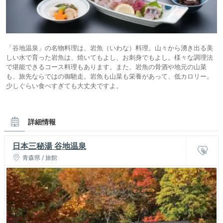
「谷地温泉」の名物料理は、岩魚（いわな）料理。山々から湧き出る美
しい水で育った岩魚は、焼いてもよし、お刺身でもよし。様々な調理法
で堪能できるコース料理もあります。また、岩魚の骨酒や地元の山菜
も、旅先ならではの御馳走。岩魚も山菜も栄養があって、低カロリー。
少しぐらい食べすぎても大丈夫ですよ。
詳細情報
日本三秘湯 谷地温泉
青森県 / 旅館