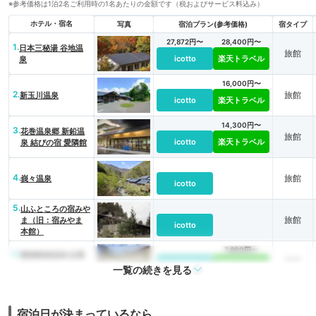
※参考価格は1泊2名ご利用時の1名あたりの金額です（税およびサービス料込み）
ホテル・宿名
写真
宿泊プラン(参考価格)
宿タイプ
27,872円〜
28,400円〜
1.
日本三秘湯 谷地温
旅館
icotto
楽天トラベル
泉
16,000円〜
2.
旅館
新玉川温泉
icotto
楽天トラベル
14,300円〜
3.
花巻温泉郷 新鉛温
旅館
icotto
楽天トラベル
泉 結びの宿 愛隣館
4.
旅館
峩々温泉
icotto
5.
山ふところの宿みや
旅館
ま（旧：宿みやま
icotto
本館）
7,600円〜
6.
磐梯熱海温泉 紅葉
旅館
icotto
楽天トラベル
館きらくや
一覧の続きを見る
7.
会津 日中温泉 ひめ
旅館
さゆりの宿 ゆもと
icotto
楽天トラベル
宿泊日が決まっているなら…
や