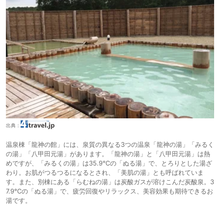
出典：
温泉棟「龍神の館」には、泉質の異なる3つの温泉「龍神の湯」「みるく
の湯」「八甲田元湯」があります。「龍神の湯」と「八甲田元湯」は熱
めですが、「みるくの湯」は35.9℃の「ぬる湯」で、とろりとした湯ざ
わり。お肌がつるつるになるとされ、「美肌の湯」とも呼ばれていま
す。また、別棟にある「らむねの湯」は炭酸ガスが溶けこんだ炭酸泉。3
7.9℃の「ぬる湯」で、疲労回復やリラックス、美容効果も期待できるお
湯です。