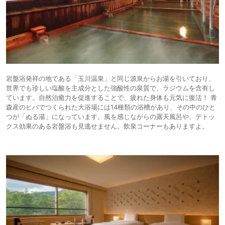
岩盤浴発祥の地である「玉川温泉」と同じ源泉からお湯を引いており、
世界でも珍しい塩酸を主成分とした強酸性の泉質で、ラジウムを含有し
ています。自然治癒力を促進することで、疲れた身体も元気に復活！ 青
森産のヒバでつくられた大浴場には14種類の浴槽があり、その中のひと
つが「ぬる湯」になっています。風を感じながらの露天風呂や、デトッ
クス効果のある岩盤浴も見逃せません。飲泉コーナーもありますよ。