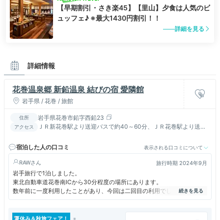
【早期割引・さき楽45】【里山】夕食は人気のビ
ュッフェ♪ ※最大1430円割引！！
詳細を見る
詳細情報
花巻温泉郷 新鉛温泉 結びの宿 愛隣館
岩手県 / 花巻 / 旅館
岩手県花巻市鉛字西鉛23
住所
ＪＲ新花巻駅より送迎バスで約40～60分、ＪＲ花巻駅より送迎
アクセス
バスで約25～40分、東北道花巻南ＩＣより車で約20分
宿泊した人の口コミ
表示される口コミについて
RAW
旅行時期 2024年9月
岩手旅行で1泊しました。
東北自動車道花巻南ICから30分程度の場所にあります。
数年前に一度利用したことがあり、今回は二回目の利用でした。
和室に宿泊。
夏休み＆秋旅フェア！