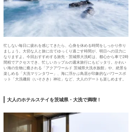
忙しない毎日に疲れを感じてきたら、心身を休める時間をしっかり作り
ましょう。大切な人と旅に出てゆっくり過ごす時間が、明日への活力に
なりますよ。今回おすすめする旅先・茨城県大洗町は、都心から車で2時
間程でアクセスでき、忙しいカップルの週末旅行にもピッタリ。かわい
い海の生物に癒される「アクアワールド 茨城県大洗水族館」や、絶景を
楽しめる「大洗マリンタワー」、海に浮かぶ鳥居が印象的なパワースポ
ット「大洗磯前（いそさき）神社」など、大人のデートも楽しめます。
大人のホテルステイを茨城県・大洗で満喫！