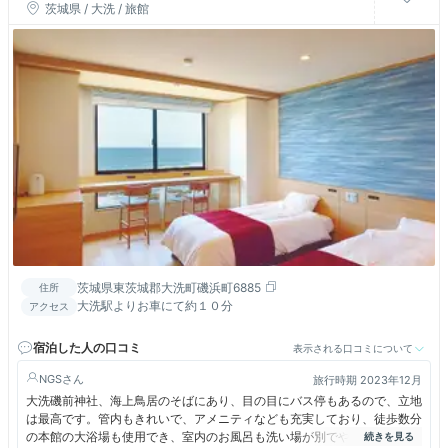
茨城県 / 大洗 / 旅館
茨城県東茨城郡大洗町磯浜町6885
住所
大洗駅よりお車にて約１０分
アクセス
宿泊した人の口コミ
表示される口コミについて
NGS
旅行時期 2023年12月
大洗磯前神社、海上鳥居のそばにあり、目の目にバス停もあるので、立地
は最高です。管内もきれいで、アメニティなども充実しており、徒歩数分
の本館の大浴場も使用でき、室内のお風呂も洗い場が別でやや広めです。