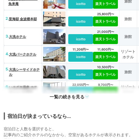
旅館
魚来庵
icotto
楽天トラベル
25,800円〜
2.
旅館
里海邸 金波楼本邸
icotto
楽天トラベル
21,000円〜
3.
旅館
大洗ホテル
icotto
楽天トラベル
11,206円〜
11,600円〜
リゾート
4.
大洗パークホテル
icotto
楽天トラベル
ホテル
10,500円〜
5.
大洗シーサイドホテ
旅館
ル
icotto
楽天トラベル
22,055円〜
9,700円〜
6.
リゾート
いそざき温泉 ホテ
ルニュー白亜紀
icotto
楽天トラベル
ホテル
一覧の続きを見る
14,070円〜
14,100円〜
7.
旅館
亀の井ホテル 大洗
icotto
楽天トラベル
宿泊日が決まっているなら…
宿泊日と人数を選択すると、
記事内のご紹介ホテルのなかから、空室があるホテルが表示されます。