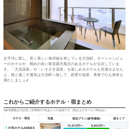
太平洋に面し、長く美しい海岸線を有している大洗町。オーシャンビュ
ーのホテルや、眺めの良い客室露天風呂のあるホテルが点在していま
す。「大洗温泉」や「いそざき温泉」を楽しめるホテルも見逃せません
よ。彼と過ごす週末は大洗町へ旅して、絶景や温泉、美食で心も身体も
満たしましょ♪
これからご紹介するホテル・宿まとめ
※参考価格は1泊2名ご利用時の1名あたりの金額です（税およびサービス料込み）
ホテル・宿名
写真
宿泊プラン(参考価格)
宿タイプ
10,672円〜
9,900円〜
1.
大洗ホテルANNEX