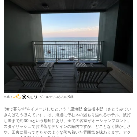
出典：
グアルデリコさんの投稿
"海で暮らす"をイメージしたという「里海邸 金波楼本邸（さとうみてい
きんばろうほんてい）」は、海辺に佇む木の温もり溢れるホテル。波打
ち際まで約30mという場所にあり、全ての客室がオーシャンフロント。
スタイリッシュでお洒落なデザインの館内ですが、どことなく懐かしさ
や、田舎に帰ってきたかのような落ち着いた雰囲気を味わえます。アク