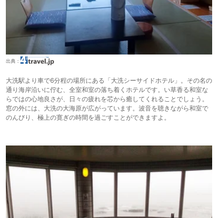
出典：
大洗駅より車で6分程の場所にある「大洗シーサイドホテル」。その名の
通り海岸沿いに佇む、全室和室の落ち着くホテルです。い草香る和室な
らではの心地良さが、日々の疲れを芯から癒してくれることでしょう。
窓の外には、大洗の大海原が広がっています。波音を聴きながら和室で
のんびり、極上の寛ぎの時間を過ごすことができますよ。