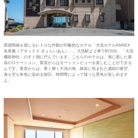
異国情緒を感じるレトロな外観が印象的なホテル「大洗ホテルANNEX
魚来庵（アネックス ぎょらいあん）」。大洗駅より車で約10分、「大洗
磯前神社」のすぐ側に佇んでいます。こちらのホテルは、海に面した最
高のロケーション。客室からはオーシャンビューを楽しむことができる
んです。客室からは、青く輝く大洗の海、静寂に包まれた濃紺の夜空、
海も空も朱色に染める朝日、時間帯によって様々な景色が楽しめます
よ。