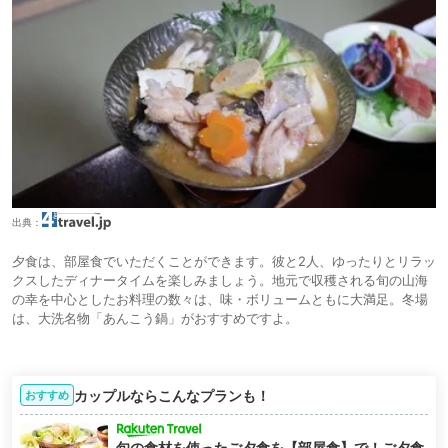
出典：
夕食は、部屋食でいただくことができます。彼と2人、ゆったりとリラッ
クスしたディナータイムを楽しみましょう。地元で収穫される旬の山海
の幸を中心としたお料理の数々は、味・ボリュームともに大満足。冬場
は、大洗名物「あんこう鍋」がおすすめですよ。
カップルならこんなプランも！
おすすめ
旬の食材を使ったご夕食を【部屋食】で！ご夕食