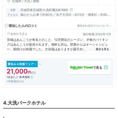
茨城県 / 大洗 / 旅館
茨城県東茨城郡大洗町磯浜町6881
住所
都心からお車で約90分／水戸大洗IC～約15分・潮来IC～約60分
アクセス
／大洗海岸徒歩3分／初詣スポット：大洗磯前神社徒歩5分
宿泊した人の口コミ
表示される口コミについて
まめたろ
旅行時期 2022年11月
茨城はあんこうが有名とのこと、12月間近のシーズン、夕食のバイキン
グはあんこうが提供されます。海鮮も沢山。部屋からはオーシャンビュ
ー。朝焼けが綺麗でした。大浴場はありますが露天無し、温泉では無いの
だけが残念。カフェのようなオシャレなコーヒーを部屋に持っていけるの
は良かった。
夏休み＆秋旅フェア！
21,000
1名あたり 参考価格
※対象施設のみ
4.大洗パークホテル