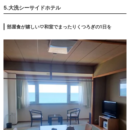
た。
5.大洗シーサイドホテル
夕食はバンケットホール「光琳」(1階)で。開始時刻(18:00/19:30)はチ
ェックイン時に選択。広い会場で、席の間隔は十分。ゲストは７～８組程
度だったが、フロアスタッフは３人なので、ちょっと忙しそう。
料理は「和洋カジュアル会席」。「県産野菜バーニャカウダ 自家製ア
部屋食が嬉しい♡和室でまったりくつろぎの1日を
ンチョビソース」「トマトのコンポート 梅酒ジュレ 」など、「量控えめ
コース」で品数は多くはない(7品)が、美味しい。メルマガ登録で夕食時
ワンドリンク無料というのも嬉しい。
朝食も「光琳」で開始時刻(7:00/8:30)は選択制。地元食材を使った
「和食膳＋ハーフバイキング」は健康的で美味。
設備の古さなどは気になるが、料理は美味しい。さすが名門という感
じ。食事会場のスタッフも好感が持てたが、フロントの男性は愛想なし
で、ばらつきがある。
「全国旅行支援」のお陰で2食付10,000円/人を切る価格でコストパフ
ォーマンスも良くなったが、割引がなければ1万円台半ば。ちょっと考え
てしまうところ。
※「1人１泊予算」は「全国旅行支援」適用前の金額