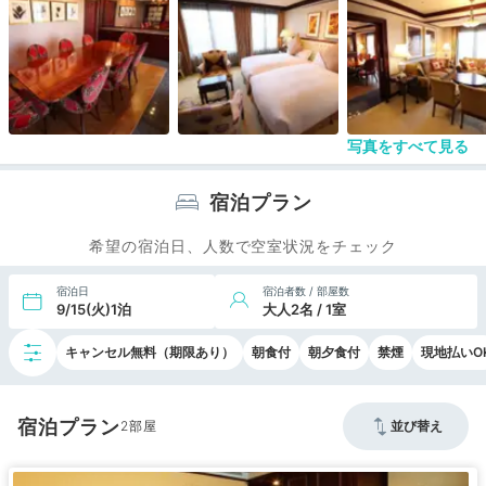
朝食は和食をいただきましたが、メインの焼魚の他
にも数多くの小鉢がならび、満足度の高いものでし
た。
宿泊全体を通して非常に満足度の高いホテルでし
た。
写真をすべて見る
宿泊プラン
希望の宿泊日、人数で空室状況をチェック
宿泊日
宿泊者数 / 部屋数
9/15(火)1泊
大人2名 / 1室
キャンセル無料（期限あり）
朝食付
朝夕食付
禁煙
現地払いO
宿泊プラン
2
並び替え