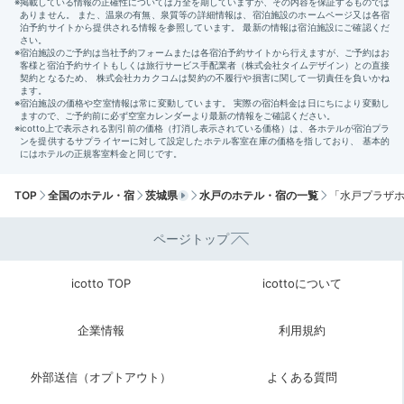
ホテル内「カフェ＆バー・プラザ」のアフタヌーンティ
で軽めのランチ♪ハロウィン限定や旬のフルーツなど、
季節によって異なるメニューが楽しめます。
スイーツだ
けでなくキッシュやサンドイッチもあり、軽いランチに
ぴったり！
Sightseeing
TOP
全国のホテル・宿
茨城県
水戸のホテル・宿の一覧
「水戸プラザ
宿から大洗水族館まで車で約35
15:00
分
ページトップ
大洗の海沿いを巡る
ドライブデート♪
icotto TOP
icottoについて
企業情報
利用規約
外部送信（オプトアウト）
よくある質問