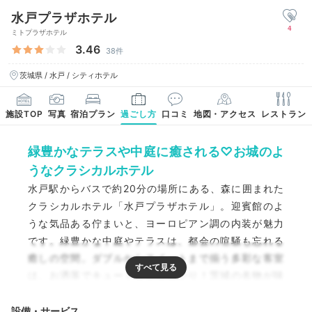
水戸プラザホテル
4
ミトプラザホテル
3.46
38件
茨城県 / 水戸 / シティホテル
施設TOP
写真
宿泊プラン
過ごし方
口コミ
地図・アクセス
レストラン
緑豊かなテラスや中庭に癒される♡お城のよ
うなクラシカルホテル
水戸駅からバスで約20分の場所にある、森に囲まれた
クラシカルホテル「水戸プラザホテル」。迎賓館のよ
うな気品ある佇まいと、ヨーロピアン調の内装が魅力
です。緑豊かな中庭やテラスは、都会の喧騒も忘れる
癒しの空間。ダブルからスイートまで揃う多彩な客室
は、お洒落でキュートな部屋ばかり！茨城の名物が味
わえる日替わり朝食や、アフタヌーンティを始めとす
るスイーツなど、グルメも楽しめます。
設備・サービス