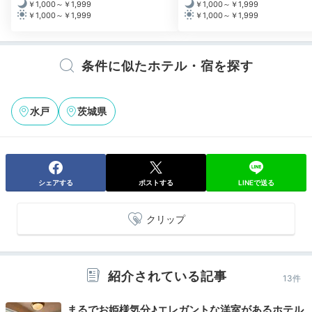
￥1,000～￥1,999
￥1,000～￥1,999
￥1,000～￥1,999
￥1,000～￥1,999
bu_prin
朝食は豪華な和定食でした。藁納豆や干物など、白米に合うおかず
条件に似たホテル・宿を探す
がたくさんで大満足の朝食でした。
水戸
茨城県
Check-out
11:00
宿を出発
シェアする
ポストする
LINEで送る
中庭の緑に癒され
チェックアウト
クリップ
紹介されている記事
13件
まるでお姫様気分♪エレガントな洋室があるホテル