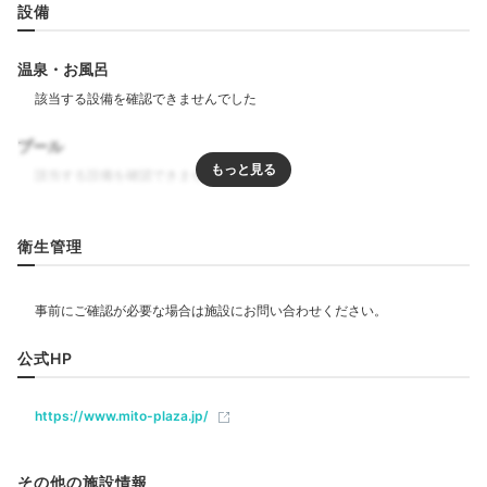
リラクゼーションラウンジ
ホテ
設備
わちきんさんの投稿
ひと息ついたら、宿泊者専用の「リラクゼーションラウ
温泉・お風呂
ンジ」へ。中庭を眺め
ウェルカムドリンクで旅の始まり
を乾杯
！「ホテルショップ パティオ」で買い物や、
「スイーツブティック パレット」で夜のスイーツを買
プール
っておくのも◎
リラクゼーション
衛生管理
エステ・マッサージ
bu_prin
専用ラウンジで飲み物をいただきました。ラウンジ内は
飲食
空いていて、快適に過ごせました！
+1
レストラン
バー
ルームサービス
公式HP
https://www.mito-plaza.jp/
ベビー＆子供関連
ベビーベッド
Dinner
その他の施設情報