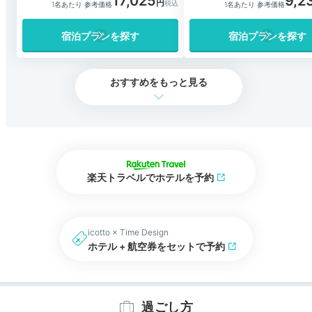
17,025
9,2
1名あたり 参考価格
1名あたり 参考価格
宿泊プランを探す
宿泊プランを探す
おすすめをもっと見る
楽天トラベルでホテルを予約
icotto × Time Design
ホテル + 航空券をセットで予約
過ごし方