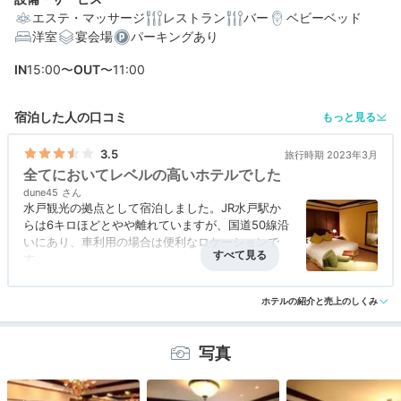
エステ・マッサージ
レストラン
バー
ベビーベッド
洋室
宴会場
パーキングあり
IN
15:00〜
OUT
〜11:00
編集部おすすめの３つのポイント
宿泊した人の口コミ
もっと見る
館内はまるでお城。ヨーロピアンクラシックなデザイン
ホテル
3.5
旅行時期 2023年3月
全てにおいてレベルの高いホテルでした
緑溢れる中庭やテラスで、身も心もリフレッシュ♪
dune45
ツインは42㎡！エレガントで快適な客室
水戸観光の拠点として宿泊しました。JR水戸駅か
らは6キロほどとやや離れていますが、国道50線沿
いにあり、車利用の場合は便利なロケーションで
す。
3月初旬の日曜日の宿泊で、35平米ほどの部屋が朝
食付きで30000円弱でした。全国旅行支援クーポン
ホテルの紹介と売上のしくみ
が適用されたので、実際に支払った額は20000円
少々でした。
客室はゆとりある広さがあり、クラシカルなデザイ
写真
ンも心地よかったです。ロビー周辺をはじめとする
共用部分はゴージャスな印象で、水戸を代表する老
舗ホテルならではという印象でした。