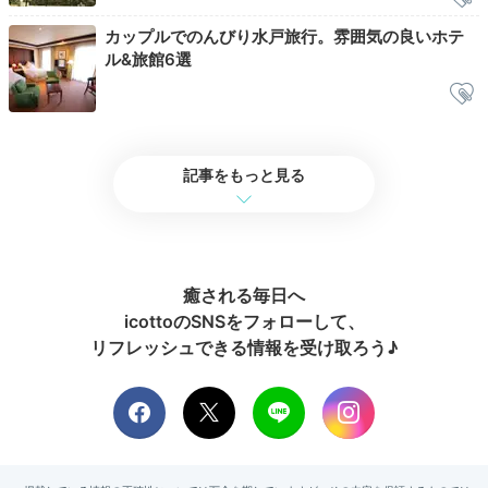
カップルでのんびり水戸旅行。雰囲気の良いホテ
Cafe
ル&旅館6選
12:00
ホテル館内
緑あふれる中庭で
優雅なアフタヌーンティ
記事をもっと見る
癒される毎日へ
icottoのSNSをフォローして、
リフレッシュできる情報を受け取ろう♪
季節のフルーツメニュー一例
ハロ
お店さんの投稿