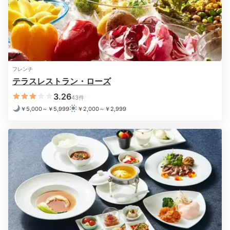
とも贅沢♪その他、館内には和食・鉄板焼き・中華のお
店もありますよ。
Night
フレンチ
20:00
テラスレストラン・ローズ
3.26
43件
スイーツとコーヒーで
￥5,000～￥5,999
￥2,000～￥2,999
癒しの夜時間