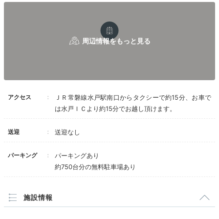
Freetime
16:00
宿泊者専用ラウンジで
中庭を眺めて乾杯♪
アクセス
ＪＲ常磐線水戸駅南口からタクシーで約15分、お車で
は水戸ＩＣより約15分でお越し頂けます。
送迎
送迎なし
パーキング
パーキングあり
約750台分の無料駐車場あり
施設情報