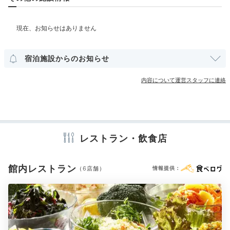
18:00
部屋情報
ムードたっぷりの
洋室
スイート
インターネット利用可能
Wi-Fi利用可能
コネクティングルーム
テラス席でフレンチを
宿泊施設からのお知らせ
その他館内施設
内容について運営スタッフに連絡
宴会場
売店・ギフトショップ
クリーニングサービス
アメニティ
テレビ
冷蔵庫
ミニバー
エアコン
スリッパ
レストラン・飲食店
セーフティボックス
洗浄機付トイレ
バスローブ
歯ブラシ
カミソリ
洗顔
シャンプー
リンス
ボディソープ
シャワーキャップ
入浴剤
タオル
バスタオル
ドライヤー
館内レストラン
（6店舗）
情報提供：
お茶セット
電気ポット
フレンチコース一例①
フ
夕食は、「テラスレストラン ローズ」のフレンチコー
スを開放的なテラス席で。「常盤牛」を始めとする茨城
※設備・アメニティは、確認が取れている情報を表示しています。
食材を使ったフレンチを頬張り、彼と語らう時間はなん