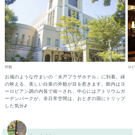
外観
ロビ
お城のような佇まいの「水戸プラザホテル」に到着。緑
の映える、美しい白亜の外観が目を惹きます。館内はヨ
ーロピアン調の内装で統一され、中心にはアトリウムガ
ーデンパークが。非日常空間は、おとぎの国にトリップ
した気分♪