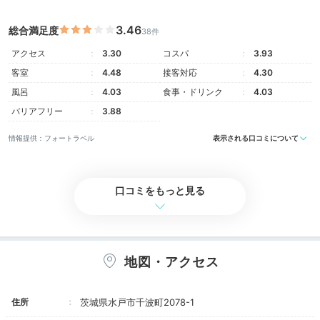
3.46
総合満足度
38件
アクセス
3.30
コスパ
3.93
客室
4.48
接客対応
4.30
ツインルーム
ダブ
風呂
4.03
食事・ドリンク
4.03
客室は全85室。クラシカルな内装で統一されたお部屋
バリアフリー
3.88
が揃います。
「ツインルーム」は広々42㎡で、バスト
イレ別
の贅沢な造りも嬉しいポイント◎窓の外にはホテ
情報提供：フォートラベル
表示される口コミについて
ルを囲む森が広がり、2人きりのゆったりした時間が過
ごせます。
口コミをもっと見る
bu_prin
地図・アクセス
私たちは「ダブルベッドルーム」に宿泊。客室は、落ち
着きのあるクラシカルな雰囲気でした。
+1
住所
茨城県水戸市千波町2078-1