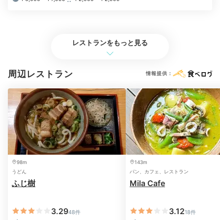
茨城食材の朝食
レストランをもっと見る
周辺レストラン
情報提供：
和朝食一例
洋朝
日本料理「よし川」での和定食、又は、レストラン「ロ
98m
143m
ーズ」で日替わりの和・洋朝食をどうぞ。和定食では、
うどん
パン、カフェ、レストラン
大洗のしらすやつくば鶏、地元産の野菜やお米
をたっぷ
ふじ樹
Mila Cafe
り堪能できます。ボリューム満点で朝から大満足！
3.29
3.12
48件
18件