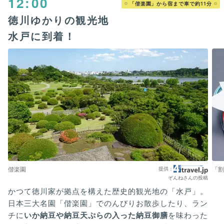
12:00
「偕楽園」から宿まで車で約11分
徳川ゆかりの観光地
水戸に到着！
偕楽園
「割
ぞんねさんの投稿
かつて徳川家が拠点を構えた歴史的観光地の「水戸」。
日本三大名園「偕楽園」でのんびりお散歩したり、ラン
チに
いか納豆や納豆天ぷらの入った納豆御膳
を味わった