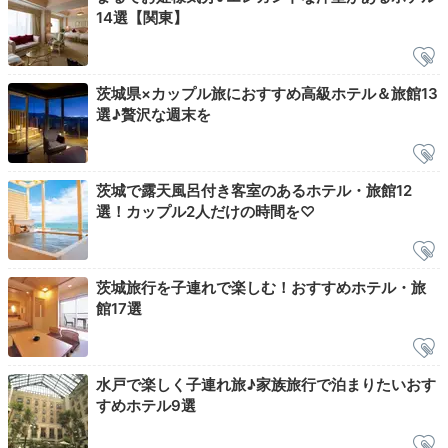
14選【関東】
茨城県×カップル旅におすすめ高級ホテル＆旅館13
選♪贅沢な週末を
アトリウムガーデンパーク
朝食後はホテル内を散策。吹き抜けの中庭
「アトリウム
ガーデンパーク」は、自然光が差し込む開放的な空間。
茨城で露天風呂付き客室のあるホテル・旅館12
たくさんの緑に包まれリラックスした時間を♪写真映え
選！カップル2人だけの時間を♡
する館内で、記念撮影も忘れずに。時間になったら宿を
出発！
茨城旅行を子連れで楽しむ！おすすめホテル・旅
館17選
bu_prin
水戸で楽しく子連れ旅♪家族旅行で泊まりたいおす
チェックアウトまでは、周辺を散策して過ごしました。
すめホテル9選