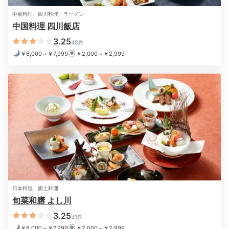
中華料理、四川料理、ラーメン
中国料理 四川飯店
パレット・スイーツ
ドリ
お店さんの投稿
3.25
48件
夕食後はお部屋でのんびり。心地よいルームウェアに着
￥6,000～￥7,999
￥2,000～￥2,999
替え、ドリップポッドで淹れたコーヒーを飲みリラック
ス◎「スイーツブティック パレット」で購入したスイ
ーツも一緒にいただけば、幸せな夜のひとときに♡
2日目
Breakfast
日本料理、郷土料理
08:00
旬菜和膳 よし川
3.25
白米が思わずすすむ
31件
￥6,000～￥7,999
￥2,000～￥2,999