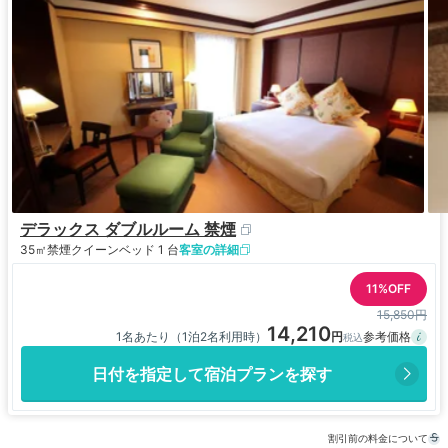
デラックス ダブルルーム 禁煙
35㎡
禁煙
クイーンベッド 1 台
客室の詳細
11%OFF
15,850円
14,210
1名あたり（1泊2名利用時）
日付を指定して宿泊プランを探す
割引前の料金について