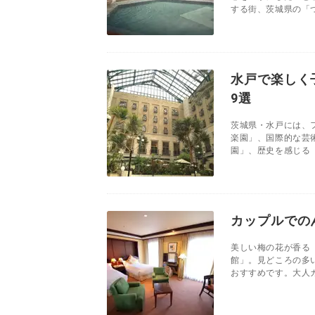
する街、茨城県の「つ
水戸で楽しく
9選
茨城県・水戸には、
楽園」、国際的な芸
園」、歴史を感じる「
カップルでの
美しい梅の花が香る
館」。見どころの多
おすすめです。大人カ