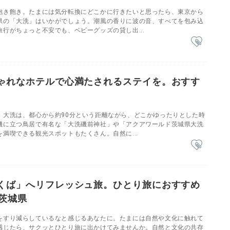
飽き飽き。たまには気分転換にどこかに行きたいと思ったら、東京から
県の「大洗」はいかがでしょう。潮風の香りに波の音、すべてを包み込
行がちょっと不安でも、ベビーグッズの貸し出...
ゃれなホテルで心満たされるステイを。おすす
・大洗は、都心から約90分という距離ながら、どこかゆったりとした時
磯に立つ鳥居で有名な「大洗磯前神社」や「アクアワールド茨城県大洗
満喫できる観光スポットもたくさん。自然に...
くば」へリフレッシュ旅。ひとり旅におすすめ
／茨城県
をすり減らしているなと感じるあなたに。たまには自然や文化に触れて
感じたら、サクッとひとり旅に出かけてみませんか。自然と文化の共存