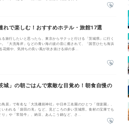
連れで楽しむ！おすすめホテル・旅館17選
れる旅行したいと思ったら、東京からサクッと行ける「茨城県」に行く
か。「大洗海岸」などの青い海の波の音に癒されて、「国営ひたち海浜
る花畑や、気持ちの良い風が吹き抜ける緑の多...
茨城」の朝ごはんで素敵な目覚め！朝食自慢の
の鳥居」で有名な「大洗磯前神社」や日本三名園のひとつ「偕楽園」、
といわれる「袋田の滝」など、見どころの多い茨城県。食材の宝庫でも
り」や「常陸牛」、納豆、あんこう鍋など、さ...