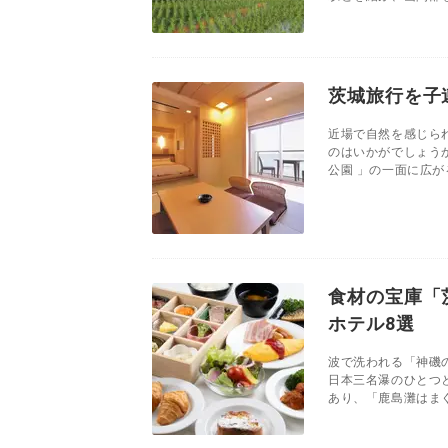
茨城旅行を子
近場で自然を感じら
のはいかがでしょう
公園 」の一面に広が
食材の宝庫「
ホテル8選
波で洗われる「神磯
日本三名瀑のひとつ
あり、「鹿島灘はまぐ