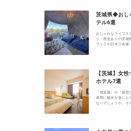
茨城県◆おし
テル6選
おしゃれなライフス
り・歴史ありの茨城
フィラや日本三名瀑「
【茨城】女性
ホテル7選
「偕楽園」や「国営
昼間に観光を楽しん
ないでしょうか。そん