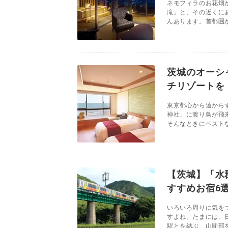
ネモフィラのお花畑
滝」と、その近くに
んあります。首都圏か
茨城のオーシ
チリゾートを
東京都心から遠から
神社」に渡り鳥が飛
そんなときにベストな
【茨城】「水
すすめお宿6
いろいろ周りに気を
すよね。たまには、
駅とを結ぶ、山間部を