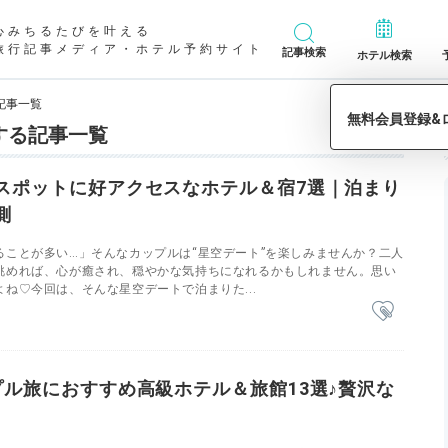
心みちるたびを叶える
旅行記事メディア・ホテル予約サイト
記事検索
ホテル検索
記事一覧
する記事一覧
スポットに好アクセスなホテル＆宿7選｜泊まり
測
ることが多い…」そんなカップルは“星空デート”を楽しみませんか？二人
眺めれば、心が癒され、穏やかな気持ちになれるかもしれません。思い
ね♡今回は、そんな星空デートで泊まりた...
プル旅におすすめ高級ホテル＆旅館13選♪贅沢な