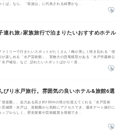
くば」なら、「筑波山」に代表される緑豊かな...
子連れ旅♪家族旅行で泊まりたいおすすめホテル
ファミリーで行きたいスポットがたくさん！梅が美しく咲き乱れる「偕
術が楽しめる「水戸芸術館」、実物大の恐竜模型がある「水戸市森林公
水戸城址」など…訪れたいスポットばかり！首...
んびり水戸旅行。雰囲気の良いホテル&旅館6選
「偕楽園」、迫力ある高さ約100mの塔が出迎えてくれる「水戸芸術
い茨城県・水戸は、首都圏から気軽にアクセスでき、週末デート旅行に
ップルらしく、歴史探索や芸術鑑賞を堪能でき...