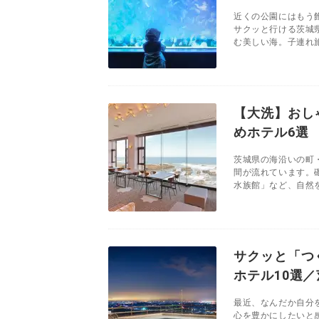
近くの公園にはもう
サクッと行ける茨城
む美しい海。子連れ旅
【大洗】おし
めホテル6選
茨城県の海沿いの町
間が流れています。
水族館」など、自然を
サクッと「つ
ホテル10選
最近、なんだか自分
心を豊かにしたいと