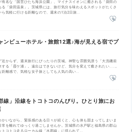
が有名な「国営ひたち海浜公園」、マイナスイオンに癒される「袋田の
ある「袋田温泉」。茨城県には、旅行気分を味わえるスポットがたくさ
ら気軽に行ける距離なので、週末の1泊2日旅...
ャンビューホテル・旅館12選♪海が見える宿でプ
ず近からず、週末旅行にぴったりの茨城。神聖な雰囲気漂う「大洗磯前
来する「霞ケ浦」。遠出はできないけど、気分を変えて癒されたい……。
距離感で、気軽な女子旅としても人気の高い...
郡線」沿線をトコトコのんびり。ひとり旅にお
選
つかいながら、緊張感のある日々が続くと、心も体も固まってしまいま
日常を離れてゆっくり過ごしませんか。茨城県の水戸駅と福島県の郡山
トコトコ走るローカル線「水郡線」に揺られて...