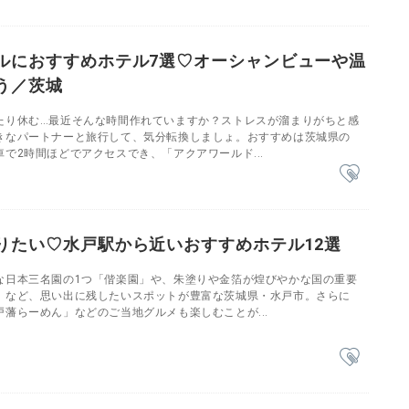
ルにおすすめホテル7選♡オーシャンビューや温
う／茨城
たり休む…最近そんな時間作れていますか？ストレスが溜まりがちと感
きなパートナーと旅行して、気分転換しましょ。おすすめは茨城県の
で2時間ほどでアクセスでき、「アクアワールド...
りたい♡水戸駅から近いおすすめホテル12選
な日本三名園の1つ「偕楽園」や、朱塗りや金箔が煌びやかな国の重要
」など、思い出に残したいスポットが豊富な茨城県・水戸市。さらに
藩らーめん」などのご当地グルメも楽しむことが...