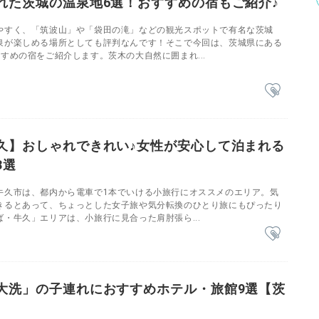
れた茨城の温泉地6選！おすすめの宿もご紹介♪
やすく、「筑波山」や「袋田の滝」などの観光スポットで有名な茨城
泉が楽しめる場所としても評判なんです！そこで今回は、茨城県にある
すめの宿をご紹介します。茨木の大自然に囲まれ...
久】おしゃれできれい♪女性が安心して泊まれる
8選
牛久市は、都内から電車で1本でいける小旅行にオススメのエリア。気
きるとあって、ちょっとした女子旅や気分転換のひとり旅にもぴったり
・牛久」エリアは、小旅行に見合った肩肘張ら...
大洗」の子連れにおすすめホテル・旅館9選【茨