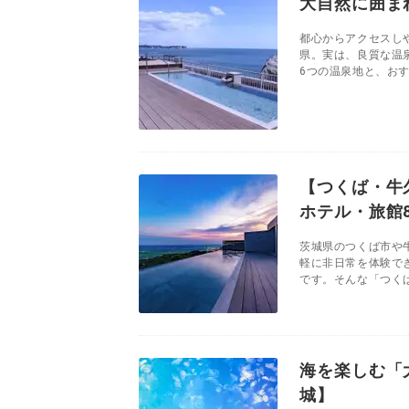
大自然に囲ま
都心からアクセスし
県。実は、良質な温
6つの温泉地と、おす
【つくば・牛
ホテル・旅館
茨城県のつくば市や
軽に非日常を体験で
です。そんな「つくば
海を楽しむ「
城】