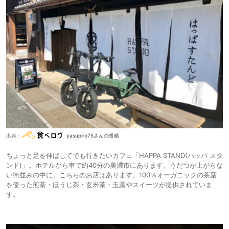
出典：
yasupiro75さんの投稿
ちょっと足を伸ばしてでも行きたいカフェ「HAPPA STAND(ハッパ スタ
ンド)」。ホテルから車で約40分の美濃市にあります。うだつが上がらな
い街並みの中に、こちらのお店はあります。100％オーガニックの茶葉
を使った煎茶・ほうじ茶・玄米茶・玉露やスイーツが提供されていま
す。