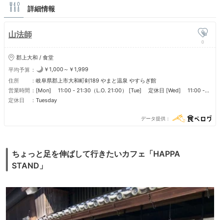
詳細情報
山法師
0
郡上大和 / 食堂
￥1,000～￥1,999
平均予算
住所
岐阜県郡上市大和町剣189 やまと温泉 やすらぎ館
営業時間
[Mon] 11:00 - 21:30（L.O. 21:00） [Tue] 定休日 [Wed] 11:00 -
21:30（L.O. 21:00） [Thu] 11:00 - 21:30（L.O. 21:00） [Fri] 11:00
定休日
Tuesday
- 21:30（L.O. 21:00） [Sat] 11:00 - 21:30（L.O. 21:00） [Sun]
11:00 - 21:30（L.O. 21:00）
データ提供
ちょっと足を伸ばして行きたいカフェ「HAPPA
STAND」