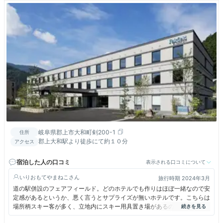
岐阜県郡上市大和町剣200-1
住所
郡上大和駅より徒歩にて約１０分
アクセス
宿泊した人の口コミ
表示される口コミについて
いりおもてやまねこ
旅行時期 2024年3月
道の駅併設のフェアフィールド。どのホテルでも作りはほぼ一緒なので安
定感があるというか、悪く言うとサプライズが無いホテルです。こちらは
場所柄スキー客が多く、立地内にスキー用具置き場があるのが印象に残っ
た。併設の道の駅は結構いろいろあって数泊滞在していても結構飽きずに