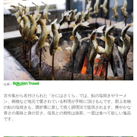
出典：
古今集から名付けられた「かにはさくら」では、鮎の塩焼きやラーメ
ン、椀物など地元で愛されている料理が手軽に頂けるんです。郡上名物
の鮎の塩焼きも、囲炉裏に差して焼く調理法で提供されます。爽やかな
青さの風味と身の甘さ、塩気との相性は抜群。一度は食べて欲しい逸品
です。