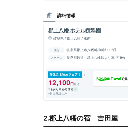
詳細情報
郡上八幡 ホテル積翠園
岐阜県 / 郡上八幡 / 旅館
岐阜県郡上市八幡町柳町511-2
住所
長良川鉄道 郡上八幡駅より車で10分
アクセス
夏休み＆秋旅フェア！
12,100
1名あたり 参考価格
※対象施設のみ
2.郡上八幡の宿 吉田屋