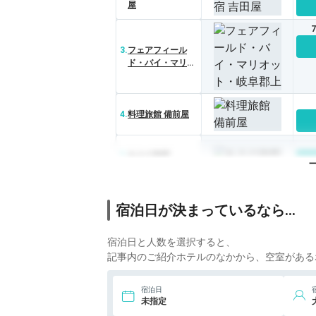
屋
3.
フェアフィール
ド・バイ・マリオ
ット・岐阜郡上
4.
料理旅館 備前屋
5.
あさの旅館
6.
料理旅館 みずかみ
宿泊日が決まっているなら…
宿泊日と人数を選択すると、
記事内のご紹介ホテルのなかから、空室がある
宿泊日
未指定