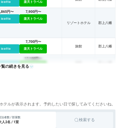
icotto
楽天トラベル
7,865円〜
7,900円〜
icotto
楽天トラベル
リゾートホテル
郡上八幡
7,700円〜
旅館
郡上八幡
icotto
楽天トラベル
17,100円〜
旅館
郡上八幡
icotto
楽天トラベル
一覧の続きを見る
8,200円〜
旅館
郡上八幡
icotto
楽天トラベル
ホテルが表示されます。予約したい日で探してみてくださいね。
宿泊者数 / 部屋数
検索する
大人2名 / 1室