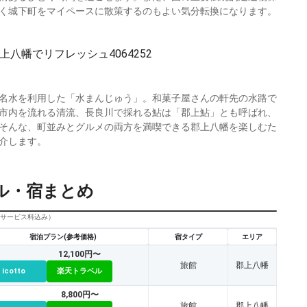
く城下町をマイペースに散策するのもよい気分転換になります。
名水を利用した「水まんじゅう」。和菓子屋さんの軒先の水路で
市内を流れる清流、長良川で採れる鮎は「郡上鮎」とも呼ばれ、
そんな、町並みとグルメの両方を満喫できる郡上八幡を楽しむた
介します。
ル・宿まとめ
びサービス料込み）
宿泊プラン(参考価格)
宿タイプ
エリア
12,100円〜
旅館
郡上八幡
icotto
楽天トラベル
8,800円〜
旅館
郡上八幡