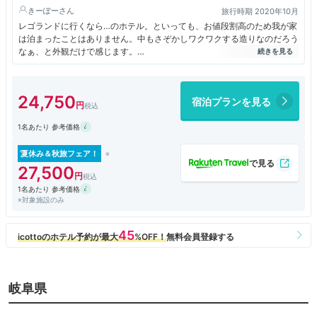
きーぽー
旅行時期 2020年10月
レゴランドに行くなら…のホテル。といっても、お値段割高のため我が家
は泊まったことはありません。中もさぞかしワクワクする造りなのだろう
なぁ、と外観だけで感じます。
ホテルの建物内にシーライフ（水族館）もあります。
いつか泊まってみたいと思いつつ、さすがに子供たちも大きくなってきた
ので、、、このまま機会がないかもしれないですね、残念。
24,750
宿泊プランを見る
1名あたり 参考価格
夏休み＆秋旅フェア！
27,500
1名あたり 参考価格
※対象施設のみ
岐阜県