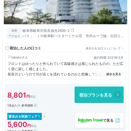
岐阜県岐阜市長良福光2695-2
住所
バス： ＪＲ岐阜駅バスターミナル⑪ 市内ループ線・左回り
アクセス
で約２０分 国際会議場北口下車、徒歩３分
宿泊した人の口コミ
表示される口コミについて
takako
旅行時期 2021年3月
フロントはゆったりと作られていて高級感さは感じられたものの、ただ広
く逆に寂しく感じました。
長良川というので川が近くを流れているのかと想像していましたが、名前
の響きとイメージが全く違いました。これは私の勝手なイメージでした
が・・・
ロビー脇のレストランのケーキは美味しかったです。
8,801
宿泊プランを見る
1名あたり 参考価格
夏休み＆秋旅フェア！
5,600
1名あたり 参考価格