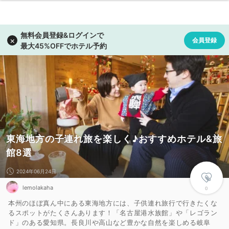
東海地方の子連れ旅を楽しく♪おすすめホテル&旅
館8選
2024年06月24日
lemolakaha
0
本州のほぼ真ん中にある東海地方には、子供連れ旅行で行きたくな
るスポットがたくさんあります！「名古屋港水族館」や「レゴラン
ド」のある愛知県。長良川や高山など豊かな自然を楽しめる岐阜