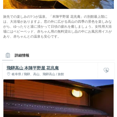
旅先での楽しみの1つが温泉。「本陣平野屋 花兆庵」の別館最上階に
は、大浴場がありますよ。窓の外に広がる高山の四季の景色を楽しみな
がら、ゆったりと湯に浸かって日頃の疲れを癒しましょう。女性用大浴
場にはベビーベッド、赤ちゃん用の無料貸出し品の中にお風呂用イスが
あり、赤ちゃんとの温泉も安心です。
詳細情報
飛騨高山 本陣平野屋 花兆庵
岐阜県 / 飛騨、高山、飛騨高山 / 旅館