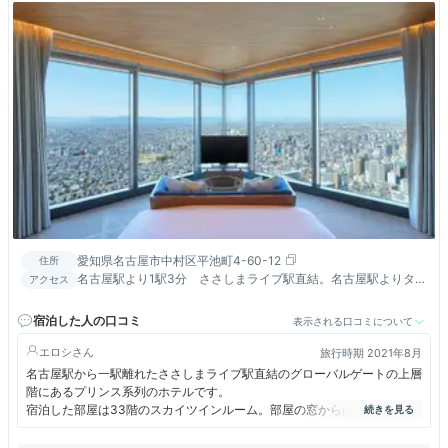
愛知県名古屋市中村区平池町4-60-12
住所
名古屋駅より1駅3分 ささしまライブ駅直結。名古屋駅よりタク
アクセス
シーで約1,000円。徒歩約13分。
宿泊した人の口コミ
表示される口コミについて
エロシ
旅行時期 2021年8月
名古屋駅から一駅離れたささしまライブ駅直結のグローバルゲートの上層
階にあるプリンス系列のホテルです。
宿泊した部屋は33階のスカイツインルーム。部屋の窓からは中川運河と
高速道路等の東方の景色を一望。反対側の部屋では名古屋駅周辺の高層ビ
ル摩天楼が一望できます。名古屋駅の高層ホテルに宿泊したこともありま