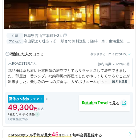
岐阜県高山市本町1-34
住所
高山駅より徒歩７分 駅まで無料送迎：随時 車：東海北陸 高
アクセス
山ＩＣ～10分・中央道 松本ＩＣ～120分
宿泊した人の口コミ
表示される口コミについて
ROADSTER
旅行時期 2022年6月
花兆庵は落ち着いた雰囲気の旅館でとてもリラックスして滞在できまし
た。部屋は一番シンプルな純和風の部屋でしたがゆっくりくつろぐことが
出来ました。楽しみの一つの夕食は、大変ボリュームがあってお腹いっぱ
いになりました。量は少ないですが飛騨牛もあって満足です。朝食は和食
と洋食が選べて和食はねばねば好きにはたまらないと思います。
夏休み＆秋旅フェア！
49,300
1名あたり 参考価格
※対象施設のみ