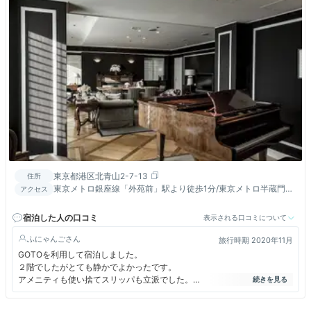
東京都港区北青山2-7-13
住所
東京メトロ銀座線「外苑前」駅より徒歩1分/東京メトロ半蔵門
アクセス
線、大江戸線「青山一丁目」駅より徒歩5分
宿泊した人の口コミ
表示される口コミについて
ふにゃんご
旅行時期 2020年11月
GOTOを利用して宿泊しました。
２階でしたがとても静かでよかったです。
アメニティも使い捨てスリッパも立派でした。
朝食は上のフロアで普通のセットメニューで和食か洋食を選べます。秩父
宮ラグビー場が見えます。