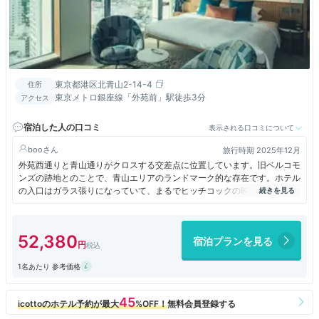
東京都港区北青山2-14-4
住所
東京メトロ銀座線「外苑前」駅徒歩3分
アクセス
宿泊した人の口コミ
表示される口コミについて
boo
旅行時期 2025年12月
外苑西通りと青山通りがクロスする交差点に位置しています。旧ベルコモ
ンズの跡地とのことで、青山エリアのランドマーク的な存在です。ホテル
の入口はガラス張りになっていて、まるでヒッチコックの映画に出てきそ
うなクラシックで洒落た雰囲気が素敵です。４階にホテルのレセプション
とカフェがあります。イルミネーションに彩られた街を見ることができま
す。
52,380
宿泊プランを見る
1名あたり 参考価格