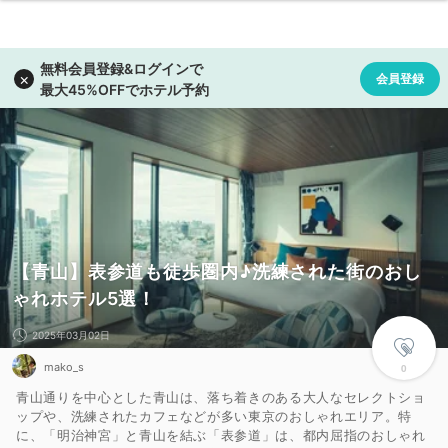
【青山】表参道も徒歩圏内♪洗練された街のおし
ゃれホテル5選！
2025年03月02日
mako_s
0
青山通りを中心とした青山は、落ち着きのある大人なセレクトショ
ップや、洗練されたカフェなどが多い東京のおしゃれエリア。特
に、「明治神宮」と青山を結ぶ「表参道」は、都内屈指のおしゃれ