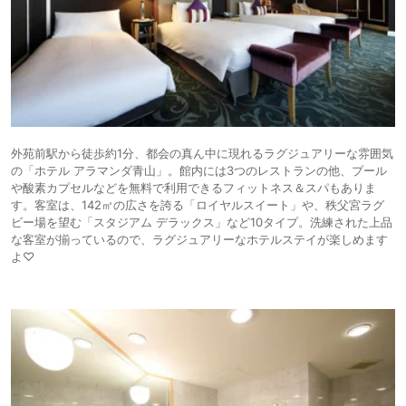
外苑前駅から徒歩約1分、都会の真ん中に現れるラグジュアリーな雰囲気
の「ホテル アラマンダ青山」。館内には3つのレストランの他、プール
や酸素カプセルなどを無料で利用できるフィットネス＆スパもありま
す。客室は、142㎡の広さを誇る「ロイヤルスイート」や、秩父宮ラグ
ビー場を望む「スタジアム デラックス」など10タイプ。洗練された上品
な客室が揃っているので、ラグジュアリーなホテルステイが楽しめます
よ♡