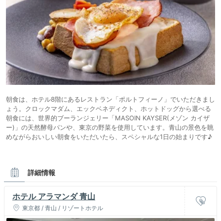
朝食は、ホテル8階にあるレストラン「ポルトフィーノ」でいただきまし
ょう。クロックマダム、エックベネディクト、ホットドッグから選べる
朝食には、世界的ブーランジェリー「MASOIN KAYSER(メゾン カイザ
ー)」の天然酵母パンや、東京の野菜を使用しています。青山の景色を眺
めながらおいしい朝食をいただいたら、スペシャルな1日の始まりです♪
詳細情報
ホテル アラマンダ 青山
東京都 / 青山 / リゾートホテル