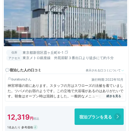
東京都新宿区霞ヶ丘町4-1
住所
東京メトロ銀座線 外苑前駅３番出口より徒歩にて約５分
アクセス
宿泊した人の口コミ
表示される口コミについて
burabura
旅行時期 2022年10月
神宮球場の前にあります。スタッフの方はスワローズの法被を着ていまし
た。ツバメのお宿のようです。この立地で大浴場があるのはありがたいで
す。朝食はオープン時は混雑しました。一般的なメニューが多いですが美
味しくいただきました。
12,319
宿泊プランを見る
1名あたり 参考価格