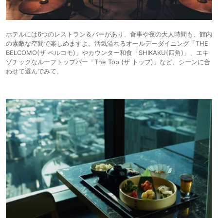
ホテルには6つのレストラン＆バーがあり、食事や夜の大人時間も、館内
の素敵な空間で楽しめますよ。活気溢れるオールデーダイニング「THE
BELCOMO(ザ ベルコモ)」やカウンター和食「SHIKAKU(四角)」、エキ
ゾチックなルーフトップバー「The Top.(ザ トップ)」など、シーンに合
わせて選んでみて。