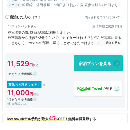
銀座線 外苑前駅１a出口より徒歩３分 表参道駅A４出口より徒
アクセス
歩８分
宿泊した人の口コミ
表示される口コミについて
ウォンバット
旅行時期 2025年9月
神宮球場の野球観戦の際に利用しました。
神宮球場から徒歩7-8分ぐらいで、ナイター終わりでも混んだ電車に乗る
こともなく、ホテルの部屋に帰ることができたのはよかったです。
しかもミニキッチンと洗濯乾燥機が部屋にあり、ちょうど雨の中の観戦
で、洋服がびしょ濡れになったため、ホテルで洗濯・乾燥ができたのはと
11,529
宿泊プランを見る
ても助かりました！
1名あたり 参考価格
サッカーや陸上、ラグビーなど、神宮周辺のスポーツ観戦やイベント時の
利用にはおススメです。
次回も神宮球場の野球観戦時には利用したいと思います。
夏休み＆秋旅フェア！
11,000
1名あたり 参考価格
※対象施設のみ