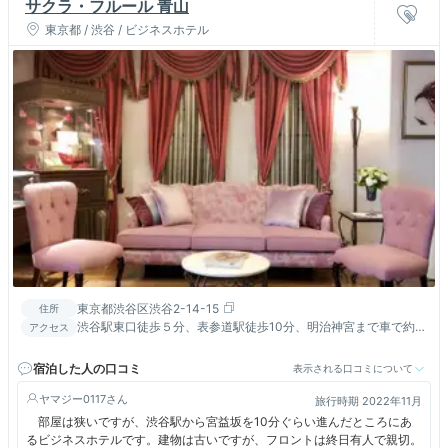
サクラ・フルール 青山
東京都 / 渋谷 / ビジネスホテル
東京都渋谷区渋谷2-14-15
住所
渋谷駅東口徒歩５分、表参道駅徒歩10分、明治神宮まで車で約
アクセス
10分。国道246号線≪青山通り≫沿い、青山学院大学徒歩5分
宿泊した人の口コミ
表示される口コミについて
ヤマジー0117
旅行時期 2022年11月
部屋は狭いですが、渋谷駅から宮益坂を10分ぐらい進んだところにあ
るビジネスホテルです。建物は古いですが、フロントは終日有人で親切。