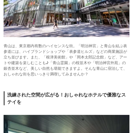
青山は、東京都内有数のハイセンスな街。「明治神宮」と青山を結ぶ表
参道には、ハイブランドショップや「表参道ヒルズ」などの商業施設が
立ち並びます。また、「根津美術館」や「岡本太郎記念館」など、アー
トや建築を楽しむことも♪「青山霊園」の桜並木や「明治神宮外苑」の
銀杏並木など、美しい自然も堪能できますよ。そんな青山に宿泊して、
おしゃれな街を思いっきり満喫してみませんか？
洗練された空間が広がる！おしゃれなホテルで優雅なス
テイを