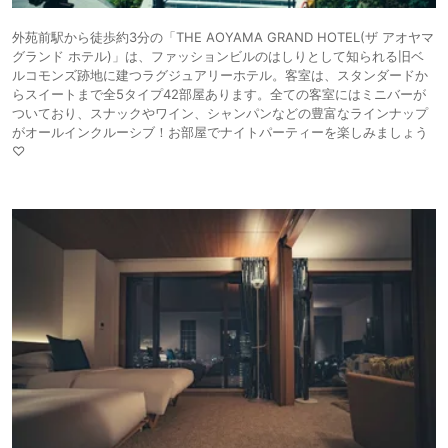
外苑前駅から徒歩約3分の「THE AOYAMA GRAND HOTEL(ザ アオヤマ
グランド ホテル)」は、ファッションビルのはしりとして知られる旧ベ
ルコモンズ跡地に建つラグジュアリーホテル。客室は、スタンダードか
らスイートまで全5タイプ42部屋あります。全ての客室にはミニバーが
ついており、スナックやワイン、シャンパンなどの豊富なラインナップ
がオールインクルーシブ！お部屋でナイトパーティーを楽しみましょう
♡