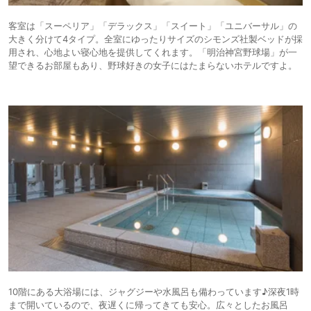
客室は「スーペリア」「デラックス」「スイート」「ユニバーサル」の
大きく分けて4タイプ。全室にゆったりサイズのシモンズ社製ベッドが採
用され、心地よい寝心地を提供してくれます。「明治神宮野球場」が一
望できるお部屋もあり、野球好きの女子にはたまらないホテルですよ。
10階にある大浴場には、ジャグジーや水風呂も備わっています♪深夜1時
まで開いているので、夜遅くに帰ってきても安心。広々としたお風呂