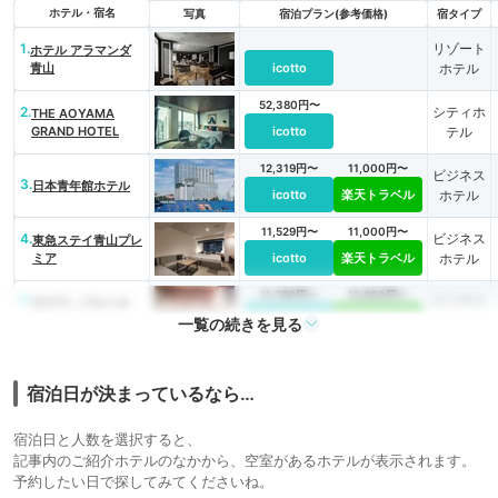
ホテル・宿名
写真
宿泊プラン(参考価格)
宿タイプ
1.
リゾート
ホテル アラマンダ
青山
icotto
ホテル
52,380円〜
2.
シティホ
THE AOYAMA
GRAND HOTEL
icotto
テル
12,319円〜
11,000円〜
ビジネス
3.
日本青年館ホテル
icotto
楽天トラベル
ホテル
11,529円〜
11,000円〜
4.
ビジネス
東急ステイ青山プレ
ミア
icotto
楽天トラベル
ホテル
11,790円〜
12,600円〜
5.
ビジネス
サクラ・フルール
青山
icotto
楽天トラベル
ホテル
一覧の続きを見る
宿泊日が決まっているなら…
宿泊日と人数を選択すると、
記事内のご紹介ホテルのなかから、空室があるホテルが表示されます。
予約したい日で探してみてくださいね。