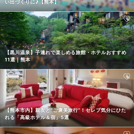
い出づくりに♪【熊本】
【黒川温泉】子連れで楽しめる旅館・ホテルおすすめ
11選｜熊本
【熊本市内】親友と“ご褒美旅行”！セレブ気分にひた
れる「高級ホテル＆宿」5選