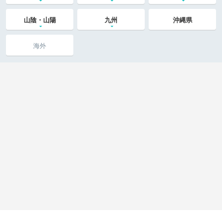
山陰・山陽
九州
沖縄県
海外