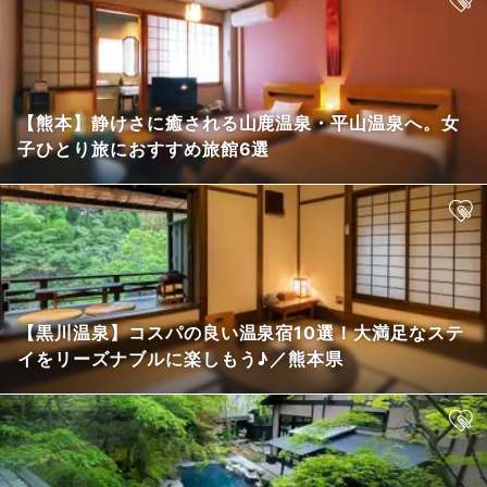
【熊本】静けさに癒される山鹿温泉・平山温泉へ。女
子ひとり旅におすすめ旅館6選
【黒川温泉】コスパの良い温泉宿10選！大満足なステ
イをリーズナブルに楽しもう♪／熊本県