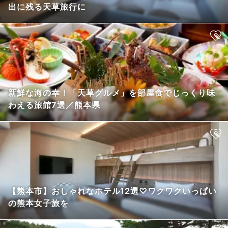
出に残る天草旅行に
新鮮な海の幸！「天草グルメ」を部屋食でじっくり味
わえる旅館7選／熊本県
【熊本市】おしゃれなホテル12選♡ワクワクいっぱい
の熊本女子旅を