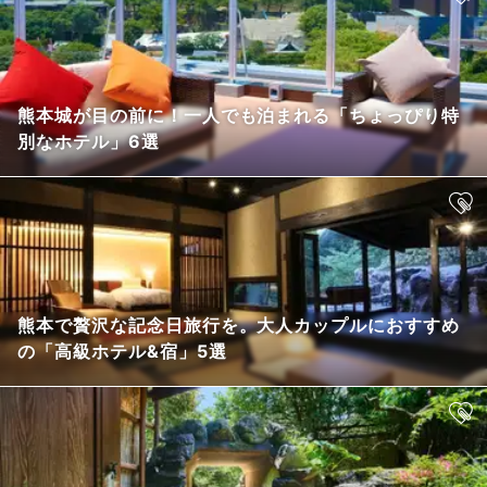
熊本城が目の前に！一人でも泊まれる「ちょっぴり特
別なホテル」6選
熊本で贅沢な記念日旅行を。大人カップルにおすすめ
の「高級ホテル&宿」5選