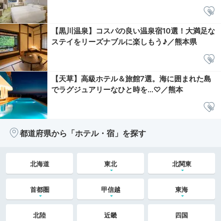
【黒川温泉】コスパの良い温泉宿10選！大満足な
ステイをリーズナブルに楽しもう♪／熊本県
【天草】高級ホテル＆旅館7選。海に囲まれた島
でラグジュアリーなひと時を…♡／熊本
都道府県から「ホテル・宿」を探す
北海道
東北
北関東
首都圏
甲信越
東海
北陸
近畿
四国