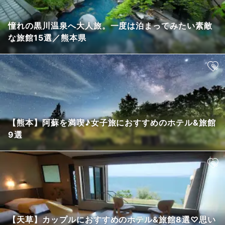
憧れの黒川温泉へ大人旅。一度は泊まってみたい素敵
な旅館15選／熊本県
【熊本】阿蘇を満喫♪女子旅におすすめのホテル&旅館
9選
【天草】カップルにおすすめのホテル&旅館8選♡思い