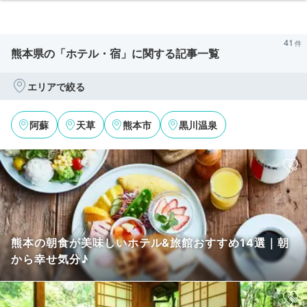
41
熊本県の「ホテル・宿」に関する記事一覧
エリアで絞る
阿蘇
天草
熊本市
黒川温泉
熊本の朝食が美味しいホテル&旅館おすすめ14選｜朝
から幸せ気分♪