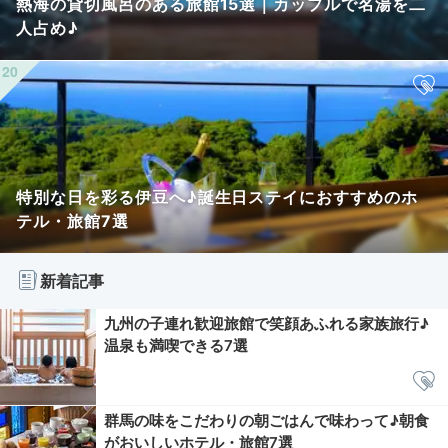
熱海の貸切風呂のある旅館15選｜カップルで名湯を二
人占め♪
特別な日を彩る伊豆へ♪誕生日ステイにおすすめのホ
テル・旅館7選
新着記事
九州の子連れ歓迎旅館で笑顔あふれる家族旅行♪
温泉も満喫できる7選
群馬の味をこだわりの朝ごはんで味わって♪朝食
がおいしいホテル・旅館7選