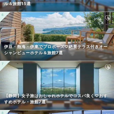
ル＆旅館15選
伊豆・熱海・伊東でプロポーズ♡絶景テラス付きオー
シャンビューホテル＆旅館7選
【静岡】女子旅はおしゃれホテルでコスパ良く♡おす
すめホテル・旅館7選