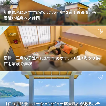
初島観光におすすめのホテル・宿12選！首都圏から一
番近い離島へ／静岡
沼津・三島の子連れにおすすめホテル10選♪海や水族
館を家族で満喫！
【伊豆】絶景！オーシャンビュー露天風呂があるホテ