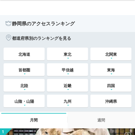
静岡県のアクセスランキング
都道府県別のランキングを見る
北海道
東北
北関東
首都圏
甲信越
東海
北陸
近畿
四国
山陰・山陽
九州
沖縄県
月間
週間