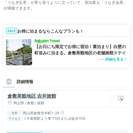
「うなぎ乱亭」が寄り添うように立っていて、宿泊客も「うなぎ会席」
が堪能できます。
お得に泊まるならこんなプランも！
SALE
【お日にち限定でお得に宿泊！素泊まり】白壁の
町並みに泊まる。倉敷美観地区の老舗旅館ステイ
詳細を見る
詳細情報
倉敷美観地区 吉井旅館
岡山県 / 倉敷 / 旅館
岡山県倉敷市本町1-29
住所
ＪＲ倉敷駅より車で5分または徒歩15分
アクセス