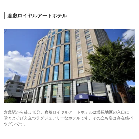
ーも旨い。ツインの部屋はゆったり広めで、ベッドもセミダブルが2台あ
る。バスタブも大きめで湯の出もよいし、シャワーとカランがスイッチ式
で使いやすい。バスタブのすぐ外に排水口があって少々湯こぼれしても問
倉敷ロイヤルアートホテル
題ないのもうれしい。アメニティも質がよかったし、ヘアドライヤーは強
力なパナソニックイオニアが置いてあった。ベッドの硬さもしっかりして
いてよく眠れた。朝食はパン食のプレートメニューにご飯とみそ汁が付く
という不思議な献立だったが、コロナ禍の中安心できたし、美味しく戴け
た。従業員の対応も総じてよい。
倉敷駅から徒歩10分。倉敷ロイヤルアートホテルは美観地区の入口に
堂々とそびえ立つラグジュアリーなホテルです。その立ち姿は存在感バ
ツグンです。