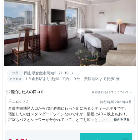
岡山県倉敷市阿知3-21-19
住所
ＪＲ倉敷駅より徒歩にて約１０分。美観地区まで徒歩1分
アクセス
宿泊した人の口コミ
表示される口コミについて
エロシ
旅行時期 2021年4月
倉敷美観地区入口から70m程西に行った所にあるシティーホテルです。
宿泊したのはスタンダードツインなのですが、部屋は40㎡以上もあり、
浴室もバスとシャワーが分かれていて、とても広々とした部屋でした。美
観地区にも行くのにも近く、コンビニも近く、快適なホテルです。