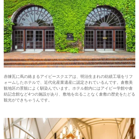
赤煉瓦に蔦の絡まるアイビースクエアは、明治生まれの紡績工場をリフ
ォームしたホテルで、近代化産業遺産に認定されているんです。倉敷美
観地区の景観によく馴染んでいます。ホテル館内にはアイビー学館や倉
紡記念館など4つの施設があり、敷地を出ることなく倉敷の歴史をたどる
観光ができちゃうんです。