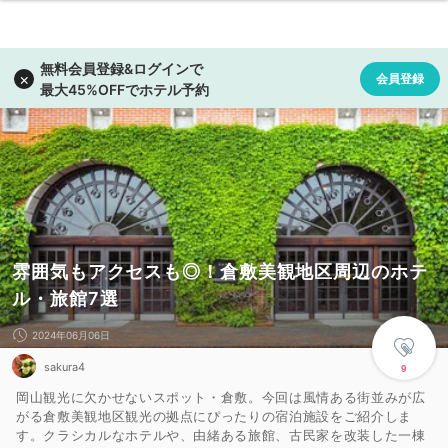
雰囲気もアクセスも◎！倉敷美観地区周辺のホテ
ル・旅館7選
2024年06月06日
sakura4
9
岡山観光に欠かせないスポット・倉敷。今回は風情ある街並みが広
がる倉敷美観地区観光の拠点にぴったりの宿泊施設をご紹介しま
す。クラシカルなホテルや、由緒ある旅館、古民家を改装した一棟