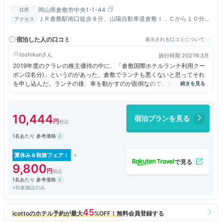
岡山県倉敷市中央1-1-44
住所
ＪＲ倉敷駅南口徒歩８分、山陽自動車道倉敷Ｉ．Ｃから１０分。
アクセス
車／ご宿泊の場合１３：００～ご出発日の１１：００の間は無料
宿泊した人の口コミ
表示される口コミについて
toshikun
旅行時期 2021年3月
2019年度のクラレの株主優待の中に、「倉敷国際ホテルランチ利用クー
ポン(2名分)」というのがあった。倉敷でランチも悪くないと思ってそれ
を申し込んだ。ランチの後、車を動かすのが面倒なので、宿も倉敷国際ホ
テルにした。宿泊者は午後1時から駐車できる。ランチの分も合わせて12
時から駐車できればランチでビールが飲めるので、二食付きで倉敷国際ホ
テルを予約した。駐車料金は千円だった。アネックス館の1階部分が駐車
10,444
宿泊プランを見る
場となっていて屋内だが、歴史あるのか狭めの区画だった。最初、運転席
側が壁の場所で降りるのに苦労していたら、真ん中の区画に変更してくれ
1名あたり 参考価格
た。ランチ後14時になったので、チェックインした。部屋はアネックス
館の三階のツインだった。アネックス館三階は本館二階にエレベータであ
がってから、移動するのだという。妻の膝が悪いので階段が心配だった
夏休み＆秋旅フェア！
が、アネックスの三階は本館の二階より数十センチ高いだけで、階段は
9,800
4-5段しかなく、スロープも設けてあった。部屋の窓から外を見て気づい
1名あたり 参考価格
たのだが、アネックス館は本館から離れたところにある駐車場の上だっ
※対象施設のみ
た。ロビーには棟方志功の巨大な版画が掲げられており、これだけでもこ
のホテルの格式が伺える。部屋に荷物を置いて、大原美術館と倉敷美観地
区の観光に出かけた。至近距離でとても便利だ。ディナーは料理長自慢の
ステーキコースだったが、美味しいフィレステーキだった。パンもコーヒ