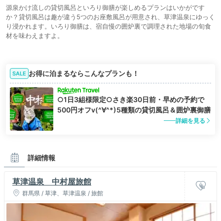
源泉かけ流しの貸切風呂といろり御膳が楽しめるプランはいかがです
か？貸切風呂は趣が違う5つのお座敷風呂が用意され、草津温泉にゆっく
り浸かれます。いろり御膳は、宿自慢の囲炉裏で調理された地場の旬食
材を味わえますよ。
お得に泊まるならこんなプランも！
SALE
○1日3組様限定○さき楽30日前・早めの予約で
500円オフv(^∀^*)5種類の貸切風呂＆囲炉裏御膳
詳細を見る
詳細情報
草津温泉 中村屋旅館
群馬県 / 草津、草津温泉 / 旅館