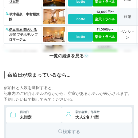
づま荘
icotto
楽天トラベル
13,000円〜
3.
草津温泉 中村屋旅
旅館
館
icotto
楽天トラベル
4.
伊豆高原 猫のいる
11,000円〜
ペンショ
お宿 プチホテル フ
icotto
楽天トラベル
ン
ロマージュ
8,800円〜
5.
旅館
別府温泉 新玉旅館
icotto
楽天トラベル
一覧の続きを見る
宿泊日が決まっているなら…
宿泊日と人数を選択すると、
記事内のご紹介ホテルのなかから、空室があるホテルが表示されます。
予約したい日で探してみてくださいね。
宿泊日
宿泊者数 / 部屋数
未指定
大人2名 / 1室
検索する