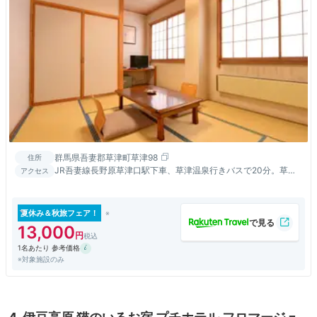
群馬県吾妻郡草津町草津98
住所
JR吾妻線長野原草津口駅下車、草津温泉行きバスで20分。草津
アクセス
バスターミナルより徒歩2分。
夏休み＆秋旅フェア！
13,000
1名あたり 参考価格
※対象施設のみ