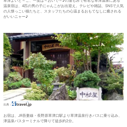
草津よいと～こ、一度は～おいで～♪の湯もみで有名な草津温泉にある
温泉宿は、4匹の男の子にゃんこがお出迎え。テレビや雑誌、SNSで人気
の人懐っこい猫たちと、スタッフたちの心温まるおもてなしに癒される
がいいニャー♪
出典：
お宿は、JR吾妻線・長野原草津口駅より草津温泉行きバスに乗り込み、
津温泉バスターミナルで降りて徒歩約2分。