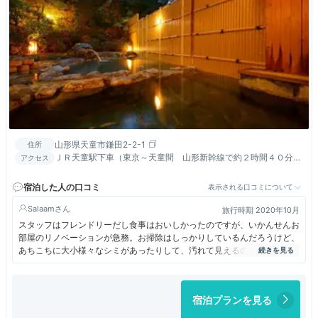
山形県天童市鎌田2-2-1
住所
ＪＲ天童駅下車（東京～天童間 山形新幹線で約２時間４０分）
アクセス
／山形自動車道 山形北ＩＣより２０分
宿泊した人の口コミ
表示される口コミについて
Salaam
旅行時期 2020年10月
スタッフはフレンドリーだし食事はおいしかったのですが、いかんせんお
部屋のリノベーションが急務。お掃除はしっかりしているんだろうけど、
あちこちに大小様々なシミがあったりして、汚れて見えるのが勿体ない。
そしてガーメントブラシは以前宿泊されていた方々の髪の毛がごっそり絡
まっていたり…うーん…ちょっと、ねぇ…。
宿泊プランを見る
上記の問題点さえクリアすれば良いお宿だとは思います。