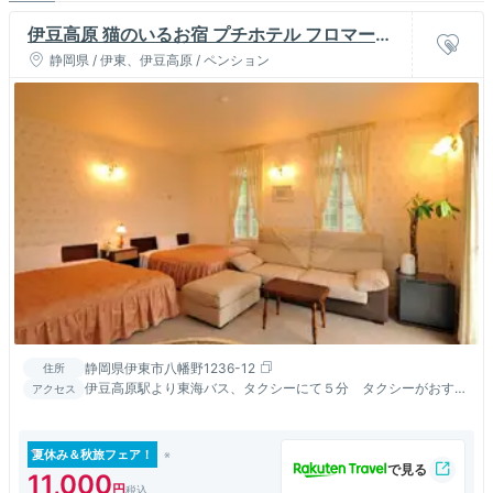
伊豆高原 猫のいるお宿 プチホテル フロマージ
ュ
静岡県 / 伊東、伊豆高原 / ペンション
静岡県伊東市八幡野1236-12
住所
伊豆高原駅より東海バス、タクシーにて５分 タクシーがおすす
アクセス
め。
夏休み＆秋旅フェア！
11,000