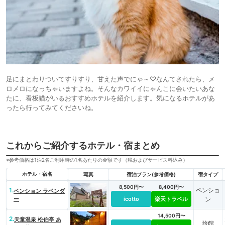
足にまとわりついてすりすり、甘えた声でにゃ～♡なんてされたら、メ
ロメロになっちゃいますよね。そんなカワイイにゃんこに会いたいあな
たに、看板猫がいるおすすめホテルを紹介します。気になるホテルがあ
ったら行ってみてくださいね。
これからご紹介するホテル・宿まとめ
※参考価格は1泊2名ご利用時の1名あたりの金額です（税およびサービス料込み）
ホテル・宿名
写真
宿泊プラン(参考価格)
宿タイプ
8,500円〜
8,400円〜
1.
ペンショ
ペンション ラベンダ
ー
icotto
楽天トラベル
ン
14,500円〜
2.
天童温泉 松伯亭 あ
旅館