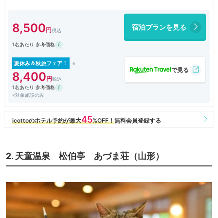
8,500
宿泊プランを見る
1名あたり 参考価格
夏休み＆秋旅フェア！
8,400
1名あたり 参考価格
※対象施設のみ
2. 天童温泉 松伯亭 あづま荘（山形）