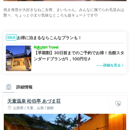
焼き海苔が大好きなねこ女将、まいちゃん。みんなに撫でられ毛並みは
艶々、ちょっと小太り気味なところも超キュートです♡
お得に泊まるならこんなプランも！
SALE
【早期割】30日前までのご予約でお得！当館スタ
ンダードプランが1，100円引♪
詳細を見る
詳細情報
天童温泉 松伯亭 あづま荘
山形県 / 天童、山形 / 旅館