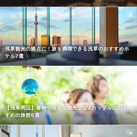
浅草観光の拠点に！旅を満喫できる浅草のおすすめホ
テル7選
【浅草周辺】着物や浴衣で観光しよ♪カップルにおす
すめの旅館6選