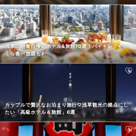
浅草の朝食自慢のホテル&旅館10選｜バイキングやい
くら食べ放題も♪
カップルで贅沢なお泊まり旅行♡浅草観光の拠点にし
たい「高級ホテル＆旅館」6選