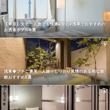
【東京】女子一人旅でも快適&安心♪浅草でおすすめの
お洒落ホテル6選
浅草◆プチご褒美一人旅！しっとり風情のある和な旅
館おすすめ5選