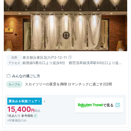
東京都台東区花川戸2-12-11
住所
銀座線5番出口より徒歩6分 都営浅草線浅草駅A5出口より徒歩7
アクセス
分 東武スカイツリーライン東武正面出口より徒歩5分
みんなの過ごし方
スカイツリーの夜景を満喫 ロマンチックに過ごす2日間
カップル
夏休み＆秋旅フェア！
15,400
1名あたり 参考価格
※対象施設のみ