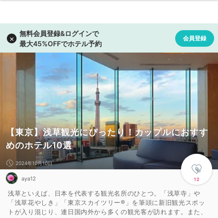
【東京】浅草観光にぴったり！カップルにおすす
めのホテル10選
2024年10月10日
aya12
12
浅草といえば、日本を代表する観光名所のひとつ。「浅草寺」や
「浅草花やしき」「東京スカイツリー®」を筆頭に新旧観光スポッ
トが入り混じり、連日国内外から多くの観光客が訪れます。また、