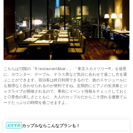
こちらは13階の「R restaurant&bar」。「東京スカイツリー®」を借景
に、カウンター、テーブル、テラス席など気分に合わせて過ごし方を選
ぶことができます。宿泊客は終日利用できるので、旅のスケジュールに
も無理なく合わせられるのが便利ですね。定期的にピアノの生演奏とジ
ャズライブが開催されるので、事前にイベント情報をチェックしておく
と◎景色の美しさとともに、大人のカップルだからこそ浸れる優雅でム
ードたっぷりの時間を過ごせますよ。
カップルならこんなプランも！
おすすめ