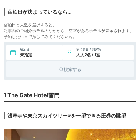
12,452円〜
7.
旅館
旅館浅草指月
icotto
宿泊日が決まっているなら…
15,762円〜
8.
シティホ
浅草九倶楽部
宿泊日と人数を選択すると、
HOTEL
icotto
テル
記事内のご紹介ホテルのなかから、空室があるホテルが表示されます。
予約したい日で探してみてくださいね。
11,840円〜
15,200円〜
ビジネス
9.
浅草東武ホテル
icotto
楽天トラベル
ホテル
宿泊日
宿泊者数 / 部屋数
未指定
大人2名 / 1室
42,952円〜
17,100円〜
ビジネス
10.
雷門旅館
icotto
楽天トラベル
ホテル
検索する
1.The Gate Hotel雷門
浅草寺や東京スカイツリー®を一望できる圧巻の眺望