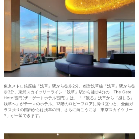
東京メトロ銀座線「浅草」駅から徒歩2分、都営浅草線「浅草」駅から徒
歩3分、東武スカイツリーライン「浅草」駅から徒歩4分の「The Gate
Hotel雷門(ザ・ゲートホテル雷門)」は、「『観る』浅草から『感じる』
浅草へ」がテーマのホテル。13階のロビーフロアに降り立つと、全面ガ
ラス張りの館内からは浅草の街、さらに向こうには「東京スカイツリー
®」が一望できます。