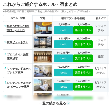
これからご紹介するホテル・宿まとめ
※参考価格は1泊2名ご利用時の1名あたりの金額です（税およびサービス料込み）
ホテル・宿名
写真
宿泊プラン(参考価格)
宿タイプ
16,951円〜
18,400円〜
1.
シティホ
THE GATE HOTEL
雷門 by HULIC
icotto
楽天トラベル
テル
18,537円〜
26,700円〜
シティホ
2.
浅草ビューホテル
icotto
楽天トラベル
テル
14,038円〜
15,400円〜
3.
プロスタイル旅館
旅館
東京浅草
icotto
楽天トラベル
10,289円〜
12,500円〜
4.
ビジネス
リッチモンドホテル
プレミア浅草
icotto
楽天トラベル
ホテル
12,113円〜
12,000円〜
5.
ビジネス
レジデンシャルホテ
ル ビーコンテ浅草
icotto
楽天トラベル
ホテル
33,896円〜
6.
茶室ryokan
旅館
asakusa
icotto
楽天トラベル
一覧の続きを見る