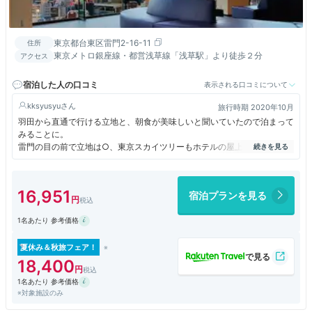
東京都台東区雷門2-16-11
住所
東京メトロ銀座線・都営浅草線「浅草駅」より徒歩２分
アクセス
宿泊した人の口コミ
表示される口コミについて
kksyusyu
旅行時期 2020年10月
羽田から直通で行ける立地と、朝食が美味しいと聞いていたので泊まって
みることに。
雷門の目の前で立地は○、東京スカイツリーもホテルの屋上ラウンジから
綺麗に見えます。
駅も近く立地はとても良かったです。
楽しみにしていた朝食ですが、コロナの影響でビュッフェスタイルは中止
16,951
宿泊プランを見る
になっていました。
ビュッフェで提供されていたお料理をレストラン側が1人分ずつサーブし
1名あたり 参考価格
てくれておかわり自由での提供。私はこちらのスタイルの方がゆっくり食
事ができて良かったです。
メイン料理はエッグベネディクトorフレンチトーストからのチョイス。
夏休み＆秋旅フェア！
フレンチトーストにしましたがデニッシュっぽいパンにしっかりアパレイ
18,400
ユが染みてすごく美味しかったです！
1名あたり 参考価格
パン用バターにエシレが30gポーションが1人1個ずつついてくるのも地味
※対象施設のみ
に嬉しかったです。無塩だったのも良かったです。
朝食と同じお店で夕食もいただきましたが、こちらもとても美味しかった