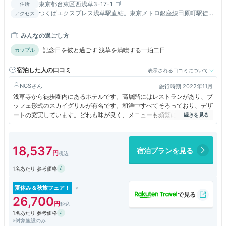
東京都台東区西浅草3-17-1
住所
つくばエクスプレス浅草駅直結。東京メトロ銀座線田原町駅徒歩
アクセス
7分、東武スカイツリーライン浅草駅徒歩10分。
みんなの過ごし方
記念日を彼と過ごす 浅草を満喫する一泊二日
カップル
宿泊した人の口コミ
表示される口コミについて
NGS
旅行時期 2022年11月
浅草寺から徒歩圏内にあるホテルです。高層階にはレストランがあり、ブ
ッフェ形式のスカイグリルが有名です。和洋中すべてそろっており、デザ
ートの充実しています。どれも味が良く、メニューも頻繁に供給されま
す。接客も良かったです。
18,537
宿泊プランを見る
1名あたり 参考価格
夏休み＆秋旅フェア！
26,700
1名あたり 参考価格
※対象施設のみ