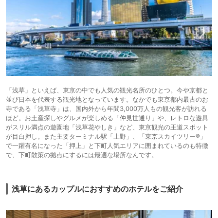
「浅草」といえば、東京の中でも人気の観光名所のひとつ。今や京都と
並び日本を代表する観光地となっています。なかでも東京都内最古のお
寺である「浅草寺」は、国内外から年間3,000万人もの観光客が訪れる
ほど。お土産探しやグルメが楽しめる「仲見世通り」や、レトロな遊具
がスリル満点の遊園地「浅草花やしき」など、東京観光の王道スポット
が目白押し。また主要ターミナル駅「上野」、「東京スカイツリー®」
で一躍有名になった「押上」と下町人気エリアに囲まれているのも特徴
で、下町散策の拠点にするには最適な場所なんです。
浅草にあるカップルにおすすめのホテルをご紹介