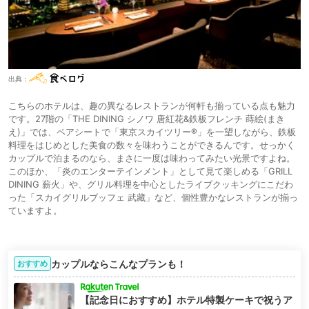
出典：
こちらのホテルは、趣の異なるレストランが何軒も揃っている点も魅力
です。27階の「THE DINING シノワ 唐紅花&鉄板フレンチ 蒔絵(まき
え)」では、ペアシートで「東京スカイツリー®」を一望しながら、鉄板
料理をはじめとした美食の数々を味わうことができるんです。せっかく
カップルで泊まるのなら、まさに一度は味わってみたい光景ですよね。
このほか、「炎のエンターテインメント」として見て楽しめる「GRILL
DINING 薪火」や、グリル料理を中心としたライブクッキングにこだわ
った「スカイグリルブッフェ 武藏」など、個性豊かなレストランが揃っ
ていますよ。
カップルならこんなプランも！
おすすめ
【記念日におすすめ】ホテル特製ケーキで祝うア