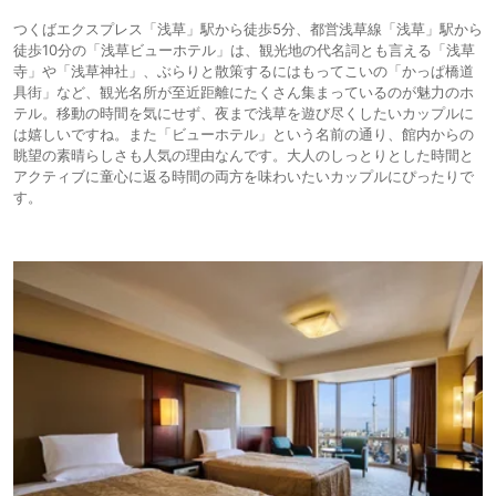
つくばエクスプレス「浅草」駅から徒歩5分、都営浅草線「浅草」駅から
徒歩10分の「浅草ビューホテル」は、観光地の代名詞とも言える「浅草
寺」や「浅草神社」、ぶらりと散策するにはもってこいの「かっぱ橋道
具街」など、観光名所が至近距離にたくさん集まっているのが魅力のホ
テル。移動の時間を気にせず、夜まで浅草を遊び尽くしたいカップルに
は嬉しいですね。また「ビューホテル」という名前の通り、館内からの
眺望の素晴らしさも人気の理由なんです。大人のしっとりとした時間と
アクティブに童心に返る時間の両方を味わいたいカップルにぴったりで
す。