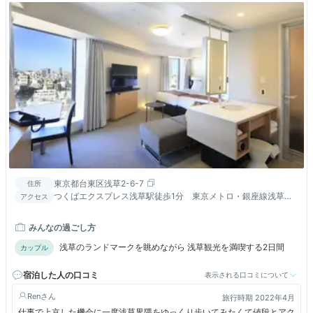
東京都台東区浅草2-6-7
住所
つくばエクスプレス浅草駅徒歩1分 東京メトロ・銀座線浅草駅
アクセス
徒歩8分 都営浅草線浅草駅徒歩9分
みんなの過ごし方
浅草のランドマークを眺めながら 浅草観光を満喫する2日間
カップル
宿泊した人の口コミ
表示される口コミについて
Ren
旅行時期 2022年4月
仕事で上京した機会に一度浅草界隈をゆっくり歩いてみたくて値段とアク