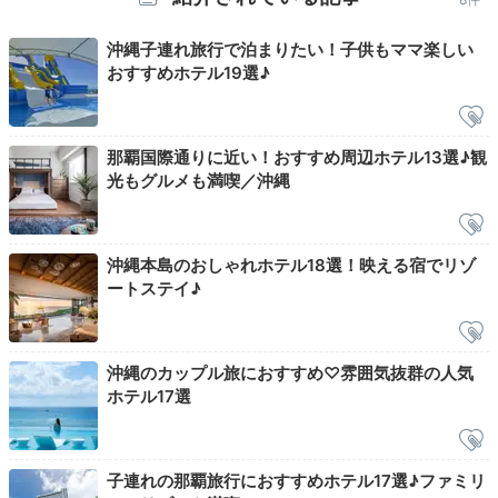
Night
沖縄子連れ旅行で泊まりたい！子供もママ楽しい
22:00
おすすめホテル19選♪
1日を締めくくる
癒やしのバスタイム
那覇国際通りに近い！おすすめ周辺ホテル13選♪観
光もグルメも満喫／沖縄
沖縄本島のおしゃれホテル18選！映える宿でリゾ
ートステイ♪
沖縄のカップル旅におすすめ♡雰囲気抜群の人気
ホテル17選
やぐらルームのみバスタブ付き
ダブ
子連れの那覇旅行におすすめホテル17選♪ファミリ
クシや歯ブラシなどの無料アメニティを1階で選んで
か