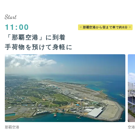
Start
11:00
那覇空港から宿まで車で約8分
「那覇空港」に到着
手荷物を預けて身軽に
那覇空港
空港