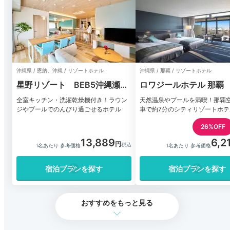
沖縄県 / 恩納、沖縄 / リゾートホテル
沖縄県 / 那覇 / リゾートホテル
星野リゾート BEB5沖縄瀬良
ロワジールホテル 那覇
垣(ベブ)
全室キッチン・洗濯乾燥機付き！ラウン
天然温泉やプールを満喫！那覇
ジやプールでのんびり過ごせるホテル
車で約7分のシティリゾートホテ
26%OFF
13,889
6,2
1名あたり 参考価格
1名あたり 参考価格
宿泊プランを探す
宿泊プランを探す
おすすめをもっと見る