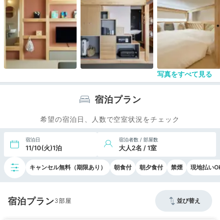
スで様々なイベントが開催されており、泡盛のイベ
ントに参加させていただきました。
泡盛をストレートで飲むという滅多にない経験でし
た！
フロント前ではドリンク（シークワーサージュー
ス・バタフライティー）が提供されていて、蒸し暑
い外からホテルへ戻った時にいただけるのは有難か
ったです。
写真をすべて見る
宿泊プラン
希望の宿泊日、人数で空室状況をチェック
宿泊日
宿泊者数 / 部屋数
11/10(火)1泊
大人2名 / 1室
キャンセル無料（期限あり）
朝食付
朝夕食付
禁煙
現地払いO
宿泊プラン
3
並び替え