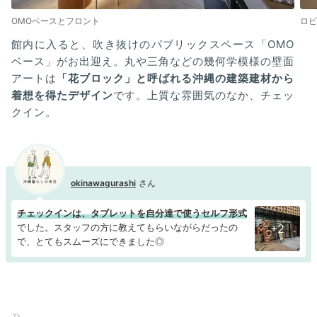
OMOベースとフロント
ロビ
館内に入ると、吹き抜けのパブリックスペース「OMO
ベース」がお出迎え。丸や三角などの幾何学模様の壁面
アートは
「花ブロック」と呼ばれる沖縄の建築建材から
着想を得たデザイン
です。上質な雰囲気のなか、チェッ
クイン。
okinawagurashi
チェックインは、タブレットを自分達で使うセルフ形式
でした。スタッフの方に教えてもらいながらだったの
+2
で、とてもスムーズにできました◎