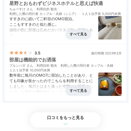
息つけます。160cm幅のベッドがあるダブル、2名利用
星野とおもわずビジネスホテルと思えば快適
にぴったりのツイン、隠れ家気分になれる「やぐらルー
ちゅーすけ
利用目的
観光
利用した際の同行者
カップル・夫婦（シニア）
１人１泊予算
5,000円未満
ム」の3タイプ。
すすきのに続いて二軒目のOMO宿泊。
ここもすすきのと似た感じ。
値段の割に部屋は広めだがバスタブ無い部屋もあ
る。
でも沖縄だとシャワーだけでも十分。
okinawagurashi
アクセス
3.0
コスパ
4.0
客室
3.5
接客対応
3.0
風呂
2.0
モーニングは食べれるが高め。
食事・ドリンク
評価なし
バリアフリー
評価なし
繁華街にあるので外で食べるのを勧める。
3.5
旅行時期 2023年3月
「ダブルルーム」に宿泊。都市観光ホテルなので室内は
夜の飲食には不自由しない。
部屋は機能的でお洒落
割とコンパクトです。
色味やデザインのかわいいものが
+4
プルンパダ
利用目的
観光
利用した際の同行者
カップル・夫婦
多くて、ワクワクする空間
でした！
１人１泊予算
10,000円未満
数年前に旭川のOMO7に宿泊したことがあり、と
ても印象が良かったのでこちらを利用することに
しました。旭川とはまた違った空間のお部屋でし
たが、お洒落で機能的なところはさすがOMO！
ホテル公式
と思わせてくれるホテルでした。今回は遅い時間
ホテルスタッフのおすすめ
のチェックインで一泊だけだったのが残念でした
総支配人
が、また利用することがあれば、もっとゆっくり
過ごしたいと思います。
口コミをもっと見る
「観光地巡りや那覇の街歩きを楽しんだ後に靴を脱いで
朝食はとっても美味しい！といった口コミや記事
寛げた」とお喜びの声を多く頂戴します。やぐらルーム
などを読みましたが、すごく美味しいというわけ
からは、海や夕陽を眺めることもできます。
ではなく、普通に美味しいレベルでした。グルメ