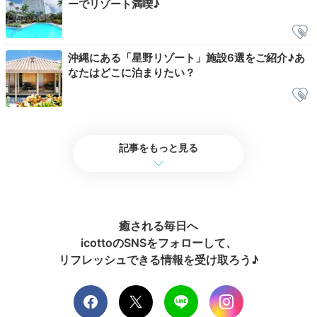
ーでリゾート満喫♪
ら客室へ。パジャマや、自然派コスメブランド
「OSAJI(オサジ)」のスキンケアセットは有料で利用で
きます。室内のバスルーム、トイレ、洗面台は3点独立
型で快適♪
沖縄にある「星野リゾート」施設6選をご紹介♪あ
なたはどこに泊まりたい？
okinawagurashi
記事をもっと見る
部屋には必要最低限のものが揃っているという感じ。私
が泊まった客室の「ダブルルーム」はシャワーのみでし
+1
た。上下別で過ごしやすいパジャマは、200円で借りま
した◎
癒される毎日へ
icottoのSNSをフォローして、
リフレッシュできる情報を受け取ろう♪
2日目