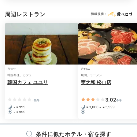
周辺レストラン
情報提供：
Cafe
20:30
「OMOカフェ」で
至福の二次会
17m
19m
韓国料理、カフェ
焼肉、ラーメン
韓国カフェ ユユリ
実之和 松山店
-
3.02
0件
4件
～￥999
￥3,000～￥3,999
～￥999
-
条件に似たホテル・宿を探す