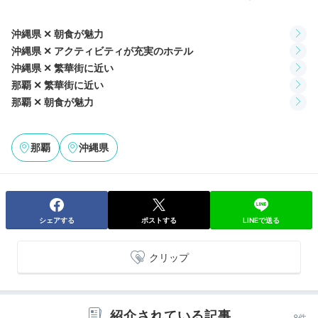
カフェメニューイメージ
パッ
沖縄県 ✕ 朝食が魅力
OMOベース内の「OMOカフェ」は、
10時から24時ま
沖縄県 ✕ アクティビティが充実のホテル
でカフェ&バータイム。
島バナナとマンゴーのアイスが
沖縄県 ✕ 繁華街に近い
のった「トロピカルパフェ」や「マンゴー黒糖プリン」
那覇 ✕ 繁華街に近い
などの沖縄スイーツに、ビールやカクテルなどお酒も充
那覇 ✕ 朝食が魅力
実。
那覇
沖縄県
okinawagurashi
OMOカフェはとっても素敵な雰囲気の場所！ここで期
シェアする
ポストする
LINEで送る
間限定開催イベント「沖縄そバリエーション」に参加し
+4
ました。夕食は軽くして、締め蕎麦としていただきまし
クリップ
た。
紹介されている記事
8件