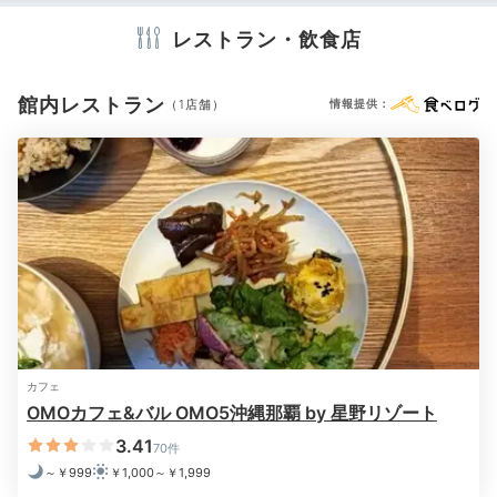
※設備・アメニティは、確認が取れている情報を表示しています。
レストラン・飲食店
館内レストラン
（1店舗）
情報提供：
夜の国際通り
館内で夕食の提供は無いので、外食しに出かけましょ
う。ホテルから徒歩約7分の「国際通り」は、約1.6km
の通りに約600の店が並ぶ繁華街。ご近所マップを参考
に探してみたり、人気店に足を運んだりしてみて。
okinawagurashi
カフェ
OMOカフェ&バル OMO5沖縄那覇 by 星野リゾート
夕食は、ホテル近くの餃子と中華料理が大人気の居酒屋
3.41
70件
「餃子酒場 金五郎」へ。名物の「金五郎焼餃子」は、
+3
中身ぎっしり皮もちもちで、噂通り絶品でした◎予約必
～￥999
￥1,000～￥1,999
須です。