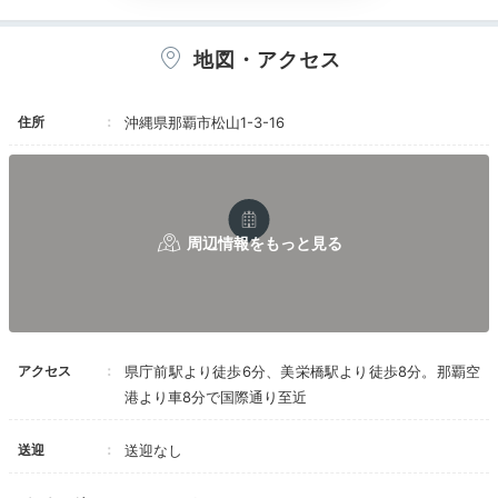
な人や美味しい物を食べまくっている人には物足
りない味だと思います。とは言え、美味しくない
地図・アクセス
わけではなく、普通に美味しいレベルです。だけ
ど次回からは素泊まり一択です。
Activity
住所
沖縄県那覇市松山1-3-16
16:00
OMOベースで
那覇の魅力を深掘り
アクセス
県庁前駅より徒歩6分、美栄橋駅より徒歩8分。那覇空
港より車8分で国際通り至近
送迎
送迎なし