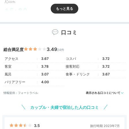
Room
15:30
全室にソファ完備
南国風の機能的な客室
口コミ
3.49
総合満足度
24件
アクセス
3.67
コスパ
3.72
客室
3.78
接客対応
3.72
風呂
3.07
食事・ドリンク
3.67
バリアフリー
4.00
情報提供：フォートラベル
表示される口コミについて
ツインルーム
ダブ
カップル・夫婦で宿泊した人の口コミ
客室は全190室。素足でも過ごしやすい和紙畳の床で
す。足を伸ばせるソファが備わり、旅の合間にほっと一
3.5
旅行時期 2023年7月