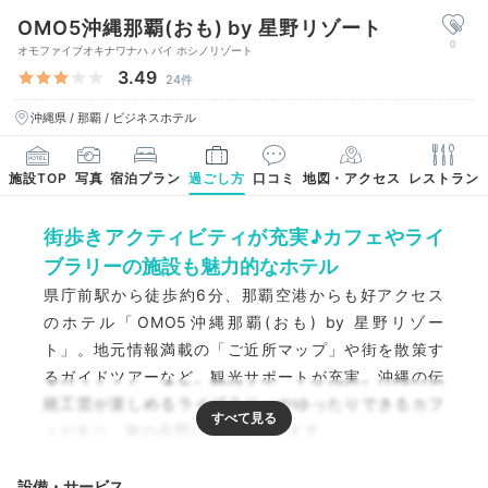
OMO5沖縄那覇(おも) by 星野リゾート
0
オモファイブオキナワナハ バイ ホシノリゾート
3.49
24件
沖縄県 / 那覇 / ビジネスホテル
施設TOP
写真
宿泊プラン
過ごし方
口コミ
地図・アクセス
レストラン
街歩きアクティビティが充実♪カフェやライ
ブラリーの施設も魅力的なホテル
県庁前駅から徒歩約6分、那覇空港からも好アクセス
のホテル「OMO5沖縄那覇(おも) by 星野リゾー
ト」。地元情報満載の「ご近所マップ」や街を散策す
るガイドツアーなど、観光サポートが充実。沖縄の伝
統工芸が楽しめるライブラリーやゆったりできるカフ
ェがあり、旅の合間に息抜きできます。
設備・サービス