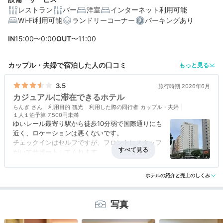
レストラン
バー
洋室
インターネット利用可能
Wi-Fi利用可能
ランドリーコーナー
パーキングあり
編集部おすすめの３つのポイント
IN
15:00〜0:00
OUT
〜11:00
頼れるOMOレンジャー同行！スーパーや裏国際通りを楽
しく巡る
カップル・夫婦で宿泊した人の口コミ
もっと見る
全室にソファが備わる機能的な客室。水回りは3点独立型
で広々！
3.5
旅行時期 2026年6月
カジュアルに滞在できるホテル
フレンチトーストなど5種から選べる朝食。サラダ・スー
らんぎ
プ付き♪
利用目的
観光
利用した際の同行者
カップル・夫婦
１人１泊予算
7,500円未満
ゆいレール最寄り駅から徒歩10分弱で国際通りにも
近く、ロケーションは悪くないです。
チェックインはセルフですが、フロントにスタッフ
宿泊体験やホテル公式からのコメントあり
がいてサポートしてくれます。
アクセス
3.5
コスパ
3.5
客室
4.0
接客対応
4.0
風呂
3.0
部屋は畳敷きで居心地よいです。
ホテルの紹介と売上のしくみ
食事・ドリンク
評価なし
バリアフリー
評価なし
バスタブがないことだけが残念ですが、シャワーだ
けで十分というのであれば満足度高い部屋だと思い
ます。
写真
2階のライブラリーや1階のラウンジみたいなスペー