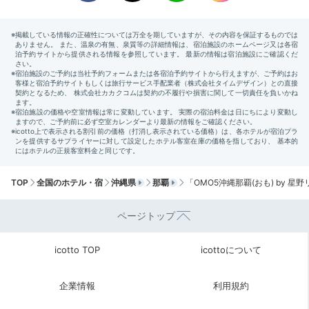
Breakfast
07:30
「OMOカフェ」で
5種から選ぶ朝食
TOP
全国のホテル・宿
沖縄県
那覇
「OMO5沖縄那覇(おも) by 
ページトップ
icotto TOP
icottoについて
朝食全体イメージ
フレ
企業情報
利用規約
朝食はOMOカフェでいただきます。メインは、フレン