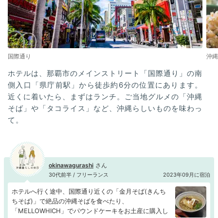
国際通り
沖縄
ホテルは、那覇市のメインストリート「国際通り」の南
側入口「県庁前駅」から徒歩約6分の位置にあります。
近くに着いたら、まずはランチ。ご当地グルメの「沖縄
そば」や「タコライス」など、沖縄らしいものを味わっ
て。
okinawagurashi
30代前半 / フリーランス
2023年09月に宿泊
ホテルへ行く途中、国際通り近くの「金月そば(きんち
ちそば)」で絶品の沖縄そばを食べたり、
+7
「MELLOWHICH」でパウンドケーキをお土産に購入し