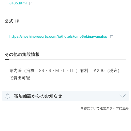
ホテルスタッフのおすすめ
8165.html
レストラン
バー
総支配人
琉球王朝時代から独自の情緒を育み、ディープな魅力が
公式HP
ベビー＆子供関連
詰まった那覇の街。地元を知り尽くしたOMOレンジャー
と過ごすと那覇滞在がより楽しめます。
https://hoshinoresorts.com/ja/hotels/omo5okinawanaha/
部屋情報
洋室
インターネット利用可能
Wi-Fi利用可能
その他の施設情報
ユニバーサルルーム
Dinner
館内着（浴衣 SS・S・M・L・LL ）有料 ￥200（税込）
18:00
宿周辺
その他館内施設
で貸出可能
那覇の街中に出かけて
ランドリーコーナー
地元の味を満喫
宿泊施設からのお知らせ
アメニティ
内容について運営スタッフに連絡
テレビ
冷蔵庫
シャンプー
リンス
ボディソープ
タオル
バスタオル
ドライヤー
電気ポット
加湿器