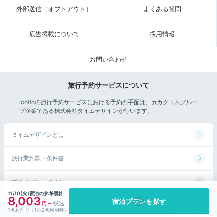
チトーストやクロックムッシュ、サラダプレートなど5
外部送信（オプトアウト）
よくある質問
種類のからチョイス。
サラダ、スープ、ドリンクもセッ
ト
です。ジュースの他に、沖縄らしい「さんぴん茶」も
広告掲載について
採用情報
ありますよ。
お問い合わせ
旅行予約サービスについて
okinawagurashi
icottoの旅行予約サービスにおける予約の手配は、カカクコムグルー
プ企業である株式会社タイムデザインが行います。
私は「パンプレート」夫は「ピザトースト」を選びまし
た。ドリンクバーも付いていました。
マンゴーオレンジ
+3
のジュースがとっても美味しかった
のでおすすめです！
タイムデザインとは
旅行業約款・条件書
ホテル公式
プライバシーポリシー
ホテルスタッフのおすすめ
11/10(火)宿泊の参考価格
総支配人
8,003
宿泊プランを探す
©Kakaku.com, Inc. All Rights Reserved.
1名あたり（1泊2名利用時）
外はカリッと、中はふんわり食感に焼き上げたブリオッ