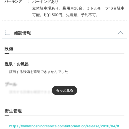
パーキング
パーキングあり
立体駐車場あり。乗用車28台、ミドルルーフ16台駐車
楽しい気持ちになるご近所マップ
宿泊
可能。1泊1,500円。先着順。予約不可。
OMOベースに移動。スタッフのおすすめスポットが載
る
「ご近所マップ」を見て情報収集
しましょう。時間が
あえば、夕方開催の「裏」国際通りの街歩きや、首里城
施設情報
講座など沖縄の魅力を知れる無料アクティビティに参加
してみて。
設備
温泉・お風呂
okinawagurashi
プール
OMOベースは広々としているので、館内のOMOカフェ
で飲み物を買ってゆっくりするのもおすすめです＾＾
+2
リラクゼーション
衛生管理
ホテル公式
飲食
https://www.hoshinoresorts.com/information/release/2020/04/8