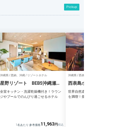
Pickup
沖縄県 / 恩納、沖縄 / リゾートホテル
沖縄県 / 西表島 / リゾートホテル
星野リゾート BEB5沖縄瀬良
西表島ホテル by 星野リゾー
垣(ベブ)
全室キッチン・洗濯乾燥機付き！ラウン
世界自然遺産の離島で、アクティビテ
ジやプールでのんびり過ごせるホテル
を満喫！亜熱帯のジャングルリゾート
11,963
1名あたり 参考価格