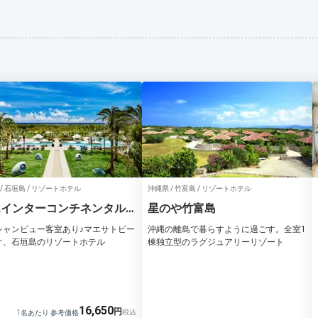
/ 石垣島 / リゾートホテル
沖縄県 / 竹富島 / リゾートホテル
Aインターコンチネンタル
星のや竹富島
リゾート
シャンビュー客室あり♪マエサトビー
沖縄の離島で暮らすように過ごす。全室1
ぐ、石垣島のリゾートホテル
棟独立型のラグジュアリーリゾート
16,650
1名あたり 参考価格