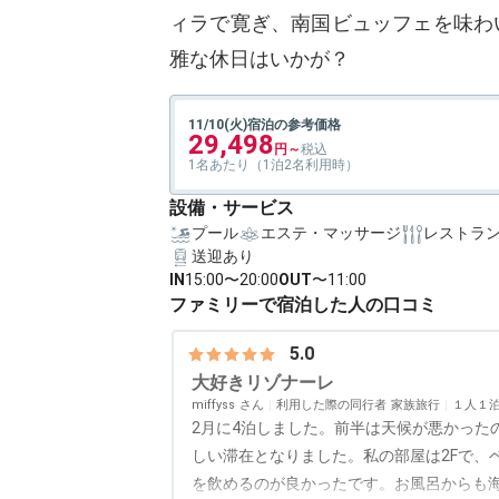
ィラで寛ぎ、南国ビュッフェを味わ
雅な休日はいかが？
11/10(火)宿泊の参考価格
29,498
1名あたり（1泊2名利用時）
設備・サービス
プール
エステ・マッサージ
レストラ
送迎あり
IN
15:00〜20:00
OUT
〜11:00
ファミリーで宿泊した人の口コミ
5.0
大好きリゾナーレ
miffyss
利用した際の同行者
家族旅行
１人１
2月に4泊しました。前半は天候が悪かった
しい滞在となりました。私の部屋は2Fで、
を飲めるのが良かったです。お風呂からも