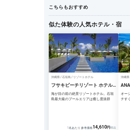
こちらもおすすめ
似た体験の人気ホテル・宿
沖縄県 / 石垣島 / リゾートホテル
沖縄県 
フサキビーチリゾート ホテル
AN
＆ヴィラズ
石垣
海が目の前の絶景リゾートホテル。石垣
オー
島最大級のプールエリアは癒し度抜群
チす
14,610
1名あたり 参考価格