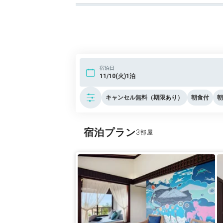
宿泊日
11/10(火)1泊
キャンセル無料（期限あり）
朝食付
朝
宿泊プラン
3