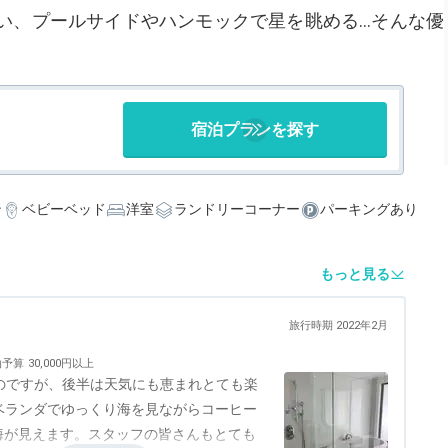
い、プールサイドやハンモックで星を眺める…そんな優
宿泊プランを探す
ン
ベビーベッド
洋室
ランドリーコーナー
パーキングあり
もっと見る
旅行時期 2022年2月
泊予算
30,000円以上
のですが、後半は天気にも恵まれとても楽
ベランダでゆっくり海を見ながらコーヒー
海が見えます。スタッフの皆さんもとても