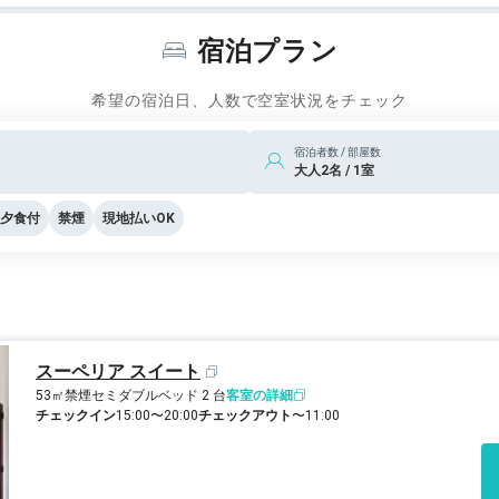
宿泊プラン
希望の宿泊日、人数で空室状況をチェック
宿泊者数 / 部屋数
大人2名 / 1室
夕食付
禁煙
現地払いOK
スーペリア スイート
53㎡
禁煙
セミダブルベッド 2 台
客室の詳細
チェックイン
15:00〜20:00
チェックアウト
〜11:00