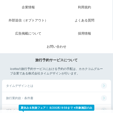
ヘルシーな和朝食
企業情報
利用規約
外部送信（オプトアウト）
よくある質問
広告掲載について
採用情報
お問い合わせ
旅行予約サービスについて
icottoの旅行予約サービスにおける予約の手配は、カカクコムグルー
朝食は富士山も望めるお食事処でいただきます。焼き魚
プ企業である株式会社タイムデザインが行います。
や、茶わん蒸し、味噌汁、漬物、炊き立てご飯など、昔
ながらの旅館の朝ごはんが並びます。海を眺めながらい
タイムデザインとは
ただきましょう。
旅行業約款・条件書
夏休み＆秋旅フェア！
8/20(木) 9:59まで ※対象施設のみ
プライバシーポリシー