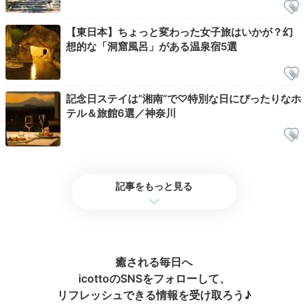
Morning
【東日本】ちょっと変わった女子旅はいかが？幻
07:00
想的な「洞窟風呂」がある温泉宿5選
文化財に登録された
岩本楼ローマ風呂
記念日ステイは”湘南”で♡特別な日にぴったりなホ
テル＆旅館6選／神奈川
記事をもっと見る
癒される毎日へ
icottoのSNSをフォローして、
リフレッシュできる情報を受け取ろう♪
聖堂を思わせるドーム型の天井とステンドグラスが印象