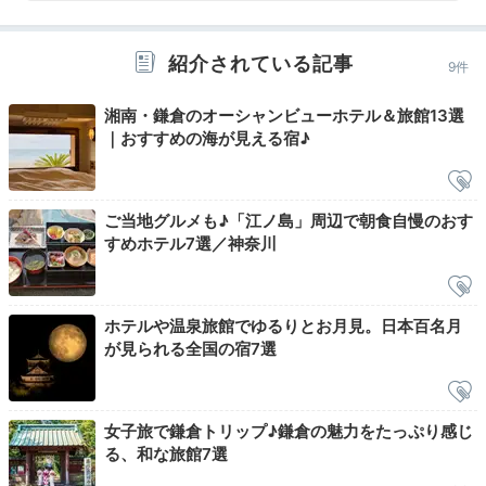
紹介されている記事
9件
湘南・鎌倉のオーシャンビューホテル＆旅館13選
｜おすすめの海が見える宿♪
ご当地グルメも♪「江ノ島」周辺で朝食自慢のおす
将軍や大名も宿泊した鎌倉時代からある岩本楼。館内1
すめホテル7選／神奈川
階には、これまでの歴史を知ることができる数々の品が
展示されています。お風呂あがりにチェックしてみて
は。
ホテルや温泉旅館でゆるりとお月見。日本百名月
が見られる全国の宿7選
2日目
女子旅で鎌倉トリップ♪鎌倉の魅力をたっぷり感じ
る、和な旅館7選