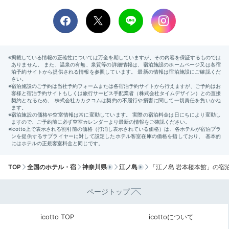
的な「ローマ風呂」。今にも古来のギリシャ人が出てき
そう。洞窟風呂とあわせて、男女入れ替え制です。どち
らも入れるように計画的に利用しましょう。
azuazu_wakuwaku
夜に洞窟風呂、朝はローマ風呂に入りました。タイル
や、ステンドグラス、天井のドーム、全てに趣があって
+3
とっても素敵でした。
TOP
全国のホテル・宿
神奈川県
江ノ島
「江ノ島 岩本楼本館」の宿
Breakfast
08:00
ページトップ
富士山のみえる食事処
icotto TOP
icottoについて