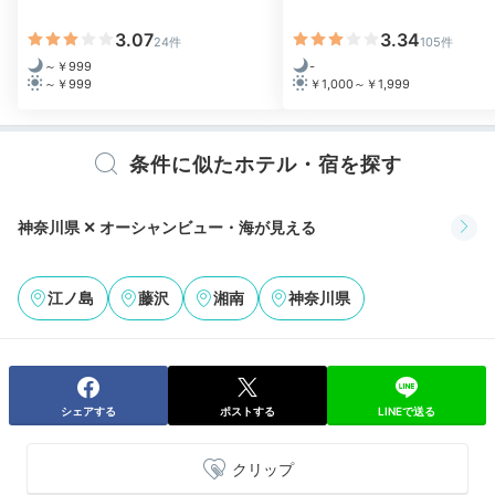
3.07
3.34
24件
105件
～￥999
-
～￥999
￥1,000～￥1,999
azuazu_wakuwaku
洞窟風呂は探検気分で、湯気も相まって神秘的な雰囲気
で良かったです。子どもたちも印象深かったようです。
+1
条件に似たホテル・宿を探す
今もあのお風呂良かったねと話しています。
神奈川県 ✕ オーシャンビュー・海が見える
江ノ島
藤沢
湘南
神奈川県
Night
21:30
館内で歴史探訪
貴重な資料と品
シェアする
ポストする
LINEで送る
クリップ