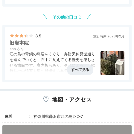
ではありませんが国の登録有形文化財の指定を受
アクセス
3.5
コスパ
3.0
客室
3.5
接客対応
3.5
風呂
4.0
けたローマ風呂は大変趣きがあり、入ってみる価
食事・ドリンク
3.5
バリアフリー
評価なし
値があります。夏はプールもオープンしていてチ
その他の口コミ
ェックアウト後も利用することが出来ます。
3.5
旅行時期 2023年2月
旧岩本院
boo
江の島の青銅の鳥居をくぐり、弁財天仲見世通り
「湘南海岸ビュー」客室は、歴史を感じる造りながらも
を進んでいくと、右手に見えてくる歴史を感じさ
綺麗に整えられており、昔ながらの旅館の風情を感じら
せる旅館です。案内板もあり、それによると、歌
れます。広縁からは海と富士山がみえ、時を忘れて寛げ
舞伎の白浪五人男に登場する弁天小僧は岩本院の
稚児がモデルであると言われているとのことでし
ますよ。浴衣に着替えてのんびりしましょう。
た。
地図・アクセス
azuazu_wakuwaku
住所
神奈川県藤沢市江の島2-2-7
オーシャンビュー和室に泊まりました。お庭を下りると
プールがあり、その前には海が広がっていました。天気
+1
も良く夕日も朝日もとってもキレイでした。