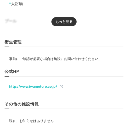
大浴場
海老の磯辺焼が付いた「亀コース」は海鮮たっぷりで江
の島らしさ満点。先付けから最後の水菓子まで、旬を意
プール
識した内容です。10畳・12畳客室なら、夕食はお部屋
プール
でいただくことも可能です。
衛生管理
リラクゼーション
azuazu_wakuwaku
飲食
公式HP
レストラン
海老の磯部焼きが付いたコースにしました。1人1匹ずつ
食べられました。お刺身なども美味しかったです。
+1
http://www.iwamotoro.co.jp/
ベビー＆子供関連
その他の施設情報
部屋情報
Relax
20:30