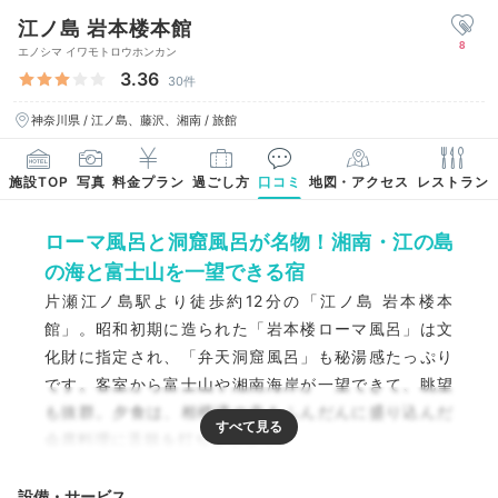
江ノ島 岩本楼本館
8
エノシマ イワモトロウホンカン
3.36
30件
神奈川県 / 江ノ島、藤沢、湘南 / 旅館
施設TOP
写真
料金プラン
過ごし方
口コミ
地図・アクセス
レストラン
ローマ風呂と洞窟風呂が名物！湘南・江の島
の海と富士山を一望できる宿
片瀬江ノ島駅より徒歩約12分の「江ノ島 岩本楼本
館」。昭和初期に造られた「岩本楼ローマ風呂」は文
化財に指定され、「弁天洞窟風呂」も秘湯感たっぷり
です。客室から富士山や湘南海岸が一望できて、眺望
も抜群。夕食は、相模湾の幸をふんだんに盛り込んだ
会席料理に舌鼓を打ちましょう。
設備・サービス