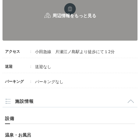
Dinner
18:30
アクセス
小田急線 片瀬江ノ島駅より徒歩にて１2分
江の島の恵みを存分に
お部屋で海鮮会席
送迎
送迎なし
パーキング
パーキングなし
施設情報
設備
温泉・お風呂