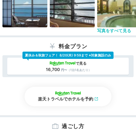
る老朽化した建物の旅館です。
ローマ風呂は登録有形文化財に登録されており、見
ごたえのあるお風呂でした。個人的には、弁天洞窟
風呂はそれほど特徴のあるお風呂には感じませんで
写真をすべて見る
した。
時間により2つの大浴場は男女入れ替えとなってお
り、残念ながら弁天洞窟風呂しか入れませんでし
料金プラン
た。
夏休み＆秋旅フェア！
8/20(木) 9:59まで ※対象施設のみ
江の島の弁財天仲見世通りから入って玄関までの植
え込みは落ち着いた雰囲気で、老舗を感じました。
16,700
（1泊1名あたり）
楽天トラベルでホテルを予約
過ごし方