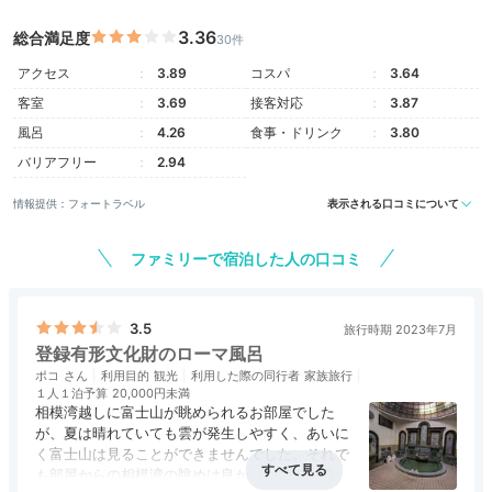
3.36
総合満足度
30件
azuazu_wakuwaku
アクセス
3.89
コスパ
3.64
客室
3.69
接客対応
3.87
江の島エスカーに乗って「江の島シーキャンドル」の展望台に行っ
たり、弁財天仲見世通りの名物の大きなタコせんべいもいただけて
風呂
4.26
食事・ドリンク
3.80
良かったです。
バリアフリー
2.94
情報提供：フォートラベル
表示される口コミについて
ファミリーで宿泊した人の口コミ
Room
18:00
3.5
旅行時期 2023年7月
富士山と海景色
登録有形文化財のローマ風呂
昔ながらの客室で寛ぐ
ポコ
利用目的
観光
利用した際の同行者
家族旅行
１人１泊予算
20,000円未満
相模湾越しに富士山が眺められるお部屋でした
が、夏は晴れていても雲が発生しやすく、あいに
く富士山は見ることができませんでした。それで
も部屋からの相模湾の眺めは良かったです。温泉