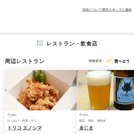
その他館内施設
アドベンチャー感◎
内容について運営スタッフに連絡
宴会場
卓球台
ワクワク洞窟風呂
アメニティ
テレビ
冷蔵庫
エアコン
洗浄機付トイレ
浴衣
歯ブラシ
レストラン・飲食店
ボディソープ
タオル
バスタオル
ドライヤー
お茶セット
周辺レストラン
情報提供：
※設備・アメニティは、確認が取れている情報を表示しています。
洞窟風呂はごつごつした岩で造られており、少し薄暗く
て冒険気分が味わえます。天井が高いので圧迫感はなく
28m
32m
からあげ、惣菜・デリ
食堂、海鮮、海鮮丼
安心して入れます。洗い場には赤い鳥居に鎮座する金色
トリコ エノシマ
ゑじま
の八臂弁財天の姿も。