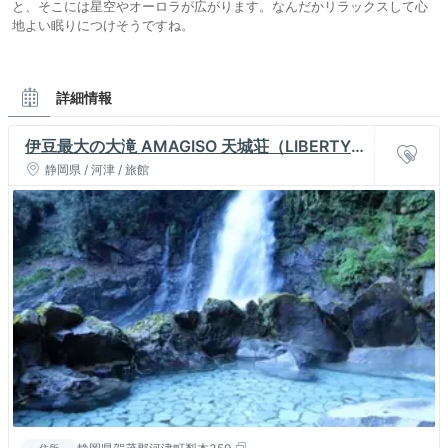
と、そこには星空やオーロラが広がります。なんだかリラックスして心
地よい眠りにつけそうですね。
詳細情報
伊豆最大の大滝 AMAGISO 天城荘（LIBERTY
RESORT）
静岡県 / 河津 / 旅館