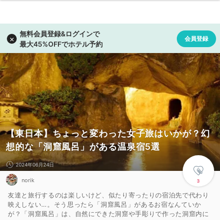
【東日本】ちょっと変わった女子旅はいかが？幻
想的な「洞窟風呂」がある温泉宿5選
2024年06月24日
norik
3
友達と旅行するのは楽しいけど、似たり寄ったりの宿泊先で代わり
映えしない…。そう思ったら「洞窟風呂」があるお宿なんていか
が？「洞窟風呂」は、自然にできた洞窟や手彫りで作った洞窟内に