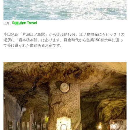
出典：
小田急線「片瀬江ノ島駅」から徒歩約15分。江ノ島観光にもピッタリの
場所に「岩本楼本館」はあります。鎌倉時代から創業150有余年に渡っ
て受け継がれた由緒あるお宿です。