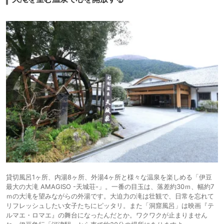
貸切風呂1ヶ所、内湯8ヶ所、外湯4ヶ所と様々な温泉を楽しめる「伊豆
最大の大滝 AMAGISO -天城荘-」。一番の目玉は、落差約30ｍ、幅約7
ｍの大滝を望みながらの外湯です。大迫力の滝は壮観で、日常を忘れて
リフレッシュしたい女子たちにピッタリ。また「洞窟風呂」は映画『テ
ルマエ・ロマエ』の舞台になったんだとか。ワクワクが止まりません