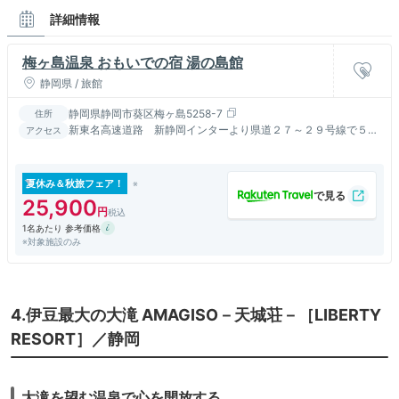
詳細情報
梅ヶ島温泉 おもいでの宿 湯の島館
静岡県 / 旅館
静岡県静岡市葵区梅ヶ島5258-7
住所
新東名高速道路 新静岡インターより県道２７～２９号線で５０
アクセス
分
夏休み＆秋旅フェア！
25,900
1名あたり 参考価格
※対象施設のみ
4.伊豆最大の大滝 AMAGISO－天城荘－［LIBERTY
RESORT］／静岡
大滝を望む温泉で心を開放する