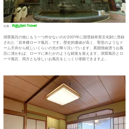
出典：
洞窟風呂の他にもう一つ外せないのが2001年に国登録有形文化財に登録
された「岩本楼ローマ風呂」です。歴史的価値が高く、聖堂のようなド
ーム天井から眩しいくらいの光が降り注いでいます。異国情緒漂うお風
呂に浸かれば、ローマに来たかのような錯覚を覚えます。洞窟風呂とロ
ーマ風呂、両方とも珍しいお風呂をじっくり堪能できますよ。