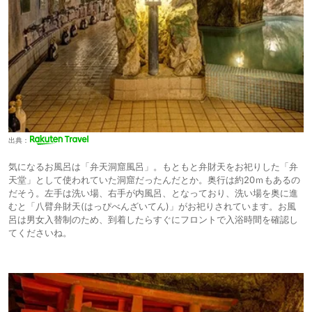
出典：
気になるお風呂は「弁天洞窟風呂」。もともと弁財天をお祀りした「弁
天堂」として使われていた洞窟だったんだとか。奥行は約20ｍもあるの
だそう。左手は洗い場、右手が内風呂、となっており、洗い場を奥に進
むと「八臂弁財天(はっぴべんざいてん)」がお祀りされています。お風
呂は男女入替制のため、到着したらすぐにフロントで入浴時間を確認し
てくださいね。