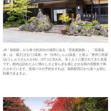
JR「福島駅」から車で約30分の場所にある「安達屋旅館」。「高湯温
泉」は「蔵王(ざおう)温泉」や「白布(しらぶ)温泉」と並ぶ「奥州三高湯
(おうしゅうさんたかゆ)」の1つと言われ、永く人々に愛されてきた名湯
です。館内は訪れた人に懐かしさと安らぎを感じさせる和の雰囲気で満
たされています。送迎バスの予約をすれば、福島駅西口から楽々お宿に
到着できますよ。