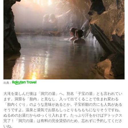
出典：
大滝を楽しんだ後は「洞穴の湯」へ。別名「子宝の湯」とも言われてい
ます。洞窟を「胎内」と見なし、入って出てくることで生まれ変わる
「胎内くぐり」のような意味があるとか。子宝祈願の方にも人気がある
そうですよ。温泉と湯気でお肌もしっとりもちもちになりそうですね。
ぬるめのお湯だからゆっくり入れます。たっぷり汗をかけばデトックス
完了！「洞穴の湯」は有料の完全貸切のため、忘れずに予約してくださ
いね。