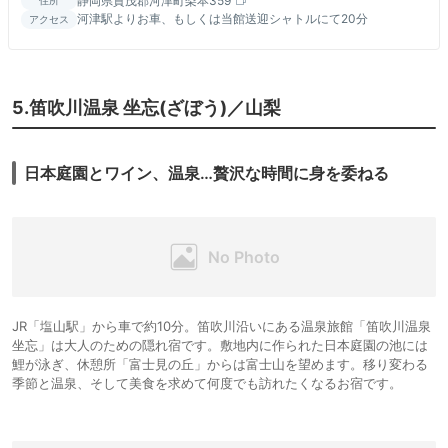
静岡県賀茂郡河津町梨本359
住所
河津駅よりお車、もしくは当館送迎シャトルにて20分
アクセス
5.笛吹川温泉 坐忘(ざぼう)／山梨
日本庭園とワイン、温泉…贅沢な時間に身を委ねる
JR「塩山駅」から車で約10分。笛吹川沿いにある温泉旅館「笛吹川温泉
坐忘」は大人のための隠れ宿です。敷地内に作られた日本庭園の池には
鯉が泳ぎ、休憩所「富士見の丘」からは富士山を望めます。移り変わる
季節と温泉、そして美食を求めて何度でも訪れたくなるお宿です。