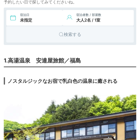
予約したい日で探してみてくださいね。
宿泊日
宿泊者数 / 部屋数
未指定
大人2名 / 1室
検索する
1.高湯温泉 安達屋旅館／福島
ノスタルジックなお宿で乳白色の温泉に癒される