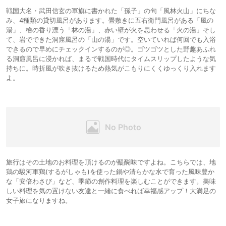
戦国大名・武田信玄の軍旗に書かれた「孫子」の句「風林火山」にちな
み、4種類の貸切風呂があります。畳敷きに五右衛門風呂がある「風の
湯」、檜の香り漂う「林の湯」、赤い壁が火を思わせる「火の湯」そし
て、岩でできた洞窟風呂の「山の湯」です。空いていれば何回でも入浴
できるので早めにチェックインするのが◎。ゴツゴツとした野趣あふれ
る洞窟風呂に浸かれば、まるで戦国時代にタイムスリップしたような気
持ちに。時折風が吹き抜けるため熱気がこもりにくくゆっくり入れます
よ。
旅行はその土地のお料理を頂けるのが醍醐味ですよね。こちらでは、地
鶏の駿河軍鶏(するがしゃも)を使った鍋や清らかな水で育った風味豊か
な「安倍わさび」など、季節の創作料理を楽しむことができます。美味
しい料理を気の置けない友達と一緒に食べれば幸福感アップ！大満足の
女子旅になりますね。