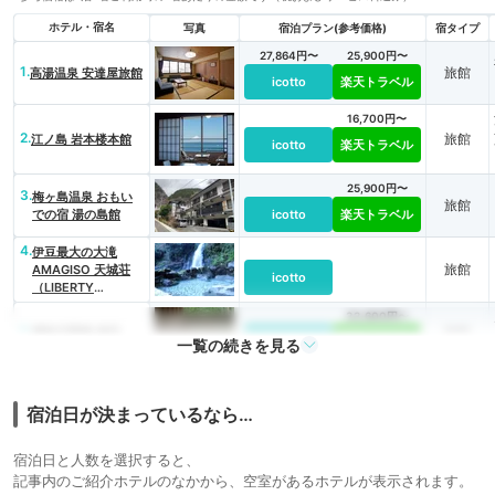
ホテル・宿名
写真
宿泊プラン(参考価格)
宿タイプ
27,864円〜
25,900円〜
1.
旅館
高湯温泉 安達屋旅館
icotto
楽天トラベル
16,700円〜
2.
旅館
江ノ島 岩本楼本館
icotto
楽天トラベル
25,900円〜
3.
梅ヶ島温泉 おもい
旅館
での宿 湯の島館
icotto
楽天トラベル
4.
伊豆最大の大滝
旅館
AMAGISO 天城荘
icotto
（LIBERTY
RESORT）
33,600円〜
5.
旅館
笛吹川温泉 坐忘
icotto
楽天トラベル
一覧の続きを見る
宿泊日が決まっているなら…
宿泊日と人数を選択すると、
記事内のご紹介ホテルのなかから、空室があるホテルが表示されます。