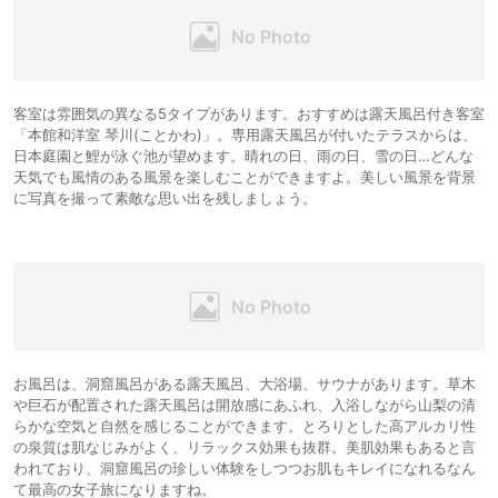
客室は雰囲気の異なる5タイプがあります。おすすめは露天風呂付き客室
「本館和洋室 琴川(ことかわ)」。専用露天風呂が付いたテラスからは、
日本庭園と鯉が泳ぐ池が望めます。晴れの日、雨の日、雪の日…どんな
天気でも風情のある風景を楽しむことができますよ。美しい風景を背景
に写真を撮って素敵な思い出を残しましょう。
お風呂は、洞窟風呂がある露天風呂、大浴場、サウナがあります。草木
や巨石が配置された露天風呂は開放感にあふれ、入浴しながら山梨の清
らかな空気と自然を感じることができます。とろりとした高アルカリ性
の泉質は肌なじみがよく、リラックス効果も抜群。美肌効果もあると言
われており、洞窟風呂の珍しい体験をしつつお肌もキレイになれるなん
て最高の女子旅になりますね。