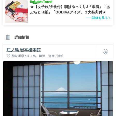
☆【女子旅/夕食付】朝はゆっくり♪「巾着」「あ
ぶらとり紙」「GODIVAアイス」３大特典付★
詳細を見る
詳細情報
江ノ島 岩本楼本館
神奈川県 / 江ノ島、藤沢、湘南 / 旅館