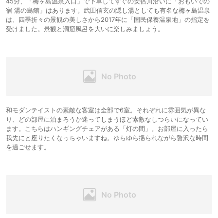
45分、「梅ヶ島温泉入口」で下車してすぐの安倍川沿いに「おもいでの
宿 湯の島館」はあります。武田信玄の隠し湯としても有名な梅ヶ島温泉
は、四季折々の景観の美しさから2017年に「国民保養温泉地」の指定を
受けました。景観と洞窟風呂を大いに楽しみましょう。
和モダンテイストの素敵な客室は全部で6室。それぞれに雰囲気が異な
り、どの部屋に泊まろうか迷ってしまうほど素敵なしつらいになってい
ます。こちらはハンギングチェアがある「灯の間」。お部屋に入ったら
我先にと座りたくなっちゃいますね。ゆらゆら揺られながら贅沢な時間
を過ごせます。