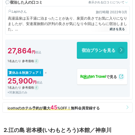
宿泊した人の口コミ
表示される口コミについて
Lapin
旅行時期 2022年3月
高湯温泉は玉子湯に泊まったことがあり、泉質の良さでお気に入りになり
ましたが、安達屋旅館の評判の良さが気になり今回はこちらに宿泊しまし
た。
大きすぎず程よい規模の旅館でインテリアも良い感じ。囲炉裏のあるラウ
ンジで温泉後の水分補給等何かと何かとリラックスできました。
一番大きな露天風呂は混浴なのですがバスタオル巻きで入ってOKなので
27,864
宿泊プランを見る
到着直後の明るいうちに入りましたが、貸切温泉も多いせいか他に入って
いる人がいなくて夫と貸切状態で満喫することができました。泉質、大き
1名あたり 参考価格
さ、雰囲気、全て最高レベルだと思います。
お部屋もよくある温泉宿より置いてあるものがセンスよく、快適に過ごせ
ました。
夏休み＆秋旅フェア！
ウエルカムスイーツのドライフルーツが美味しかった。
25,900
お食事も大満足です。夕食後は囲炉裏のラウンジでデザートとフリードリ
1名あたり 参考価格
ンクを楽しみましたがウイスキーもフリーでした。
※対象施設のみ
小学生以下は宿泊不可だそうです。大人の休暇にぴったりな宿だと思いま
した。
2.江の島 岩本楼(いわもとろう)本館／神奈川