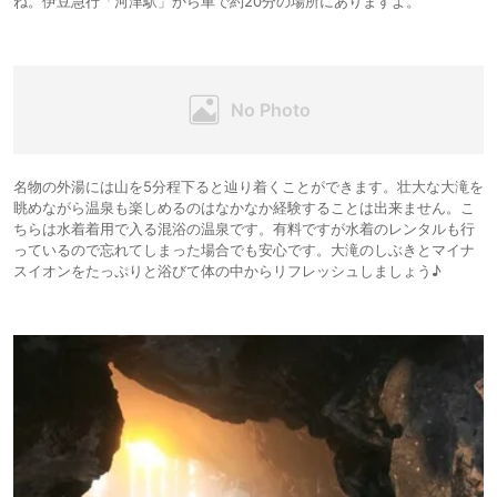
ね。伊豆急行「河津駅」から車で約20分の場所にありますよ。
名物の外湯には山を5分程下ると辿り着くことができます。壮大な大滝を
眺めながら温泉も楽しめるのはなかなか経験することは出来ません。こ
ちらは水着着用で入る混浴の温泉です。有料ですが水着のレンタルも行
っているので忘れてしまった場合でも安心です。大滝のしぶきとマイナ
スイオンをたっぷりと浴びて体の中からリフレッシュしましょう♪