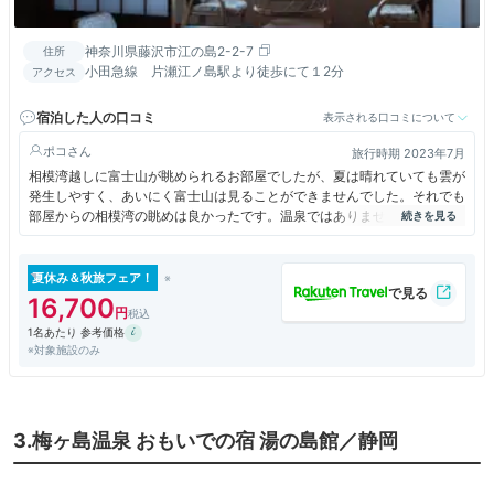
神奈川県藤沢市江の島2-2-7
住所
小田急線 片瀬江ノ島駅より徒歩にて１2分
アクセス
宿泊した人の口コミ
表示される口コミについて
ポコ
旅行時期 2023年7月
相模湾越しに富士山が眺められるお部屋でしたが、夏は晴れていても雲が
発生しやすく、あいにく富士山は見ることができませんでした。それでも
部屋からの相模湾の眺めは良かったです。温泉ではありませんが国の登録
有形文化財の指定を受けたローマ風呂は大変趣きがあり、入ってみる価値
があります。夏はプールもオープンしていてチェックアウト後も利用する
ことが出来ます。
夏休み＆秋旅フェア！
16,700
1名あたり 参考価格
※対象施設のみ
3.梅ヶ島温泉 おもいでの宿 湯の島館／静岡