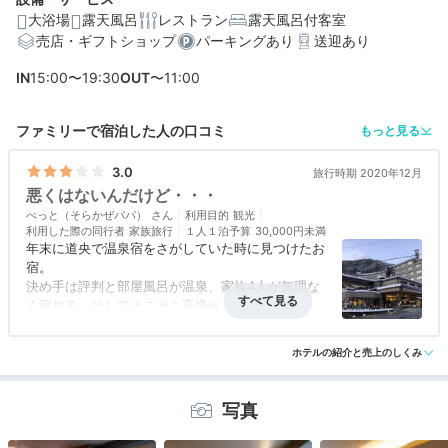
大浴場
露天風呂
レストラン
露天風呂付客室
売店・ギフトショップ
パーキングあり
送迎あり
編集部おすすめの３つのポイント
IN
15:00〜19:30
OUT
〜11:00
3本の源泉を所有。中には源泉かけ流しの温泉につかれる
客室も
ファミリーで宿泊した人の口コミ
もっと見る
大浴場や貸切風呂、離れの湯屋で温泉を満喫。サウナも
あり！
3.0
旅行時期 2020年12月
悪くはないんだけど・・・
美しく盛り付けられた懐石料理をおいしいタイミングで
べっと（そらかぜパパ）
いただいて
利用目的
観光
利用した際の同行者
家族旅行
１人１泊予算
30,000円未満
年末に道央で温泉宿をさがしていた時に見つけたお
宿。
決め手は評判と部屋風呂が温泉、家族4人が無理な
く寝れる、そしてそこそこ高級w
今回はコロナ禍のため、札幌付近の条件はなしで
アクセス
3.0
コスパ
3.0
客室
3.5
接客対応
3.0
風呂
4.0
す。
ホテルの紹介と売上のしくみ
食事・ドリンク
2.5
バリアフリー
3.0
部屋良し・風呂良し・従業員良し、loungeも使え
て快適。
写真
ただし料理に難あり・・・。
段取りがいまいちだったのと、温かいものが温かく