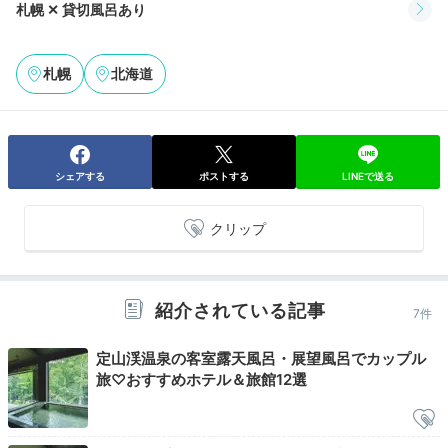
札幌 ✕ 貸切風呂あり
朝の目覚めに
温泉を楽しもう！
札幌
北海道
シェアする
ポストする
LINEで送る
クリップ
紹介されている記事
7件
展望風呂付和洋室ツイン風呂①
展
露天風呂付きの客室なら、朝一番のお風呂も人の目を気
定山渓温泉の客室露天風呂・展望風呂でカップル
にすることなく楽しめます。中には、深さわずか6cmほ
旅♡おすすめホテル＆旅館12選
どの寝湯が付いた部屋も。楽な体勢で湯浴みができます
よ。心地よい朝日を浴びながら、爽やかな朝の目覚めを