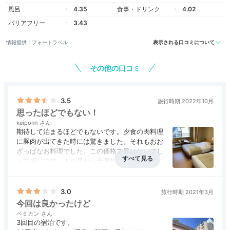
タイルに合わせて選べます。展望風呂付和洋室など、温
風呂
4.35
食事・ドリンク
4.02
泉付きの客室も様々◎なかには客室風呂に100％の源泉
バリアフリー
3.43
を引いたお部屋も。24時間いつでも温泉を満喫できま
情報提供：フォートラベル
表示される口コミについて
すね。
その他の口コミ
tatehoramiki___
3.5
旅行時期 2022年10月
思ったほどでもない！
室内に檜風呂がついたタイプのツインルームに宿泊。和洋室という
keiponn
感じでベッドタイプでしたが、お部屋は和室で旅館の雰囲気を楽し
期待して泊まるほどでもないです。夕食の肉料理
めました◎
に豚肉が出てきた時には驚きました。それもおお
ざっぱなお料理でした。この価格で豚はないでし
ょて感じです。１０月から全国的にすべての価格
が値上げされて料理内容をグレードダウンしたん
でしょうね。もう第一寶亭留グループには泊まる
ことはないです。
3.0
旅行時期 2021年3月
Onsen
今回は良かったけど
16:00
ペミカン
3回目の宿泊です。