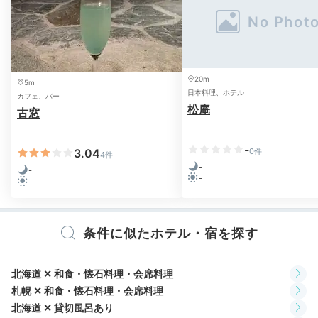
大浴場「飛鳥湯」内湯
リ
ナイトタイムは、お部屋でまったりするもよし、再び温
20m
5m
日本料理、ホテル
泉を楽しむもよし。大浴場のジャグジーやリラクゼーシ
カフェ、バー
松庵
古窓
ョンルームで優雅に過ごすのもいいですね。グループ施
設「翠蝶館」にある本格スパ・エステも事前予約で利用
可能ですよ。
-
3.04
0件
4件
-
-
-
-
2日目
条件に似たホテル・宿を探す
北海道 ✕ 和食・懐石料理・会席料理
Onsen
札幌 ✕ 和食・懐石料理・会席料理
06:30
北海道 ✕ 貸切風呂あり