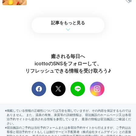
記事をもっと見る
癒される毎日へ
朝食
朝食
よい子さんの投稿
icottoのSNSをフォローして、
朝食も館内のお食事処でいただけます。心をこめて作ら
リフレッシュできる情報を受け取ろう♪
れた和食を召し上がれ。「定山渓温泉」からも近い小樽
をはじめ、
全道各地から届く新鮮な魚介類や、自家菜園
で採れた野菜
を使った滋養たっぷりの朝ごはんです。
tatehoramiki___
数品おかずが決まっており、ご飯や汁物などはバイキン