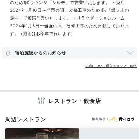
のため1階ラウンジ「シルモ」で営業いたします。 ・売店
事前にコース料理が選べ、しゃぶしゃぶをいただきました。お野
その他館内施設
2024年1月10日〜当面の間、改修工事のため1階「坂ノ上の
菜、魚、お肉とたくさんの料理が出てきて、
カウンターだったので
調理風景も楽しめました
。
最中」で短縮営業いたします。 ・リラクゼーションルーム
売店・ギフトショップ
2024年1月8日〜当面の間、改修工事のため封鎖しておりま
す。（施術はお部屋で行います）
アメニティ
テレビ
冷蔵庫
スリッパ
セーフティボックス
洗浄機付トイレ
Night
宿泊施設からのお知らせ
浴衣
歯ブラシ
タオル
バスタオル
お茶セット
電気ポット
21:00
内容について運営スタッフに連絡
夜も癒し時間を
※設備・アメニティは、確認が取れている情報を表示しています。
味わって
レストラン・飲食店
周辺レストラン
情報提供：