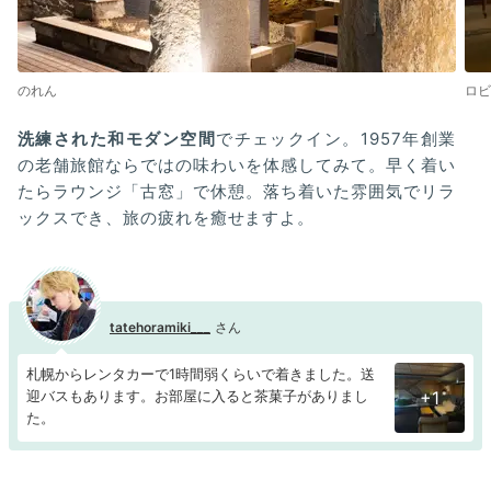
のれん
ロビ
洗練された和モダン空間
でチェックイン。1957年創業
の老舗旅館ならではの味わいを体感してみて。早く着い
たらラウンジ「古窓」で休憩。落ち着いた雰囲気でリラ
ックスでき、旅の疲れを癒せますよ。
tatehoramiki___
札幌からレンタカーで1時間弱くらいで着きました。送
迎バスもあります。お部屋に入ると茶菓子がありまし
+1
た。