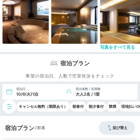
なかったことが減点対象。
写真をすべて見る
宿泊プラン
希望の宿泊日、人数で空室状況をチェック
宿泊日
宿泊者数 / 部屋数
10/6(火)1泊
大人2名 / 1室
キャンセル無料（期限あり）
朝食付
朝夕食付
禁煙
現地払いO
宿泊プラン
2
並び替え