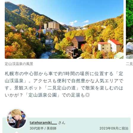
定山渓温泉の風景
二見
札幌市の中心部から車で約1時間の場所に位置する「定
山渓温泉」。アクセスも便利で自然豊かな人気エリアで
す。景観スポット「二見定山の道」で散策を楽しむのは
いかが？「定山源泉公園」での足湯も◎
tatehoramiki___
30代前半 / 美容師
2023年09月に宿泊