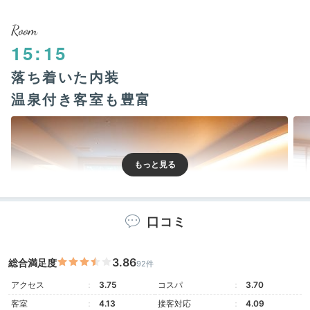
Room
15:15
落ち着いた内装
温泉付き客室も豊富
口コミ
3.86
総合満足度
92件
檜内風呂付ツイン
展望
アクセス
3.75
コスパ
3.70
客室
4.13
接客対応
4.09
客室は全57室。シンプルな和室や洋室があり、旅のス