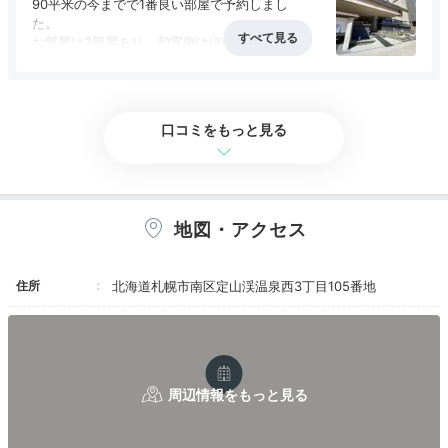
大浴場や貸切風呂
90平米の今までで1番良い部屋で予約しまし
た。
自家源泉の温泉を満喫
お部屋は2部屋あり、和室側はほぼ使用せず。
前回は展望風呂付の45平米なお部屋でしたが真
冬なのにカメムシがすごかったのです。
今回は0。逆に前回がなんだったの？
口コミをもっと見る
大浴場は循環濾過なので今回は一度しか行きませ
んでしたが、桂木乃湯の露天風呂の眺めは大好き
です。
客室にかけ流しの温泉があるので飛泉乃湯と森乃
地図・アクセス
湯は今回は行きませんでした。
客室展望風呂は何度も入りました。本当に最高。
住所
北海道札幌市南区定山渓温泉西3丁目105番地
食事も松庵で個室でいただきましたが、待たされ
大浴場「桂木乃湯」内湯
大浴
ることもなく接客も良かったです。
桑乃木での食事となかなりの差。
館内には、
自家源泉の大浴場2か所と離れの湯屋「森乃
金額差の差で食事の食材やメニューの違いはわか
湯」のほか、貸切風呂2つ
も用意されています♪お好み
りますが、接客そのものも変わる印象。
にあわせて温泉三昧を楽しんで。離れは源泉100％かけ
古窓のラウンジサービスではフードがほとんど補
流し。自然に囲まれ、湯あみを思い切り堪能しましょ
充されなく残念でした。
う。
今回は概ね満足でしたが、逆に言うとそれだけ高