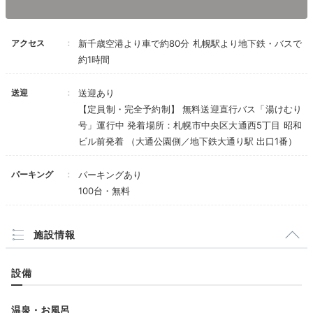
いプランにしないと満足いくサービスは提供され
ないんだと思いました。
現在は全室禁煙になりましたので、もう行くこと
アクセス
新千歳空港より車で約80分 札幌駅より地下鉄・バスで
はないですが。
tatehoramiki___
約1時間
最低ラインでも高級な宿なのでそう考えると金額
には見合わない気がます。
部屋でゆっくりしたあと温泉大浴場に行きました。大浴
送迎
送迎あり
場の近くに休憩スペースがあり、のんびりしました。
お
+1
【定員制・完全予約制】 無料送迎直行バス「湯けむり
風呂上がり用のアイスも美味しかったです
。
号」運行中 発着場所：札幌市中央区大通西5丁目 昭和
ビル前発着 （大通公園側／地下鉄大通り駅 出口1番）
パーキング
パーキングあり
Dinner
100台・無料
19:00
施設情報
美しくておいしい
懐石料理に舌鼓！
設備
温泉・お風呂