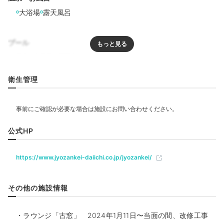
大浴場
露天風呂
プール
リラクゼーション
衛生管理
夕食①
夕
ホテル内には3か所のお食事処が。2020年に新設され
飲食
た「湯相七席」では、美しく彩られた懐石料理をいただ
レストラン
公式HP
けます。海の幸や地元の精肉など新鮮な食材にこだわ
り、絶妙なタイミングで提供される品々。眼福・口福の
https://www.jyozankei-daiichi.co.jp/jyozankei/
ベビー＆子供関連
夕食をどうぞ。
その他の施設情報
部屋情報
露天風呂付客室
tatehoramiki___
・ラウンジ「古窓」 2024年1月11日〜当面の間、改修工事