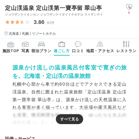
定山渓温泉 定山渓第一寶亭留 翠山亭
8
ジョウザンケイオンセン ジョウザンケイダイイチホテル スイザンテイ
3.86
92件
北海道 / 札幌 / リゾートホテル
施設TOP
写真
宿泊プラン
過ごし方
口コミ
地図・アクセス
レストラン
源泉かけ流しの温泉風呂付客室で寛ぎの旅
を。北海道・定山渓の温泉旅館
札幌中心部から車で約60分ほどでアクセスできる定山
渓温泉。自然に囲まれた温泉旅館「定山渓温泉 定山渓
第一寶亭留 翠山亭」は、源泉かけ流しの天然温泉に入
れる客室が多く揃っています。大浴場や露天風呂など
も充実。懐石料理を味わいながら、ゆったりと大人の
休日を過ごしましょう。
設備・サービス