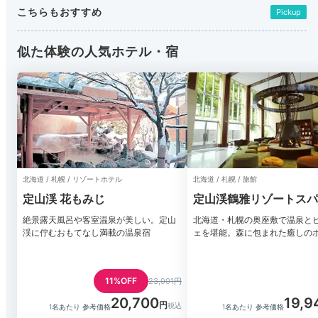
こちらもおすすめ
Pickup
似た体験の人気ホテル・宿
北海道 / 札幌 / リゾートホテル
北海道 / 札幌 / 旅館
定山渓 花もみじ
定山渓鶴雅リゾートスパ
謌
絶景露天風呂や客室温泉が美しい。定山
北海道・札幌の奥座敷で温泉と
渓に佇むおもてなし満載の温泉宿
ェを堪能。森に包まれた癒しの
11%OFF
23,001円
20,700
19,9
1名あたり 参考価格
1名あたり 参考価格