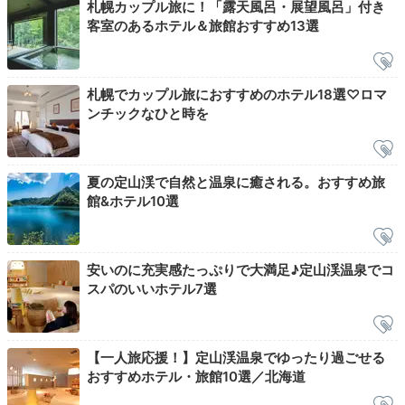
促して。
札幌カップル旅に！「露天風呂・展望風呂」付き
客室のあるホテル＆旅館おすすめ13選
tatehoramiki___
札幌でカップル旅におすすめのホテル18選♡ロマ
ンチックなひと時を
朝早く起きて、温泉へ行きました。空いていたため、のんびりでき
て最高でした。
夏の定山渓で自然と温泉に癒される。おすすめ旅
館&ホテル10選
Breakfast
07:30
安いのに充実感たっぷりで大満足♪定山渓温泉でコ
スパのいいホテル7選
新鮮な食材の
和朝食をどうぞ
【一人旅応援！】定山渓温泉でゆったり過ごせる
おすすめホテル・旅館10選／北海道