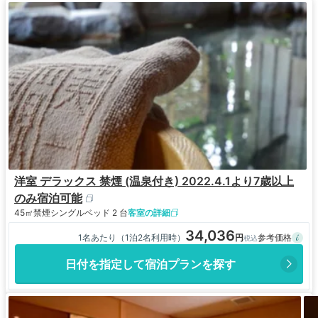
洋室 デラックス 禁煙 (温泉付き) 2022.4.1より7歳以上
のみ宿泊可能
45㎡
禁煙
シングルベッド 2 台
客室の詳細
34,036
1名あたり（1泊2名利用時）
日付を指定して宿泊プランを探す