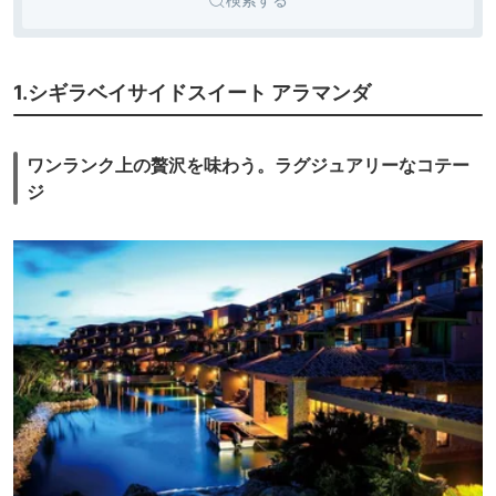
icotto
place
ンドミニ
アム
別荘・ヴ
22,100円〜
11.
ィラ・コ
クリスタルヴィラ
1.シギラベイサイドスイート アラマンダ
icotto
楽天トラベル
宮古島砂山ビーチ
ンドミニ
アム
12.
宮古島来間リゾー
26,864円〜
25,800円〜
ワンランク上の贅沢を味わう。ラグジュアリーなコテー
リゾート
ト シーウッドホテ
icotto
楽天トラベル
ホテル
ジ
ル
別荘・ヴ
55,653円〜
56,000円〜
13.
ィラ・コ
Grand Bleu
icotto
楽天トラベル
Gamin
ンドミニ
アム
14.
ブルーオーシャン
39,330円〜
30,600円〜
リゾート
ホテル＆リゾート
icotto
楽天トラベル
ホテル
宮古島
15.
イラフ SUI ラグジ
37,571円〜
41,700円〜
リゾート
ュアリーコレクシ
icotto
楽天トラベル
ホテル
ョンホテル 沖縄宮
古