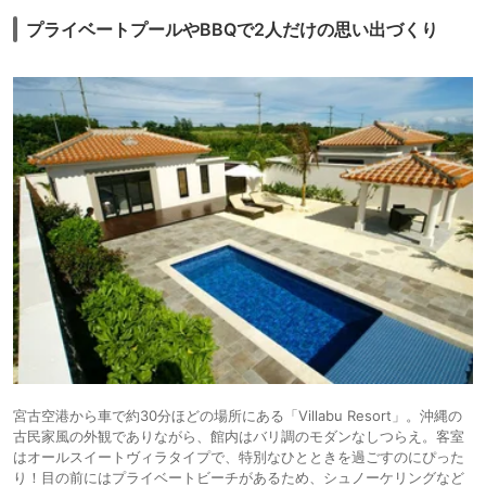
プライベートプールやBBQで2人だけの思い出づくり
宮古空港から車で約30分ほどの場所にある「Villabu Resort」。沖縄の
古民家風の外観でありながら、館内はバリ調のモダンなしつらえ。客室
はオールスイートヴィラタイプで、特別なひとときを過ごすのにぴった
り！目の前にはプライベートビーチがあるため、シュノーケリングなど