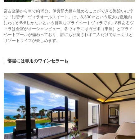
宮古空港から車で約15分。伊良部大橋を眺めることができる海沿いに佇
む「紺碧ザ・ヴィラオールスイート」は、8,300㎡という広大な敷地内
にわずか8棟しかないという贅沢なプライベートヴィラです。8棟あるヴ
ィラは全室がオーシャンビュー。各ヴィラにはガゼボ（東屋）とプライ
ベートプールが備わっており、誰にも邪魔されず二人だけでゆっくりと
リゾートライフが楽しめます。
部屋には専用のワインセラーも