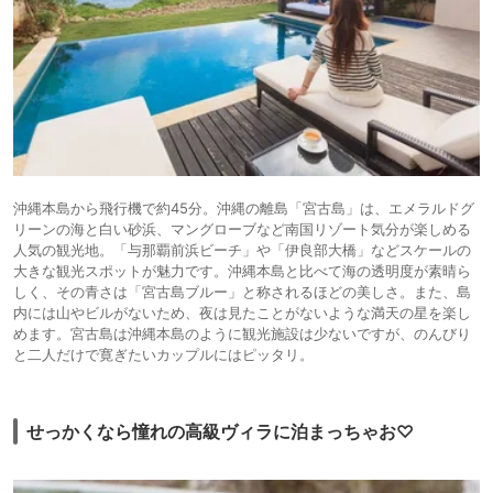
沖縄本島から飛行機で約45分。沖縄の離島「宮古島」は、エメラルドグ
リーンの海と白い砂浜、マングローブなど南国リゾート気分が楽しめる
人気の観光地。「与那覇前浜ビーチ」や「伊良部大橋」などスケールの
大きな観光スポットが魅力です。沖縄本島と比べて海の透明度が素晴ら
しく、その青さは「宮古島ブルー」と称されるほどの美しさ。また、島
内には山やビルがないため、夜は見たことがないような満天の星を楽し
めます。宮古島は沖縄本島のように観光施設は少ないですが、のんびり
と二人だけで寛ぎたいカップルにはピッタリ。
せっかくなら憧れの高級ヴィラに泊まっちゃお♡