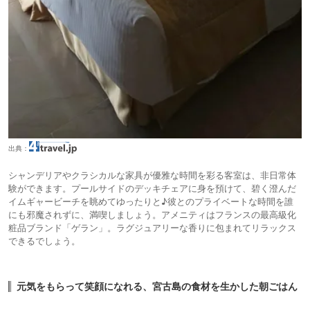
出典：
シャンデリアやクラシカルな家具が優雅な時間を彩る客室は、非日常体
験ができます。プールサイドのデッキチェアに身を預けて、碧く澄んだ
イムギャービーチを眺めてゆったりと♪彼とのプライベートな時間を誰
にも邪魔されずに、満喫しましょう。アメニティはフランスの最高級化
粧品ブランド「ゲラン」。ラグジュアリーな香りに包まれてリラックス
できるでしょう。
元気をもらって笑顔になれる、宮古島の食材を生かした朝ごはん