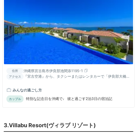
沖縄県宮古島市伊良部池間添1195-1
住所
『宮古空港』から、タクシーまたはレンタカーで「伊良部大橋」
アクセス
（通行無料）経由で約20分『みやこ下地島空港』から車で10分
みんなの過ごし方
特別な記念日を沖縄で♩ 彼と過ごす2泊3日の宿泊記
カップル
3.Villabu Resort(ヴィラブ リゾート)