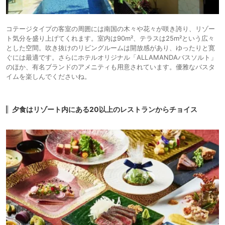
コテージタイプの客室の周囲には南国の木々や花々が咲き誇り、リゾー
ト気分を盛り上げてくれます。室内は90m²、テラスは25m²という広々
とした空間。吹き抜けのリビングルームは開放感があり、ゆったりと寛
ぐには最適です。さらにホテルオリジナル「ALLAMANDAバスソルト」
のほか、有名ブランドのアメニティも用意されています。優雅なバスタ
イムを楽しんでくださいね。
夕食はリゾート内にある20以上のレストランからチョイス