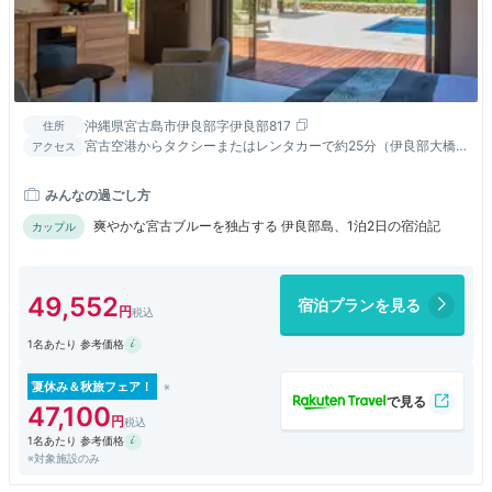
沖縄県宮古島市伊良部字伊良部817
住所
宮古空港からタクシーまたはレンタカーで約25分（伊良部大橋経
アクセス
由） ※タクシーご利用の場合、費用3,000円程
みんなの過ごし方
爽やかな宮古ブルーを独占する 伊良部島、1泊2日の宿泊記
カップル
49,552
宿泊プランを見る
1名あたり 参考価格
夏休み＆秋旅フェア！
47,100
1名あたり 参考価格
※対象施設のみ