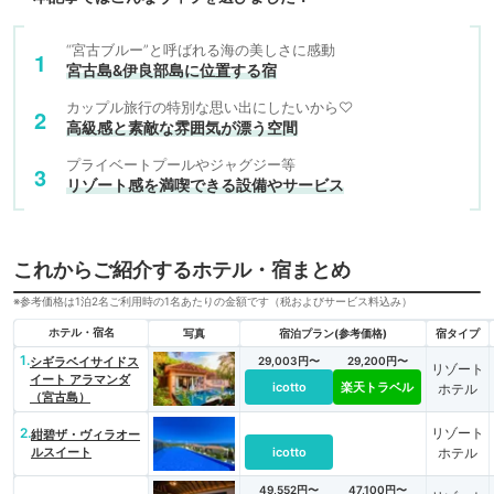
“宮古ブルー”と呼ばれる海の美しさに感動
宮古島&伊良部島に位置する宿
カップル旅行の特別な思い出にしたいから♡
高級感と素敵な雰囲気が漂う空間
プライベートプールやジャグジー等
リゾート感を満喫できる設備やサービス
これからご紹介するホテル・宿まとめ
※参考価格は1泊2名ご利用時の1名あたりの金額です（税およびサービス料込み）
ホテル・宿名
写真
宿泊プラン(参考価格)
宿タイプ
1.
シギラベイサイドス
29,003円〜
29,200円〜
リゾート
イート アラマンダ
icotto
楽天トラベル
ホテル
（宮古島）
2.
リゾート
紺碧ザ・ヴィラオー
ルスイート
icotto
ホテル
49,552円〜
47,100円〜