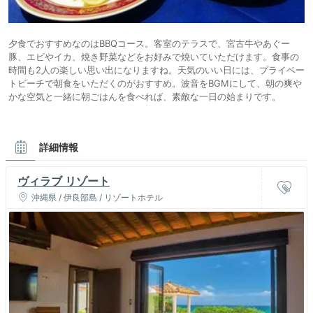
夕食でおすすめなのはBBQコース。客室のテラスで、宮古牛やあぐー
豚、エビやイカ、焼き野菜などをお好みで焼いていただけます。食事の
時間も2人の楽しい思い出になりますね。天気のいい日には、プライベー
トビーチで朝食をいただくのがおすすめ。波音をBGMにして、朝の爽や
かな空気と一緒に朝ごはんを食べれば、素敵な一日の始まりです。
詳細情報
ヴィラブ リゾート
沖縄県 / 伊良部島 / リゾートホテル