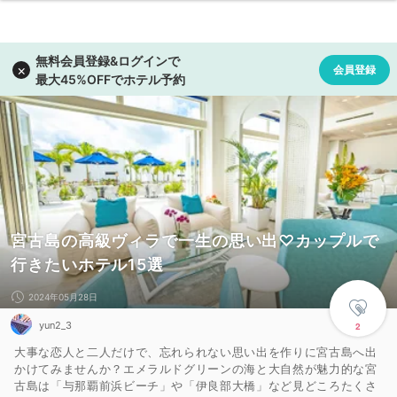
宮古島の高級ヴィラで一生の思い出♡カップルで
行きたいホテル15選
2024年05月28日
yun2_3
2
大事な恋人と二人だけで、忘れられない思い出を作りに宮古島へ出
かけてみませんか？エメラルドグリーンの海と大自然が魅力的な宮
古島は「与那覇前浜ビーチ」や「伊良部大橋」など見どころたくさ