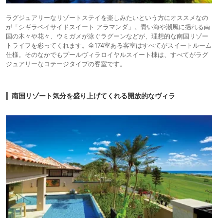
ラグジュアリーなリゾートステイを楽しみたいという方にオススメなの
が「シギラベイサイドスイート アラマンダ」。青い海や潮風に揺れる南
国の木々や花々、ウミガメが泳ぐラグーンなどが、理想的な南国リゾー
トライフを彩ってくれます。全174室ある客室はすべてがスイートルーム
仕様。そのなかでもプールヴィラロイヤルスイート棟は、すべてがラグ
ジュアリーなコテージタイプの客室です。
南国リゾート気分を盛り上げてくれる開放的なヴィラ