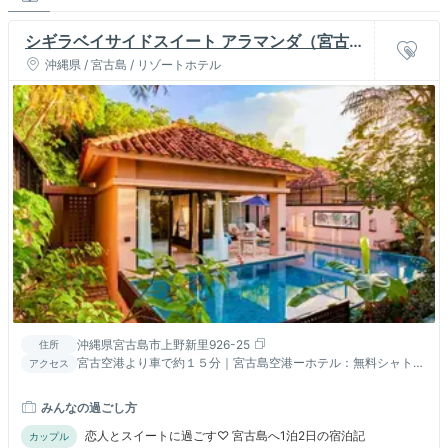
シギラベイサイドスイート アラマンダ（宮古
島）
沖縄県 / 宮古島 / リゾートホテル
沖縄県宮古島市上野新里926-25
住所
宮古空港より車で約１５分｜宮古島空港ーホテル：無料シャトル
アクセス
バス、下地島空港ーホテル：有料エアポートライナー詳細はＨＰ
より
みんなの過ごし方
恋人とスイートに過ごす♡ 宮古島へ1泊2日の宿泊記
カップル