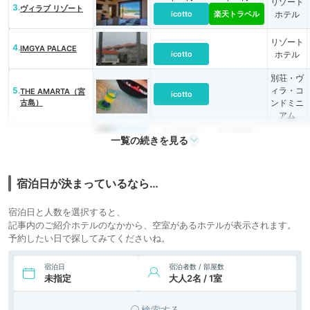
リゾート
3.
ヴィラブ リゾート
icotto
楽天トラベル
ホテル
リゾート
4.
IMGYA PALACE
icotto
ホテル
別荘・ヴ
5.
ィラ・コ
THE AMARTA（宮
icotto
古島）
ンドミニ
アム
34,783円〜
35,000円〜
6.
リゾート
フェリスヴィラスイ
一覧の続きを見る
ート 宮古島・上野
icotto
楽天トラベル
ホテル
45,189円〜
24,000円〜
リゾート
宿泊日が決まっているなら…
7.
ザ・リスケープ
icotto
楽天トラベル
ホテル
宿泊日と人数を選択すると、
8.
クリスタルヴィラ
20,401円〜
14,300円〜
リゾート
記事内のご紹介ホテルのなかから、空室があるホテルが表示されます。
インギャー（宮古
icotto
楽天トラベル
ホテル
島）
予約したい日で探してみてくださいね。
147,465円〜
シティホ
9.
THE SHIGIRA
宿泊日
宿泊者数 / 部屋数
icotto
テル
未指定
大人2名 / 1室
別荘・ヴ
10.
ィラ・コ
波癒-namyu- the
検索する