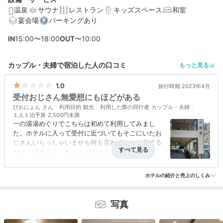
温泉
サウナ
レストラン
キッズスペース
和室
宴会場
パーキングあり
編集部おすすめの３つのポイント
IN
15:00〜18:00
OUT
〜10:00
箱根湯本駅が徒歩圏内。自然豊かで観光にも便利なロケ
ーション
カップル・夫婦で宿泊した人の口コミ
もっと見る
ゆったりと温泉を楽しめる、宿泊者無料の貸切風呂
1.0
旅行時期 2023年4月
金目鯛の煮付けや肉料理も楽しめる、創作和食料理
受付おじさん無愛想にもほどがある
ぴおにょん
利用目的
観光
利用した際の同行者
カップル・夫婦
１人１泊予算
2,500円未満
一の湯湯めぐりでこちらは初めて利用してみまし
た。ホテルに入って受付に近づいてもそこにいたお
じさんいらっしゃいませも何も言わずにただ見てる
だけ。湯めぐりしたいんですけどというと「あっ
ち」とエレベーターの方を指差すだけあんな受付見
アクセス
3.0
コスパ
3.0
客室
評価なし
接客対応
1.0
風呂
2.0
た事ない。人の事を悪く言わない連れですらあれは
ホテルの紹介と売上のしくみ
食事・ドリンク
評価なし
バリアフリー
評価なし
酷いよと言ってました。
箱物立派なのにあんな人が受付にいたら台無しやな
と思った。ちなみにお風呂出たら受付には違う男性
写真
がいた。笑顔で会釈してくれた。変な人だけにあた
るとそこの施設のイメージ最悪だなと思った。ちな