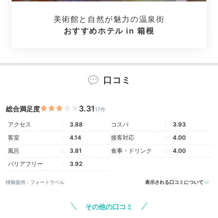
Sightseeing
美術館と自然が魅力の温泉街
16:00
おすすめホテル in 箱根
宿から箱根湯本駅まで徒歩約10分
箱根湯本駅周辺で
のんびり食べ歩き♩
口コミ
3.31
総合満足度
17件
アクセス
3.88
コスパ
3.93
客室
4.14
接客対応
4.00
風呂
3.81
食事・ドリンク
4.00
バリアフリー
3.92
情報提供：フォートラベル
表示される口コミについて
箱根湯本駅周辺の商店街
早川
その他の口コミ
荷物と車を置いたら、周辺をぶらり。お土産屋さんや飲