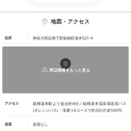
かったです。
ボードゲームの貸し出しもありました。
温泉はあまり特徴のない単純泉な感じでした。
地図・アクセス
住所
神奈川県足柄下郡箱根町湯本521-4
大浴場／内風呂
大浴
宿の男女別大浴場では、須雲川のせせらぎを感じながら
箱根湯本の天然温泉を楽しめます。
露天風呂やサウナ、
水風呂もありリフレッシュできますよ
。ちなみに化粧水
アクセス
箱根湯本駅より徒歩約8分／箱根湯本温泉場送迎バス
等のスキンケアアメニティは無い為、お気に入りを持参
(オレンジバス)・滝通りAコースで約3分(片道100円)
しましょう。
送迎
送迎なし