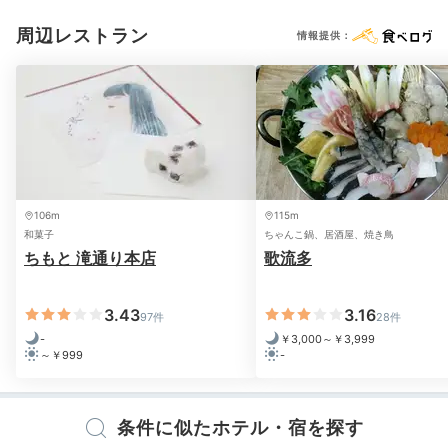
浴衣
歯ブラシ
タオル
バスタオル
ドライヤー
お茶セット
電気ポット
周辺レストラン
情報提供：
Freetime
※設備・アメニティは、確認が取れている情報を表示しています。
20:00
キッズスペースや
カラオケで遊ぼう
106m
115m
和菓子
ちゃんこ鍋、居酒屋、焼き鳥
ちもと 滝通り本店
歌流多
3.43
3.16
97件
28件
-
￥3,000～￥3,999
～￥999
-
条件に似たホテル・宿を探す