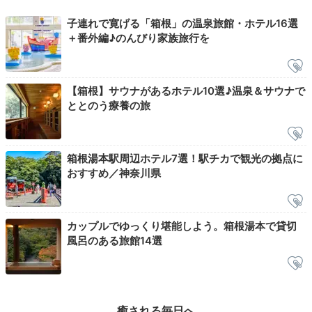
子連れで寛げる「箱根」の温泉旅館・ホテル16選
＋番外編♪のんびり家族旅行を
Onsen
06:30
【箱根】サウナがあるホテル10選♪温泉＆サウナで
ととのう療養の旅
無料貸切風呂で
赤ちゃんと温泉浴
箱根湯本駅周辺ホテル7選！駅チカで観光の拠点に
おすすめ／神奈川県
カップルでゆっくり堪能しよう。箱根湯本で貸切
風呂のある旅館14選
癒される毎日へ