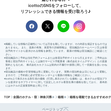
無料貸切風呂
icottoのSNSをフォローして、
リフレッシュできる情報を受け取ろう♪
貸切風呂はチェックイン時の予約制で、宿泊者は無料で
利用できます。利用時間は14～24時と、翌朝5～9時
半。湯船も脱衣所もゆったりとした広さで、ベビーソー
プの貸出しもあり、家族水入らずで温泉を楽しめます
よ。
tekito_saiko
朝食前に、赤ちゃんも入れる無料貸切風呂を利用しました。お風呂
はもちろんですが、
景色が見渡せて気持ちよかったです
。
TOP
全国のホテル・宿
神奈川県
箱根
箱根を堪能できるおすすめホ
Breakfast
07:30
ページトップ