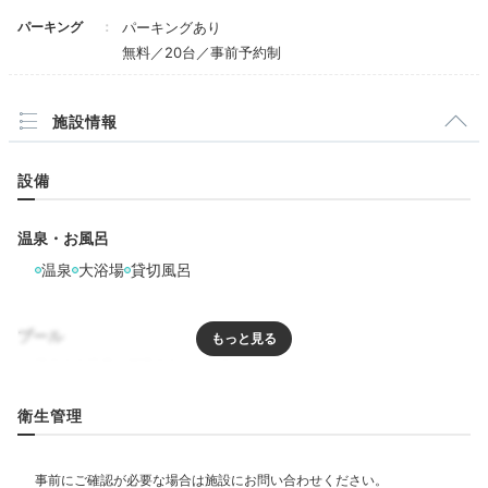
パーキング
パーキングあり
tekito_saiko
無料／20台／事前予約制
大浴場はそんなに大きくはありませんが、混雑することなく、ゆっ
くりとした時間を過ごせました。
施設情報
設備
Dinner
温泉・お風呂
18:00
温泉
大浴場
貸切風呂
大人は創作和食を♩
プール
お子様メニューも充実
リラクゼーション
衛生管理
サウナ
水風呂
エステ・マッサージ