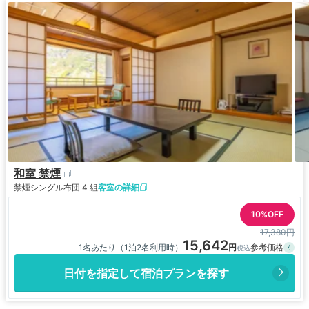
和室 禁煙
禁煙
シングル布団 4 組
客室の詳細
10%OFF
17,380円
15,642
1名あたり（1泊2名利用時）
日付を指定して宿泊プランを探す