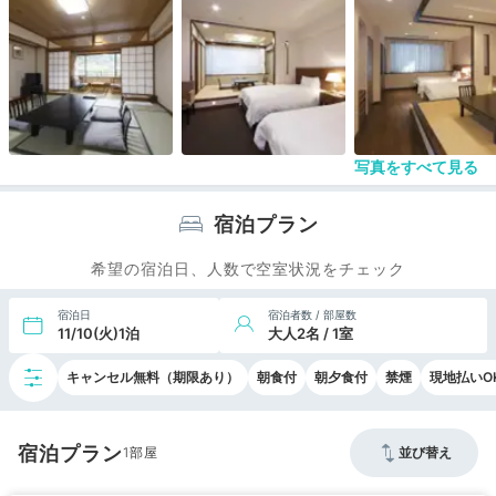
みにお湯は温泉感はあまりなかったですが脱衣所な
どは綺麗でした。
写真をすべて見る
宿泊プラン
希望の宿泊日、人数で空室状況をチェック
宿泊日
宿泊者数 / 部屋数
11/10(火)1泊
大人2名 / 1室
キャンセル無料（期限あり）
朝食付
朝夕食付
禁煙
現地払いO
宿泊プラン
1
並び替え