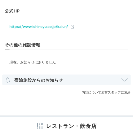
飲食
公式HP
レストラン
https://www.ichinoyu.co.jp/kaiun/
ベビー＆子供関連
夕食一例
別注
キッズスペース
その他の施設情報
テーブル席の食事処で頂く夕食は、創作和食です。時期
によっては、
「米沢牛の焼きしゃぶ」や「金目鯛の姿
部屋情報
煮」等
を楽しめるプランが登場することも。ハンバーグ
和室
和洋室
洋室
インターネット利用可能
Wi-Fi利用可能
とエビフライのお子様プレートもあり、家族で楽しめま
ユニバーサルルーム
す。
宿泊施設からのお知らせ
その他館内施設
内容について運営スタッフに連絡
宴会場
売店・ギフトショップ
tekito_saiko
アメニティ
ホテル内の「つつじ亭」で創作和食を頂きました。お肉が柔らかく
レストラン・飲食店
ておいしかったです。
子どもは離乳食とジュースが無料
。持参した
テレビ
冷蔵庫
スリッパ
セーフティボックス
洗浄機付トイレ
ものは快く温めてくれました。