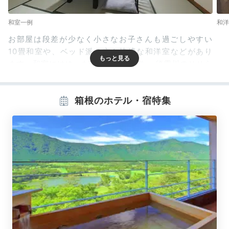
和室一例
和
お部屋は段差が少なく小さなお子さんも過ごしやすい
10畳和室や、ベッド派の方も快適な和洋室などがあり
ます。和室にはゆったりとした広縁も。須雲川のせせら
ぎを聴き、四季折々の山の風景を眺めながら寛げます
よ。
箱根のホテル・宿特集
tekito_saiko
和室は広くて段差が少なく、
よちよち歩きですぐ転ぶ娘
にぴったり
でした。洗面台も広くて使いやすかったで
+2
す。またウェルカムベビープランの特典も助かりまし
た。