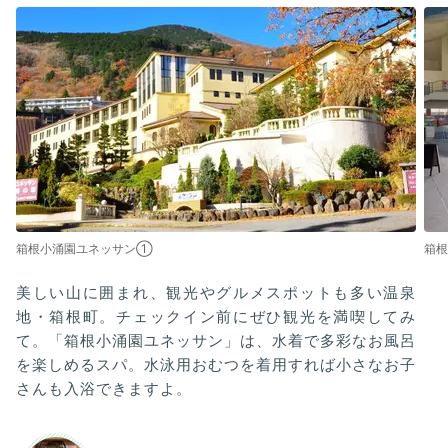
箱根小涌園ユネッサン①
箱
美しい山に囲まれ、観光やグルメスポットも多い温泉
地・箱根町。チェックイン前にぜひ観光を満喫してみ
て。「箱根小涌園ユネッサン」は、水着で多彩なお風呂
を楽しめるスパ。水泳用おむつを着用すれば小さなお子
さんも入浴できますよ。