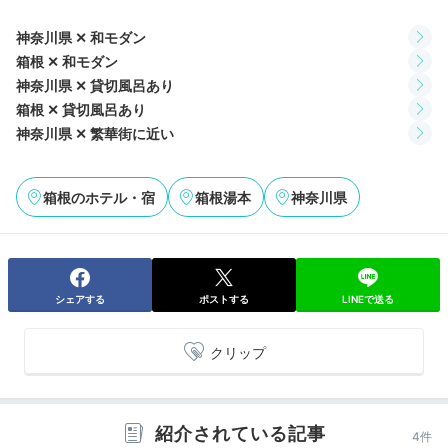
キッズスペース
tekito_saikoさんの投稿
神奈川県 ✕ 和モダン
館内には、子連れ旅に嬉しいキッズスペースがありま
箱根 ✕ 和モダン
す。絵本やおもちゃ、おりがみ、ぬり絵などが用意され
神奈川県 ✕ 貸切風呂あり
ていて、子どもが飽きずに遊べそう。有料のカラオケル
箱根 ✕ 貸切風呂あり
ームもおすすめです。家族みんなで歌って、楽しい旅の
神奈川県 ✕ 繁華街に近い
夜を過ごしましょう♩
箱根のホテル・宿
箱根湯本
神奈川県
tekito_saiko
キッズスペースにはおもちゃがたくさんあり、大満足で
シェアする
ポストする
LINEで送る
した
。ボードゲームやプラネタリウムの貸出しもあっ
+1
て、大人も楽しめます。
クリップ
紹介されている記事
4件
2日目