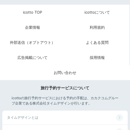
焼き立ての干物を
icotto TOP
icottoについて
楽しめる和朝食
企業情報
利用規約
外部送信（オプトアウト）
よくある質問
広告掲載について
採用情報
お問い合わせ
旅行予約サービスについて
朝食一例
icottoの旅行予約サービスにおける予約の手配は、カカクコムグルー
プ企業である株式会社タイムデザインが行います。
朝食も、テーブル席の食事処で頂きます。メニューは
様々なおかずを楽しめる和食膳。焼きたての香ばしい干
タイムデザインとは
物が食欲をそそります。窓の外に広がる箱根の自然を眺
めながら、爽やかな朝のひと時を楽しみましょ。