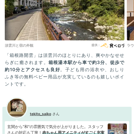
須雲川と宿の外観
ラウ
「箱根路開雲」は須雲川のほとりにあり、爽やかなせせ
らぎに癒されます。
箱根湯本駅から車で約3分、徒歩で
約10分とアクセスも良好
。子ども用の浴衣や、おしり
ふき等の無料ベビー用品が充実しているのも嬉しいポイ
ントです。
tekito_saiko
玄関から"和"の雰囲気で気分が上がりました。スタッフ
さんの対応も丁寧！
赤ちゃん用アメニティがすごく充実
+5