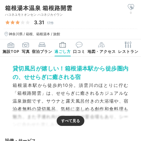
箱根湯本温泉 箱根路開雲
0
ハコネユモトオンセン ハコネジカイウン
3.31
17件
神奈川県 / 箱根、箱根湯本 / 旅館
施設TOP
写真
宿泊プラン
過ごし方
口コミ
地図・アクセス
レストラン
貸切風呂が嬉しい！箱根湯本駅から徒歩圏内
の、せせらぎに癒される宿
箱根湯本駅から徒歩約10分。須雲川のほとりに佇む
「箱根路開雲」は、せせらぎに癒されるカジュアルな
温泉旅館です。サウナと露天風呂付きの大浴場や、宿
泊者無料の貸切風呂、気軽に楽しめる創作和食料理も
魅力。また子連れ向けサービスや宴会場もあり、シー
ンに合わせた楽しみ方ができます。
設備・サービス