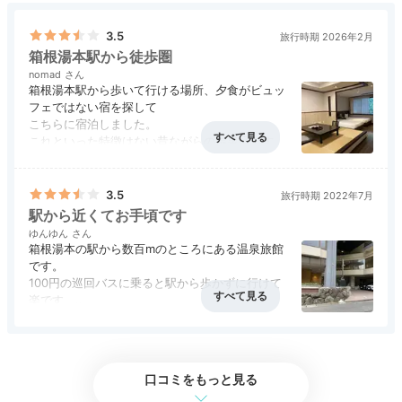
食店などのお店が並ぶ箱根湯本駅周辺までは、宿から徒
歩10分程で行くことができますよ。須雲川や早川の風
3.5
旅行時期 2026年2月
景を楽しみながら、のんびり散歩を楽しんで。
箱根湯本駅から徒歩圏
nomad
箱根湯本駅から歩いて行ける場所、夕食がビュッ
フェではない宿を探して
こちらに宿泊しました。
tekito_saiko
これといった特徴はない昔ながらの温泉宿ですが
お部屋は一人では広すぎるほどゆったり。
お食事は食べきれないほどの量ですが、あらかじ
お土産を探したり、食べ歩きをしたり♩箱根湯本駅周辺を散策しま
めテーブルにセットされているものが多く、さら
3.5
した。また、宿のラウンジでコーヒーが飲み放題だったのも嬉しか
旅行時期 2022年7月
に次から次へとお料理が運ばれてくるので、ちょ
駅から近くてお手頃です
ったです。
っとせわしない感じが残念でした。
ゆんゆん
箱根湯本の駅から数百mのところにある温泉旅館
です。
100円の巡回バスに乗ると駅から歩かずに行けて
楽です。
Onsen
大浴場の露天風呂は壺湯の様なものが2つある感
17:00
じになっていて、入ると豪快にザバーンと湯が溢
れるので爽快でした。
温泉＆サウナで
夕食はソフトドリンクの飲み放題やアルコール付
口コミをもっと見る
きの飲み放題が安く提供されていて、その点も良
リフレッシュ