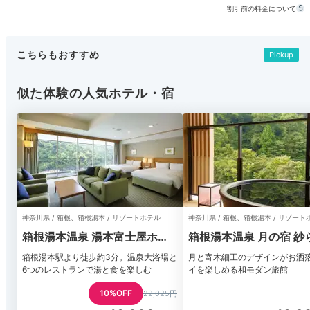
割引前の料金について
こちらもおすすめ
Pickup
似た体験の人気ホテル・宿
神奈川県 / 箱根、箱根湯本 / リゾートホテル
神奈川県 / 箱根、箱根湯本 / リゾート
箱根湯本温泉 湯本富士屋ホテ
箱根湯本温泉 月の宿 紗
ル
箱根湯本駅より徒歩約3分。温泉大浴場と
月と寄木細工のデザインがお洒
6つのレストランで湯と食を楽しむ
イを楽しめる和モダン旅館
10%OFF
22,025円