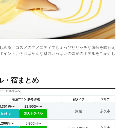
しめる、コスメのアメニティでちょっぴりリッチな気分を味わえ
ポイント。今回はそんな魅力いっぱいの奈良のホテルをご紹介し
ル・宿まとめ
びサービス料込み）
宿泊プラン(参考価格)
宿タイプ
エリア
8,351円〜
22,500円〜
旅館
奈良市
icotto
楽天トラベル
5,200円〜
5,800円〜
シティホテル
奈良市