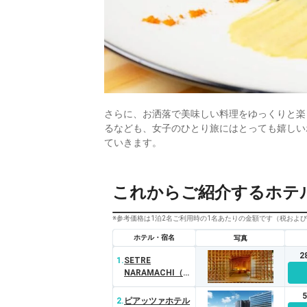
さらに、お洒落で美味しい料理をゆっくりと楽
るなども、女子のひとり旅にはとっても嬉しい
ていきます。
これからご紹介するホテ
※参考価格は1泊2名ご利用時の1名あたりの金額です（税およ
ホテル・宿名
写真
2
1.
SETRE
NARAMACHI（セ
トレ ならまち）
2.
ピアッツァホテル