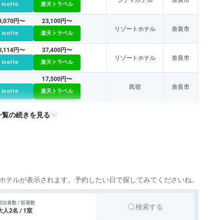
icotto
楽天トラベル
9,070円〜
23,100円〜
リゾートホテル
奈良市
icotto
楽天トラベル
0,114円〜
37,400円〜
リゾートホテル
奈良市
icotto
楽天トラベル
17,500円〜
民宿
奈良市
icotto
楽天トラベル
一覧の続きを見る
シティホテル
奈良市
icotto
ホテルが表示されます。予約したい日で探してみてくださいね。
宿泊者数 / 部屋数
検索する
大人2名 / 1室