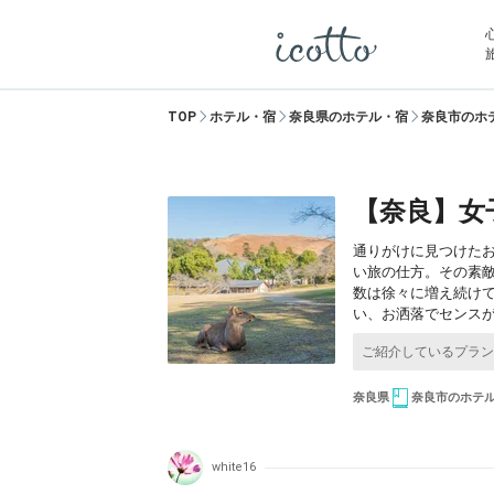
TOP
ホテル・宿
奈良県のホテル・宿
奈良市のホ
【奈良】女
通りがけに見つけた
い旅の仕方。その素
数は徐々に増え続け
い、お洒落でセンスが
奈良県
奈良市のホテ
white16