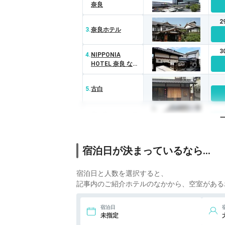
奈良
2
3.
奈良ホテル
3
4.
NIPPONIA
HOTEL 奈良 なら
まち
5.
古白
6.
登大路ホテル奈良
宿泊日が決まっているなら…
宿泊日と人数を選択すると、
記事内のご紹介ホテルのなかから、空室がある
宿泊日
未指定