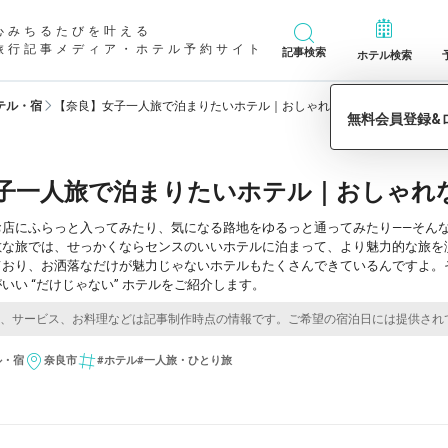
心みちるたびを叶える
旅行記事メディア・ホテル予約サイト
記事検索
ホテル検索
テル・宿
【奈良】女子一人旅で泊まりたいホテル｜おしゃれな “だけじゃない” 6選
子一人旅で泊まりたいホテル｜おしゃれな 
お店にふらっと入ってみたり、気になる路地をゆるっと通ってみたり――そん
敵な旅では、せっかくならセンスのいいホテルに泊まって、より魅力的な旅を
ており、お洒落なだけが魅力じゃないホテルもたくさんできているんですよ。
いい “だけじゃない” ホテルをご紹介します。
ル・宿
奈良市
#ホテル
#一人旅・ひとり旅