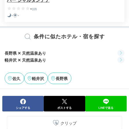
バー ジャルダンデテ
-
0件
-
-
miichan.a.s
条件に似たホテル・宿を探す
食後はお部屋でのんびり寛ぎながら、ワインを楽しみました♪
長野県 ✕ 天然温泉あり
軽井沢 ✕ 天然温泉あり
2日目
佐久
軽井沢
長野県
Morning
07:00
シェアする
ポストする
LINEで送る
爽やかな朝日を浴びて
クリップ
のんびりお散歩