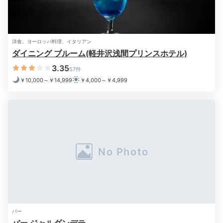
22:00
大人な雰囲気のバーで
カクテルを
洋食、ヨーロッパ料理、イタリアン
ダイニング ブルーム(軽井沢浅間プリンスホテル)
3.35
57件
￥10,000～￥14,999
￥4,000～￥4,999
バー
バー
食後は予約制のバーで、大切な人とゆっくり語らうひと
時を。館内には飲み物やおつまみを扱うコンビニエンス
ショップがあるので、好きなものを買ってお部屋でのん
バー
びり飲むのもおすすめですよ。