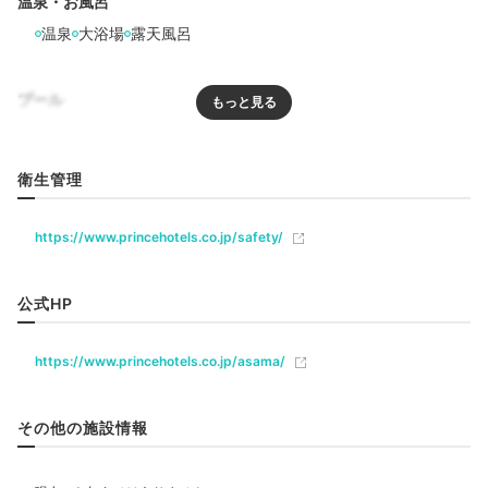
温泉・お風呂
温泉
大浴場
露天風呂
プール
リラクゼーション
衛生管理
サウナ
水風呂
https://www.princehotels.co.jp/safety/
夕食コース（例）
Din
飲食
公式HP
レストラン
バー
ルームサービス
ディナーはスタイリッシュな「Dining Bloom（ダイニ
ング ブルーム）」で。信州野菜や信州プレミアム牛肉
など、地元食材を使った和食または洋食をどうぞ。利用
https://www.princehotels.co.jp/asama/
ベビー＆子供関連
の際は公式サイトでの事前予約がおすすめですよ。
ベビーベッド
その他の施設情報
部屋情報