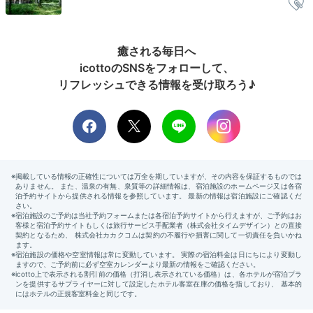
miichan.a.s
私は朝食前に温泉に入りました。露天風呂での朝風呂は最高でした♪
癒される毎日へ
icottoのSNSをフォローして、
リフレッシュできる情報を受け取ろう♪
ホテル公式
ホテルスタッフのおすすめ
ホテル営業の坂内さん
朝、露天風呂から浅間山が見えたらちょっとラッキーで
す。
Breakfast
08:00
ゆったりとした気分で