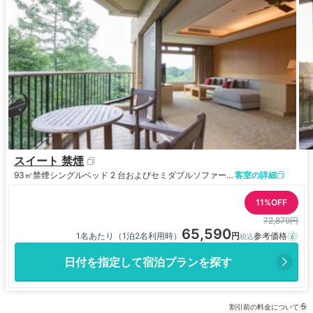
スイート 禁煙
93㎡
禁煙
シングルベッド 2 台およびセミダブルソファーベッド 2 台
客室の詳細
11%OFF
72,879円
65,590
1名あたり（1泊2名利用時）
日付を指定して宿泊プランを探す
割引前の料金について