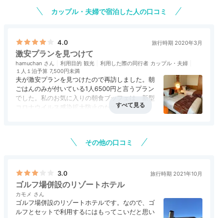
カップル・夫婦で宿泊した人の口コミ
全室バルコニー付き
ツイ
4.0
旅行時期 2020年3月
客室は全30室で、ツイン、コンフォートツイン、スイ
激安プランを見つけて
ートの3タイプ。浅間山や森林を望むバルコニーが全室
hamuchan
利用目的
観光
利用した際の同行者
カップル・夫婦
１人１泊予算
7,500円未満
に付いていて、高原の風を感じつつ寛げます。身支度に
夫が激安プランを見つけたので再訪しました。朝
便利な三面鏡ドレッサーがあるのも嬉しいポイント。
ごはんのみが付いている1人6500円と言うプラン
でした。私のお気に入りの朝食ブッフェは、新型
コロナウイルス感染拡大防止のため中止となって
いました。洋食か和食か選び、運ばれて来る形に
なっていました。
miichan.a.s
こちらのホテルのスタッフさんは、きちんと挨拶
その他の口コミ
や声かけをして下さり、気持ちよく滞在できまし
た。
最上階のコンフォートツインに宿泊。バルコニーから周
辺の山々と併設のゴルフコースが良く見え、緑に囲まれ
+2
3.0
た素敵な眺めに癒されました。
旅行時期 2021年10月
ゴルフ場併設のリゾートホテル
カモメ
ゴルフ場併設のリゾートホテルです。なので、ゴ
ルフとセットで利用するにはもってこいだと思い