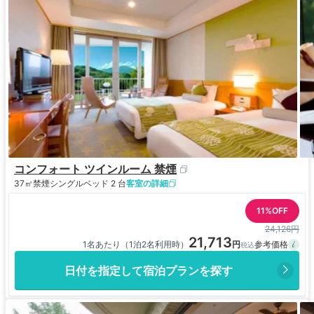
コンフォート ツインルーム 禁煙
37㎡
禁煙
シングルベッド 2 台
客室の詳細
11%OFF
24,126円
21,713
1名あたり（1泊2名利用時）
日付を指定して宿泊プランを探す