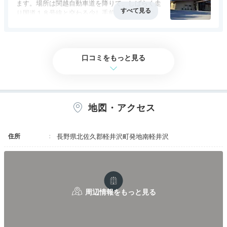
ます。場所は関越自動車道を降りて、しばらく走
Onsen
り国道１８号線と交わる少し手前。軽井沢駅や中
16:30
心地とは少し距離があり、ホテルの周りに何もあ
ホテルからモノレールで約1分
りませんが、その分ゆったりと過ごすことが出来
るのが利点です。部屋にはバルコニーが付いてい
モノレールで
て、ゴルフコースを見渡すことが出来、印象とし
口コミをもっと見る
おしゃれな温泉棟へ
てはリゾートホテルといった感じです。
地図・アクセス
住所
長野県北佐久郡軽井沢町発地南軽井沢
浅間山を望む露天風呂
ミス
ホテルから専用モノレールで約1分、空中散歩を楽しみ
つつ温泉棟へ。絶景を望む露天風呂で、なめらかな軽井