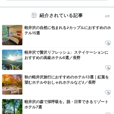
紹介されている記事
4件
軽井沢の自然に包まれる♪カップルにおすすめのホ
テル15選
軽井沢で贅沢リフレッシュ♩ステイケーションに
おすすめの高級ホテル6選／長野
敷地内の散策路①
敷
敷地内には15分ほどで1周できる散策路が。見晴らしの
秋の軽井沢旅行におすすめのホテル13選｜紅葉を
良い「願いの丘」や小川、季節の花々など見所も多数。
望むホテルやおしゃれホテルなど♪／長野
カップルでのんびり森林浴をしてはいかが。軽く汗をか
いたら、温泉棟で朝風呂を楽しむのもおすすめ。
軽井沢の森で深呼吸を。脱・日常できるリゾート
ホテル7選