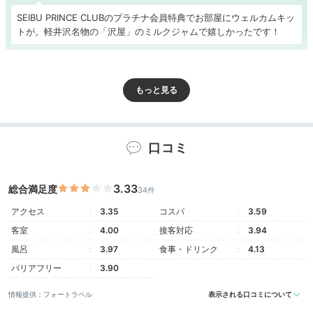
SEIBU PRINCE CLUBのプラチナ会員特典でお部屋にウェルカムキッ
トが。軽井沢名物の「沢屋」のミルクジャムで嬉しかったです！
Room
15:30
口コミ
バルコニーから
浅間山を眺めて
3.33
総合満足度
34件
アクセス
3.35
コスパ
3.59
客室
4.00
接客対応
3.94
風呂
3.97
食事・ドリンク
4.13
バリアフリー
3.90
情報提供：フォートラベル
表示される口コミについて