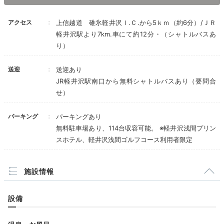
沢浅間温泉に癒されましょう。女性浴場にはミストサウ
ナがあり、化粧水などのアメニティも揃っています。
アクセス
上信越道 碓氷軽井沢Ｉ.Ｃ.から5ｋｍ（約6分）/ＪＲ
軽井沢駅より7km.車にて約12分・（シャトルバスあ
り）
送迎
送迎あり
miichan.a.s
JR軽井沢駅南口から無料シャトルバスあり（要問合
せ）
露天風呂からの景色が素敵！脱衣所やラウンジもおしゃれでゆっく
り寛げました。 また、モノレールからの景色も自然が溢れていて楽
しめました♪
パーキング
パーキングあり
無料駐車場あり、114台収容可能。 ※軽井沢浅間プリン
スホテル、軽井沢浅間ゴルフコース利用者限定
Dinner
施設情報
18:30
設備
信州食材を使った
ディナーコースを堪能