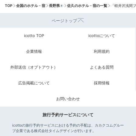
味わう和洋ビュッフェ
TOP
全国のホテル・宿
長野県
佐久のホテル・宿の一覧
「軽井沢浅間
ページトップ
icotto TOP
icottoについて
企業情報
利用規約
外部送信（オプトアウト）
よくある質問
広告掲載について
採用情報
朝食ビュッフェ（例）
ビュ
「Dining Bloom」での朝食は、約70種類ものメニュー
お問い合わせ
が並ぶ和洋ビュッフェ。高さ9mもの窓から差し込む朝
の光を浴びながら、野菜たっぷりの朝食を召し上がれ。
旅行予約サービスについて
icottoの旅行予約サービスにおける予約の手配は、カカクコムグルー
プ企業である株式会社タイムデザインが行います。