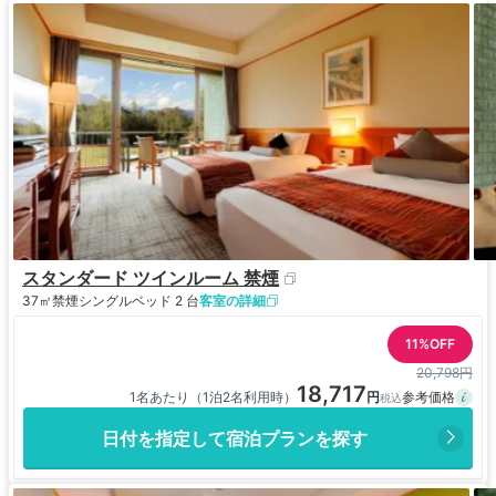
スタンダード ツインルーム 禁煙
37㎡
禁煙
シングルベッド 2 台
客室の詳細
11%OFF
20,798円
18,717
1名あたり（1泊2名利用時）
日付を指定して宿泊プランを探す