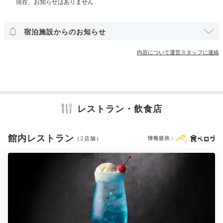
miichan.a.s
洋室
スイート
インターネット利用可能
Wi-Fi利用可能
カジュアルコースにしました。オマール海老のフィット
宿泊施設からのお知らせ
チーネが◎。メインは信州米豚のローストで、その土地
+5
その他館内施設
の食材を頂けて嬉しかったです♪
宴会場
コンビニエンスストア
カラオケルーム
内容について運営スタッフに連絡
アメニティ
ホテル公式
テレビ
冷蔵庫
スリッパ
セーフティボックス
洗浄機付トイレ
ホテルスタッフのおすすめ
バスローブ
歯ブラシ
カミソリ
洗顔
シャンプー
リンス
レストラン・飲食店
ホテル営業の坂内さん
ボディソープ
シャワーキャップ
入浴剤
タオル
バスタオル
ドライヤー
お茶セット
電気ポット
ダイニングの高さ約9mの窓から臨む、浅間山の景色がお
館内レストラン
（2店舗）
情報提供：
すすめです。刻々と変わる夕景を前に、ぜひディナーを
お愉しみ下さい。
※設備・アメニティは、確認が取れている情報を表示しています。
Night