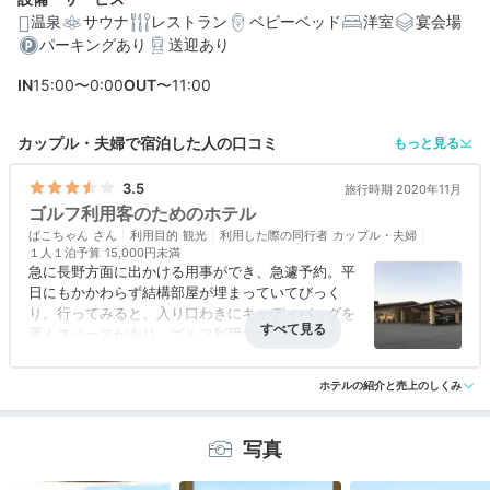
温泉
サウナ
レストラン
ベビーベッド
洋室
宴会場
パーキングあり
送迎あり
編集部おすすめの３つのポイント
IN
15:00〜0:00
OUT
〜11:00
全室バルコニー付きで、軽井沢の景色をゆったりと満喫
できる
カップル・夫婦で宿泊した人の口コミ
もっと見る
浅間山を眺めながら温泉浴。開放感たっぷりのおしゃれ
な温泉棟
3.5
旅行時期 2020年11月
ゴルフ利用客のためのホテル
和洋様々な料理を楽しめる、ガラス張りの絶景レストラ
ばこちゃん
ン
利用目的
観光
利用した際の同行者
カップル・夫婦
１人１泊予算
15,000円未満
急に長野方面に出かける用事ができ、急遽予約。平
日にもかかわらず結構部屋が埋まっていてびっく
り。行ってみると、入り口わきにキャディバッグを
宿泊体験やホテル公式からのコメントあり
置くスペースがあり、ゴルフ利用のお客さんが多い
ように感じた。
アクセス
3.0
コスパ
3.0
客室
3.0
接客対応
4.0
風呂
4.0
ホテルの紹介と売上のしくみ
食事・ドリンク
4.0
バリアフリー
評価なし
ロビーには暖炉があり、ちょっとした山岳リゾート
風。温泉はあるが、別棟でなんとモノレールに乗っ
ていく。モノレール乗り場は暖房が効いているが、
写真
そこまでホテルから数メートル歩かなくてはなら
ず、冬は寒いだろうなと思う。コロナ対策のため脱