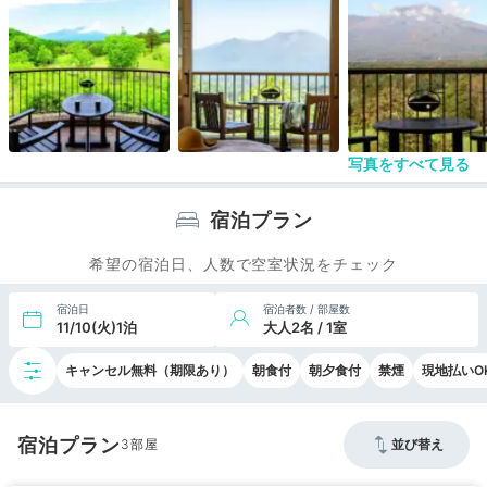
衣所にタオル類はおかず、フロントからタオルセッ
トをもらっていくやり方になっていた。タオルだけ
でなく、脱衣所にはアメニティ類が一切なく、化粧
品等は自分でもっていく必要あり。個包装の綿や綿
棒ぐらい置いてもいいのではないかと思った。
部屋は普通だが、バルコニーがあって浅間山を正面
に眺められるような造り。ミニバーはないが、館内
写真をすべて見る
にコンビニがある。
全体的にゴルフ利用客のためのホテルという感じ、
宿泊プラン
スタッフの接客はとても良かったがGoto利用じゃ
なければ宿泊代はちょっと高い気がする。
希望の宿泊日、人数で空室状況をチェック
宿泊日
宿泊者数 / 部屋数
11/10(火)1泊
大人2名 / 1室
キャンセル無料（期限あり）
朝食付
朝夕食付
禁煙
現地払いO
宿泊プラン
3
並び替え