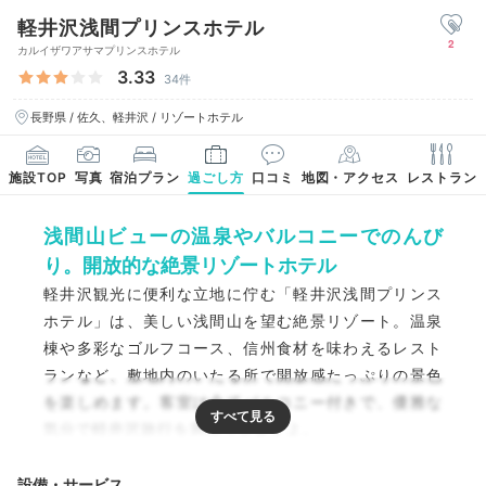
軽井沢浅間プリンスホテル
2
カルイザワアサマプリンスホテル
3.33
34件
長野県 / 佐久、軽井沢 / リゾートホテル
施設TOP
写真
宿泊プラン
過ごし方
口コミ
地図・アクセス
レストラン
浅間山ビューの温泉やバルコニーでのんび
り。開放的な絶景リゾートホテル
軽井沢観光に便利な立地に佇む「軽井沢浅間プリンス
ホテル」は、美しい浅間山を望む絶景リゾート。温泉
棟や多彩なゴルフコース、信州食材を味わえるレスト
ランなど、敷地内のいたる所で開放感たっぷりの景色
を楽しめます。客室は全てバルコニー付きで、優雅な
気分で軽井沢旅行を満喫できますよ。
設備・サービス