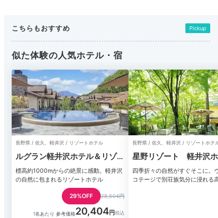
こちらもおすすめ
Pickup
似た体験の人気ホテル・宿
長野県 / 佐久、軽井沢 / リゾートホテル
長野県 / 佐久、軽井沢 / リゾートホテ
ルグラン軽井沢ホテル＆リゾー
星野リゾート 軽井沢ホ
ト
レストンコート
標高約1000mからの絶景に感動。軽井沢
四季折々の自然がすぐそこに。
の自然に包まれるリゾートホテル
コテージで別荘族気分に浸れる
29%OFF
28,504円
20,404
1名あたり 参考価格