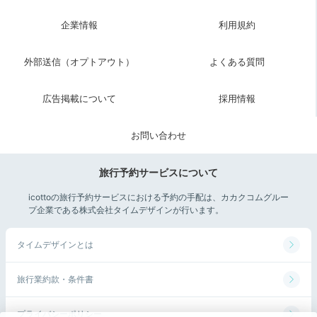
企業情報
利用規約
外部送信（オプトアウト）
よくある質問
広告掲載について
採用情報
ホテルオリジナルコーヒー
ホテ
お問い合わせ
朝食後はお部屋でゆっくり荷物を整理したり、館内で最
後の散策を楽しんだり。客室には朝にうれしいホテルオ
旅行予約サービスについて
リジナルのコーヒーも！気に入ったら売店でも購入でき
icottoの旅行予約サービスにおける予約の手配は、カカクコムグルー
ますよ。優雅な空間を堪能したらチェックアウト。
プ企業である株式会社タイムデザインが行います。
タイムデザインとは
Sightseeing
旅行業約款・条件書
11:30
ホテルから美術館まで徒歩約10分
プライバシーポリシー