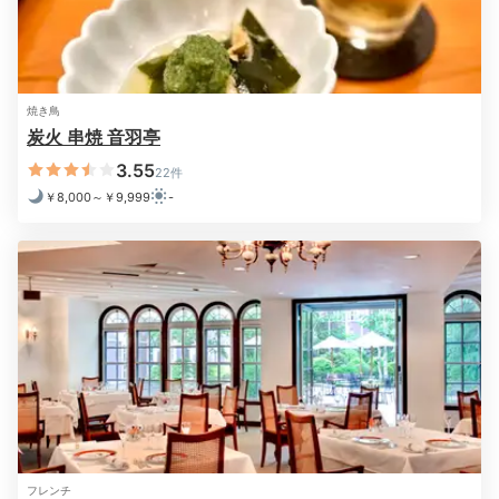
Night
焼き鳥
21:00
炭火 串焼 音羽亭
香りに癒されながら
3.55
22件
￥8,000～￥9,999
-
バスタイム
フレンチ