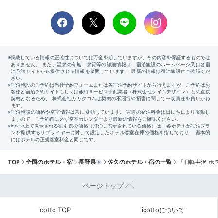
riii___cham
朝食は卵料理のオムレツを選びました。
食べ放題のパン
は小さいサイズで色々な種類を楽しめたので大満足
で
+3
す！
Check-out
11:00
ホテルを出発
非日常空間で
TOP
全国のホテル・宿
長野県
佐久のホテル・宿の一覧
「旧軽井沢 ホ
ゆっくり準備して出発
ページトップ
icotto TOP
icottoについて