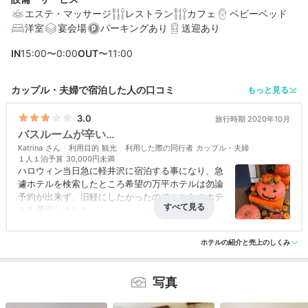
エステ・マッサージ
レストラン
カフェ
ベビーベッド
洋室
宴会場
パーキングあり
送迎あり
編集部おすすめの３つのポイント
IN
15:00〜0:00
OUT
〜11:00
客室にはロクシタンのアメニティ♡贅沢なひと時を演出
する空間
カップル・夫婦で宿泊した人の口コミ
もっと見る
「旧軽井沢銀座」は徒歩圏内！滞在中は周辺散策も楽し
み
3.0
旅行時期 2020年10月
バスルームが辛い…
フレンチディナーや名物フレンチトースト朝食など食事
Katrina
も優雅に♪
利用目的
観光
利用した際の同行者
カップル・夫婦
１人１泊予算
30,000円未満
ハロウィン当日急に軽井沢に宿泊する事になり、急
遽ホテルを検索したところ希望の万平ホテルは勿論
予約が出来ず、旧軽にしたかったのでこちらのホテ
ルを選択しました。
館内はあちらこちらのハロウィン装飾が可愛らし
アクセス
4.0
コスパ
3.0
客室
3.0
接客対応
3.5
風呂
1.0
く、またお庭の木々の紅葉も美しくリフレッシュ出
ホテルの紹介と売上のしくみ
食事・ドリンク
4.5
バリアフリー
評価なし
来ました。
ディナーはフレンチのコースを頂きましたが、独創
的でインパクトがあり食材もさすがに新鮮で満足度
写真
が高かったです。
ですが肝心のお部屋はイマイチ…残っていた数室の