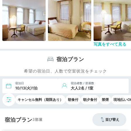
お部屋の中でも広めなお部屋を選びましたが35㎡
と狭く、特にバスルームはビジネスホテルのレベル
に感じました。
自分にとって水回りの快適さは重要なので、かなり
辛かったですね。
一階だった為テラスが付いていて、そこから軽井沢
の新鮮な空気を楽しめる事は良かったです。
写真をすべて見る
宿泊プラン
希望の宿泊日、人数で空室状況をチェック
宿泊日
宿泊者数 / 部屋数
10/13(火)1泊
大人2名 / 1室
キャンセル無料（期限あり）
朝食付
朝夕食付
禁煙
現地払いO
宿泊プラン
3
並び替え