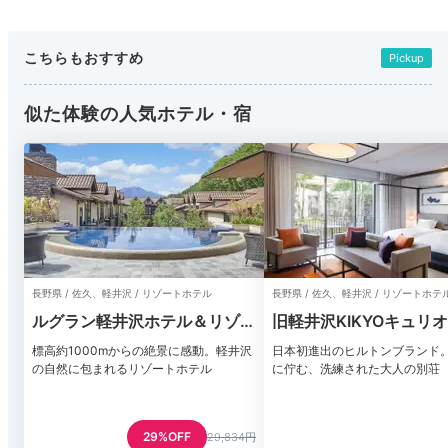
こちらもおすすめ
Pickup
似た体験の人気ホテル・宿
長野県 / 佐久、軽井沢 / リゾートホテル
長野県 / 佐久、軽井沢 / リゾートホテ
ルグラン軽井沢ホテル＆リゾー
旧軽井沢KIKYOキュリ
ト
クションbyヒルトン
標高約1000mからの絶景に感動。軽井沢
日本初進出のヒルトンブランド
の自然に包まれるリゾートホテル
に佇む、洗練された大人の別荘
29%OFF
29,834円