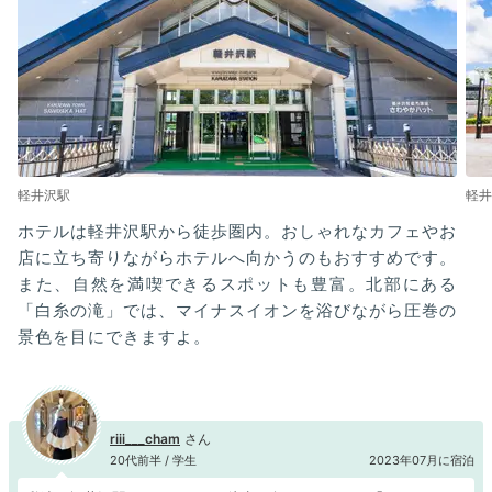
軽井沢駅
軽井
ホテルは軽井沢駅から徒歩圏内。おしゃれなカフェやお
店に立ち寄りながらホテルへ向かうのもおすすめです。
また、自然を満喫できるスポットも豊富。北部にある
「白糸の滝」では、マイナスイオンを浴びながら圧巻の
景色を目にできますよ。
riii___cham
20代前半 / 学生
2023年07月に宿泊