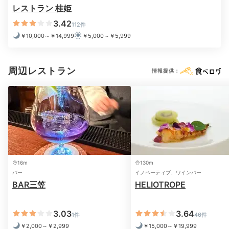
アメニティ例
ルー
レストラン 桂姫
就寝前は落ち着くお部屋でリラックス。全客室には「ロ
3.42
112件
クシタン」のアメニティが設置されているので、心癒す
￥10,000～￥14,999
￥5,000～￥5,999
香りに包まれながら優雅なバスタイムを♪クレンジング
や化粧水などのスキンケア用品も揃っています。
周辺レストラン
情報提供：
riii___cham
アメニティが「ロクシタン」でテンションが上がりました！
16m
130m
バー
イノベーティブ、ワインバー
2日目
BAR三笠
HELIOTROPE
3.03
3.64
1件
46件
￥2,000～￥2,999
￥15,000～￥19,999