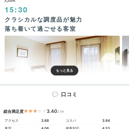
Room
15:30
クラシカルな調度品が魅力
落ち着いて過ごせる客室
口コミ
スタンダードルームA
トリ
3.40
総合満足度
27件
海外の洋館のような客室は、一つひとつのインテリアが
アクセス
3.88
コスパ
3.94
目を惹く空間。リーズナブルなスタンダードをはじめ
チ
ャペルが見えるハイデラックス
、60㎡あるリビング付
客室
4.06
接客対応
4.53