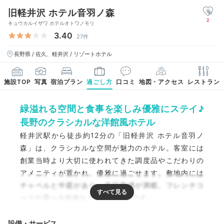
旧軽井沢 ホテル音羽ノ森
2
キュウカルイザワ ホテルオトワノモリ
3.40
27件
長野県 / 佐久、軽井沢 / リゾートホテル
施設TOP
写真
宿泊プラン
過ごし方
口コミ
地図・アクセス
レストラン
緑溢れる空間と食事を楽しみ優雅にステイ♪
長野のクラシカルな洋館風ホテル
軽井沢駅から徒歩約12分の「旧軽井沢 ホテル音羽ノ
森」は、クラシカルな空間が魅力のホテル。客室には
創業当時より大切に使われてきた調度品やこだわりの
アメニティが置かれ、優雅に過ごせます。敷地内には
チャペルと中庭があり、非日常感が満載。フレンチコ
ースや選べる朝食など食事も自慢です。
設備・サービス