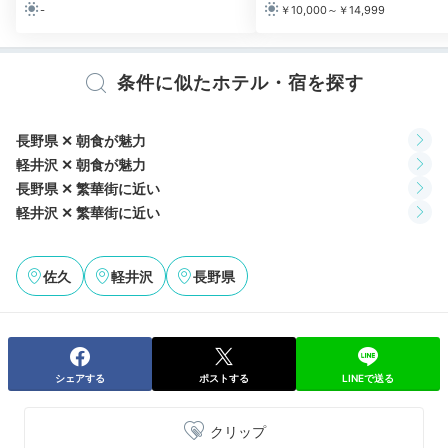
Morning
-
￥10,000～￥14,999
06:00
早起きして散策へ♪
条件に似たホテル・宿を探す
中庭で過ごす朝の時間
長野県 ✕ 朝食が魅力
軽井沢 ✕ 朝食が魅力
長野県 ✕ 繁華街に近い
軽井沢 ✕ 繁華街に近い
佐久
軽井沢
長野県
中庭
客室
シェアする
ポストする
LINEで送る
朝はぜひ、新鮮な空気を肌で感じながらホテル周辺をお
クリップ
散歩してみて。緑に囲まれた敷地内にはチャペルが併設