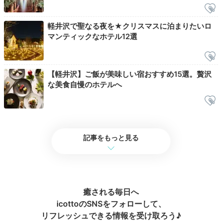
優雅な朝を
軽井沢で聖なる夜を★クリスマスに泊まりたいロ
マンティックなホテル12選
【軽井沢】ご飯が美味しい宿おすすめ15選。贅沢
な美食自慢のホテルへ
記事をもっと見る
桂姫 朝食の例①
桂姫
「レストラン 桂姫」の朝食は洋食。軽井沢ソーセージ
や燻製ハム、卵料理などの定番セットのほか、ヘルシー
なサラダやしっとりフレンチトーストがメインのセット
癒される毎日へ
も。和食派は「炭火串焼 音羽亭」にて、炭火で焼いた
icottoのSNSをフォローして、
お魚の朝食御前を。
リフレッシュできる情報を受け取ろう♪