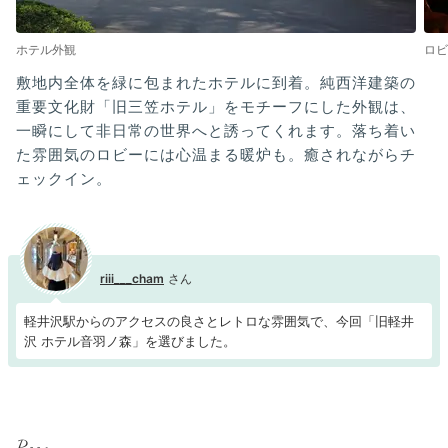
ホテル外観
ロビ
敷地内全体を緑に包まれたホテルに到着。純西洋建築の
重要文化財「旧三笠ホテル」をモチーフにした外観は、
一瞬にして非日常の世界へと誘ってくれます。落ち着い
た雰囲気のロビーには心温まる暖炉も。癒されながらチ
ェックイン。
riii___cham
軽井沢駅からのアクセスの良さとレトロな雰囲気で、今回「旧軽井
沢 ホテル音羽ノ森」を選びました。