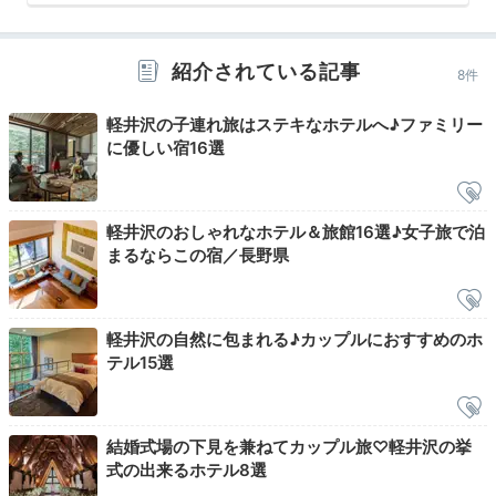
されています。中庭では木々から差し込む朝の陽ざしを
浴びながら、ゆっくりとした時間を。紅葉の季節のホテ
紹介されている記事
8件
ルも魅力です。
軽井沢の子連れ旅はステキなホテルへ♪ファミリー
に優しい宿16選
riii___cham
軽井沢のおしゃれなホテル＆旅館16選♪女子旅で泊
朝はホテルの敷地内をお散歩。教会があったり緑が多か
まるならこの宿／長野県
ったりと、癒される空間でした。
+2
軽井沢の自然に包まれる♪カップルにおすすめのホ
テル15選
Breakfast
08:00
結婚式場の下見を兼ねてカップル旅♡軽井沢の挙
式の出来るホテル8選
好みで選べる朝食