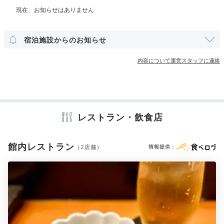
洋室
スイート
インターネット利用可能
Wi-Fi利用可能
宿泊施設からのお知らせ
その他館内施設
レストラン 桂姫 ディナー例①
レス
宴会場
売店・ギフトショップ
内容について運営スタッフに連絡
夕食は本館の「レストラン 桂姫」でこだわりのフレン
チを。信州の新鮮な野菜や国産の鴨・牛肉などをいただ
アメニティ
けるコースが用意されています。また新館には
丁寧に焼
テレビ
冷蔵庫
ミニバー
スリッパ
洗浄機付トイレ
歯ブラシ
かれた炭火焼鶏を楽しめる全10席の「炭火串焼 音羽
カミソリ
シャンプー
コンディショナー
ボディソープ
レストラン・飲食店
亭」も
。
シャワーキャップ
タオル
バスタオル
ドライヤー
お茶セット
電気ポット
加湿器
館内レストラン
（2店舗）
情報提供：
※設備・アメニティは、確認が取れている情報を表示しています。
riii___cham
私達はホテル徒歩圏内の「川上庵 本店」へ。くるみの
つけダレと天ぷらが絶品でした！食後は「ジェラテリア
+1
ジーナ」で母とシェアしながらジェラートを。