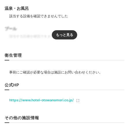
riii___cham
温泉・お風呂
「旧軽井沢銀座」巡りをする方は、徒歩圏内ですぐホテルに戻れる
のでおすすめです！
プール
リラクゼーション
Dinner
衛生管理
エステ・マッサージ
18:00
贅沢フレンチに舌鼓を
飲食
シェフ自慢のディナー
レストラン
カフェ
公式HP
https://www.hotel-otowanomori.co.jp/
ベビー＆子供関連
ベビーベッド
託児サービス
その他の施設情報
部屋情報