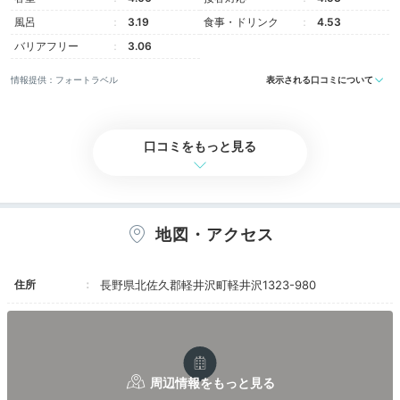
きスイートなど、特別感のある客室も揃っています。
風呂
3.19
食事・ドリンク
4.53
バリアフリー
3.06
情報提供：フォートラベル
表示される口コミについて
riii___cham
口コミをもっと見る
私達は「デラックスルーム」に宿泊。2泊同室にしてい
ただいたので、荷物をまとめたりすることなく快適に過
+2
ごせました。
地図・アクセス
Freetime
住所
長野県北佐久郡軽井沢町軽井沢1323-980
ホテルから旧軽井沢銀座まで徒歩
16:00
約7分
洋館や老舗店にわくわく
旧軽井沢銀座を散策