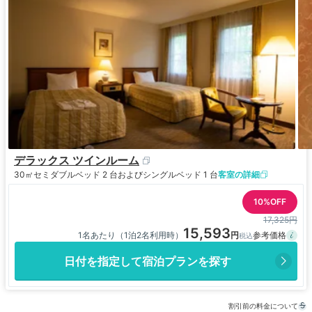
デラックス ツインルーム
30㎡
セミダブルベッド 2 台およびシングルベッド 1 台
客室の詳細
10%OFF
17,325円
15,593
1名あたり（1泊2名利用時）
日付を指定して宿泊プランを探す
割引前の料金について