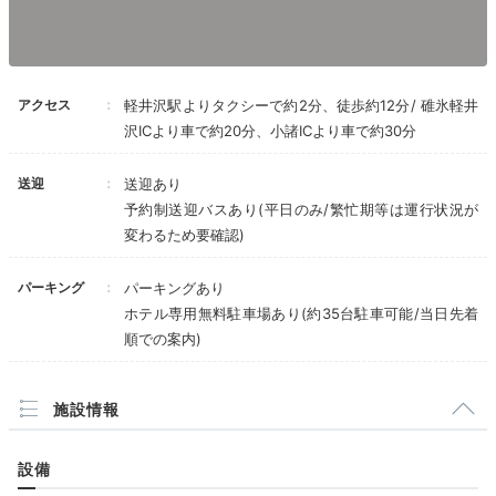
アクセス
軽井沢駅よりタクシーで約2分、徒歩約12分/ 碓氷軽井
沢ICより車で約20分、小諸ICより車で約30分
送迎
送迎あり
予約制送迎バスあり(平日のみ/繁忙期等は運行状況が
変わるため要確認)
旧軽井沢銀座通り
旧軽
パーキング
パーキングあり
約750mのメインストリートに複数の店舗が並ぶ「旧軽
ホテル専用無料駐車場あり(約35台駐車可能/当日先着
井沢銀座」は、滞在中に立ち寄りたいスポット。洋館の
順での案内)
建物や老舗ベーカリー、カフェ、ジャム屋、さらにショ
ッピングモール「チャーチストリート軽井沢」もあり、
見どころ満載です。
施設情報
設備