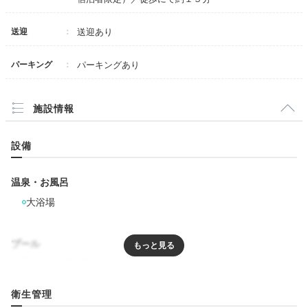
送迎
送迎あり
「NADESHICO SPA（ナデシコ スパ）」は、東洋と西
洋の技術を融合した独自の「大和撫子美容法Ⓡ 」での
パーキング
パーキングあり
エステが魅力。長野で無農薬栽培された厳選原料のオイ
ルや化粧品にも癒されて。
施設情報
設備
gambarayu
温泉・お風呂
ボディとフェイシャルのコースは、90分の素晴らしい施術でした。
セラピストの方がお部屋までお迎えに来てくださり感動しました。
大浴場
プール
Dinner
18:00
リラクゼーション
衛生管理