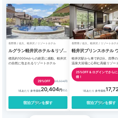
長野県 / 佐久、軽井沢 / リゾートホテル
長野県 / 佐久、軽井沢 / リゾートホテ
ルグラン軽井沢ホテル＆リゾー
軽井沢プリンスホテル 
ト
ト
標高約1000mからの絶景に感動。軽井沢
軽井沢駅から車で約2分。四季の
の自然に包まれるリゾートホテル
温泉大浴場に心和む高級リゾー
25%OFF & ログインでさら
得！
29%OFF
28,504円
20,404
17,7
1名あたり 参考価格
1名あたり 参考価格
宿泊プランを探す
宿泊プランを探す