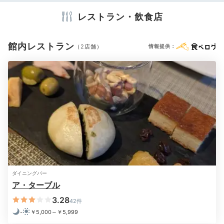
洗浄機付トイレ
バスローブ
歯ブラシ
カミソリ
シャンプー
コンディショナー
レストラン・飲食店
ボディソープ
シャワーキャップ
タオル
バスタオル
ドライヤー
お茶セット
ティーサーバー
gambarayu
電気ポット
加湿器
館内レストラン
（2店舗）
情報提供：
「SONORITÉ」でコースとワインのペアリングをオーダ
ー。一皿一皿が独創的で地元の食材もふんだんに使われ
+7
ており、見た目も味も楽しみました。
※設備・アメニティは、確認が取れている情報を表示しています。
Freetime
20:00
2つの大浴場で
心静かな癒しの時を
ダイニングバー
ア・ターブル
3.28
42件
-
￥5,000～￥5,999