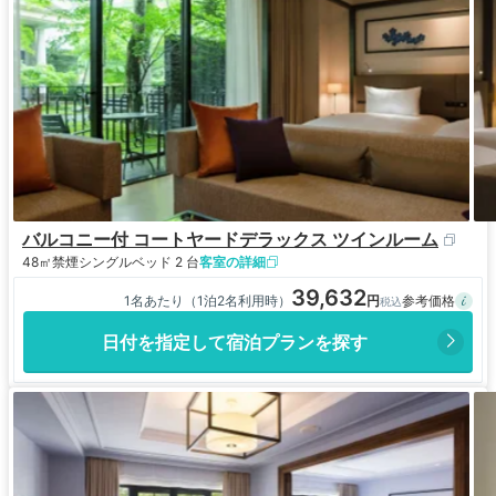
バルコニー付 コートヤードデラックス ツインルーム
48㎡
禁煙
シングルベッド 2 台
客室の詳細
39,632
1名あたり（1泊2名利用時）
日付を指定して宿泊プランを探す