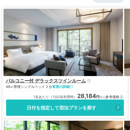
バルコニー付 デラックスツインルーム
48㎡
禁煙
シングルベッド 2 台
客室の詳細
28,184
1名あたり（1泊2名利用時）
日付を指定して宿泊プランを探す