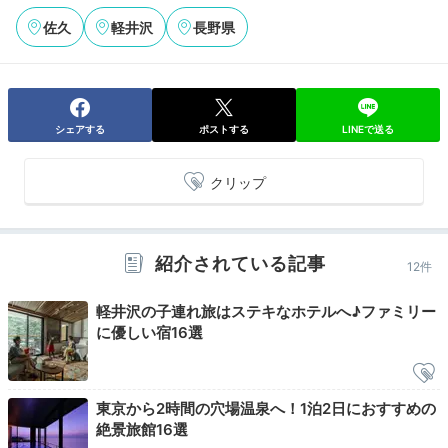
す。
佐久
軽井沢
長野県
gambarayu
シェアする
ポストする
LINEで送る
和朝食をいただきました。お野菜がたくさんで体に優し
く、彩りも美しくてとても美味しかったです。
+2
クリップ
紹介されている記事
12件
Freetime
軽井沢の子連れ旅はステキなホテルへ♪ファミリー
に優しい宿16選
09:00
ホテルから車で約4分
「雲場池」で
鮮やかな紅葉にうっとり
東京から2時間の穴場温泉へ！1泊2日におすすめの
絶景旅館16選