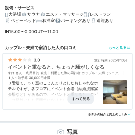
設備・サービス
大浴場
サウナ
エステ・マッサージ
レストラン
ベビーベッド
和洋室
パーキングあり
送迎あり
編集部おすすめの３つのポイント
IN
15:00〜0:00
OUT
〜11:00
約9割が40㎡以上。軽井沢彫のアートワークが彩る広々
客室
カップル・夫婦で宿泊した人の口コミ
もっと見る
コースかアラカルト、好みのスタイルで信州を味わう絶
品ディナー
3.0
旅行時期 2025年10月
イベントと重なると、ちょっと騒がしくなる
幻想的な空間やこだわりのオイルに癒される2種類の大浴
すけ
場＆スパ
利用目的
観光
利用した際の同行者
カップル・夫婦（シニア）
１人１泊予算
30,000円未満
３階建て、５０室のこじんまりとしたおしゃれなホ
テルですが、各フロアにイベント会場（結婚披露宴
会場など）があるので、イベントと重なると、ロビ
ーは騒然とした雰囲気になりました。あまり広くな
いロビーなので、人であふれます。エレベーター
アクセス
3.5
コスパ
3.0
客室
4.0
接客対応
4.5
風呂
4.0
は、イベント会場へ行く人々で貸切状態になり、イ
ホテルの紹介と売上のしくみ
食事・ドリンク
4.0
バリアフリー
3.0
ベントと重なるとエレベーターが使えなくなりまし
た。
イベント客とホテルの宿泊客の両方にとって、中途
写真
半端なサービスになっているように思いました。