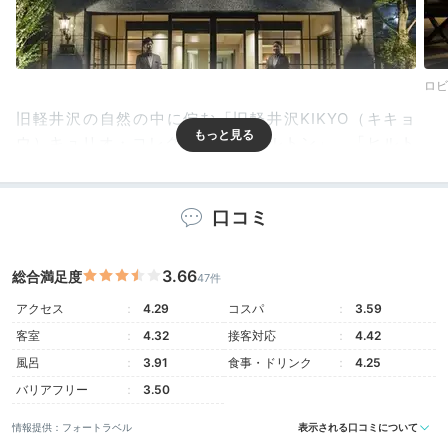
ロビ
旧軽井沢の自然の中に佇む「旧軽井沢KIKYO（キキョ
ウ）キュリオ・コレクションbyヒルトン」。「ヒルト
ン」のアッパースケールとして日本初上陸したホテル
で、高級感あふれる空間が広がります。
口コミ
3.66
総合満足度
47件
Room
15:30
アクセス
4.29
コスパ
3.59
客室
4.32
接客対応
4.42
軽井沢彫の桔梗が彩る
風呂
3.91
食事・ドリンク
4.25
広々とした客室
バリアフリー
3.50
情報提供：フォートラベル
表示される口コミについて