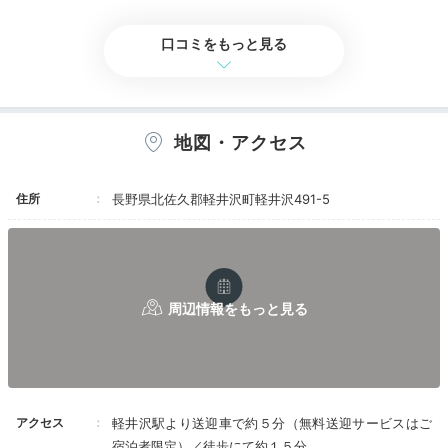
+4
食事・ドリンク
4.5
バリアフリー
評価なし
にスタッフがバタバタしている印象がありまし
トビールが用意されていて驚きました！
た。
口コミをもっと見る
コロナで減らした人員を補充できていないのでし
ょうか。
チェックアウト時に廊下が掃除用台車で埋まって
るのはよくある光景ですが、
Spa
チェックイン時もそうだったのは高級ホテルらし
地図・アクセス
くないかなあ。
16:00
食事は美味しかったです。
全体としてはいいホテルだと思いますが、お値段
独自技術に癒される
住所
長野県北佐久郡軽井沢町軽井沢491-5
もそれなりに高いのでもう一回宿泊するかどうか
は微妙、そんな感じです。
極上スパ体験
アクセス
軽井沢駅より送迎車で約５分（無料送迎サービスはご
宿泊者限定）／徒歩にて約１５分