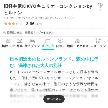
旧軽井沢KIKYOキュリオ・コレクションby
0
ヒルトン
キュウカルイザワキキョウキュリオ・コレクションバイヒルトン
3.66
47件
長野県 / 佐久、軽井沢 / リゾートホテル
施設TOP
写真
宿泊プラン
過ごし方
口コミ
地図・アクセス
レストラン
日本初進出のヒルトンブランド。森の中に佇
む、洗練された大人の別荘
ヒルトンのアッパースケールホテルとして日本初進出
した「旧軽井沢KIKYOキュリオ・コレクションbyヒル
トン」。静かな森の中で、別荘のような優雅な時間を
過ごせます。選べる2種類のディナーはどちらも信州の
素材がたっぷり。自然を望む客室や大浴場では、身体
の芯からリラックスできます。