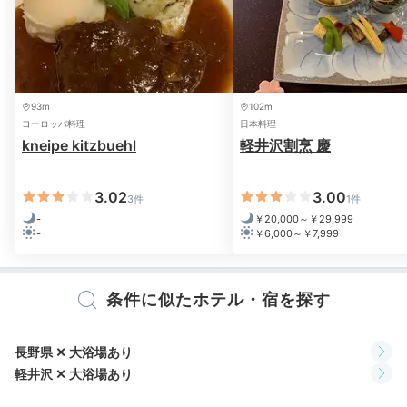
07:00
地元食材にこだわる
和or洋の朝食
93m
102m
ヨーロッパ料理
日本料理
kneipe kitzbuehl
軽井沢割烹 慶
3.02
3.00
3件
1件
-
￥20,000～￥29,999
-
￥6,000～￥7,999
条件に似たホテル・宿を探す
朝食
長野県 ✕ 大浴場あり
「à table」での朝食は、好きなメインメニューを選べ
軽井沢 ✕ 大浴場あり
るハーフビュッフェスタイル。信州の食材にこだわって
おり、新鮮で美味しい品々が心とお腹を満たしてくれま