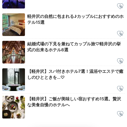
軽井沢の自然に包まれる♪カップルにおすすめのホ
テル15選
結婚式場の下見を兼ねてカップル旅♡軽井沢の挙
式の出来るホテル8選
【軽井沢】スパ付きホテル7選！温浴やエステで癒
豊かな木々と美しい湖の景色が楽しめる「雲場池」。春
しのひとときを…♡
や夏は爽やかな緑、秋には鮮やかな紅葉が水面に映り、
幻想的な光景を作り出します。
【軽井沢】ご飯が美味しい宿おすすめ15選。贅沢
な美食自慢のホテルへ
Check-out
12:00
ホテルを出発