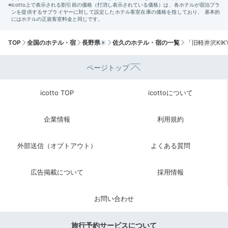
Sightseeing
13:00
ホテルから車で約2分
TOP
全国のホテル・宿
長野県
佐久のホテル・宿の一覧
「旧軽井沢KI
旧軽井沢銀座を
ぶらり散策
ページトップ
icotto TOP
icottoについて
企業情報
利用規約
外部送信（オプトアウト）
よくある質問
広告掲載について
採用情報
お問い合わせ
飲食店やお土産屋さんがずらりと並ぶ「旧軽井沢銀座商
旅行予約サービスについて