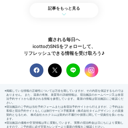
中庭の自然に癒されて
記事をもっと見る
チェックアウト
癒される毎日へ
icottoのSNSをフォローして、
リフレッシュできる情報を受け取ろう♪
チェックアウトの12時までは、客室や館内でゆっくり
寛いで。四季折々の自然が彩るコートヤードで、ゆった
りお散歩するのも気持ちいいですよ。