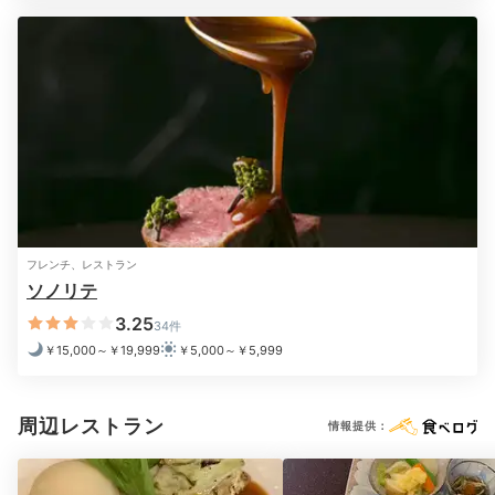
大浴場「SILENT SPA（サイレント スパ）」では、2種
類のお風呂と優しい照明で芯からリラックスできます。
客室アメニティの「Maison Margiela（メゾン マルジ
フレンチ、レストラン
ェラ）」も特別感たっぷり。
ソノリテ
3.25
34件
￥15,000～￥19,999
￥5,000～￥5,999
2日目
周辺レストラン
情報提供：
Breakfast