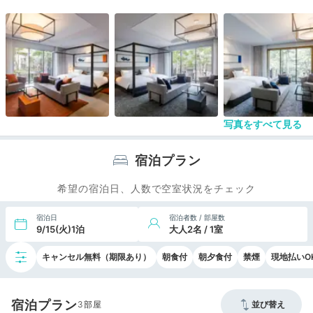
写真をすべて見る
宿泊プラン
希望の宿泊日、人数で空室状況をチェック
宿泊日
宿泊者数 / 部屋数
9/15(火)1泊
大人2名 / 1室
キャンセル無料（期限あり）
朝食付
朝夕食付
禁煙
現地払いO
宿泊プラン
3
並び替え