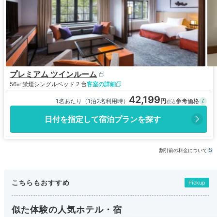
プレミアム ツインルーム
56㎡
禁煙
シングルベッド 2 台
客室の詳細
42,199
1名あたり（1泊2名利用時）
日付を指定して宿泊プランを探す
割引前の料金について
こちらもおすすめ
Pickup
似た体験の人気ホテル・宿