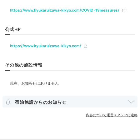
サウナ
エステ・マッサージ
ジム・フィットネス
コースもアラカルトも
https://www.kyukaruizawa-kikyo.com/COVID-19measures/
信州の旬をたっぷりと
飲食
公式HP
レストラン
バー
ラウンジ
ルームサービス
https://www.kyukaruizawa-kikyo.com/
ベビー＆子供関連
ベビーベッド
ベッドガード
その他の施設情報
部屋情報
和洋室
洋室
スイート
インターネット利用可能
Wi-Fi利用可能
宿泊施設からのお知らせ
ディナーは、コース料理の「SONORITÉ（ソノリ
その他館内施設
テ）」とアラカルトも楽しめる「à table（ア・ターブ
内容について運営スタッフに連絡
ル）」の2種類。どちらも信州の旬を贅沢にいただけま
す。
アメニティ
テレビ
冷蔵庫
アイロン
スリッパ
セーフティボックス