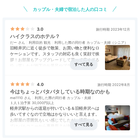
カップル・夫婦で宿泊した人の口コミ
3.0
旅行時期 2023年12月
ハイクラスのホテル？
だー
利用目的
観光
利用した際の同行者
カップル・夫婦（シニア）
旧軽井沢に近く徒歩で散策、お買い物と便利なロ
ケーションです。スタッフの対応も良く笑顔で挨
拶！お部屋もアップグレードして貰って広すぎる
位（笑）ただ地下のお風呂やブライダルエリアへ
窓から軽井沢の自然を望む客室は、約9割が40㎡を超え
の通路は古さが残り、ちょっと残念な感じでし
る広々空間。桔梗の花をモチーフにした軽井沢彫のアー
アクセス
3.5
コスパ
評価なし
客室
3.5
接客対応
3.5
風呂
3.0
た。軽井沢駅迄ベンツで送って貰いアウトレット
トワークが、落ち着く空間に彩りとあたたかみを添えま
食事・ドリンク
3.0
バリアフリー
評価なし
でショッピング、帰りもタイミングよくホテルか
4.0
旅行時期 2022年8月
す。
らのお客様を送迎して来た所に出会し待たずに帰
今はちょっとバタバタしている時期なのかも
って来られました。忙しい時は1時間待ちとか、
mei1110
利用した際の同行者
カップル・夫婦
ラッキーでした。
１人１泊予算
30,000円以上
軽井沢駅からの送迎が付いている＆旧軽井沢へは
歩いてすぐなので立地はかなりいいと言えます。
お部屋の雰囲気もいい感じでしたが、場所によっ
gambarayu
てはバルコニーから事務所？が丸見えだったりす
るのでここは当たりはずれがあります。
スーペリアツインルームに宿泊。客室のウェルカムスイ
アクセス
5.0
コスパ
3.0
客室
5.0
接客対応
5.0
風呂
評価なし
夏休み中だったのかかなり混雑していて、全体的
ーツがとても美味しく、ウェルカムドリンクにはクラフ