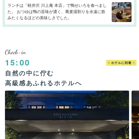
ランチは「軽井沢 川上庵 本店」で鴨せいろを食べまし
た。 おつゆは鴨の旨味が濃く、蕎麦湯割りを永遠に飲
+1
みたくなるほどの美味しさでした。
Check-in
15:00
ホテルに到着
自然の中に佇む
高級感あふれるホテルへ