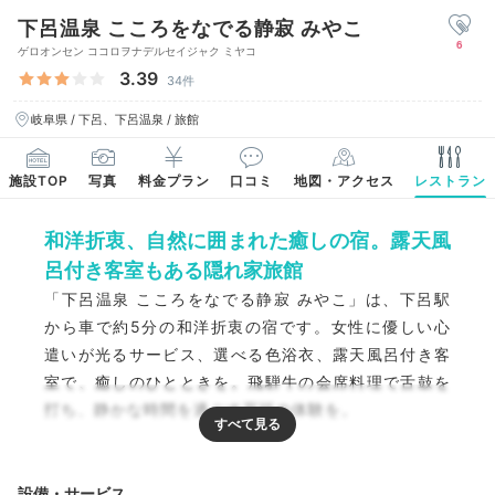
下呂温泉 こころをなでる静寂 みやこ
6
ゲロオンセン ココロヲナデルセイジャク ミヤコ
3.39
34件
岐阜県 / 下呂、下呂温泉 / 旅館
施設TOP
写真
料金プラン
口コミ
地図・アクセス
レストラン
和洋折衷、自然に囲まれた癒しの宿。露天風
呂付き客室もある隠れ家旅館
「下呂温泉 こころをなでる静寂 みやこ」は、下呂駅
から車で約5分の和洋折衷の宿です。女性に優しい心
遣いが光るサービス、選べる色浴衣、露天風呂付き客
室で、癒しのひとときを。飛騨牛の会席料理で舌鼓を
打ち、静かな時間を過ごす至福の体験を。
設備・サービス