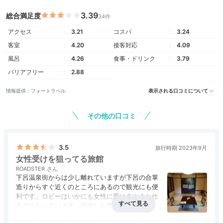
3.39
総合満足度
34件
アクセス
3.21
コスパ
3.24
客室
4.20
接客対応
4.09
風呂
4.26
食事・ドリンク
3.79
バリアフリー
2.88
情報提供：フォートラベル
表示される口コミについて
その他の口コミ
3.5
旅行時期 2023年9月
女性受けを狙ってる旅館
ROADSTER
下呂温泉街からは少し離れていますが下呂の合掌
造りからすぐ近くのところにあるので観光にも便
利です。ロビーはいかにも女性に受けるような仕
立てになっています。宿泊した部屋は一番ベーシ
ックな部屋でしたが十分でした。下呂温泉にゆっ