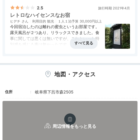
くり浸かって疲れを癒し丁寧に作られた料理をゆ
っくりいただくという旅館の中でのんびりするに
2.5
旅行時期 2021年4月
はいい旅館だと思いました。
レトロなハイセンスなお宿
ヒデチ
利用目的
観光
１人１泊予算
30,000円以上
今回宿泊したのは離れの蜜虫というお部屋です。
露天風呂が２つあり、リラックスできました。食
事に関しては悪くは無いですが、これといった特
別感を感じる事は無かったです。コスパは良くは
ないです。離れ以外のコスパは不明です。虫が入
アクセス
2.0
コスパ
1.0
客室
4.0
接客対応
2.0
風呂
4.0
ってくることがある・・という注意書きがありま
食事・ドリンク
1.5
バリアフリー
評価なし
したが私は遭遇することは無かったです。
こころなでる静寂・・、と唄ってますが、私たち
地図・アクセス
の泊まった蜜虫の裏口の扉が深夜に強い風が吹く
と扉のきしむ音とバタンッ！と大きな音で何度も
扉がたたきつけられていました。静かな宿だけに
住所
致命的でした。辛口コメントですが私の思った事
岐阜県下呂市森2505
実です。いつもは違うと思いますのでご自身でお
確かめください。その裏口の竹の扉は鍵が付いて
いないので誰でも簡単に出入りできます。入ると
すぐに陶器風呂なので覗かれるリスクを感じまし
た。
コスパを考えても次は無いかな。