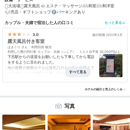
大浴場
露天風呂
エステ・マッサージ
和室
和洋室
売店・ギフトショップ
パーキングあり
カップル・夫婦で宿泊した人の口コミ
もっと見る
3.0
旅行時期 2022年2月
露天風呂付き客室
はまぐり
利用目的
観光
利用した際の同行者
カップル・夫婦（シニア）
１人１泊予算
30,000円以上
下呂駅からの送迎をお願いしたら下車してから電話
をするように言われました。
他の複数の旅館ホテルは改札口のところに出迎えて
いるのにここの旅館は下車してから迎えに来てもら
うので寒い中10分程度待つことになりました。
アクセス
3.0
コスパ
2.0
客室
4.0
接客対応
4.0
風呂
3.0
他の旅館ホテルと同等のサービスができないのか不
食事・ドリンク
2.0
バリアフリー
3.0
思議でした。
ホテルの紹介と売上のしくみ
料理内容は料金の割に特別館がコスパは悪い感じで
した。
写真