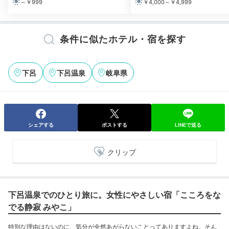
～￥999
￥4,000～￥4,999
条件に似たホテル・宿を探す
下呂
下呂温泉
岐阜県
シェアする
ポストする
LINEで送る
クリップ
下呂温泉でのひとり旅に。女性にやさしい宿「こころをな
でる静寂 みやこ」
特別な理由はないのに、気分が全然あがらないことってありますよね。そん