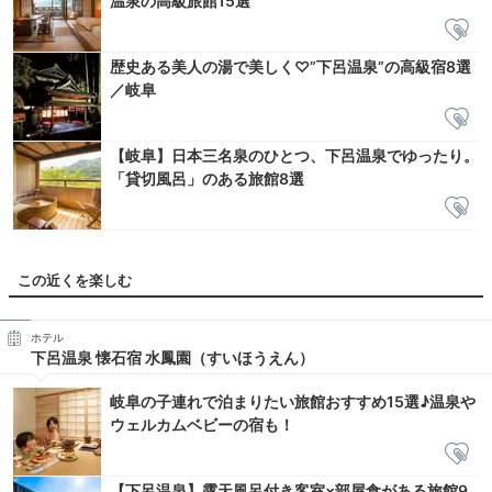
温泉の高級旅館15選
歴史ある美人の湯で美しく♡”下呂温泉”の高級宿8選
／岐阜
【岐阜】日本三名泉のひとつ、下呂温泉でゆったり。
「貸切風呂」のある旅館8選
この近くを楽しむ
ホテル
下呂温泉 懐石宿 水鳳園（すいほうえん）
岐阜の子連れで泊まりたい旅館おすすめ15選♪温泉や
ウェルカムベビーの宿も！
【下呂温泉】露天風呂付き客室×部屋食がある旅館9