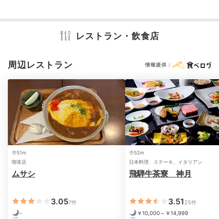
アメニティ
レストラン・飲食店
テレビ
冷蔵庫
エアコン
スリッパ
セーフティボックス
洗浄機付トイレ
浴衣
歯ブラシ
カミソリ
シャンプー
リンス
ボディソープ
シャワーキャップ
タオル
バスタオル
周辺レストラン
情報提供：
お茶セット
電気ポット
加湿器
※設備・アメニティは、確認が取れている情報を表示しています。
51m
52m
喫茶店
日本料理、ステーキ、イタリアン
ムサシ
飛騨牛茶寮 神月
3.05
3.51
7件
25件
-
￥10,000～￥14,999