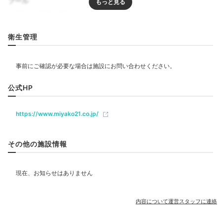
プール
リラクゼーション
衛生管理
エステ・マッサージ
飲食
公式HP
https://www.miyako21.co.jp/
ベビー＆子供関連
その他の施設情報
部屋情報
和室
和洋室
インターネット利用可能
Wi-Fi利用可能
露天風呂付客室
内容について運営スタッフに連絡
その他館内施設
売店・ギフトショップ