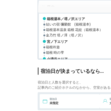
目次
箱根湯本／塔ノ沢エリア
結いの宿 彌榮館 (箱根湯本)
箱根湯本温泉 箱根 花紋（箱根湯本）
金乃竹 塔ノ澤（塔ノ沢）
宮ノ下エリア
箱根吟遊
箱根 時の雫
小涌谷エリア
箱根小涌谷温泉 水の音
宿泊日が決まっているなら…
強羅エリア
箱根強羅温泉 季の湯 雪月花
宿泊日と人数を選択すると、
仙石原エリア
記事内のご紹介ホテルのなかから、空室がある
仙石原温泉 仙郷楼
宿泊日
未指定