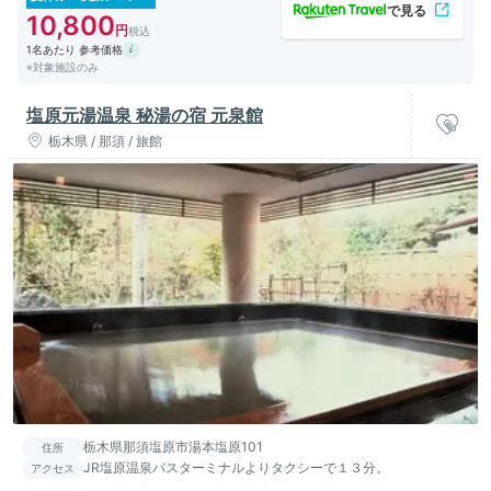
10,800
1名あたり 参考価格
※対象施設のみ
塩原元湯温泉 秘湯の宿 元泉館
栃木県 / 那須 / 旅館
栃木県那須塩原市湯本塩原101
住所
JR塩原温泉バスターミナルよりタクシーで１３分。
アクセス