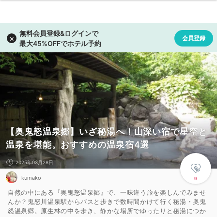
【奥鬼怒温泉郷】いざ秘湯へ！山深い宿で星空と
温泉を堪能。おすすめの温泉宿4選
2025年03月28日
kumako
9
自然の中にある『奥鬼怒温泉郷』で、一味違う旅を楽しんでみませ
んか？鬼怒川温泉駅からバスと歩きで数時間かけて行く秘湯・奥鬼
怒温泉郷。原生林の中を歩き、静かな場所でゆったりと秘湯につか