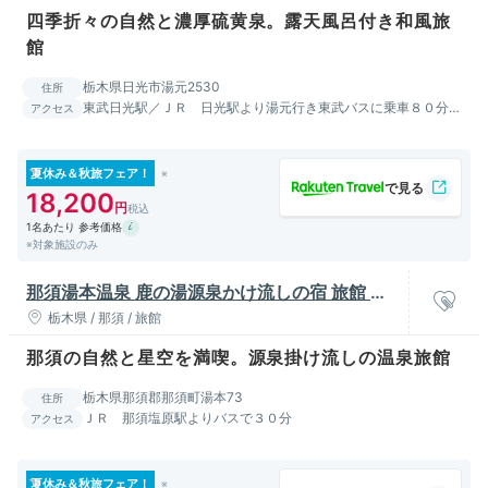
四季折々の自然と濃厚硫黄泉。露天風呂付き和風旅
館
栃木県日光市湯元2530
住所
東武日光駅／ＪＲ 日光駅より湯元行き東武バスに乗車８０分。
アクセス
終点湯元バス停で下車し徒歩３分
夏休み＆秋旅フェア！
18,200
1名あたり 参考価格
※対象施設のみ
那須湯本温泉 鹿の湯源泉かけ流しの宿 旅館 清
水屋（栃木県 那須郡）
栃木県 / 那須 / 旅館
那須の自然と星空を満喫。源泉掛け流しの温泉旅館
栃木県那須郡那須町湯本73
住所
ＪＲ 那須塩原駅よりバスで３０分
アクセス
夏休み＆秋旅フェア！