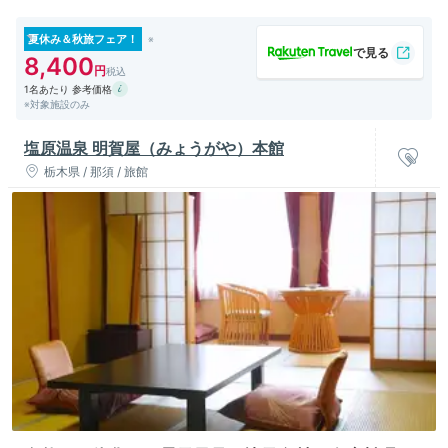
夏休み＆秋旅フェア！
8,400
1名あたり 参考価格
※対象施設のみ
塩原温泉 明賀屋（みょうがや）本館
栃木県 / 那須 / 旅館