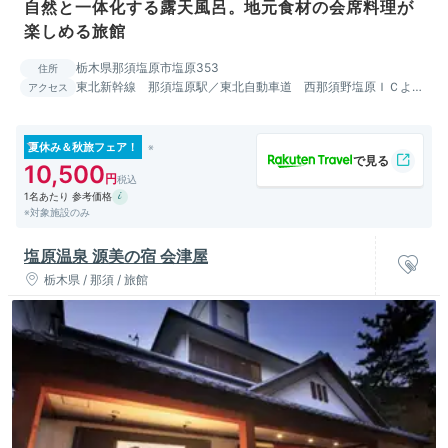
自然と一体化する露天風呂。地元食材の会席料理が
楽しめる旅館
栃木県那須塩原市塩原353
住所
東北新幹線 那須塩原駅／東北自動車道 西那須野塩原ＩＣより
アクセス
国道４００号
夏休み＆秋旅フェア！
10,500
1名あたり 参考価格
※対象施設のみ
塩原温泉 源美の宿 会津屋
栃木県 / 那須 / 旅館