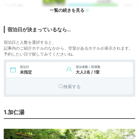
9,400円〜
2.
旅館
八丁の湯
icotto
楽天トラベル
一覧の続きを見る
宿泊日が決まっているなら…
宿泊日と人数を選択すると、
記事内のご紹介ホテルのなかから、空室があるホテルが表示されます。
予約したい日で探してみてくださいね。
宿泊日
宿泊者数 / 部屋数
未指定
大人2名 / 1室
検索する
1.加仁湯