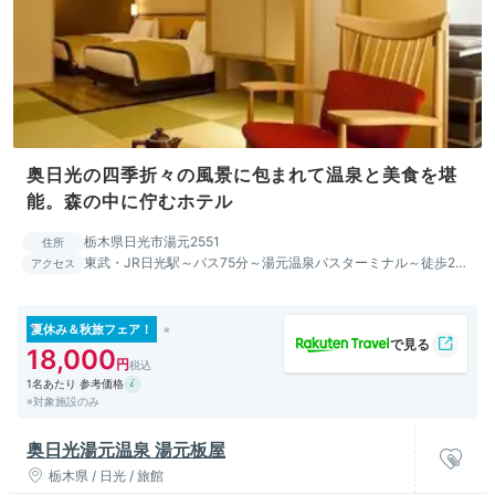
奥日光の四季折々の風景に包まれて温泉と美食を堪
能。森の中に佇むホテル
栃木県日光市湯元2551
住所
東武・JR日光駅～バス75分～湯元温泉バスターミナル～徒歩2分/
アクセス
日光宇都宮道路清滝ICより約45分 日光東照宮～車60分
夏休み＆秋旅フェア！
18,000
1名あたり 参考価格
※対象施設のみ
奥日光湯元温泉 湯元板屋
栃木県 / 日光 / 旅館