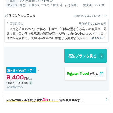
栃木県日光市川俣876
住所
鬼怒川温泉からバスで「女夫渕」行き乗車、「女夫渕」バス停よ
アクセス
り送迎
宿泊した人の口コミ
表示される口コミについて
万歩計
旅行時期 2022年10月
奥鬼怒温泉郷の入口にある一軒家で「日本秘湯を守る会」の会員宿。周
囲は森で目の前を鬼怒川の源流が流れる豊かな自然の中にログハウス風の
建物が点在する。夫婦渕温泉跡の駐車場から奥鬼怒遊歩道を歩いて１時間
半だが、宿泊者は送迎バスを利用できる。ここから加仁湯までは徒歩１０
分。加仁湯は源泉の種類が多いので温泉好きなら湯巡りがおススメ。
客室は「ヴィラロッジ八丁」と「山小屋八丁」の２種類があり前者はロ
宿泊プランを見る
グハウス、後者は１０畳ほどのシンプルな和室。総丸太造りのレストハウ
スにはお洒落なカフェラウンジや休憩コーナーがありリッチな雰囲気にな
る。
源泉は１本。木の温かみを感じるこじんまりした内湯と露天風呂があ
夏休み＆秋旅フェア！
る。特に露天風呂は昭和４年の開業時からある「雪見の湯」、滝を正面に
9,400
見る混浴の「滝見の湯」、滝の上から露天風呂全体を見下ろす「石楠花の
1名あたり 参考価格
湯」と、周囲の自然を巧みに利用している。
※対象施設のみ
残念だったのは食事。夕食は鶏と岩魚の塩焼き以外は付け出し程度で、
朝食は弁当を渡された。「山小屋八丁」とはいえそれなりの料金で、コス
パを考えると落第点。