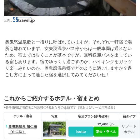
出典：
奥鬼怒温泉郷と一括りに呼ばれていますが、それぞれ一軒宿で場
所も離れています。女夫渕温泉バス停からは一般車両は通れない
ため、宿までは歩くことが基本ですが、無料送迎バスを出してい
る宿もあります。宿でゆっくり過ごすのか、ハイキングをガッツ
リ楽しみたいのか、奥鬼怒温泉郷でどのように過ごしますか？過
ごし方によって適した宿を選択してみてくださいね！
これからご紹介するホテル・宿まとめ
※参考価格は1泊2名ご利用時の1名あたりの金額です（税およびサービス料込み）
ホテル・宿名
写真
宿泊プラン(参考価格)
宿タイプ
12,400円〜
1.
リゾート
奥鬼怒温泉 加仁湯
（かにゆ）
icotto
楽天トラベル
ホテル