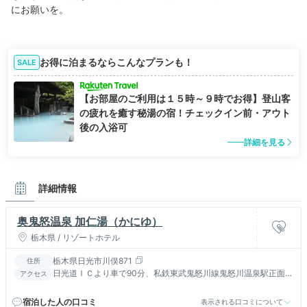
にお願いを。
お得に泊まるならこんなプランも！
SALE
【お部屋のご利用は１５時～９時でお得】登山客
の疲れを癒す秘湯の宿！チェックイン前・アウト
後の入浴可
詳細を見る
詳細情報
奥鬼怒温泉 加仁湯（かにゆ）
栃木県 / リゾートホテル
栃木県日光市川俣871
住所
日光道ＩＣより車で90分、私鉄東武鬼怒川線鬼怒川温泉駅正面
アクセス
出口→日光市営バス女夫渕行き約105分女夫渕下車
宿泊した人の口コミ
表示される口コミについて