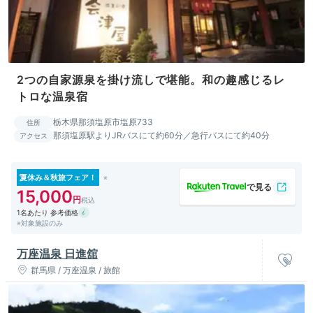
2つの自家源泉を掛け流しで堪能。和の趣感じるレ
トロな温泉宿
栃木県那須塩原市塩原733
住所
那須塩原駅よりJRバスにて約60分／急行バスにて約40分
アクセス
夏休み＆秋旅フェア！
15,000
1名あたり 参考価格
※対象施設のみ
万座温泉 日進舘
群馬県 / 万座温泉 / 旅館