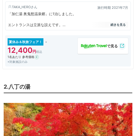
TAKA_HERO
旅行時期 2021年7月
「加仁湯 奥鬼怒温泉郷」に1泊しました。
エントランスは立派な設えです。
古いものの、総じて程度も良く、清掃もされており、きれいです。
お部屋は、4階、和室10畳（トイレあり、洗面あり）でした。
夏休み＆秋旅フェア！
12,400
スタッフの接客も素晴らしく、
1名あたり 参考価格
価格に対して満足度は大変高いです。
※対象施設のみ
クーポンとポイントを使い、1泊ひとり9,000円という金額は、大変安か
ったと思います。
機会があれば、また泊まりたいです。
2.八丁の湯