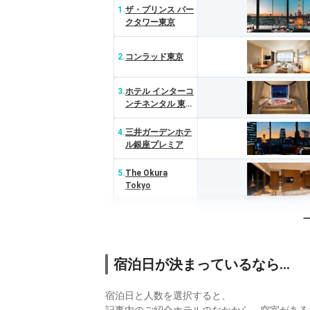
1.
ザ・プリンス パー
クタワー東京
2.
コンラッド東京
3.
ホテル インターコ
ンチネンタル 東京
ベイ
4.
三井ガーデンホテ
ル銀座プレミア
5.
The Okura
Tokyo
6.
アマン東京
7.
キンプトン新宿東
宿泊日が決まっているなら…
京
8.
シャングリ・ラ 東
宿泊日と人数を選択すると、
京