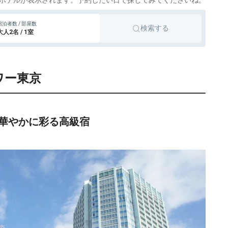
ホテルが表示されます。予約したい日で探してみてくださいね。
78,114円〜
シティホテ
大手町
宿泊者数 / 部屋数
icotto
検索する
ル
大人2名 / 1室
75,900円〜
75,900円〜
シティホテ
日本橋
icotto
楽天トラベル
ル
ワー東京
41,745円〜
41,700円〜
シティホテ
赤坂
icotto
楽天トラベル
ル
49,335円〜
46,700円〜
リゾートホ
渋谷
icotto
楽天トラベル
テル
華やかに彩る高級宿
66,990円〜
67,000円〜
シティホテ
赤坂
icotto
楽天トラベル
ル