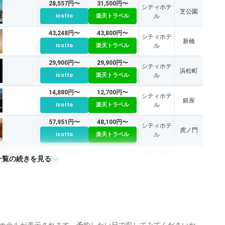
28,557円〜
31,500円〜
シティホテ
芝公園
icotto
楽天トラベル
ル
43,248円〜
43,800円〜
シティホテ
新橋
icotto
楽天トラベル
ル
29,900円〜
29,900円〜
シティホテ
浜松町
icotto
楽天トラベル
ル
14,880円〜
12,700円〜
シティホテ
銀座
icotto
楽天トラベル
ル
57,951円〜
48,100円〜
シティホテ
虎ノ門
icotto
楽天トラベル
ル
シティホテ
一覧の続きを見る
大手町
icotto
ル
40,376円〜
39,100円〜
シティホテ
新宿
icotto
楽天トラベル
ル
74,203円〜
シティホテ
丸の内
icotto
ル