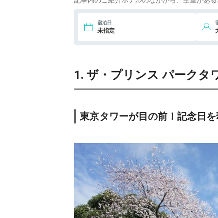
記事内のご紹介ホテルのなかから、空室がある
9.
フォーシーズンズ
宿泊日
ホテル東京大手町
未指定
10.
マンダリン オリ
エンタル 東京
1. ザ・プリンス パークタ
11.
ザ・プリンスギ
ャラリー 東京紀
尾井町
12.
セルリアンタワ
ー東急ホテル
東京タワーが目の前！記念日を
13.
ザ・リッツ・カ
ールトン東京